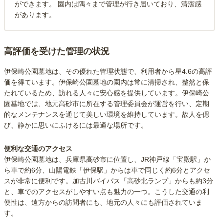
ができます。 園内は隅々まで管理が行き届いており、清潔感
があります。
高評価を受けた管理の状況
伊保崎公園墓地は、その優れた管理状態で、利用者から星4.6の高評
価を得ています。伊保崎公園墓地の園内は常に清掃され、整然と保
たれているため、訪れる人々に安心感を提供しています。伊保崎公
園墓地では、地元高砂市に所在する管理委員会が運営を行い、定期
的なメンテナンスを通じて美しい環境を維持しています。故人を偲
び、静かに思いにふけるには最適な場所です。
便利な交通のアクセス
伊保崎公園墓地は、兵庫県高砂市に位置し、JR神戸線「宝殿駅」か
ら車で約6分、山陽電鉄「伊保駅」からは車で同じく約6分とアクセ
スが非常に便利です。加古川バイパス「高砂北ランプ」からも約3分
と、車でのアクセスがしやすい点も魅力の一つ。こうした交通の利
便性は、遠方からの訪問者にも、地元の人々にも評価されていま
す。