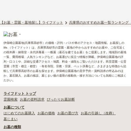
【お墓・霊園・墓地探し】ライフドット
兵庫県のおすすめお墓一覧ランキング
伊保崎公園墓地(兵庫県高砂市）の価格・評判・バスや車のアクセス・地図情報。お墓探しの
life.（ライフドット）は、兵庫県高砂市の霊園・墓地の中からおすすめのお墓や、ご自宅近く
の樹木葬・納骨堂・永代供養墓・一般墓（墓石を建てるお墓）をご提案します。地域別の墓地
一覧、費用相場、人気ランキングなど、お墓選びに役立つ情報が満載。伊保崎公園墓地の評
判・口コミや、詳細な交通アクセス・地図、料金・値段もご覧いただけます。民営霊園・公営
霊園（市営・都立・都営）・有名寺院、宗教・宗派、ペット供養など、さまざまな特徴から比
較して兵庫県高砂市のお墓を探せます。伊保崎公園墓地の見学予約・資料請求の申込みのほ
か、墓石購入、お墓の移設、墓じまい後の遺骨の移動先・移す方法についても気軽にご相談く
ださい。
ライフドット トップ
霊園検索
お墓の資料請求
ぴったりお墓診断
お墓について
はじめてのお墓購入
お墓の価格
お墓の選び方
お墓の引越し（改葬）
墓じまい
お墓の種類