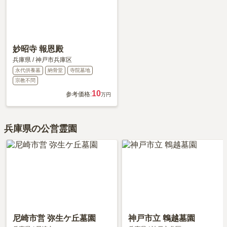
妙昭寺 報恩殿
兵庫県
/
神戸市兵庫区
永代供養墓
納骨堂
寺院墓地
宗教不問
10
参考価格:
万円
兵庫県の公営霊園
尼崎市営 弥生ケ丘墓園
神戸市立 鵯越墓園