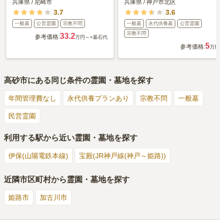
兵庫県
/
尼崎市
兵庫県
/
神戸市北区
3.7
3.6
一般墓
公営霊園
宗教不問
一般墓
永代供養墓
公営霊園
宗教不問
33.2
参考価格:
万円～
+墓石代
5
参考価格:
万円
高砂市
にある同じ条件の霊園・墓地を探す
年間管理費なし
永代供養プランあり
宗教不問
一般墓
民営霊園
利用する駅から近い霊園・墓地を探す
伊保(山陽電鉄本線)
宝殿(JR神戸線(神戸～姫路))
近隣市区町村から霊園・墓地を探す
姫路市
加古川市