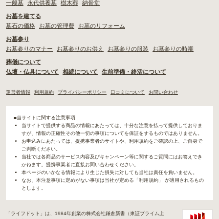
一般墓
永代供養墓
樹木葬
納骨堂
お墓を建てる
墓石の価格
お墓の管理費
お墓のリフォーム
お墓参り
お墓参りのマナー
お墓参りのお供え
お墓参りの服装
お墓参りの時期
葬儀について
仏壇・仏具について
相続について
生前準備・終活について
運営者情報
利用規約
プライバシーポリシー
口コミについて
お問い合わせ
■当サイトに関する注意事項
当サイトで提供する商品の情報にあたっては、十分な注意を払って提供しておりま
すが、情報の正確性その他一切の事項についてを保証をするものではありません。
お申込みにあたっては、提携事業者のサイトや、利用規約をご確認の上、ご自身で
ご判断ください。
当社では各商品のサービス内容及びキャンペーン等に関するご質問にはお答えでき
かねます。提携事業者に直接お問い合わせください。
本ページのいかなる情報により生じた損失に対しても当社は責任を負いません。
なお、本注意事項に定めがない事項は当社が定める「利用規約」 が適用されるもの
とします。
「ライフドット」は、1984年創業の株式会社鎌倉新書（東証プライム上