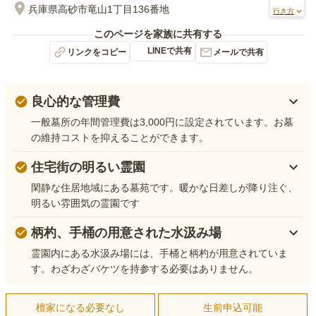
兵庫県高砂市竜山1丁目136番地
行き方
このページを家族に共有する
LINEで共有
リンクをコピー
メールで共有
良心的な管理費
一般墓所の年間管理費は3,000円に設定されています。お墓
の維持コストを抑えることができます。
住宅街の明るい霊園
閑静な住居地域にある墓苑です。暖かな日差しが降り注ぐ、
明るい雰囲気の霊園です
柄杓、手桶の用意された水汲み場
霊園内にある水汲み場には、手桶と柄杓が用意されていま
す。わざわざバケツを持参する必要はありません。
檀家になる必要なし
生前申込可能