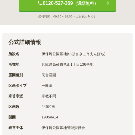
0120-527-369
（通話無料）
受付時間：
09:30～18:00
（土日祝も対応）
公式詳細情報
施設名
伊保崎公園墓地(いほさきこうえんぼち)
所在地
兵庫県高砂市竜山1丁目136番地
霊園種別
民営霊園
区画タイプ
一般墓
宗旨宗派
宗教不問
区画数
446区画
開園
1905/6/14
経営主体
伊保崎公園墓地管理委員会