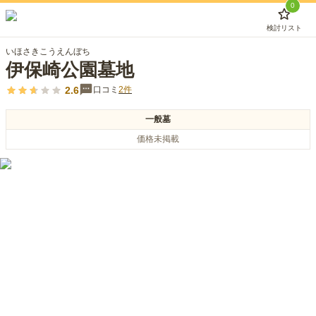
0
検討リスト
いほさきこうえんぼち
伊保崎公園墓地
2.6
口コミ
2
件
一般墓
価格未掲載