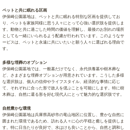
ペットと共に眠れる区画
伊保崎公園墓地は、ペットと共に眠れる特別な区画を提供してお
り、ペットを家族同様に思う人々にとって心強い選択肢を提供しま
す。動物と共に過ごした時間の価値を理解し、最後のお別れの場所
としても一緒にいられるよう配慮が行われています。このようなサ
ービスは、ペットと永遠に共にいたいと願う人々に選ばれる理由で
す。
多様な埋葬のオプション
伊保崎公園墓地では、一般墓だけでなく、永代供養墓や樹木葬な
ど、さまざまな埋葬オプションが用意されています。こうした多様
な選択肢は、個人の信仰やライフスタイル、経済的な事情に応じ
て、それぞれに合った形で故人を偲ぶことを可能にします。特に樹
木葬は、自然に還る形を好む現代人にとって魅力的な選択肢です。
自然豊かな環境
伊保崎公園墓地は兵庫県高砂市の竜山地区に位置し、豊かな自然に
囲まれた環境であるため、訪れる人々に心の平穏と癒しを提供しま
す。特に日当たりが良好で、水はけも良いことから、自然と調和し