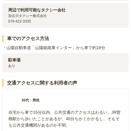
山陽電鉄本線
伊保
駅（
1.8km
）
JR神戸線(神戸～姫路)
宝殿
駅（
2.3km
）
周辺で利用可能なタクシー会社
加古川タクシー株式会社

079-422-3335
車でのアクセス方法
・山陽自動車道「山陽姫路東インター」から車で約18分
駐車場
あり
交通アクセスに関する利用者の声
30代
・
男性
自宅から車で15分以内。公共交通のアクセスはわるい。JR曽
根駅から歩いたことがあるが、40分ちかくかかるし、そもそ
も公共交通機関があるのか不明。