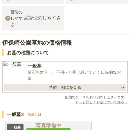
管理の
しやす
7
さ
伊保崎公園墓地の価格情報
お墓の種類について
一般墓
墓石を建立し、子孫へと受け継いでいく伝統的なお
墓
特徴・相場を見る
一般的なケースであり例外もございます。
もっと詳しくお墓について知る→
一般墓
一般墓
とは
写真準備中
一般墓