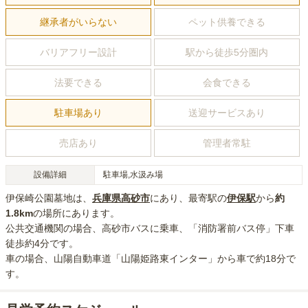
継承者がいらない
ペット供養できる
バリアフリー設計
駅から徒歩5分圏内
法要できる
会食できる
駐車場あり
送迎サービスあり
売店あり
管理者常駐
設備詳細
駐車場,水汲み場
伊保崎公園墓地
は、
兵庫県
高砂市
にあり
、最寄駅の
伊保
駅
から
約
1.8km
の場所にあり
ます。
公共交通機関の場合
、高砂市バスに乗車、「消防署前バス停」下車
徒歩約4分
です。
車の場合
、山陽自動車道「山陽姫路東インター」から車で約18分
で
す。