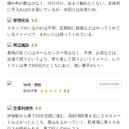
桶や杓の数は少なく、ボロボロ。あまり触れたくない。全体的
に手入れは行き届いているが、水回りは全然だめ。
管理状況
3.0
スタッフがいるのかは不明。定期的に植栽などはやってくれて
いるイメージで、きれいには保ってくれている。
周辺施設
2.0
墓地の近くにはホームセンター等はなく、不便。お花などは、
近場で買うというより、寄り道して買うというイメージ。レス
トランは車で3分位のところにあり、使い勝手がいい。
2019年5月
回答
50代
・
男性
3.3
総合評価
交通利便性
4.0
伊保駅から車で15分北西に進む。高砂消防署を北に２００メー
トル上がったところ。竜山を上がっていく。駐車場に車１０台
以上が停められる。車で行くのがベスト。