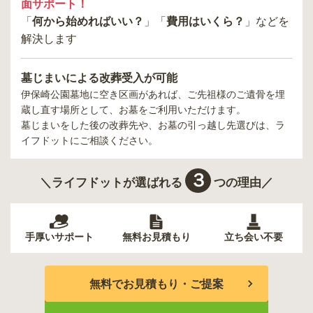
面サポート！
「
何から始めればいい？
」「
費用はいくら？
」などを
解決します
墓じまいによる改葬受入が可能
伊保崎公園墓地
に空き区画があれば、ご先祖様のご遺骨を埋
蔵し直す場所として、お墓をご利用いただけます。
墓じまいをした後の改葬先や、お墓の引っ越し先選びは、ラ
イフドットにご相談ください。
３
＼ライフドットが選ばれる
つの理由／
手厚いサポート
無料お見積もり
立ち会い不要
無料でお見積もり・ご提案