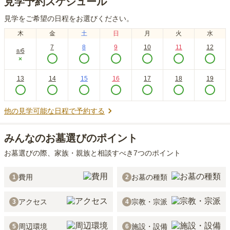
見学予約スケジュール
見学をご希望の日程をお選びください。
木
金
土
日
月
火
水
7
8
9
10
11
12
6
8
/
×
13
14
15
16
17
18
19
他の見学可能な日程で予約する
みんなのお墓選びのポイント
お墓選びの際、家族・親族と相談すべき7つのポイント
費用
お墓の種類
1
2
アクセス
宗教・宗派
3
4
周辺環境
施設・設備
5
6