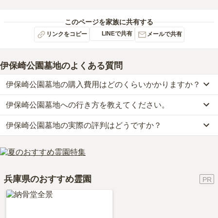
このページを家族に共有する
LINEで共有
リンクをコピー
メールで共有
伊保崎公園墓地
のよくある質問
伊保崎公園墓地の購入費用はどのくらいかかりますか？
伊保崎公園墓地への行き方を教えてください。
伊保崎公園墓地の現在の販売価格については現在調査中です。
お墓は、価格が高いものがよい、安いものが悪い、という訳ではあ
伊保崎公園墓地の実際の評判はどうですか？
公共交通機関の場合、高砂市バスに乗車、「消防署前バス停」下車
りません。大切なのは、ご家族が心から納得し、安心してお参りで
徒歩約4分です。
きる場所を選ぶことです。
当サイトに寄せられた総合評価は、2.7点です。
車の場合、山陽自動車道「山陽姫路東インター」から車で約18分で
利用者様からは「伊保駅から墓地までショッピングセンターやホー
す。
ムセンターがあり、そこでお花やろうそくを粉運用することが出来
詳しいルートや地図は、本ページの「地図・交通アクセス」欄をご
兵庫県のおすすめ霊園
る。ショッピングセンターでは食事はもとより不足品をそろえるこ
確認ください。
とが出来て便利。」といったお声をいただいております。