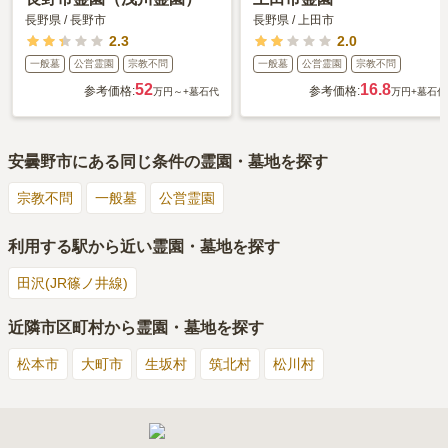
長野県
/
長野市
長野県
/
上田市
2.3
2.0
一般墓
公営霊園
宗教不問
一般墓
公営霊園
宗教不問
52
16.8
参考価格:
参考価格:
万円～
+墓石代
万円
+墓石代
安曇野市
にある同じ条件の霊園・墓地を探す
宗教不問
一般墓
公営霊園
利用する駅から近い霊園・墓地を探す
田沢(JR篠ノ井線)
近隣市区町村から霊園・墓地を探す
松本市
大町市
生坂村
筑北村
松川村