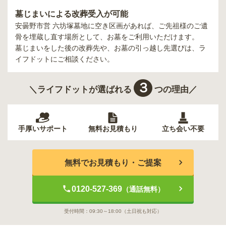
墓じまいによる改葬受入が可能
安曇野市営 六坊塚墓地
に空き区画があれば、ご先祖様のご遺
骨を埋蔵し直す場所として、お墓をご利用いただけます。
墓じまいをした後の改葬先や、お墓の引っ越し先選びは、ラ
イフドットにご相談ください。
３
＼ライフドットが選ばれる
つの理由／
手厚いサポート
無料お見積もり
立ち会い不要
無料でお見積もり・ご提案
0120-527-369
（通話無料）
受付時間：
09:30～18:00
（土日祝も対応）