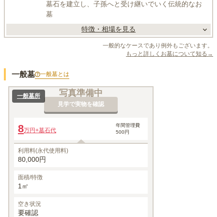
墓石を建立し、子孫へと受け継いでいく伝統的なお
墓
特徴・相場を見る
一般的なケースであり例外もございます。
もっと詳しくお墓について知る→
一般墓
一般墓
とは
写真準備中
一般墓所
見学で実物を確認
8
年間管理費
万円
+墓石代
500円
利用料(永代使用料)
80,000円
面積/特徴
1㎡
空き状況
要確認