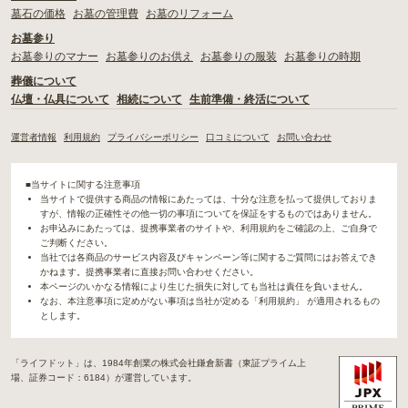
墓石の価格
お墓の管理費
お墓のリフォーム
お墓参り
お墓参りのマナー
お墓参りのお供え
お墓参りの服装
お墓参りの時期
葬儀について
仏壇・仏具について
相続について
生前準備・終活について
運営者情報
利用規約
プライバシーポリシー
口コミについて
お問い合わせ
■当サイトに関する注意事項
当サイトで提供する商品の情報にあたっては、十分な注意を払って提供しておりま
すが、情報の正確性その他一切の事項についてを保証をするものではありません。
お申込みにあたっては、提携事業者のサイトや、利用規約をご確認の上、ご自身で
ご判断ください。
当社では各商品のサービス内容及びキャンペーン等に関するご質問にはお答えでき
かねます。提携事業者に直接お問い合わせください。
本ページのいかなる情報により生じた損失に対しても当社は責任を負いません。
なお、本注意事項に定めがない事項は当社が定める「利用規約」 が適用されるもの
とします。
「ライフドット」は、1984年創業の株式会社鎌倉新書（東証プライム上
場、証券コード：6184）が運営しています。