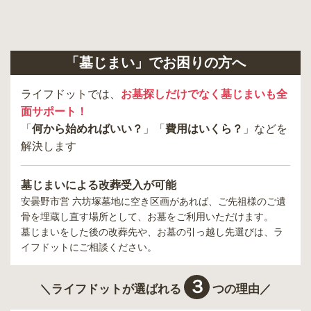
「墓じまい」でお困りの方へ
ライフドットでは、
お墓探しだけでなく墓じまいも全
面サポート！
「
何から始めればいい？
」「
費用はいくら？
」などを
解決します
墓じまいによる改葬受入が可能
安曇野市営 六坊塚墓地
に空き区画があれば、ご先祖様のご遺
骨を埋蔵し直す場所として、お墓をご利用いただけます。
墓じまいをした後の改葬先や、お墓の引っ越し先選びは、ラ
イフドットにご相談ください。
３
＼ライフドットが選ばれる
つの理由／