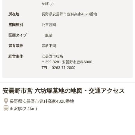
かぼち)
所在地
長野県安曇野市豊科高家4328番地
霊園種別
公営霊園
区画タイプ
一般墓
宗旨宗派
宗教不問
経営主体
安曇野市
役所
〒
399-8281
安曇野市豊科6000
TEL：
0263-71-2000
安曇野市営 六坊塚墓地の地図・交通アクセス
長野県安曇野市豊科高家4328番地
田沢
駅(
2.4km
)