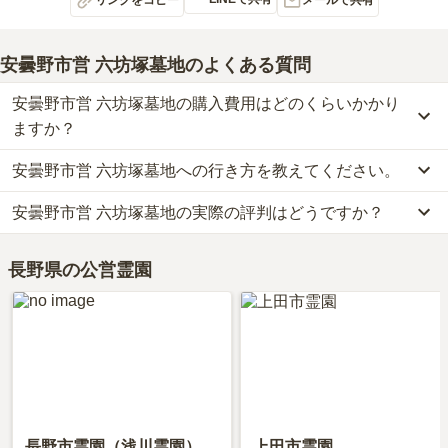
リンクをコピー
メールで共有
安曇野市営 六坊塚墓地
のよくある質問
安曇野市営 六坊塚墓地の購入費用はどのくらいかかり
ますか？
安曇野市営 六坊塚墓地への行き方を教えてください。
安曇野市営 六坊塚墓地では、一般墓が約8万円(墓石代別)からお求
めいただけます。
安曇野市営 六坊塚墓地の実際の評判はどうですか？
安曇野市営 六坊塚墓地への行き方は現在調査中です。
なお、安曇野市営 六坊塚墓地がある長野県の相場は、一般墓が約
詳細な行き方や送迎バスの有無については、資料請求で最新の情報
40万円（墓石代別途）です。
安曇野市営 六坊塚墓地の口コミはまだ投稿されておりません。
をご確認ください。
お墓は、価格が高いものがよい、安いものが悪い、という訳ではあ
長野県の公営霊園
口コミはあくまで一つの目安です。資料請求や現地見学を通して、
りません。大切なのは、ご家族が心から納得し、安心してお参りで
ご自身の目で雰囲気を確認してみることをおすすめします。
きる場所を選ぶことです。
長野市霊園（浅川霊園）
上田市霊園