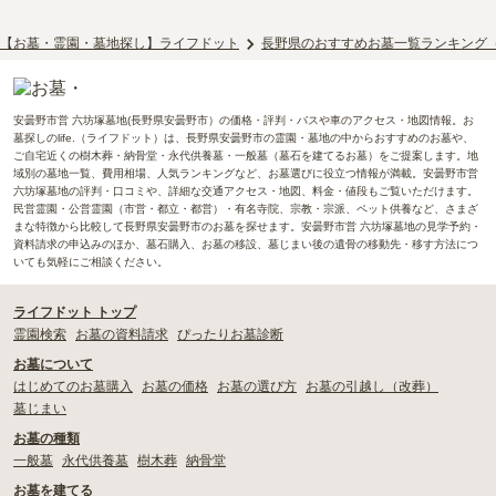
【お墓・霊園・墓地探し】ライフドット
長野県のおすすめお墓一覧ランキング
安曇野市営 六坊塚墓地(長野県安曇野市）の価格・評判・バスや車のアクセス・地図情報。お
墓探しのlife.（ライフドット）は、長野県安曇野市の霊園・墓地の中からおすすめのお墓や、
ご自宅近くの樹木葬・納骨堂・永代供養墓・一般墓（墓石を建てるお墓）をご提案します。地
域別の墓地一覧、費用相場、人気ランキングなど、お墓選びに役立つ情報が満載。安曇野市営
六坊塚墓地の評判・口コミや、詳細な交通アクセス・地図、料金・値段もご覧いただけます。
民営霊園・公営霊園（市営・都立・都営）・有名寺院、宗教・宗派、ペット供養など、さまざ
まな特徴から比較して長野県安曇野市のお墓を探せます。安曇野市営 六坊塚墓地の見学予約・
資料請求の申込みのほか、墓石購入、お墓の移設、墓じまい後の遺骨の移動先・移す方法につ
いても気軽にご相談ください。
ライフドット トップ
霊園検索
お墓の資料請求
ぴったりお墓診断
お墓について
はじめてのお墓購入
お墓の価格
お墓の選び方
お墓の引越し（改葬）
墓じまい
お墓の種類
一般墓
永代供養墓
樹木葬
納骨堂
お墓を建てる