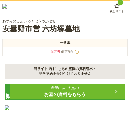
0
検討リスト
あずみのしえい ろくぼうづかぼち
安曇野市営 六坊塚墓地
一般墓
8
万円
(墓石代別)
?
当サイトではこちらの霊園の資料請求・
見学予約を受け付けておりません
希望にあった他の
無料
お墓の資料をもらう