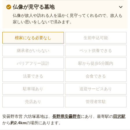
仏像が見守る墓地
仏像が故人や訪れる人を温かく見守ってくれるので、故人も
寂しい思いをしないで済みます。
檀家になる必要なし
生前申込可能
継承者がいらない
ペット供養できる
バリアフリー設計
駅から徒歩5分圏内
法要できる
会食できる
駐車場あり
送迎サービスあり
売店あり
管理者常駐
安曇野市営 六坊塚墓地
は、
長野県
安曇野市
にあり
、最寄駅の
田沢
駅
から
約
2.4km
の場所にあり
ます。