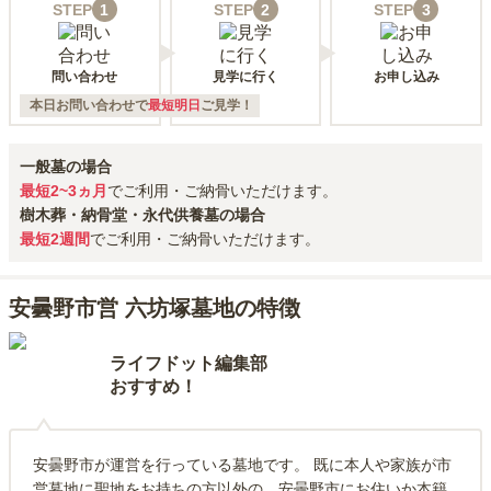
STEP
1
STEP
2
STEP
3
問い合わせ
見学に行く
お申し込み
本日お問い合わせで
最短明日
ご見学！
一般墓の場合
最短2~3ヵ月
でご利用・ご納骨いただけます。
樹木葬・納骨堂・永代供養墓の場合
最短2週間
でご利用・ご納骨いただけます。
安曇野市営 六坊塚墓地の特徴
ライフドット編集部
おすすめ！
安曇野市が運営を行っている墓地です。 既に本人や家族が市
営墓地に聖地をお持ちの方以外の、安曇野市にお住いか本籍