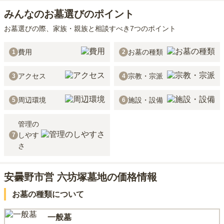
みんなのお墓選びのポイント
お墓選びの際、家族・親族と相談すべき7つのポイント
費用
お墓の種類
1
2
アクセス
宗教・宗派
3
4
周辺環境
施設・設備
5
6
管理の
しやす
7
さ
安曇野市営 六坊塚墓地の価格情報
お墓の種類について
一般墓