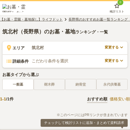
0
検討リスト
【お墓・霊園・墓地探し】ライフドット
長野県のおすすめお墓一覧ランキング
筑北村（長野県）のお墓・墓地
ランキング・一覧
変更する
筑北村
エリア
変更する
こだわり条件を選択
詳細条件
お墓タイプから選ぶ
一般墓
樹木葬
納骨堂
永代供養墓
1
-
1
/
1
件
おすすめ順
価格安い順
※このページにはPRリンクが含まれています
チェックして検討リストに追加・まとめて資料請求