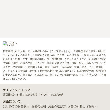
長野県筑北村のお墓一覧。お墓探しのlife.（ライフドット）は、長野県筑北村の霊園・墓地の
中からおすすめのお墓や、ご自宅近くの樹木葬・納骨堂・永代供養墓・一般墓（墓石を建てる
お墓）をご提案します。地域別の墓地一覧、費用相場、人気ランキングなど、お墓選びに役立
つ情報が満載。お墓の評判・口コミや、詳細な交通アクセス・地図、料金・値段もご覧いただ
けます。民営霊園・公営霊園（市営・都立・都営）・有名寺院、宗教・宗派、ペット供養な
ど、さまざまな特徴から比較して長野県筑北村のお墓を探せます。お墓の見学予約・資料請求
の申込みのほか、墓石購入、お墓の移設、墓じまい後の遺骨の移動先・移す方法についても気
軽にご相談ください。
ライフドット トップ
霊園検索
お墓の資料請求
ぴったりお墓診断
お墓について
はじめてのお墓購入
お墓の価格
お墓の選び方
お墓の引越し（改葬）