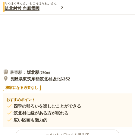
ちくほくそんえい むこうはられいえん
筑北村営 向原霊園
最寄駅：
坂北
駅
(
750m
)
長野県東筑摩郡筑北村坂北6352
檀家になる必要なし
おすすめポイント
四季の移ろいを楽しむことができる
筑北村に縁がある方が眠れる
広い区画も魅力的