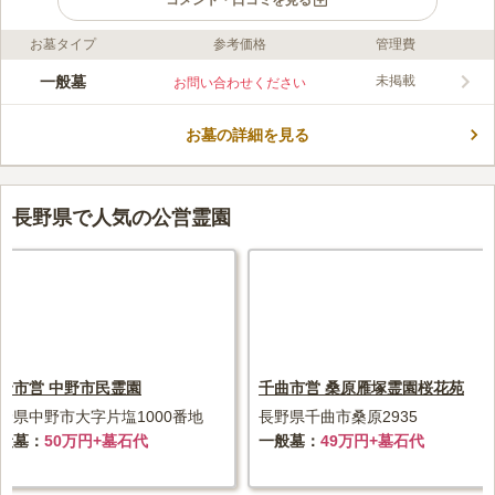
コメント・口コミを見る
お墓タイプ
参考価格
管理費
ライフドット編集部のコメント
筑北村営向原霊園は、四季の移ろいを楽しむことができる自然に
一般墓
未掲載
お問い合わせください
恵まれた場所にあります。 6.6㎡という大きな区画で、区画内の
建立にあまり厳しい制限がありません。 そのためお墓以外にも
お墓の詳細を見る
石碑や石灯篭などを建てることができます。 墓域の道には砂利
コメントの続きを読む
が敷かれており、雨の日にぬかるんでしまう心配がありません。
あずまやがあるので、疲れたら休憩をすることができます。
口コミ評価
この霊園はまだ誰からも評価されていません。
長野県で人気の公営霊園
野市営 中野市民霊園
千曲市営 桑原雁塚霊園桜花苑
野県中野市大字片塩1000番地
長野県千曲市桑原2935
般墓
50万円+墓石代
一般墓
49万円+墓石代