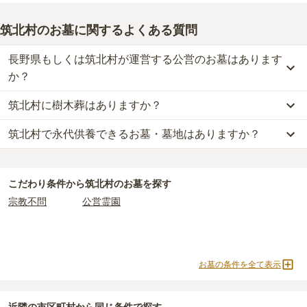
筑北村のお墓に関するよくある質問
長野県もしくは筑北村が運営する公営のお墓はあります
か？
筑北村に樹木葬はありますか？
筑北村
には、
長野県もしくは筑北村
が運営する公営の霊園が
1
件あ
ります。
筑北村で永代供養できるお墓・墓地はありますか？
筑北村
には、樹木葬の掲載がありません。
筑北村営 向原霊園
がそれにあたります。
自然葬をお考えの場合は、海洋散骨もご検討ください。
筑北村
には、永代供養の掲載がありません。
公営霊園は民営の霊園と異なり、契約にあたって応募資格が設けら
永代供養をお考えの場合は、海洋散骨もご検討ください。
れているケースがほとんどです。
こだわり条件から
筑北村
のお墓を探す
主な条件として、遺骨がすでにある、該当の市区町村に一定年数以
宗教不問
公営霊園
上住んでいるなどが挙げられます。
条件を満たさない場合は、申し込み自体ができないことも多いた
め、事前の確認が重要です。
契約条件の詳細は、各霊園のページをご確認いただくか、資料請求
お墓の条件を全て表示
よりお問い合わせください。