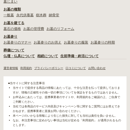
墓じまい
お墓の種類
一般墓
永代供養墓
樹木葬
納骨堂
お墓を建てる
墓石の価格
お墓の管理費
お墓のリフォーム
お墓参り
お墓参りのマナー
お墓参りのお供え
お墓参りの服装
お墓参りの時期
葬儀について
仏壇・仏具について
相続について
生前準備・終活について
運営者情報
利用規約
プライバシーポリシー
口コミについて
お問い合わせ
■当サイトに関する注意事項
当サイトで提供する商品の情報にあたっては、十分な注意を払って提供しておりま
すが、情報の正確性その他一切の事項についてを保証をするものではありません。
お申込みにあたっては、提携事業者のサイトや、利用規約をご確認の上、ご自身で
ご判断ください。
当社では各商品のサービス内容及びキャンペーン等に関するご質問にはお答えでき
かねます。提携事業者に直接お問い合わせください。
本ページのいかなる情報により生じた損失に対しても当社は責任を負いません。
なお、本注意事項に定めがない事項は当社が定める「利用規約」 が適用されるもの
とします。