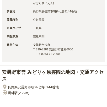
がはられいえん)
所在地
長野県安曇野市明科七貴8144番地
霊園種別
公営霊園
区画タイプ
一般墓
宗旨宗派
宗教不問
経営主体
安曇野市
役所
〒
399-8281
安曇野市豊科6000
TEL：
0263-71-2000
安曇野市営 みどりヶ原霊園の地図・交通アクセ
ス
長野県安曇野市明科七貴8144番地
明科
駅(
2.2km
)