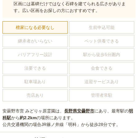
区画には墓碑だけではなく石碑を建てられる広さがありま
す。広い区画をお探しの方におすすめです。
檀家になる必要なし
生前申込可能
継承者がいらない
ペット供養できる
バリアフリー設計
駅から徒歩5分圏内
法要できる
会食できる
駐車場あり
送迎サービスあり
売店あり
管理者常駐
安曇野市営 みどりヶ原霊園
は、
長野県
安曇野市
にあり
、最寄駅の
明
科
駅
から
約
2.2km
の場所にあり
ます。
公共交通機関の場合
JR篠ノ井線「明科」から徒歩28分
です。