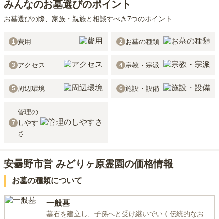
みんなのお墓選びのポイント
お墓選びの際、家族・親族と相談すべき7つのポイント
費用
お墓の種類
1
2
アクセス
宗教・宗派
3
4
周辺環境
施設・設備
5
6
管理の
しやす
7
さ
安曇野市営 みどりヶ原霊園の価格情報
お墓の種類について
一般墓
墓石を建立し、子孫へと受け継いでいく伝統的なお