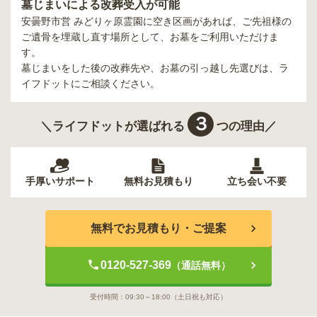
墓じまいによる改葬受入が可能
安曇野市営 みどりヶ原霊園
に空き区画があれば、ご先祖様の
ご遺骨を埋蔵し直す場所として、お墓をご利用いただけま
す。
墓じまいをした後の改葬先や、お墓の引っ越し先選びは、ラ
イフドットにご相談ください。
３
＼ライフドットが選ばれる
つの理由／
手厚いサポート
無料お見積もり
立ち会い不要
無料でお見積もり・ご提案
0120-527-369
（通話無料）
受付時間：
09:30～18:00
（土日祝も対応）