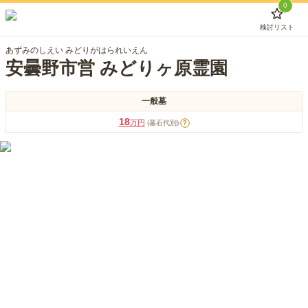
0
検討リスト
あずみのしえい みどりがはられいえん
安曇野市営 みどりヶ原霊園
一般墓
18
万円
(墓石代別)
?