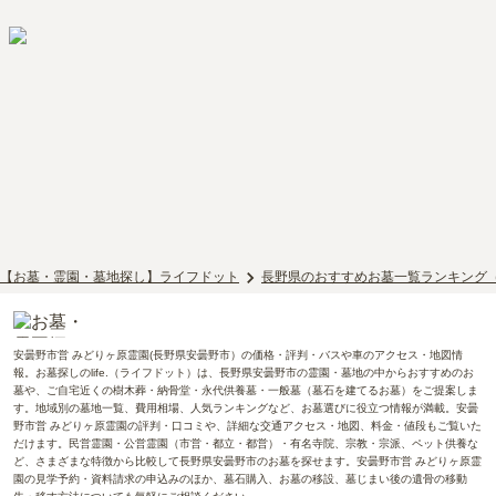
【お墓・霊園・墓地探し】ライフドット
長野県のおすすめお墓一覧ランキング
安曇野市営 みどりヶ原霊園(長野県安曇野市）の価格・評判・バスや車のアクセス・地図情
報。お墓探しのlife.（ライフドット）は、長野県安曇野市の霊園・墓地の中からおすすめのお
墓や、ご自宅近くの樹木葬・納骨堂・永代供養墓・一般墓（墓石を建てるお墓）をご提案しま
す。地域別の墓地一覧、費用相場、人気ランキングなど、お墓選びに役立つ情報が満載。安曇
野市営 みどりヶ原霊園の評判・口コミや、詳細な交通アクセス・地図、料金・値段もご覧いた
だけます。民営霊園・公営霊園（市営・都立・都営）・有名寺院、宗教・宗派、ペット供養な
ど、さまざまな特徴から比較して長野県安曇野市のお墓を探せます。安曇野市営 みどりヶ原霊
園の見学予約・資料請求の申込みのほか、墓石購入、お墓の移設、墓じまい後の遺骨の移動