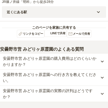
JR篠ノ井線「明科」から徒歩28分
近くにある駅
JR篠ノ井線
明科
駅（
2.2km
）
このページを家族に共有する
LINEで共有
リンクをコピー
メールで共有
安曇野市営 みどりヶ原霊園
のよくある質問
安曇野市営 みどりヶ原霊園の購入費用はどのくらいか
かりますか？
安曇野市営 みどりヶ原霊園への行き方を教えてくださ
安曇野市営 みどりヶ原霊園では、一般墓が約18万円(墓石代別)から
お求めいただけます。
い。
なお、安曇野市営 みどりヶ原霊園がある長野県の相場は、一般墓が
安曇野市営 みどりヶ原霊園の実際の評判はどうです
約40万円（墓石代別途）です。
公共交通機関の場合JR篠ノ井線「明科」から徒歩28分です。
お墓は、価格が高いものがよい、安いものが悪い、という訳ではあ
詳しいルートや地図は、本ページの「地図・交通アクセス」欄をご
か？
りません。大切なのは、ご家族が心から納得し、安心してお参りで
確認ください。
きる場所を選ぶことです。
安曇野市営 みどりヶ原霊園の口コミはまだ投稿されておりません。