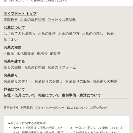
先・移す方法についても気軽にご相談ください。
ライフドット トップ
霊園検索
お墓の資料請求
ぴったりお墓診断
お墓について
はじめてのお墓購入
お墓の価格
お墓の選び方
お墓の引越し（改葬）
墓じまい
お墓の種類
一般墓
永代供養墓
樹木葬
納骨堂
お墓を建てる
墓石の価格
お墓の管理費
お墓のリフォーム
お墓参り
お墓参りのマナー
お墓参りのお供え
お墓参りの服装
お墓参りの時期
葬儀について
仏壇・仏具について
相続について
生前準備・終活について
運営者情報
利用規約
プライバシーポリシー
口コミについて
お問い合わせ
■当サイトに関する注意事項
当サイトで提供する商品の情報にあたっては、十分な注意を払って提供しておりま
すが、情報の正確性その他一切の事項についてを保証をするものではありません。