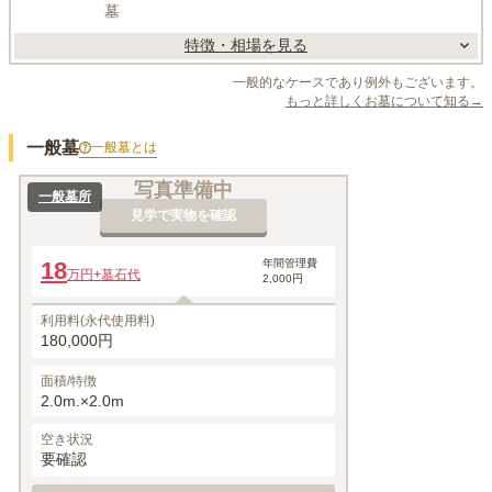
墓
特徴・相場を見る
一般的なケースであり例外もございます。
もっと詳しくお墓について知る→
一般墓
一般墓
とは
写真準備中
一般墓所
見学で実物を確認
18
年間管理費
万円
+墓石代
2,000円
利用料(永代使用料)
180,000円
面積/特徴
2.0m.×2.0m
空き状況
要確認