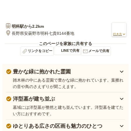
明科
駅から
2.2km
長野県安曇野市明科七貴8144番地
行き方
このページを家族に共有する
LINEで共有
リンクをコピー
メールで共有
豊かな緑に抱かれた霊園
雑木林の中にある霊園で豊かな緑に抱かれています。葉擦れ
の音や鳥のさえずりが聞こえます。
洋型墓が建ち並ぶ
墓域には洋型墓が整然と建ち並んでいます。洋型墓を建てた
い方におすすめです。
ゆとりある広さの区画も魅力のひとつ