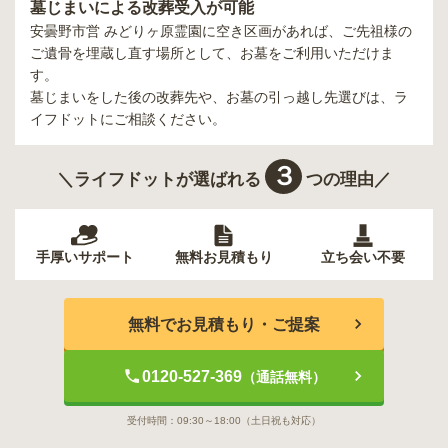
墓じまいによる改葬受入が可能
安曇野市営 みどりヶ原霊園
に空き区画があれば、ご先祖様の
ご遺骨を埋蔵し直す場所として、お墓をご利用いただけま
す。
墓じまいをした後の改葬先や、お墓の引っ越し先選びは、ラ
イフドットにご相談ください。
３
＼ライフドットが選ばれる
つの理由／
手厚いサポート
無料お見積もり
立ち会い不要
無料でお見積もり・ご提案
0120-527-369
（通話無料）
受付時間：
09:30～18:00
（土日祝も対応）