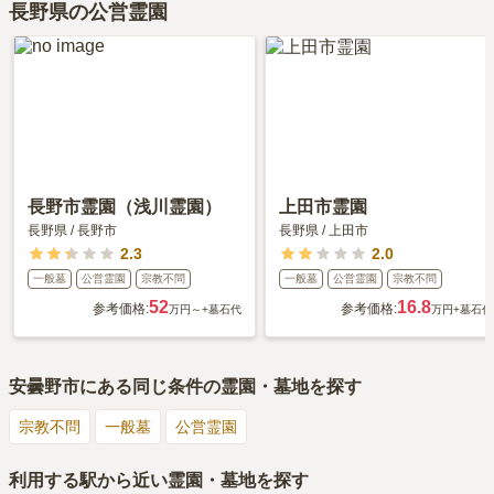
長野県の公営霊園
口コミはあくまで一つの目安です。資料請求や現地見学を通して、
ご自身の目で雰囲気を確認してみることをおすすめします。
長野市霊園（浅川霊園）
上田市霊園
長野県
/
長野市
長野県
/
上田市
2.3
2.0
一般墓
公営霊園
宗教不問
一般墓
公営霊園
宗教不問
52
16.8
参考価格:
参考価格:
万円～
+墓石代
万円
+墓石代
安曇野市
にある同じ条件の霊園・墓地を探す
宗教不問
一般墓
公営霊園
利用する駅から近い霊園・墓地を探す