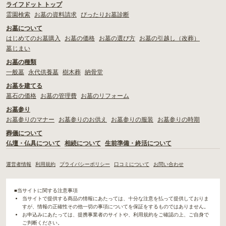
ライフドット トップ
霊園検索
お墓の資料請求
ぴったりお墓診断
お墓について
はじめてのお墓購入
お墓の価格
お墓の選び方
お墓の引越し（改葬）
墓じまい
お墓の種類
一般墓
永代供養墓
樹木葬
納骨堂
お墓を建てる
墓石の価格
お墓の管理費
お墓のリフォーム
お墓参り
お墓参りのマナー
お墓参りのお供え
お墓参りの服装
お墓参りの時期
葬儀について
仏壇・仏具について
相続について
生前準備・終活について
運営者情報
利用規約
プライバシーポリシー
口コミについて
お問い合わせ
■当サイトに関する注意事項
当サイトで提供する商品の情報にあたっては、十分な注意を払って提供しておりま
すが、情報の正確性その他一切の事項についてを保証をするものではありません。
お申込みにあたっては、提携事業者のサイトや、利用規約をご確認の上、ご自身で
ご判断ください。