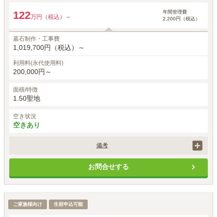
年間管理費
122
万円（税込）～
2,200円（税込）
墓石制作・工事費
1,019,700円（税込）～
利用料(永代使用料)
200,000円～
面積/特徴
1.50聖地
空き状況
空きあり
備考
永代使用料は区画によって異なります。

お問合せする
すべて税込み表記です。
2.00聖地 ゆとりタイプ
ご家族様向け
生前申込可能