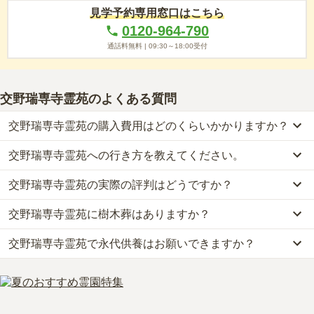
見学予約専用窓口はこちら
0120-964-790
通話料無料 |
09:30～18:00
受付
交野瑞専寺霊苑
のよくある質問
交野瑞専寺霊苑の購入費用はどのくらいかかりますか？
交野瑞専寺霊苑への行き方を教えてください。
交野瑞専寺霊苑では、一般墓が約122万円から、樹木葬が約37.2万
円からお求めいただけます。
交野瑞専寺霊苑の実際の評判はどうですか？
公共交通機関の場合、片町線「河内磐船駅」から徒歩約20分です。
なお、交野瑞専寺霊苑がある大阪府の相場は、一般墓が約37万円
車の場合、第二京阪道路「交野北インター」から車で約2分です。
（墓石代別途）、樹木葬が約44万円です。
交野瑞専寺霊苑に樹木葬はありますか？
当サイトに寄せられた総合評価は、3.6点です。特に交通利便性、
詳しいルートや地図は、本ページの「地図・交通アクセス」欄をご
お墓は、価格が高いものがよい、安いものが悪い、という訳ではあ
設備・環境が高く評価されています。
確認ください。
りません。大切なのは、ご家族が心から納得し、安心してお参りで
交野瑞専寺霊苑で永代供養はお願いできますか？
はい、交野瑞専寺霊苑には1種類の樹木葬がございます。
利用者様からは「御供え物はカラス、ネコ、アライグマ等が荒らす
きる場所を選ぶことです。
費用は、約37.2万円からとなっております。
ので持ち帰る様にしている。近くに墓地関係の売店はないが、とく
はい、交野瑞専寺霊苑は永代供養に対応しています。
交野瑞専寺霊苑がある大阪府の樹木葬の相場価格は、約44万円で
には困ったことは無い。」といったお声をいただいております。
費用は、約37.2万円からとなっております。
す。
交野瑞専寺霊苑がある大阪府の永代供養墓の相場価格は、約69万円
樹木葬
について詳しく知りたい方は『
樹木葬とは？費用相場・メリ