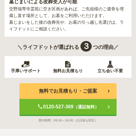
墓じまいによる改葬受入が可能
交野瑞専寺霊苑
に空き区画があれば、ご先祖様のご遺骨を埋
蔵し直す場所として、お墓をご利用いただけます。
墓じまいをした後の改葬先や、お墓の引っ越し先選びは、ラ
イフドットにご相談ください。
３
＼ライフドットが選ばれる
つの理由／
手厚いサポート
無料お見積もり
立ち会い不要
無料でお見積もり・ご提案
0120-527-369
（通話無料）
受付時間：
09:30～18:00
（土日祝も対応）