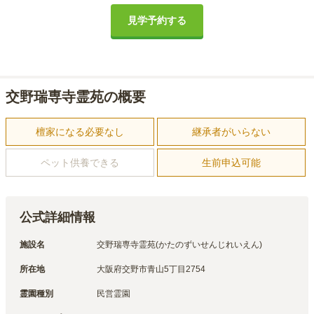
見学予約する
交野瑞専寺霊苑の概要
檀家になる必要なし
継承者がいらない
ペット供養できる
生前申込可能
公式詳細情報
施設名
交野瑞専寺霊苑(かたのずいせんじれいえん)
所在地
大阪府交野市青山5丁目2754
霊園種別
民営霊園