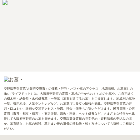
交野瑞専寺霊苑(大阪府交野市）の価格・評判・バスや車のアクセス・地図情報。お墓探しの
life.（ライフドット）は、大阪府交野市の霊園・墓地の中からおすすめのお墓や、ご自宅近く
の樹木葬・納骨堂・永代供養墓・一般墓（墓石を建てるお墓）をご提案します。地域別の墓地
一覧、費用相場、人気ランキングなど、お墓選びに役立つ情報が満載。交野瑞専寺霊苑の評
判・口コミや、詳細な交通アクセス・地図、料金・値段もご覧いただけます。民営霊園・公営
霊園（市営・都立・都営）・有名寺院、宗教・宗派、ペット供養など、さまざまな特徴から比
較して大阪府交野市のお墓を探せます。交野瑞専寺霊苑の見学予約・資料請求の申込みのほ
か、墓石購入、お墓の移設、墓じまい後の遺骨の移動先・移す方法についても気軽にご相談く
ださい。