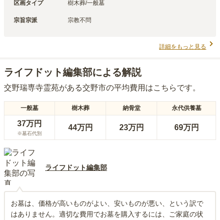
区画タイプ
樹木葬/一般墓
宗旨宗派
宗教不問
詳細をもっと見る
ライフドット編集部による解説
交野瑞専寺霊苑
がある
交野市
の平均費用はこちらです。
一般墓
樹木葬
納骨堂
永代供養墓
37万円
44万円
23万円
69万円
※墓石代別
ライフドット編集部
お墓は、価格が高いものがよい、安いものが悪い、という訳で
はありません。適切な費用でお墓を購入するには、ご家庭の状