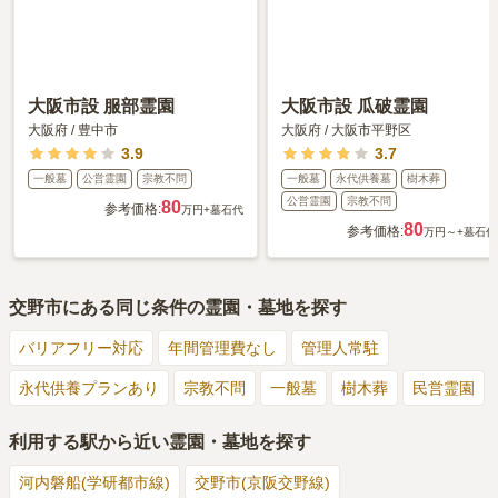
大阪市設 服部霊園
大阪市設 瓜破霊園
大阪府
/
豊中市
大阪府
/
大阪市平野区
3.9
3.7
一般墓
公営霊園
宗教不問
一般墓
永代供養墓
樹木葬
公営霊園
宗教不問
80
参考価格:
万円
+墓石代
80
参考価格:
万円～
+墓石代
交野市
にある同じ条件の霊園・墓地を探す
バリアフリー対応
年間管理費なし
管理人常駐
永代供養プランあり
宗教不問
一般墓
樹木葬
民営霊園
利用する駅から近い霊園・墓地を探す
河内磐船(学研都市線)
交野市(京阪交野線)