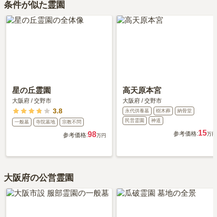
条件が似た霊園
です。
ット＆デメリット・仕組みを解説
』をご覧ください。
永代供養について詳しく知りたい方は『
永代供養墓をわかりやすく
解説！
』をご覧ください。
星の丘霊園
高天原本宮
大阪府
/
交野市
大阪府
/
交野市
3.8
永代供養墓
樹木葬
納骨堂
民営霊園
神道
一般墓
寺院墓地
宗教不問
15
98
参考価格:
万円
参考価格:
万円
大阪府の公営霊園