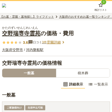
0
検討リスト
【お墓・霊園・墓地探し】ライフドット
大阪府のおすすめお墓一覧ランキング
かたのずいせんじれいえん
交野瑞専寺霊苑
の価格・費用
霊園詳細
3.6
口コミ
3
件
大阪府
交野市
/
河内磐船
駅
交野瑞専寺霊苑の価格情報
一般墓
樹木葬
詳細表示
一覧表示
一般墓
1.50聖地 前庭タイプ
ご家族様向け
生前申込可能