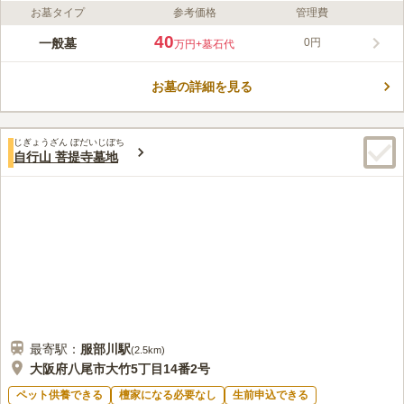
お墓タイプ
参考価格
管理費
40
一般墓
0円
万円
+墓石代
お墓の詳細を見る
じぎょうざん ぼだいじぼち
自行山 菩提寺墓地
最寄駅：
服部川
駅
(
2.5km
)
大阪府八尾市大竹5丁目14番2号
ペット供養できる
檀家になる必要なし
生前申込できる