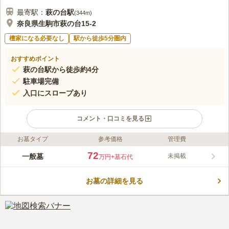
最寄駅：
萩の台
駅
(
344m
)
奈良県生駒市萩の台15‐2
檀家になる必要なし
駅から徒歩5分圏内
おすすめポイント
萩の台駅から徒歩約4分
駐車場完備
入口にスロープあり
コメント・口コミを見る
お墓タイプ
参考価格
管理費
ライフドット編集部のコメント
近鉄生駒線「萩の台駅」から徒歩約5分、「萩の台さつき公園バ
72
一般墓
未掲載
万円
+墓石代
ス停」から徒歩約1分、また墓地入り口横に駐車場があり、交通
手段に困らない立地です。入り口では六地蔵が出迎えてくれ、隣
お墓の詳細を見る
には水道とバケツがあります。入り口から墓地はスロープでつな
コメントの続きを読む
がっているため、車イスの方も楽に移動できます。近隣には萩の
台第1緑地、石福寺、金毘羅神社などがあり、お墓参りの帰りに
口コミ評価
立ち寄ることができます。
この霊園はまだ誰からも評価されていません。