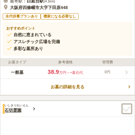
最寄駅：
白庭台
駅
(
4.1km
)
大阪府四條畷市大字下田原448
永代供養プランあり
檀家になる必要なし
おすすめポイント
自然に恵まれている
アスレチック広場を完備
多彩な墓所あり
お墓タイプ
参考価格
管理費
38.9
一般墓
0円
万円～
+墓石代
お墓の詳細を見る
いしきりれいえん
石切霊園