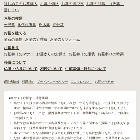
はじめてのお墓購入
お墓の価格
お墓の選び方
お墓の引越し（改葬）
墓じまい
お墓の種類
一般墓
永代供養墓
樹木葬
納骨堂
お墓を建てる
墓石の価格
お墓の管理費
お墓のリフォーム
お墓参り
お墓参りのマナー
お墓参りのお供え
お墓参りの服装
お墓参りの時期
葬儀について
仏壇・仏具について
相続について
生前準備・終活について
運営者情報
利用規約
プライバシーポリシー
口コミについて
お問い合わせ
■当サイトに関する注意事項
当サイトで提供する商品の情報にあたっては、十分な注意を払って提供しておりま
すが、情報の正確性その他一切の事項についてを保証をするものではありません。
お申込みにあたっては、提携事業者のサイトや、利用規約をご確認の上、ご自身で
ご判断ください。
当社では各商品のサービス内容及びキャンペーン等に関するご質問にはお答えでき
かねます。提携事業者に直接お問い合わせください。
本ページのいかなる情報により生じた損失に対しても当社は責任を負いません。
なお、本注意事項に定めがない事項は当社が定める「利用規約」 が適用されるもの