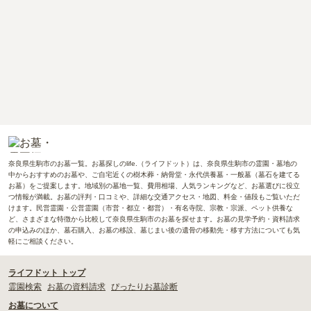
奈良県生駒市のお墓一覧。お墓探しのlife.（ライフドット）は、奈良県生駒市の霊園・墓地の
中からおすすめのお墓や、ご自宅近くの樹木葬・納骨堂・永代供養墓・一般墓（墓石を建てる
お墓）をご提案します。地域別の墓地一覧、費用相場、人気ランキングなど、お墓選びに役立
つ情報が満載。お墓の評判・口コミや、詳細な交通アクセス・地図、料金・値段もご覧いただ
けます。民営霊園・公営霊園（市営・都立・都営）・有名寺院、宗教・宗派、ペット供養な
ど、さまざまな特徴から比較して奈良県生駒市のお墓を探せます。お墓の見学予約・資料請求
の申込みのほか、墓石購入、お墓の移設、墓じまい後の遺骨の移動先・移す方法についても気
軽にご相談ください。
ライフドット トップ
霊園検索
お墓の資料請求
ぴったりお墓診断
お墓について