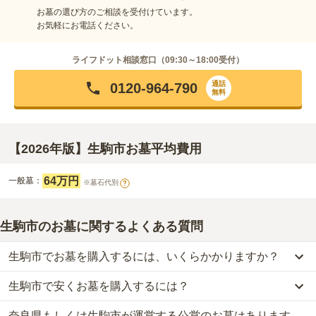
お墓の選び方のご相談を受付けています。
お気軽にお電話ください。
ライフドット相談窓口（
09:30～18:00
受付）
通話
0120-964-790
無料
【2026年版】生駒市お墓平均費用
64万円
一般墓：
※墓石代別
?
生駒市のお墓に関するよくある質問
生駒市でお墓を購入するには、いくらかかりますか？
生駒市で安くお墓を購入するには？
生駒市
での購入費用の目安は、
一般墓が約210万円
です。
一般墓を建てる場合は、「永代使用料（土地代）」と「墓石代」の
奈良県もしくは生駒市が運営する公営のお墓はあります