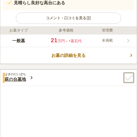
見晴らし良好な高台にある
コメント・口コミを見る
お墓タイプ
参考価格
管理費
ライフドット編集部のコメント
生駒霊苑は、奈良県生駒市にある公園墓地です。「生駒駅」北口
21
一般墓
未掲載
万円～
+墓石代
から徒歩約15分、タクシーで5分程です。「大阪生駒霊園（ヤシ
ロ）」と間違えやすいので、タクシーを利用する際は「西松ヶ丘
お墓の詳細を見る
の生駒霊苑」と伝えるとスムーズです。管理事務所に、供花・線
コメントの続きを読む
香・ろうそくの用意があるため、手ぶらでのお墓参りが可能で
す。付近には近鉄百貨店、生駒山麓公園などがあり、お墓参りの
口コミ評価
ついでに立ち寄ることができます。
はぎのだいぼち
この霊園はまだ誰からも評価されていません。
萩の台墓地