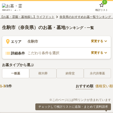
0
検討リスト
【お墓・霊園・墓地探し】ライフドット
奈良県のおすすめお墓一覧ランキング
生駒市（奈良県）のお墓・墓地
ランキング・一覧
変更する
生駒市
エリア
変更する
こだわり条件を選択
詳細条件
お墓タイプから選ぶ
一般墓
樹木葬
納骨堂
永代供養墓
1
-
3
/
3
件
おすすめ順
価格安い順
※このページにはPRリンクが含まれています
チェックして検討リストに追加・まとめて資料請求