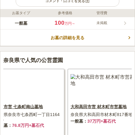
コメント・口コミを見る
お墓タイプ
参考価格
管理費
ライフドット編集部のコメント
市民から親しまれている生駒山にあり、四季の彩りを見ながらゆ
100
一般墓
未掲載
万円～
っくりとお参りできます。 生駒市民、または近くに住んでい
て、3年以内にお墓を建てられる方であれば受け入れ可能です。
お墓の詳細を見る
地元農家組合が運営をしているので、小明町農家組合員の紹介が
コメントの続きを読む
あれば優先してもらえます。 融通念仏宗の寺院の墓地でありな
がら、仏教だけでなくほかの宗教の方も建墓することができま
口コミ評価
す。
3.5
みんなの評価
口コミ
4
件
奈良県で人気の公営霊園
最寄り駅とお墓の間にホームセンターがあり、お墓参りの前にお
50代
女性
花やろうそく、お供え物を購入することができるので便利です。墓地の周
りは住宅街なので、静かでゆっくりとお参りできます。近くに公園もあ
り、のどかな雰囲気で気に入っています。
口コミの続きを読む
良市営 七条町南山墓地
大和高田市営 材木町市営墓地
良県奈良市七条西町一丁目1164
奈良県大和高田市材木町817番地
地
一般墓
37万円+墓石代
般墓
76.8万円+墓石代