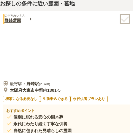
お探しの条件に近い霊園・墓地
のざきれいえん
野崎霊園
最寄駅：
野崎
駅
(
2.3km
)
大阪府大東市中垣内1301-5
檀家になる必要なし
生前申込できる
永代供養プランあり
おすすめポイント
個別に眠れる安心の樹木葬
永代にわたり続く丁寧な供養
自然に包まれた見晴らしの霊園