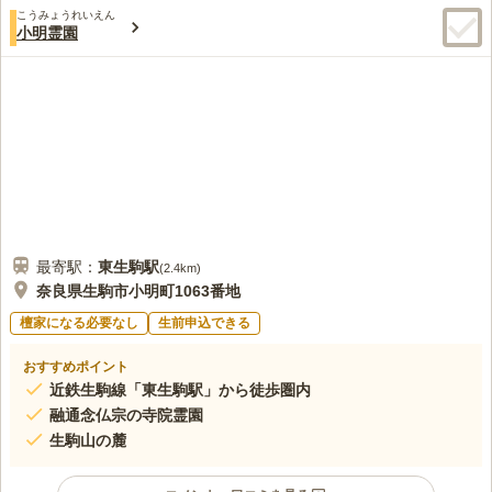
こうみょうれいえん
小明霊園
最寄駅：
東生駒
駅
(
2.4km
)
奈良県生駒市小明町1063番地
檀家になる必要なし
生前申込できる
おすすめポイント
近鉄生駒線「東生駒駅」から徒歩圏内
融通念仏宗の寺院霊園
生駒山の麓