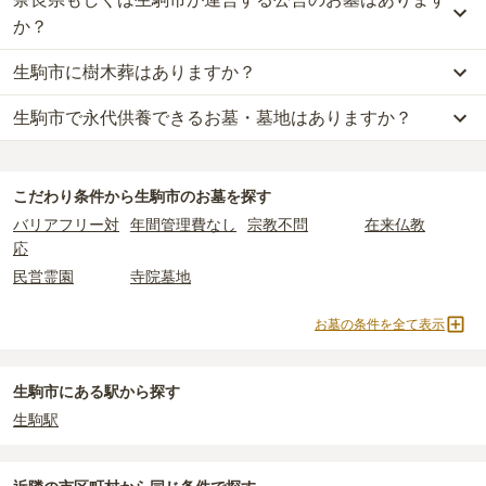
生駒市
で一番安価な
お墓
は、
生駒霊苑
の
一般墓
で、
21万円
(墓石代
2つが主な費用となります。
別)
からお求めいただけます。
か？
生駒市
の一般墓の永代使用料の平均は
64万円
で、墓石代は
奈良県の
一般的に最も費用を抑えられるのは、他の方のご遺骨と一緒に埋葬
平均
145.7万円
です。いずれも区画の広さや墓石の大きさ・素材に
生駒市に樹木葬はありますか？
する
「合祀墓（ごうしぼ）」
と呼ばれるタイプです。個別のお墓に
生駒市
には、公営の霊園の掲載がありません。
よって変わります。
比べて省スペースで管理の手間がかからないため、費用が安く設定
一方で、
奈良県
内には、県または市区町村が運営する公営の霊園が
生駒市で永代供養できるお墓・墓地はありますか？
生駒市
には、樹木葬の掲載がありません。
されています。
21
件あります。
なお、お墓によっては以下の費用が別途かかる場合があります。
自然葬をお考えの場合は、海洋散骨もご検討ください。
価格の目安は、1名あたり5万円〜30万円程度です。
・
開眼法要の費用
：お墓を新しく建てた際に行う儀式のための費
生駒市
には、永代供養の掲載がありません。
公営霊園は民営の霊園と異なり、契約にあたって応募資格が設けら
用。僧侶に渡すお布施がかかります。
永代供養をお考えの場合は、海洋散骨もご検討ください。
生駒市
で安価なお墓を探したい場合は、
価格の安い順
で並び替えて
れているケースがほとんどです。
・
納骨式の費用
：お墓に遺骨を納める儀式のための費用。僧侶に渡
こだわり条件から
生駒市
のお墓を探す
お墓を探すのがおすすめです。
主な条件として、遺骨がすでにある、該当の市区町村に一定年数以
すお布施、会食などの費用がかかります。
バリアフリー対
年間管理費なし
宗教不問
在来仏教
上住んでいるなどが挙げられます。
・
年間管理費
：お墓の管理費。契約後、毎年発生するケースがあり
応
条件を満たさない場合は、申し込み自体ができないことも多いた
ます。
民営霊園
寺院墓地
め、事前の確認が重要です。
契約条件の詳細は、各霊園のページをご確認いただくか、資料請求
正確な費用は、区画や石材の選び方によって大きく変わるため、見
お墓の条件を全て表示
よりお問い合わせください。
積もりを取るまで確定しません。
現地見学では、担当者に「提示金額以外にかかる費用はないか」を
必ず確認することをおすすめします。
生駒市にある駅から探す
現地への見学が難しい場合は、資料請求でも各霊園の詳しい料金案
生駒駅
内を取り寄せることができます。