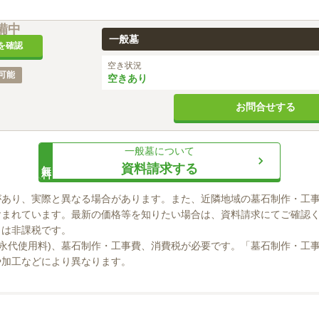
備中
一般墓
を確認
空き状況
可能
空きあり
お問合せする
一般墓
について
無料
資料請求する
があり、実際と異なる場合があります。また、近隣地域の墓石制作・工
まれています。最新の価格等を知りたい場合は、資料請求にてご確認く
」は非課税です。

(永代使用料)、墓石制作・工事費、消費税が必要です。「墓石制作・工
や加工などにより異なります。