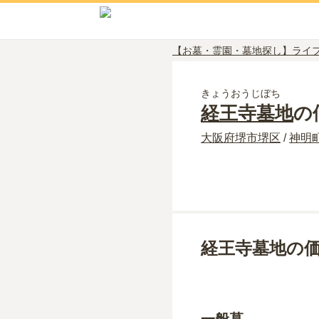
【お墓・霊園・墓地探し】ライ
きょうおうじぼち
経王寺墓地
の
大阪府
堺市堺区
/
神明
経王寺墓地の