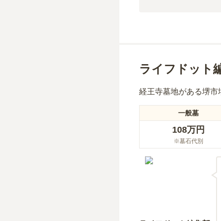
ライフドット
経王寺墓地
がある
堺市
一般墓
108万円
※墓石代別