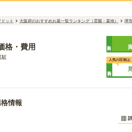
フドット
大阪府のおすすめお墓一覧ランキング（霊園・墓地）
堺
価格・費用
無料
町
駅
人気の区画は
無料
価格情報