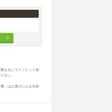
事費を元にライフドット独
ださい。

事費」はお選びになる石材