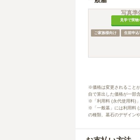
一般墓
写真準
見学で実物
ご家族様向け
生前申込
※価格は変更されること
自で算出した価格が一部含
※「利用料 (永代使用料)
※「一般墓」には利用料 
の種類、墓石のデザイン