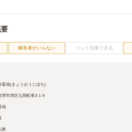
概要
し
継承者がいらない
ペット供養できる
寺墓地(きょうおうじぼち)
堺市堺区九間町東3-1-9
墓地
墓
仏教