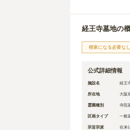
経王寺墓地の
檀家になる必要な
公式詳細情報
施設名
経王
所在地
大阪府
霊園種別
寺院
区画タイプ
一般
宗旨宗派
在来