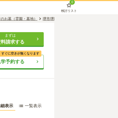
0
検討リスト
市のお墓（霊園・墓地）
堺市堺区のお墓（霊園・墓地）
神明町駅の
まずは
資料請求する
、すぐに空きが無くなります
見学予約する
詳細表示
一覧表示