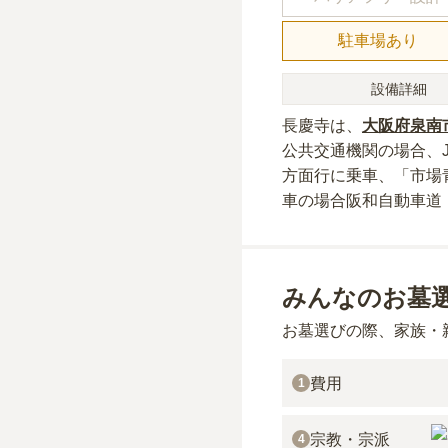
駐車場あり
設備詳細
長慶寺
は、
大阪府
泉南
公共交通機関の場合
、
方面行に乗車、「市場
車の場合
阪和自動車道
みんなのお墓
お墓選びの際、家族・
費用
1
宗教・宗派
4