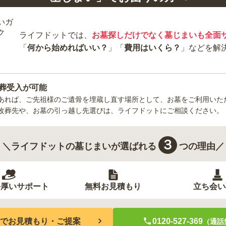
ライフドットでは、
お墓探しだけでなく墓じまいも全面
「
何から始めればいい？
」「
費用はいくら？
」などを解
葬受入が可能
あれば、ご先祖様のご遺骨を埋蔵し直す場所として、お墓をご利用いた
改葬先や、お墓の引っ越し先選びは、ライフドットにご相談ください。
３
＼ライフドットの墓じまいが選ばれる
つの理由／
手厚いサポート
無料お見積もり
立ち会い
でお見積もり・ご提案
0120-527-369
（通話