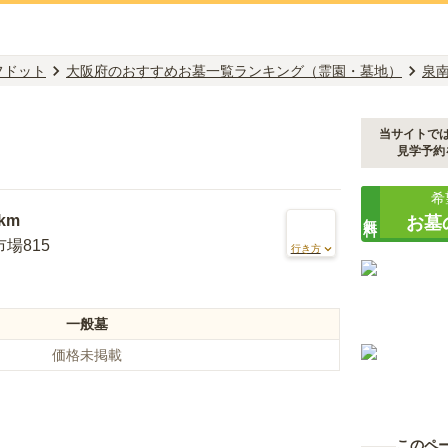
フドット
大阪府のおすすめお墓一覧ランキング（霊園・墓地）
泉
当サイトで
見学予約
希
無料
8km
お墓
場815
行き方
一般墓
価格未掲載
このペ