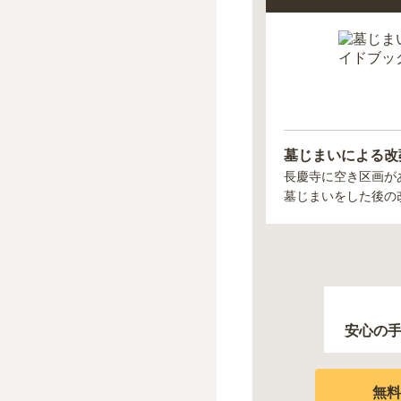
墓じまいによる改
長慶寺
に空き区画が
墓じまいをした後の
安心の
無料