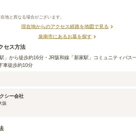
所在地と異なる場合がございます。
現在地からのアクセス経路を地図で見る
泉南市
にあるお墓を探す
クセス方法
川駅」から徒歩約16分・JR阪和線「新家駅」コミュニティバス
下車徒歩約10分
)
和泉砂川
駅（
1.8km
）
)
新家
駅（
1.8km
）
クシー会社
阪

法