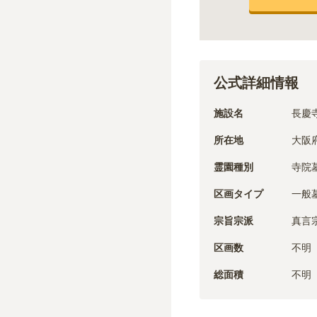
公式詳細情報
施設名
長慶
所在地
大阪
霊園種別
寺院
区画タイプ
一般
宗旨宗派
真言
区画数
不明
総面積
不明