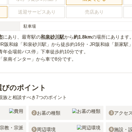
送迎サービスあり
売店あり
駐車場
市
にあり
、最寄駅の
和泉砂川
駅
から
約
1.8km
の場所にあり
ます
JR阪和線「和泉砂川駅」から徒歩約16分・JR阪和線「新家駅
青年会場前バス停」下車徒歩約10分
です。
「泉南インター」から車で8分
です。
選びのポイント
親族と相談すべき7つのポイント
お墓の種類
アクセ
2
3
周辺環境
施設・
5
6