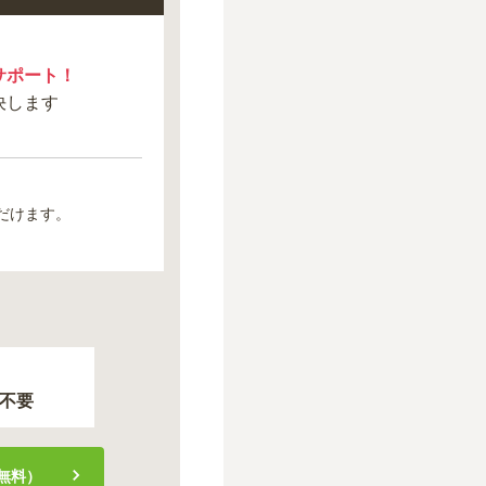
サポート！
決します
だけます。
不要
無料）