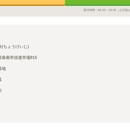
受付時間：
09:30～18:00
（土日祝
寺(ちょうけいじ)
府泉南市信達市場815
墓地
墓
宗