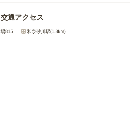
・交通アクセス
場815
和泉砂川
駅(
1.8km
)