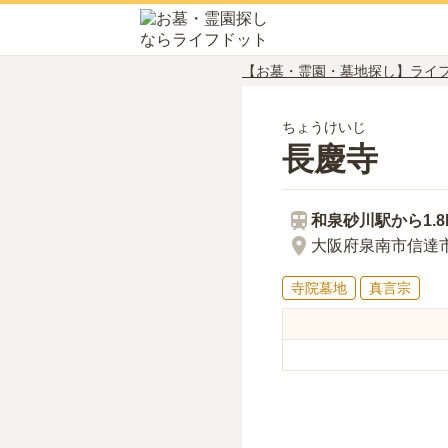
【お墓・霊園・墓地探し】ライ
ちょうけいじ
長慶寺
和泉砂川
駅から
1.
大阪府泉南市信達市
寺院墓地
真言宗