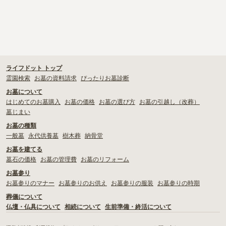
ライフドット トップ
霊園検索
お墓の資料請求
ぴったりお墓診断
お墓について
はじめてのお墓購入
お墓の価格
お墓の選び方
お墓の引越し（改葬）
墓じまい
お墓の種類
一般墓
永代供養墓
樹木葬
納骨堂
お墓を建てる
墓石の価格
お墓の管理費
お墓のリフォーム
お墓参り
お墓参りのマナー
お墓参りのお供え
お墓参りの服装
お墓参りの時期
葬儀について
仏壇・仏具について
相続について
生前準備・終活について