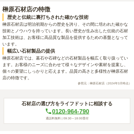
榊原石材店
の特徴
歴史と伝統に裏打ちされた確かな技術
榊原石材店は明治初期からの歴史を誇り、その間に培われた確かな
技術とノウハウを持っています。長い歴史が生み出した伝統の石材
加工技術は、お客様に高品質な製品を提供するための基盤となって
います。
幅広い石材製品の提供
榊原石材店では、墓石や石碑などの石材製品を幅広く取り扱ってい
ます。お客様のニーズに合わせて様々なデザインや素材を提案し、
個々の要望にしっかりと応えます。品質の高さと多様性が榊原石材
店の特徴です。
参照元：
榊原石材店
（2024年3月時点）
石材店の選び方をライフドットに相談する
0120-964-790
通話料無料 |
09:30～18:00
受付