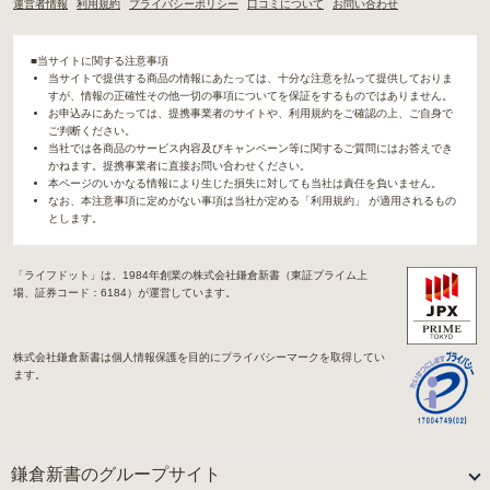
運営者情報
利用規約
プライバシーポリシー
口コミについて
お問い合わせ
■当サイトに関する注意事項
当サイトで提供する商品の情報にあたっては、十分な注意を払って提供しておりま
すが、情報の正確性その他一切の事項についてを保証をするものではありません。
お申込みにあたっては、提携事業者のサイトや、利用規約をご確認の上、ご自身で
ご判断ください。
当社では各商品のサービス内容及びキャンペーン等に関するご質問にはお答えでき
かねます。提携事業者に直接お問い合わせください。
本ページのいかなる情報により生じた損失に対しても当社は責任を負いません。
なお、本注意事項に定めがない事項は当社が定める「利用規約」 が適用されるもの
とします。
「ライフドット」は、1984年創業の株式会社鎌倉新書（東証プライム上
場、証券コード：6184）が運営しています。
株式会社鎌倉新書は個人情報保護を目的にプライバシーマークを取得してい
ます。
鎌倉新書のグループサイト