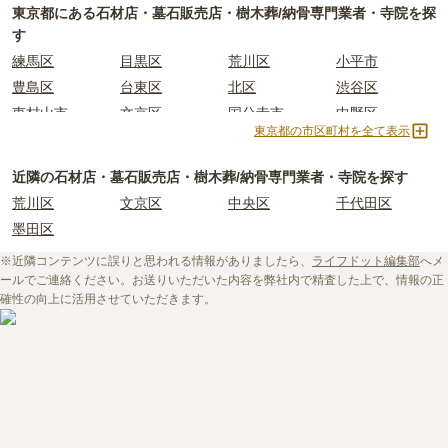
東京都
にある石材店・墓石販売店・樹木葬/納骨専門業者・寺院を探
す
練馬区
目黒区
荒川区
小平市
豊島区
台東区
北区
渋谷区
東村山市
文京区
国分寺市
中野区
東京都の市区町村を全て表示
世田谷区
港区
東大和市
西東京市
立川市
奥多摩町
瑞穂町
江東区
近隣の石材店・墓石販売店・樹木葬/納骨専門業者・寺院を探す
小金井市
日の出町
品川区
三鷹市
荒川区
文京区
中央区
千代田区
狛江市
町田市
府中市
江戸川区
墨田区
羽村市
昭島市
あきる野市
青梅市
※近隣コンテンツに誤りと思われる情報がありましたら、
ライフドット編集部
へメ
日野市
八王子市
大田区
中央区
ールでご連絡ください。お送りいただいた内容を弊社内で精査した上で、情報の正
多摩市
千代田区
調布市
足立区
確性の向上に活用させていただきます。
東久留米市
葛飾区
墨田区
杉並区
新宿区
稲城市
板橋区