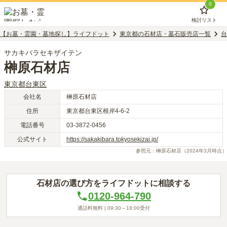
0
検討リスト
【お墓・霊園・墓地探し】ライフドット
東京都の石材店・墓石販売店一覧
台
サカキバラセキザイテン
榊原石材店
東京都
台東区
会社名
榊原石材店
住所
東京都台東区根岸4-6-2
電話番号
03-3872-0456
公式サイト
https://sakakibara.tokyosekizai.jp/
参照元：
榊原石材店
（2024年3月時点）
石材店の選び方をライフドットに相談する
0120-964-790
通話料無料 |
09:30～18:00
受付