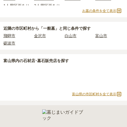
されています。
なお、お墓によっては以下の費用が別途かかる場合があります。
1人用区画あり
3人用区画あり
価格の目安は、1名あたり5万円〜30万円程度です。
・
開眼法要の費用
：お墓を新しく建てた際に行う儀式のための費
お墓の条件を全て表示
用。僧侶に渡すお布施がかかります。
南砺市
で安価なお墓を探したい場合は、
価格の安い順
で並び替えて
・
納骨式の費用
：お墓に遺骨を納める儀式のための費用。僧侶に渡
お墓を探すのがおすすめです。
すお布施、会食などの費用がかかります。
近隣の市区町村から
「一般墓」と
同じ条件で探す
・
年間管理費
：お墓の管理費。契約後、毎年発生するケースがあり
飛騨市
金沢市
白山市
富山市
ます。
砺波市
正確な費用は、区画や石材の選び方によって大きく変わるため、見
積もりを取るまで確定しません。
富山県
内の石材店･墓石販売店を探す
現地見学では、担当者に「提示金額以外にかかる費用はないか」を
必ず確認することをおすすめします。
現地への見学が難しい場合は、資料請求でも各霊園の詳しい料金案
内を取り寄せることができます。
富山県の市区町村を全て表示