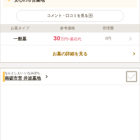
安心の市営墓地
コメント・口コミを見る
お墓タイプ
参考価格
管理費
ライフドット編集部のコメント
宗教不問で利用できる南砺市の市営墓地です。 南砺市にお住い
30
一般墓
0円
万円
+墓石代
の方だけではなく、本籍を置いている方で親族が市内にお住いの
方が眠れます。 区画はかなりゆったりしています。 6㎡・9㎡・
お墓の詳細を見る
12㎡と3つのプランから選択可能です。 また敷地内には屋根付き
コメントの続きを読む
の休憩所があるのでお弁当を持って行って食べることもできま
す。 水汲み場があり、手桶は自由に使えるので非常に便利で
口コミ評価
す。
なんとしえい いなみぼち
3.0
みんなの評価
口コミ
1
件
南砺市営 井波墓地
市営バスとかも走っていませんので自宅から車を走らせて行きま
40代
女性
す。霊園の駐車場に車を停めてから霊園の敷地内に入ります。
口コミの続きを読む