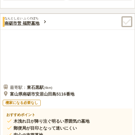
なんとしえい ふくのぼち
南砺市営 福野墓地
最寄駅：
東石黒
駅
(
4km
)
富山県南砺市安居山田島5116番地
檀家になる必要なし
おすすめポイント
木洩れ日が降り注ぐ明るい雰囲気の墓地
郵便局が目印となって迷いにくい