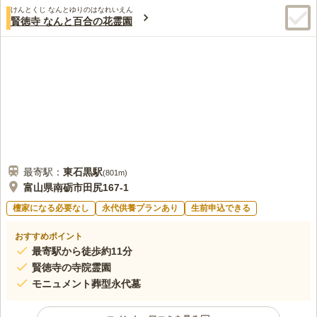
けんとくじ なんとゆりのはなれいえん
賢徳寺 なんと百合の花霊園
最寄駅：
東石黒
駅
(
801m
)
富山県南砺市田尻167-1
檀家になる必要なし
永代供養プランあり
生前申込できる
おすすめポイント
最寄駅から徒歩約11分
賢徳寺の寺院霊園
モニュメント葬型永代墓