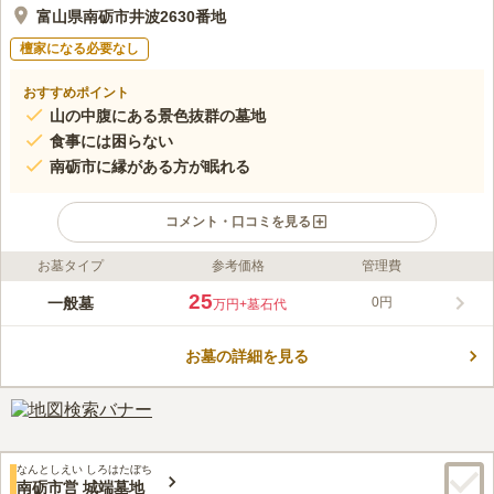
富山県南砺市井波2630番地
檀家になる必要なし
おすすめポイント
山の中腹にある景色抜群の墓地
食事には困らない
南砺市に縁がある方が眠れる
コメント・口コミを見る
お墓タイプ
参考価格
管理費
ライフドット編集部のコメント
宗教不問で利用できる南砺市の市営墓地です。 南砺市外の方で
25
一般墓
0円
万円
+墓石代
も、南砺市内に住所がある方を代理人に選定すれば利用できま
す。 一般墓の区画は5㎡でゆとりある広さです。 家族代々のお墓
お墓の詳細を見る
を建立したい方にもおすすめです。 周囲には複数の公園やお寺
コメントの続きを読む
などがあるので、お墓参りの後にレジャーやお出かけを楽しむこ
とができます。
口コミ評価
この霊園はまだ誰からも評価されていません。
なんとしえい しろはたぼち
南砺市営 城端墓地