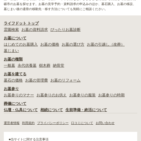
砺市のお墓を探せます。お墓の見学予約・資料請求の申込みのほか、墓石購入、お墓の移設、
墓じまい後の遺骨の移動先・移す方法についても気軽にご相談ください。
ライフドット トップ
霊園検索
お墓の資料請求
ぴったりお墓診断
お墓について
はじめてのお墓購入
お墓の価格
お墓の選び方
お墓の引越し（改葬）
墓じまい
お墓の種類
一般墓
永代供養墓
樹木葬
納骨堂
お墓を建てる
墓石の価格
お墓の管理費
お墓のリフォーム
お墓参り
お墓参りのマナー
お墓参りのお供え
お墓参りの服装
お墓参りの時期
葬儀について
仏壇・仏具について
相続について
生前準備・終活について
運営者情報
利用規約
プライバシーポリシー
口コミについて
お問い合わせ
■当サイトに関する注意事項