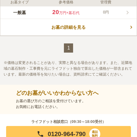
お墓タイプ
参考価格
管理費
ライフドット編集部のコメント
宗教不問で利用できる南砺市の市営墓地です。 「南砺市に住所
20
一般墓
0円
万円
+墓石代
がある」「墳墓の祭祀を主宰する」方にが眠れます。 ただし、
南砺市外の方でも、南砺市内に住所がある方を代理人を選定すれ
お墓の詳細を見る
ば問題ありません。 敷地内には屋根付きの水汲み場を完備して
コメントの続きを読む
おり、バケツやホースも自由に使えます。 お墓のお掃除の際に
とても便利です。
口コミ評価
この霊園はまだ誰からも評価されていません。
1
価格は変更されることがあり、実際と異なる場合があります。また、近隣地
域の墓石制作・工事費を元にライフドット独自で算出した価格が一部含まれて
います。最新の価格等を知りたい場合は、資料請求にてご確認ください。
どのお墓がいいかわからない方へ
お墓の選び方のご相談を受付けています。
お気軽にお電話ください。
ライフドット相談窓口（
09:30～18:00
受付）
通話
0120-964-790
無料