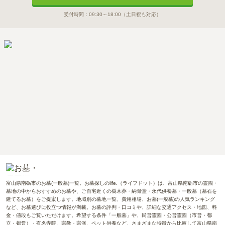
受付時間：
09:30～18:00
（土日祝も対応）
富山県南砺市のお墓(一般墓)一覧。お墓探しのlife.（ライフドット）は、富山県南砺市の霊園・
墓地の中からおすすめのお墓や、ご自宅近くの樹木葬・納骨堂・永代供養墓・一般墓（墓石を
建てるお墓）をご提案します。地域別の墓地一覧、費用相場、お墓(一般墓)の人気ランキング
など、お墓選びに役立つ情報が満載。お墓の評判・口コミや、詳細な交通アクセス・地図、料
金・値段もご覧いただけます。希望する条件「一般墓」や、民営霊園・公営霊園（市営・都
立・都営）・有名寺院、宗教・宗派、ペット供養など、さまざまな特徴から比較して富山県南