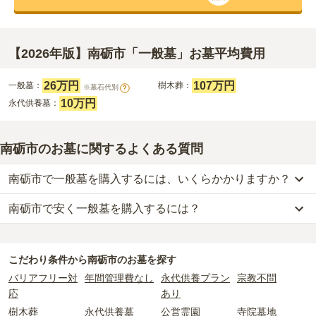
【2026年版】南砺市「一般墓」お墓平均費用
26万円
107万円
一般墓：
樹木葬：
※墓石代別
?
10万円
永代供養墓：
南砺市のお墓に関するよくある質問
南砺市で一般墓を購入するには、いくらかかりますか？
南砺市で安く一般墓を購入するには？
南砺市
での購入費用の目安は、
一般墓が約176万円
です。
一般墓を建てる場合は、「永代使用料（土地代）」と「墓石代」の
南砺市
で一番安価な
一般墓
は、
賢徳寺 なんと百合の花霊園
の
一般墓
2つが主な費用となります。
で、
17万円
(墓石代別)
からお求めいただけます。
南砺市
の一般墓の永代使用料の平均は
26万円
で、墓石代は
富山県の
こだわり条件から
南砺市
のお墓を探す
一般的に最も費用を抑えられるのは、他の方のご遺骨と一緒に埋葬
平均
150.2万円
です。いずれも区画の広さや墓石の大きさ・素材に
バリアフリー対
年間管理費なし
永代供養プラン
宗教不問
する
「合祀墓（ごうしぼ）」
と呼ばれるタイプです。個別のお墓に
よって変わります。
応
あり
比べて省スペースで管理の手間がかからないため、費用が安く設定
樹木葬
永代供養墓
公営霊園
寺院墓地