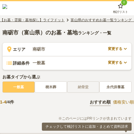
0
検討リスト
【お墓・霊園・墓地探し】ライフドット
富山県のおすすめお墓一覧ランキング
南砺市（富山県）のお墓・墓地
ランキング・一覧
変更する
南砺市
エリア
変更する
一般墓
詳細条件
お墓タイプから選ぶ
一般墓
樹木葬
納骨堂
永代供養墓
1
-
4
/
4
件
おすすめ順
価格安い順
※このページにはPRリンクが含まれています
チェックして検討リストに追加・まとめて資料請求