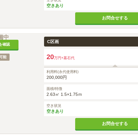
空き状況
空きあり
お問合せする
備中
C区画
を確認
20
可能
万円
+墓石代
利用料(永代使用料)
200,000円
面積/特徴
2.63㎡ 1.5×1.75ｍ
空き状況
空きあり
お問合せする