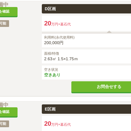
備中
D区画
を確認
20
可能
万円
+墓石代
利用料(永代使用料)
200,000円
面積/特徴
2.63㎡ 1.5×1.75ｍ
空き状況
空きあり
お問合せする
備中
E区画
を確認
20
可能
万円
+墓石代