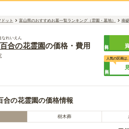
フドット
富山県のおすすめお墓一覧ランキング（霊園・墓地）
南
はなれいえん
と百合の花霊園
の価格・費用
無料
駅
人気の区画は
無料
百合の花霊園の価格情報
樹木葬