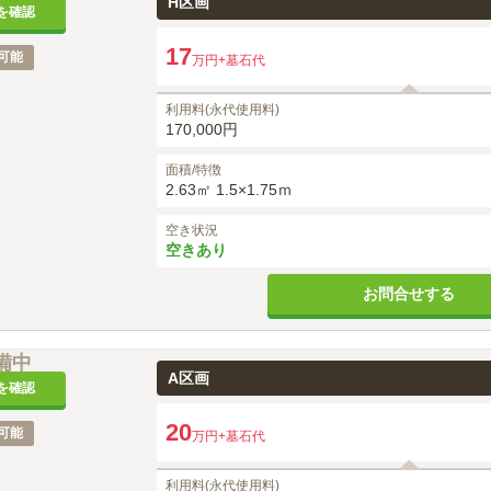
H区画
を確認
17
可能
万円
+墓石代
利用料(永代使用料)
170,000円
面積/特徴
2.63㎡ 1.5×1.75ｍ
空き状況
空きあり
お問合せする
備中
A区画
を確認
20
可能
万円
+墓石代
利用料(永代使用料)