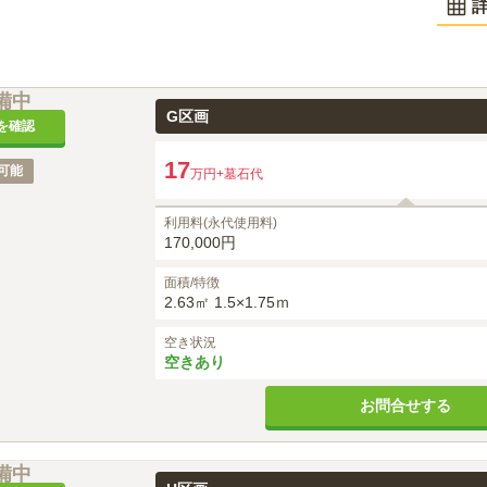
備中
G区画
を確認
17
可能
万円
+墓石代
利用料(永代使用料)
170,000円
面積/特徴
2.63㎡ 1.5×1.75ｍ
空き状況
空きあり
お問合せする
備中