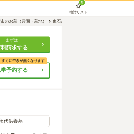
0
検討リスト
砺市のお墓（霊園・墓地）
東石黒駅のお墓（霊園・墓地）
賢徳寺 
まずは
資料請求する
、すぐに空きが無くなります
見学予約する
永代供養墓