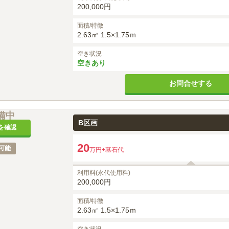
200,000円
面積/特徴
2.63㎡ 1.5×1.75ｍ
空き状況
空きあり
お問合せする
備中
B区画
を確認
20
可能
万円
+墓石代
利用料(永代使用料)
200,000円
面積/特徴
2.63㎡ 1.5×1.75ｍ