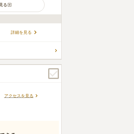
見る
ができる、素晴らしい眺望の
詳細を見る
建ち並んでおり、暖かい陽射し
はゆとりのある大きさで、隣の
そのため、お盆やお彼岸のお墓
コメントの続きを読む
隣の方を気にすることなくお
ん。
アクセスを見る