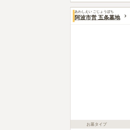
あわしえい ごじょうぼち
阿波市営 五条墓地
お墓タイプ