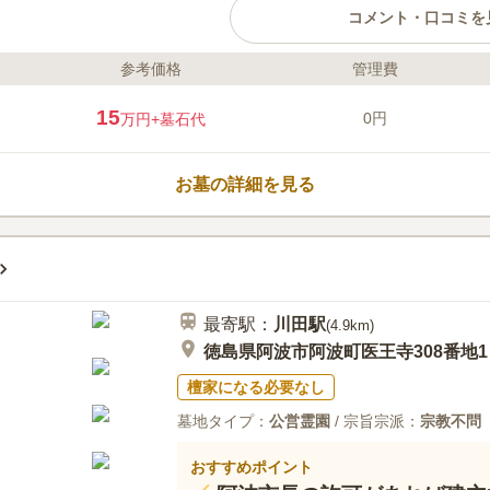
コメント・口コミを
参考価格
管理費
ライフドット編集部のコメント
阿波市内と周囲の山々を望むこと
15
0円
万円
+墓石代
墓地です。 段々畑の様にお墓が
を感じることができます。 区画
区画との間に隙間があります。 
お墓の詳細を見る
参りに人が多く訪れる時期でも、
参りできます。
口コミ評価
この霊園はまだ誰からも評価されていませ
最寄駅：
川田
駅
(
4.9km
)
徳島県阿波市阿波町医王寺308番地1
檀家になる必要なし
墓地タイプ：
公営霊園
/ 宗旨宗派：
宗教不問
おすすめポイント