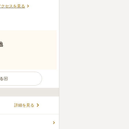
アクセスを見る
地
る
墓地です。 周囲には飲食店が
詳細を見る
とができます。 酒屋さんもあ
などの供物を購入したい方も
阿波病院前バス停」から徒歩約
コメントの続きを読む
てお参りするのが便利です。