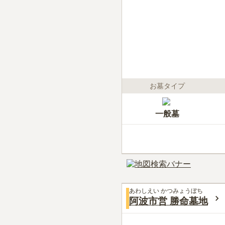
お墓タイプ
一般墓
あわしえい かつみょうぼち
阿波市営 勝命墓地