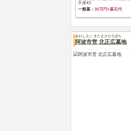
久保43
一般墓
30万円+墓石代
あわしえい きたまさひろぼち
阿波市営 北正広墓地