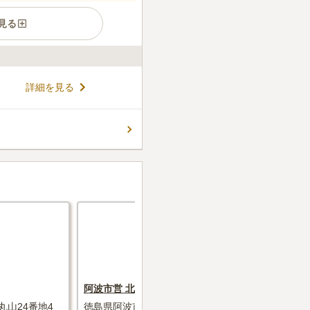
見る
やかな場所にある市営墓地で
詳細を見る
れ歓声が風に乗って運ばれてき
方や野球が好きな方におすすめ
ー」から車で約25分の場所に
コメントの続きを読む
います。 駐車場もあるので車
ん。
阿波市営 北正広墓地
阿波市営 
山24番地4
徳島県阿波市阿波町北正広228番地
徳島県阿波