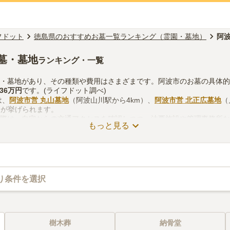
フドット
徳島県のおすすめお墓一覧ランキング（霊園・墓地）
阿
墓・墓地
ランキング・一覧
園・墓地があり、その種類や費用はさまざまです。阿波市のお墓の具体
136万円
です。(ライフドット調べ)
は、
阿波市営 丸山墓地
（阿波山川駅から4km）、
阿波市営 北正広墓地
（
m）が挙げられます。
る際は、自宅からの交通アクセスを確認しつつ、法要施設や管理事務所
もっと見る
考慮して選ぶとよいでしょう。資料請求や見学予約が無料でできますの
り条件を選択
樹木葬
納骨堂