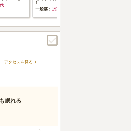
1
1
石代
一般墓
15万円+墓石代
一般墓
価
アクセスを見る
も眠れる