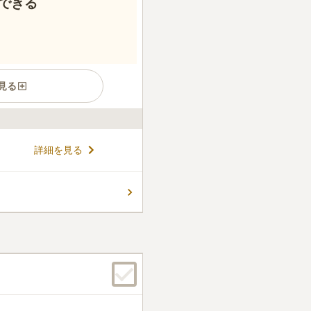
できる
見る
営墓地です。 芸術家として広
詳細を見る
に、国内外から多くの方が足
りで、うららかな陽射しとそよ
時間が流れる中で、ゆっくりと
コメントの続きを読む
所です。 墓域内には段差が少
お参りすることもできます。
ん。