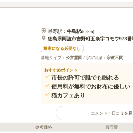
口コミ評価
この霊園はまだ誰からも評価されていません。
最寄駅：
牛島
駅
(
5.3km
)
徳島県阿波市吉野町五条字コモウ973番
檀家になる必要なし
墓地タイプ：
公営霊園
/ 宗旨宗派：
宗教不問
おすすめポイント
市長の許可で誰でも眠れる
使用料が無料でお財布に優しい
猫カフェあり
コメント・口コミを見
参考価格
管理費
ライフドット編集部のコメント