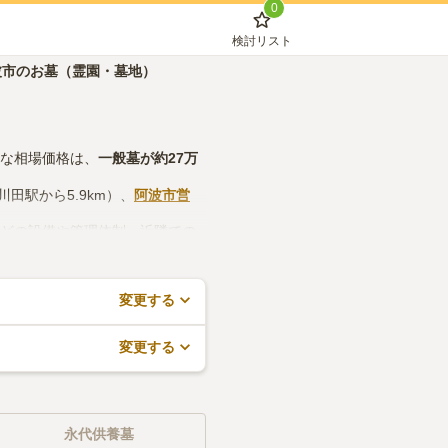
0
検討リスト
波市のお墓（霊園・墓地）
的な相場価格は、
一般墓
が約
27万
川田駅から5.9km）、
阿波市営
などの設備や管理体制、近隣での
で、活用してみてください。
変更する
変更する
永代供養墓