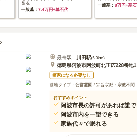
番地
一般墓
8万円+墓
一般墓
7.4万円+墓石代
最寄駅：
川田
駅
(
5.9km
)
徳島県阿波市阿波町北正広228番地1
檀家になる必要なし
墓地タイプ：
公営霊園
/ 宗旨宗派：
宗教不問
おすすめポイント
阿波市長の許可があれば誰で
阿波市内を一望できる
家族代々で眠れる