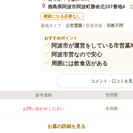
徳島県阿波市阿波町勝命北107番地4
檀家になる必要なし
墓地タイプ：
公営霊園
/ 宗旨宗派：
宗教不問
おすすめポイント
阿波市が運営をしている市営墓
阿波市営なので安心
周囲には飲食店がある
コメント・口コミを見
参考価格
管理費
ライフドット編集部のコメント
阿波市が管理・運営を行っている市営
未掲載
お問い合わせください
あり、お参りの前後に小腹を満たすこ
るので、日本酒やビールそして飲み物
安心です。 （有）市場交通バスの「
お墓の詳細を見る
13分の場所にあるので、バスを使っ