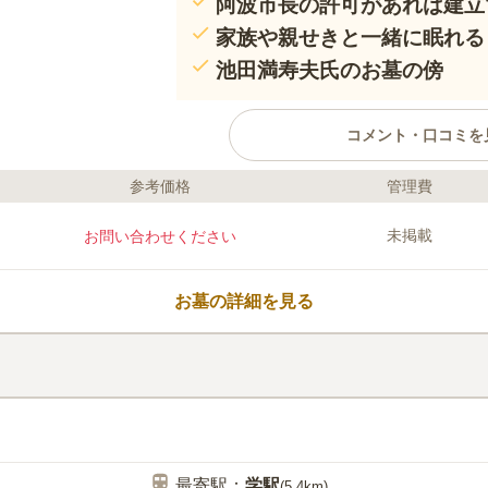
阿波市長の許可があれば建立
家族や親せきと一緒に眠れる
池田満寿夫氏のお墓の傍
コメント・口コミを
参考価格
管理費
ライフドット編集部のコメント
池田満寿夫氏のお墓の傍にある市
未掲載
お問い合わせください
く知られる氏に手を合わせるため
を運ぶエリアです。 開放的な作
ぐ風を感じられます。 穏やかな
お墓の詳細を見る
故人とから語らうことができる場
ないので、小さいお子様と一緒に
口コミ評価
この霊園はまだ誰からも評価されていませ
最寄駅：
学
駅
(
5.4km
)