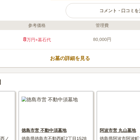
コメント・口コミを
参考価格
管理費
ライフドット編集部のコメント
阿波市民球場に隣接している、賑
8
80,000円
万円
+墓石代
す。 シーズンには多くの人が訪
ます。 賑やかな場所で眠りたい
です。 徳島自動車道「土成インタ
お墓の詳細を見る
あり、近くには幹線道路が通って
でお参りが便利です。
口コミ評価
この霊園はまだ誰からも評価されていませ
園
徳島市営 不動中須墓地
阿波市営 丸山墓地
字西ノ
徳島県徳島市不動西町2丁目1528
徳島県阿波市阿波町丸