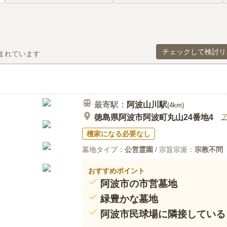
チェックして検討リ
まれています
最寄駅：
阿波山川
駅
(
4km
)
徳島県阿波市阿波町丸山24番地4
檀家になる必要なし
墓地タイプ：
公営霊園
/ 宗旨宗派：
宗教不問
おすすめポイント
阿波市の市営墓地
緑豊かな墓地
阿波市民球場に隣接している