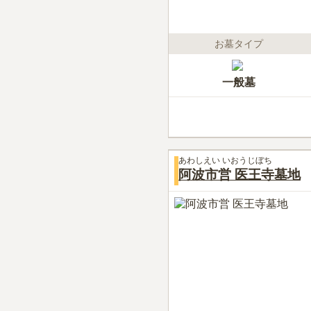
お墓タイプ
一般墓
あわしえい いおうじぼち
阿波市営 医王寺墓地