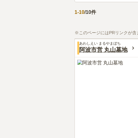
1
-
10
/
10
件
※このページにはPRリンクが含
あわしえい まるやまぼち
阿波市営 丸山墓地