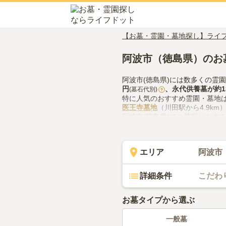
【お墓・霊園・墓地探し】ライ
阿波市（徳島県）のお
阿波市(徳島県)には数多くの霊
円
、
永代供養墓
が約
(墓石代別)
?
特に人気のおすすめ霊園・墓地
医王寺墓地
（川田駅から4.9k
阿波市(徳島県)でお墓探しをす
供花やお線香の入手方法などを
エリア
阿波市
詳細条件
こだわ
お墓タイプから選ぶ
一般墓