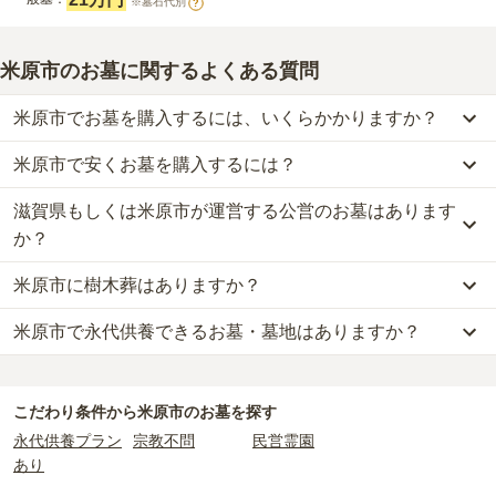
※墓石代別
?
米原市のお墓に関するよくある質問
米原市でお墓を購入するには、いくらかかりますか？
米原市で安くお墓を購入するには？
米原市
での購入費用の目安は、
一般墓が約167万円
です。
一般墓を建てる場合は、「永代使用料（土地代）」と「墓石代」の
滋賀県もしくは米原市が運営する公営のお墓はあります
米原市
で一番安価な
お墓
は、
善行寺墓地
の
一般墓
で、
15万円
(墓石
2つが主な費用となります。
代別)
からお求めいただけます。
か？
米原市
の一般墓の永代使用料の平均は
21万円
で、墓石代は
滋賀県の
一般的に最も費用を抑えられるのは、他の方のご遺骨と一緒に埋葬
平均
145.7万円
です。いずれも区画の広さや墓石の大きさ・素材に
米原市に樹木葬はありますか？
する
「合祀墓（ごうしぼ）」
と呼ばれるタイプです。個別のお墓に
米原市
には、公営の霊園の掲載がありません。
よって変わります。
比べて省スペースで管理の手間がかからないため、費用が安く設定
一方で、
滋賀県
内には、県または市区町村が運営する公営の霊園が
米原市で永代供養できるお墓・墓地はありますか？
米原市
には、樹木葬の掲載がありません。
されています。
23
件あります。
なお、お墓によっては以下の費用が別途かかる場合があります。
自然葬をお考えの場合は、海洋散骨もご検討ください。
価格の目安は、1名あたり5万円〜30万円程度です。
・
開眼法要の費用
：お墓を新しく建てた際に行う儀式のための費
米原市
には、永代供養の掲載がありません。
公営霊園は民営の霊園と異なり、契約にあたって応募資格が設けら
用。僧侶に渡すお布施がかかります。
永代供養をお考えの場合は、海洋散骨もご検討ください。
米原市
で安価なお墓を探したい場合は、
価格の安い順
で並び替えて
れているケースがほとんどです。
・
納骨式の費用
：お墓に遺骨を納める儀式のための費用。僧侶に渡
こだわり条件から
米原市
のお墓を探す
お墓を探すのがおすすめです。
主な条件として、遺骨がすでにある、該当の市区町村に一定年数以
すお布施、会食などの費用がかかります。
永代供養プラン
宗教不問
民営霊園
上住んでいるなどが挙げられます。
・
年間管理費
：お墓の管理費。契約後、毎年発生するケースがあり
あり
条件を満たさない場合は、申し込み自体ができないことも多いた
ます。