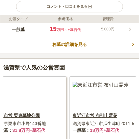
コメント・口コミを見る
お墓タイプ
参考価格
管理費
ライフドット編集部のコメント
真宗大谷派の善行寺のお墓です。 通路幅が1.2mあるゆとりある
15
一般墓
5,000円
万円～
+墓石代
広さなので、ゆったりとお参りすることができます。 0.81㎡の
都市型区画と1.44㎡の広い区画から選べるのも嬉しいポイントで
お墓の詳細を見る
す。 駐車場を完備しており、陸自動車道「米原インター」から
コメントの続きを読む
車で約24分の場所にあるので、車でお参りに行くのも便利な好立
地です。
口コミ評価
この霊園はまだ誰からも評価されていません。
滋賀県で人気の公営霊園
東市営 栗東墓地公園
東近江市営 布引山霊苑
賀県栗東市小野143番地
滋賀県東近江市瓜生津町2011-5
般墓
31.8万円+墓石代
一般墓
18万円+墓石代