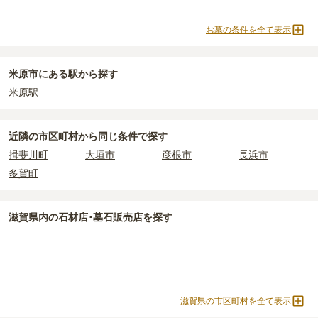
め、事前の確認が重要です。
契約条件の詳細は、各霊園のページをご確認いただくか、資料請求
正確な費用は、区画や石材の選び方によって大きく変わるため、見
お墓の条件を全て表示
よりお問い合わせください。
積もりを取るまで確定しません。
現地見学では、担当者に「提示金額以外にかかる費用はないか」を
必ず確認することをおすすめします。
米原市にある駅から探す
現地への見学が難しい場合は、資料請求でも各霊園の詳しい料金案
米原駅
内を取り寄せることができます。
近隣の市区町村から
同じ条件で探す
揖斐川町
大垣市
彦根市
長浜市
多賀町
滋賀県
内の石材店･墓石販売店を探す
滋賀県の市区町村を全て表示