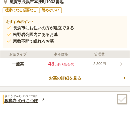
滋賀県長浜市本庄町1033番地
檀家になる必要なし
眺めがいい
おすすめポイント
長浜市にお住いの方が建立できる
松野岩公園内にあるお墓
宗教不問で眠れるお墓
お墓タイプ
参考価格
管理費
43
一般墓
3,300円
万円
+墓石代
お墓の詳細を見る
きょうぜんじ のうこつぼ
教禅寺 のうこつぼ