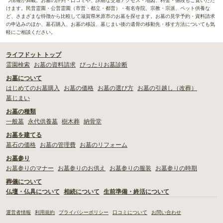
つ情報が満載。お墓の評判・口コミや、詳細な交通アクセス・地図、料金・値段もご覧いただ
けます。民営霊園・公営霊園（市営・都立・都営）・有名寺院、宗教・宗派、ペット供養な
ど、さまざまな特徴から比較して滋賀県米原市のお墓を探せます。お墓の見学予約・資料請求
の申込みのほか、墓石購入、お墓の移設、墓じまい後の遺骨の移動先・移す方法についても気
軽にご相談ください。
ライフドット トップ
霊園検索
お墓の資料請求
ぴったりお墓診断
お墓について
はじめてのお墓購入
お墓の価格
お墓の選び方
お墓の引越し（改葬）
墓じまい
お墓の種類
一般墓
永代供養墓
樹木葬
納骨堂
お墓を建てる
墓石の価格
お墓の管理費
お墓のリフォーム
お墓参り
お墓参りのマナー
お墓参りのお供え
お墓参りの服装
お墓参りの時期
葬儀について
仏壇・仏具について
相続について
生前準備・終活について
運営者情報
利用規約
プライバシーポリシー
口コミについて
お問い合わせ