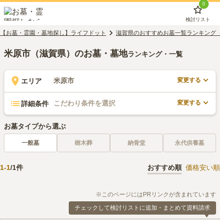
0
検討リスト
【お墓・霊園・墓地探し】ライフドット
滋賀県のおすすめお墓一覧ランキング
米原市（滋賀県）のお墓・墓地
ランキング・一覧
変更する
米原市
エリア
変更する
こだわり条件を選択
詳細条件
お墓タイプから選ぶ
一般墓
樹木葬
納骨堂
永代供養墓
1
-
1
/
1
件
おすすめ順
価格安い順
※このページにはPRリンクが含まれています
チェックして検討リストに追加・まとめて資料請求