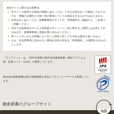
■当サイトに関する注意事項
当サイトで提供する商品の情報にあたっては、十分な注意を払って提供しておりま
すが、情報の正確性その他一切の事項についてを保証をするものではありません。
お申込みにあたっては、提携事業者のサイトや、利用規約をご確認の上、ご自身で
ご判断ください。
当社では各商品のサービス内容及びキャンペーン等に関するご質問にはお答えでき
かねます。提携事業者に直接お問い合わせください。
本ページのいかなる情報により生じた損失に対しても当社は責任を負いません。
なお、本注意事項に定めがない事項は当社が定める「利用規約」 が適用されるもの
とします。
「ライフドット」は、1984年創業の株式会社鎌倉新書（東証プライム上
場、証券コード：6184）が運営しています。
株式会社鎌倉新書は個人情報保護を目的にプライバシーマークを取得してい
ます。
鎌倉新書のグループサイト
地図
「Life.（ライフドット）」関連サイト