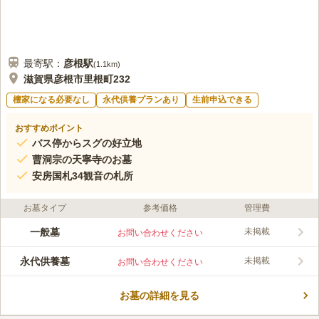
最寄駅：
彦根
駅
(
1.1km
)
滋賀県彦根市里根町232
檀家になる必要なし
永代供養プランあり
生前申込できる
おすすめポイント
バス停からスグの好立地
曹洞宗の天寧寺のお墓
安房国札34観音の札所
お墓タイプ
参考価格
管理費
一般墓
未掲載
お問い合わせください
永代供養墓
未掲載
お問い合わせください
お墓の詳細を見る