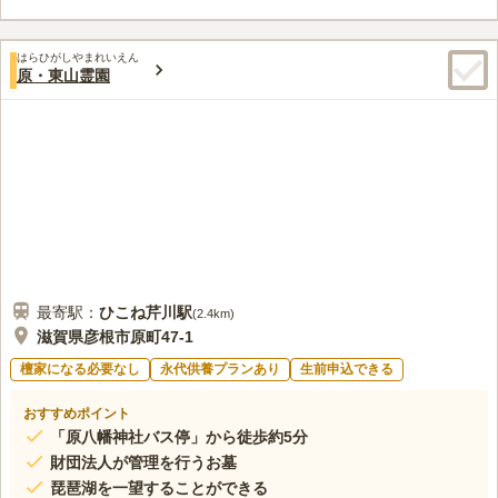
はらひがしやまれいえん
原・東山霊園
最寄駅：
ひこね芹川
駅
(
2.4km
)
滋賀県彦根市原町47-1
檀家になる必要なし
永代供養プランあり
生前申込できる
おすすめポイント
「原八幡神社バス停」から徒歩約5分
財団法人が管理を行うお墓
琵琶湖を一望することができる