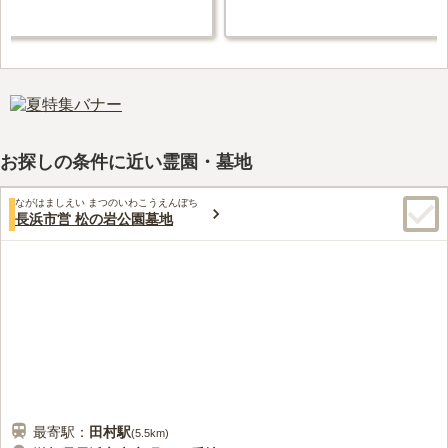
お探しの条件に近い霊園・墓地
ながはましえい まつのいわこうえんぼち
長浜市営 松の岩公園墓地
最寄駅：
田村
駅
(
5.5km
)