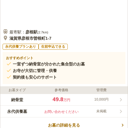
最寄駅：
彦根
駅
(
2.7km
)
滋賀県彦根市曽根町1-7
永代供養プランあり
生前申込できる
おすすめポイント
一室ずつ納骨室が分かれた集合型のお墓
お寺が大切に管理・供養
契約後も安心のサポート
お墓タイプ
参考価格
管理費
49.8
納骨堂
10,000円
万円
永代供養墓
未掲載
お問い合わせください
お墓の詳細を見る