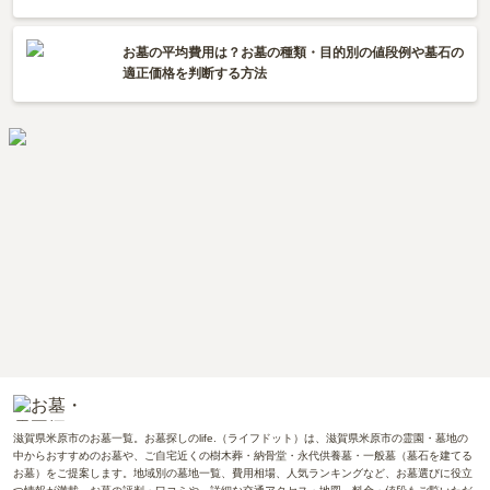
お墓の平均費用は？お墓の種類・目的別の値段例や墓石の
適正価格を判断する方法
滋賀県米原市のお墓一覧。お墓探しのlife.（ライフドット）は、滋賀県米原市の霊園・墓地の
中からおすすめのお墓や、ご自宅近くの樹木葬・納骨堂・永代供養墓・一般墓（墓石を建てる
お墓）をご提案します。地域別の墓地一覧、費用相場、人気ランキングなど、お墓選びに役立