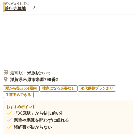
ぜんぎょうじぼち
善行寺墓地
最寄駅：
米原
駅
(
353m
)
滋賀県米原市米原799番2
駅から徒歩5分圏内
檀家になる必要なし
永代供養プランあり
生前申込できる
おすすめポイント
「米原駅」から徒歩約6分
宗旨や宗派を問わずに眠れる
諸経費が掛からない