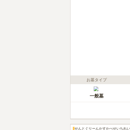
お墓タイプ
一般墓
せんとぐりーんかすかべせいちれ