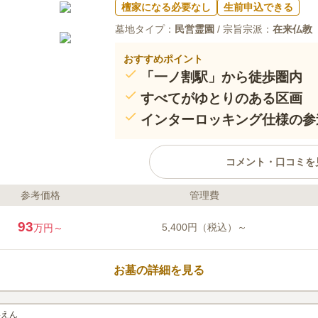
檀家になる必要なし
生前申込できる
墓地タイプ：
民営霊園
/ 宗旨宗派：
在来仏教
おすすめポイント
「一ノ割駅」から徒歩圏内
すべてがゆとりのある区画
インターロッキング仕様の参
コメント・口コミを
参考価格
管理費
ライフドット編集部のコメント
駅から徒歩ですぐに距離にあり交
93
5,400円（税込）～
万円～
りすることができ、全区画ゆとり
こだわっている霊園です。 閑静な住宅地の中にある霊園です。
日当たりのよい場所にあるため、
お墓の詳細を見る
す。 区画は一般墓地だけではな
があります。複数の墓地から選べ
口コミ評価
園内はバリアフリー設計になって
4.0
みんなの評価
口コミ
1
いえん