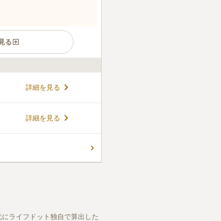
見る
立地にあります。昔ながらの落
詳細を見る
音』として後利益があるとさ
す。また日本初のお参りがで
れています。
コメントの続きを読む
詳細を見る
ん。
元にライフドット独自で算出した