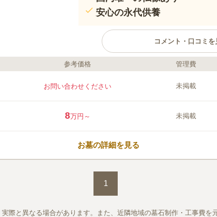
安心の永代供養
コメント・口コミを
参考価格
管理費
ライフドット編集部のコメント
『春日部駅』から 徒歩約20分の
未掲載
お問い合わせください
ち着いた寺院です。『いぼとり観
れ、多くの参拝者で賑わっていま
きる自然散骨施設としても注目さ
8
未掲載
万円～
口コミ評価
この霊園はまだ誰からも評価されていませ
お墓の詳細を見る
1
、実際と異なる場合があります。また、近隣地域の墓石制作・工事費を