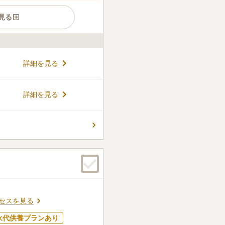
見る
と鮮やかな芝桜がまるで霊園
詳細を見る
が平坦な設計のため、見晴ら
気のある公園墓地です。 田
る霊園です。園内は花の多さ
コメントの続きを読む
詳細を見る
管理棟前で咲き乱れる芝桜
す。 宗旨・宗派は不問で
ことなく、お墓を申し込むこ
件
れています。車でお参りに来る
花、お供え物を準備するのは
め便利です。
で事前に購入してから訪れ
口コミの続きを読む
セスを見る
永代供養プランあり