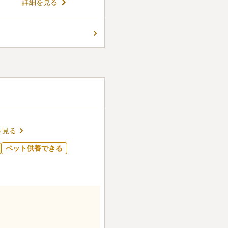
詳細を見る
刻などが特徴的で、季節にな
広がる洗礼された新しい形の
ないため、車いすやベビーカ
コメントの続きを読む
豊かな自然に囲
地にありながら、天気の良い
す。 お墓は一般墓所だけでは
件
ができます。お墓の管理に不
墓参りの時には便利です。食
が気になる方にも安心です。
0名程度で食事ができます。
購入できます。手ぶらでお参
口コミの続きを読む
を見る
ペット供養できる