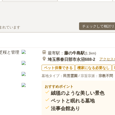
チェックして検討リ
まれています
最寄駅：
藤の牛島
駅
(
1.1km
)
アクセス
埼玉県春日部市永沼688-2
ペット供養できる
檀家になる必要なし
墓地タイプ：
民営霊園
/ 宗旨宗派：
宗教不問
おすすめポイント
絨毯のような美しい景色
ペットと眠れる墓地
法事会館あり