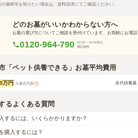
新の価格等を知りたい場合は、資料請求にてご確認ください。
どのお墓がいいかわからない方へ
お墓の選び方についてご相談を受付けています。お気軽にお電話
0120-964-790
09:30～18:00
受付
通話無料
日部市「ペット供養できる」お墓平均費用
40万円
永代供養墓
※墓石代別
?
するよくある質問
入するには、いくらかかりますか？
を購入するには？
の目安は、
一般墓が約208万円、樹木葬が約54万円、納骨堂が