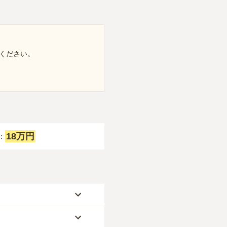
ください。
18万円
：
約28万円、永代供養墓