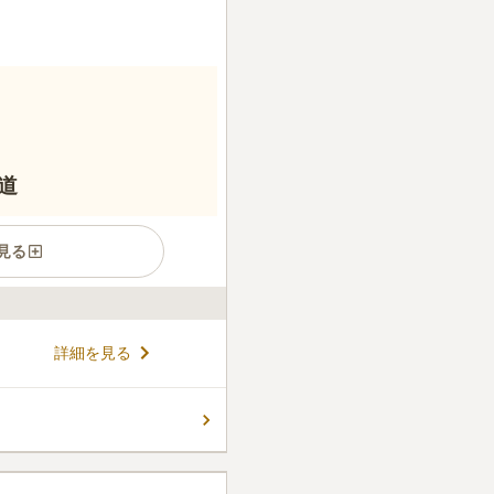
道
見る
通アクセスが良く気軽にお参
詳細を見る
墓所でお参りしやすい設計に
園内全体が明るい雰囲気で
コメントの続きを読む
く芝生墓地やガーデニング墓地
る点は魅力となっています。
います。ご高齢の方や車椅子
件