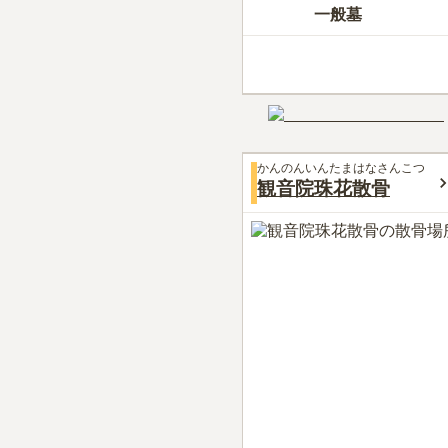
一般墓
かんのんいんたまはなさんこつ
観音院珠花散骨