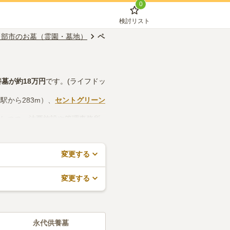
0
検討リスト
日部市のお墓（霊園・墓地）
ペット供養できる
養墓
が約
18万円
です。(ライフドッ
駅から283m）、
セントグリーン
認しつつ、法要施設や管理事務所
求や見学予約が無料でできますの
変更する
変更する
永代供養墓