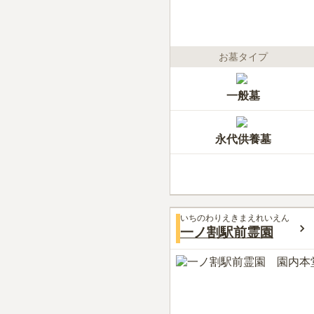
お墓タイプ
一般墓
永代供養墓
いちのわりえきまえれいえん
一ノ割駅前霊園