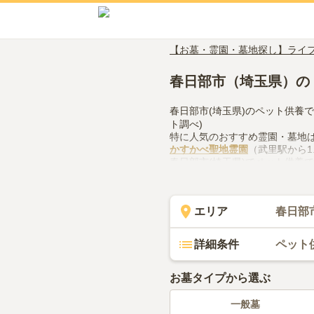
【お墓・霊園・墓地探し】ライ
春日部市（埼玉県）の
春日部市(埼玉県)のペット供養
ト調べ)
特に人気のおすすめ霊園・墓地
かすかべ聖地霊園
（武里駅から1
春日部市(埼玉県)でペット供養
などの設備や管理体制、近隣で
で、活用してみてください。
エリア
春日部
詳細条件
ペット
お墓タイプから選ぶ
一般墓