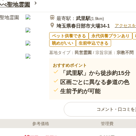
の方でも段差を気にせず安心して
かべ聖地霊園
川沿いの霊園でしずかでのどかで
30代
男性
けられるし、田園風景の中に溶け込んだ落
最寄駅：
武里
駅
(
1.9km
)
アクセスを
埼玉県春日部市大場34-1
ペット供養できる
永代供養プランあり
眺めがいい
生前申込できる
墓地タイプ：
民営霊園
/ 宗旨宗派：
宗教不問
おすすめポイント
「武里駅」から徒歩約15分
区画ごとに異なる参道の色
生前予約が可能
コメント・口コミを
参考価格
管理費
ライフドット編集部のコメント
セントグリーンかすかべ聖地霊園