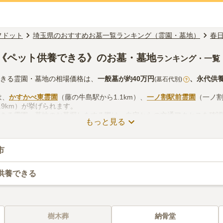
フドット
埼玉県のおすすめお墓一覧ランキング（霊園・墓地）
春
《ペット供養できる》のお墓・墓地
ランキング・一覧
できる霊園・墓地の相場価格は、
一般墓
が約
40万円
、
永代供
(墓石代別)
?
は、
かすかべ東霊園
（藤の牛島駅から1.1km）、
一ノ割駅前霊園
（一ノ割
.9km）が挙げられます。
できる霊園・墓地のお墓探しをする際は、自宅からの交通アクセスを確
もっと見る
の供花やお線香の入手方法などを考慮して選ぶとよいでしょう。資料請
市
供養できる
樹木葬
納骨堂