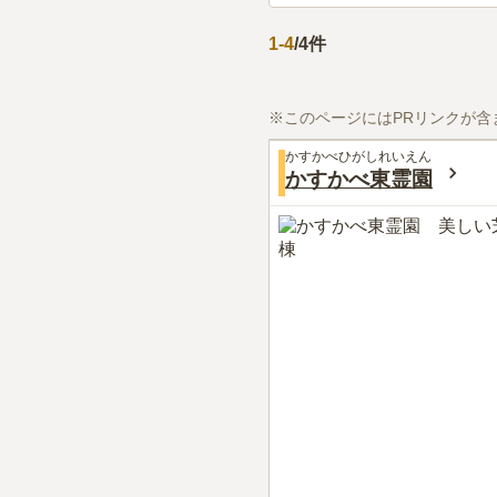
1
-
4
/
4
件
※このページにはPRリンクが含
かすかべひがしれいえん
かすかべ東霊園