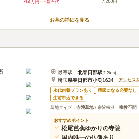
42
7,200円
万円～
+墓石代
ら差し込む光や、ギリシャ風の彫
ると芝桜が咲き誇り癒しの空間が
洋風霊園です。敷地内には段差が
お墓の詳細を見る
ーで来園する人も安心してお参りできます。 緑
まれた場所にある霊園です。市街
口コミ評価
時には富士山を見ることができま
2.5
みんなの評価
口コミ
4
なく、永代供養墓も申し込むこと
周辺には花屋さんがあります。お
40代
男性
安がある方や、家族への管理負担
事ができるところも何軒かあり便利です。1
園内にある売店では、線香や花を
ホームセンターはありません。
りしたい人にはぴったりです。
最寄駅：
北春日部
駅
(
1.2km
)
アクセス
埼玉県春日部市小渕1634
永代供養プランあり
檀家になる必要なし
生前申込できる
墓地タイプ：
寺院墓地
/ 宗旨宗派：
宗教不問
おすすめポイント
松尾芭蕉ゆかりの寺院
国内唯一の仏像あり