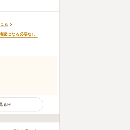
お参りできます
渡り鳥や野鳥がたくさん見行
ち着いた霊園だと思う
口コミの続きを読む
見る
檀家になる必要なし
見る
は、建物のステンドグラスか