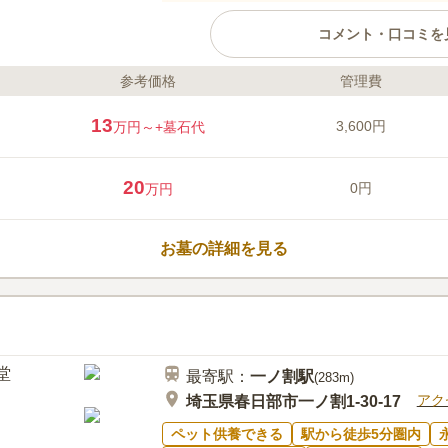
コメント・口コミを
参考価格
管理費
ライフドット編集部のコメント
かすかべ東霊園は、春・秋になる
13
3,600円
万円～
+墓石代
内全体を彩ります。また、全区画
しがよく日当たり良好で明るい雰囲
園風景が広がるのどかな場所にあ
20
0円
万円
が目立ちます。特に、春と秋には
が、お参りに来た方の心を動かしま
口コミ評価
す。誰でも宗旨・宗派を気にする
3.0
みんなの評価
口コミ
5
お墓の詳細を見る
とができます。 駐車場が完備さ
周りにはお店はなくお墓参り等で
60代
男性
際に、駐車場を探す手間がないた
自宅近くのスーパー或いはホームセンター
る。
最寄駅：
一ノ割
駅
(
283m
)
アク
埼玉県春日部市一ノ割1-30-17
ペット供養できる
駅から徒歩5分圏内