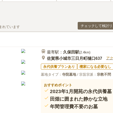
チェックして検討リ
まれています
最寄駅：
久保田
駅
(
2.4km
)
ア
佐賀県小城市三日月町樋口637
永代供養プランあり
檀家になる必要なし
墓地タイプ：
寺院墓地
/ 宗旨宗派：
宗教不問
おすすめポイント
2023年1月開苑の永代供養
田畑に囲まれた静かな立地
年間管理費不要のお墓