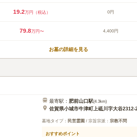
まれた暖かな雰囲気です。お墓参
間」と考え、四季に合わせてさま
19.2
0円
万円（税込）
す。仏様も、お参りする人も、そ
れる空間づくりに努めています。
口コミ評価
いているため、お墓の面倒に関し
この霊園はまだ誰からも評価されていませ
79.8
4,400円
万円〜
ん。
お墓の詳細を見る
最寄駅：
肥前山口
駅
(
4.3km
)
佐賀県小城市牛津町上砥川字大谷2312-2
墓地タイプ：
民営霊園
/ 宗旨宗派：
宗教不問
おすすめポイント