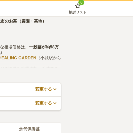
0
検討リスト
城市のお墓（霊園・墓地）
的な相場価格は、
一般墓
が約
58万
)
ALING GARDEN
（小城駅から
などの設備や管理体制、近隣での
で、活用してみてください。
変更する
変更する
永代供養墓