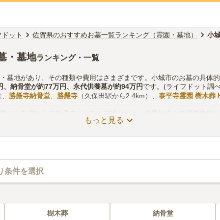
フドット
佐賀県のおすすめお墓一覧ランキング（霊園・墓地）
小
墓・墓地
ランキング・一覧
園・墓地があり、その種類や費用はさまざまです。小城市のお墓の具体
円
、
納骨堂
が約
77万円
、
永代供養墓
が約
94万円
です。(ライフドット調べ
は、
勝厳寺納骨堂
、
勝嚴寺
（久保田駅から2.4km）、
泰平寺霊園 樹木葬 HE
る際は、自宅からの交通アクセスを確認しつつ、法要施設や管理事務所
もっと見る
考慮して選ぶとよいでしょう。資料請求や見学予約が無料でできますの
り条件を選択
樹木葬
納骨堂