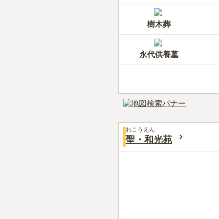
樹木葬
永代供養墓
わこうえん
聖・和光苑