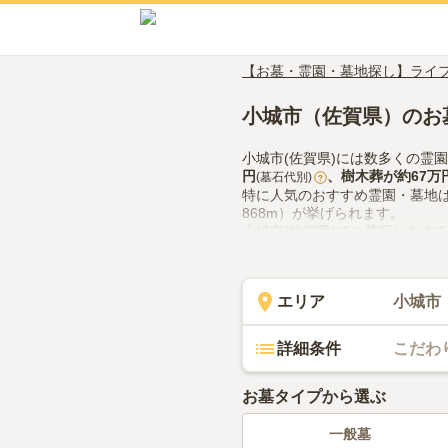
【お墓・霊園・墓地探し】ライ
小城市（佐賀県）のお
小城市(佐賀県)には数多くの霊
円
、
樹木葬
が約
67万
(墓石代別)
?
特に人気のおすすめ霊園・墓地
868m）が挙げられます。
小城市(佐賀県)でお墓探しをす
供花やお線香の入手方法などを
エリア
小城市
詳細条件
こだわ
お墓タイプから選ぶ
一般墓