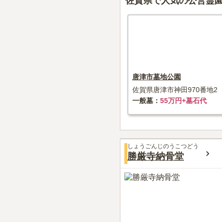
佐賀県で人気の公営霊
唐津市墓地公園
佐賀県唐津市神田970番地2
一般墓
55万円+墓石代
しょうごんじのうこつどう
勝厳寺納骨堂