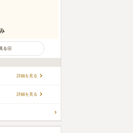
み
見る
勝嚴寺はアクセスが良好で、
詳細を見る
養制度が充実しており、継承
され、安心して利用できま
檀料などの追加費用を求め
コメントの続きを読む
詳細を見る
い取り組みを行っています。
ん。