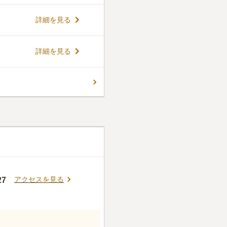
りをする場所を「癒しの空
ざまな植物が園内を彩りま
コメントの続きを読む
詳細を見る
して此処に訪れる誰もが癒さ
 すべての区画で永代供養が付
て心配する必要はありませ
ん。
詳細を見る
アクセスを見る
7