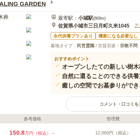
LING GARDEN
最寄駅：
小城
駅
(
868m
)
ア
佐賀県小城市三日月町久米1045
永代供養プランあり
檀家になる必要なし
墓地タイプ：
民営霊園
/ 宗旨宗派：
宗教不問
おすすめポイント
オープンしたての新しい樹木
自然に還ることのできる供養
癒しの空間でお墓参りができ
コメント・口コミを
参考価格
管理費
ライフドット編集部のコメント
泰平寺樹木葬ヒーリングガーデンは、
150.8
12,000円（税込）
万円（税込）～
ンしたばかりの新しい霊園。水の