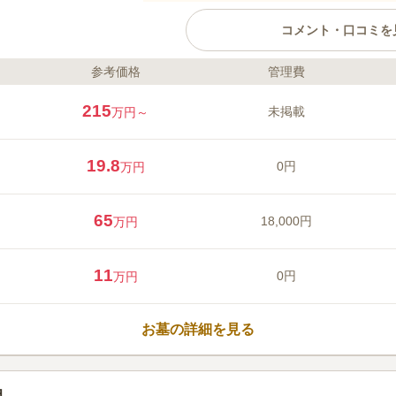
コメント・口コミを
参考価格
管理費
ライフドット編集部のコメント
境内にはあらゆるタイプのお墓が
215
未掲載
万円～
タイプやプランを比べることがで
関して、戒名料・入檀料・離檀料
ことはありません。納骨堂は屋内
19.8
0円
万円
お墓参りができ、セキュリティー
が可能です。永代供養墓は数種類
口コミ評価
より価格が異なります。また、お
この霊園はまだ誰からも評価されていませ
65
18,000円
万円
メリットに詳しく言及しており、
くれるところは寺院墓地ならでは
11
0円
万円
お墓の詳細を見る