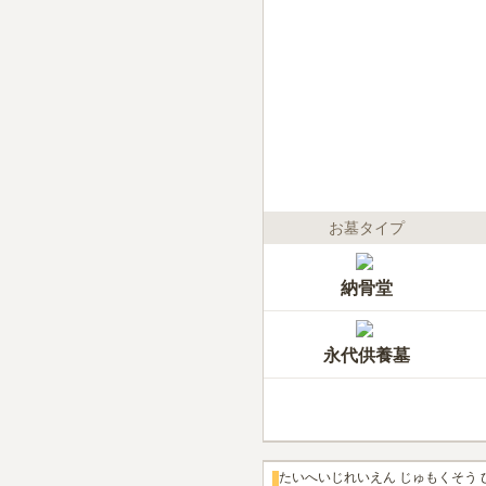
お墓タイプ
納骨堂
永代供養墓
たいへいじれいえん じゅもくそう