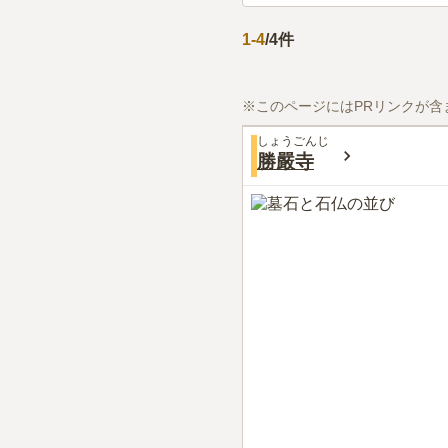
1
-
4
/
4
件
※このページにはPRリンクが含
しょうごんじ
勝嚴寺