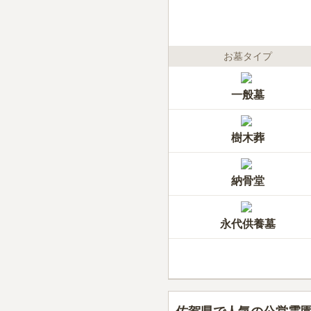
お墓タイプ
一般墓
樹木葬
納骨堂
永代供養墓