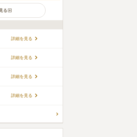
見る
あるため、一度に多くのお墓
詳細を見る
きます。また、全てのお墓に
・更新料その他を要求される
タイプのため天候を気にせず
コメントの続きを読む
詳細を見る
も万全のため夜間のお墓参り
あり、納骨方法や使用人数に
墓タイプによるメリット・デ
ん。
詳細を見る
お墓について真摯に対応して
です。
詳細を見る