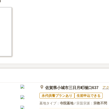
園
ア
佐賀県小城市三日月町樋口637
永代供養プランあり
生前申込できる
墓地タイプ：
寺院墓地
/ 宗旨宗派：
宗教不問