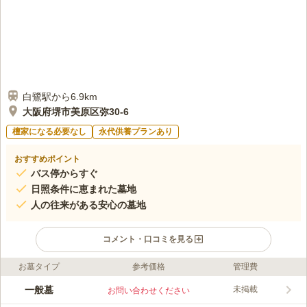
白鷺駅から6.9km
大阪府堺市美原区弥30-6
檀家になる必要なし
永代供養プランあり
おすすめポイント
バス停からすぐ
日照条件に恵まれた墓地
人の往来がある安心の墓地
コメント・口コミを見る
お墓タイプ
参考価格
管理費
ライフドット編集部のコメント
日照条件に恵まれており、暖かい日差しが心地よく、いつも気持
一般墓
未掲載
お問い合わせください
ちよくお参りすることができるお墓です。人の往来も多く、女性