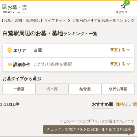
0
検討リスト
【お墓・霊園・墓地探し】ライフドット
大阪府のおすすめお墓一覧ランキング
白鷺駅周辺のお墓・墓地
ランキング・一覧
変更する
白鷺
エリア
変更する
こだわり条件を選択
詳細条件
お墓タイプから選ぶ
一般墓
樹木葬
納骨堂
永代供養墓
1
-
11
/
11
件
おすすめ順
価格安い順
※このページにはPRリンクが含まれています
チェックして検討リストに追加・まとめて資料請求