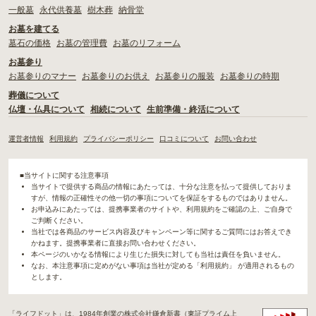
一般墓
永代供養墓
樹木葬
納骨堂
お墓を建てる
墓石の価格
お墓の管理費
お墓のリフォーム
お墓参り
お墓参りのマナー
お墓参りのお供え
お墓参りの服装
お墓参りの時期
葬儀について
仏壇・仏具について
相続について
生前準備・終活について
運営者情報
利用規約
プライバシーポリシー
口コミについて
お問い合わせ
■当サイトに関する注意事項
当サイトで提供する商品の情報にあたっては、十分な注意を払って提供しておりま
すが、情報の正確性その他一切の事項についてを保証をするものではありません。
お申込みにあたっては、提携事業者のサイトや、利用規約をご確認の上、ご自身で
ご判断ください。
当社では各商品のサービス内容及びキャンペーン等に関するご質問にはお答えでき
かねます。提携事業者に直接お問い合わせください。
本ページのいかなる情報により生じた損失に対しても当社は責任を負いません。
なお、本注意事項に定めがない事項は当社が定める「利用規約」 が適用されるもの
とします。
「ライフドット」は、1984年創業の株式会社鎌倉新書（東証プライム上