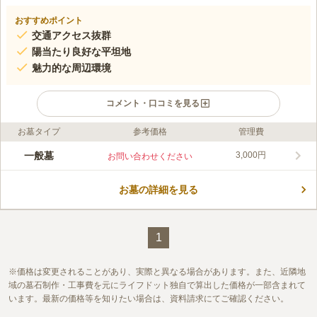
おすすめポイント
交通アクセス抜群
陽当たり良好な平坦地
魅力的な周辺環境
コメント・口コミを見る
お墓タイプ
参考価格
管理費
ライフドット編集部のコメント
堺市北区に位置する百舌鳥共同墓地は、交通アクセスが良い自治
一般墓
3,000円
お問い合わせください
会墓地です。日当たりがよくフラットな平坦地のため、足元を気
にせず快適にお参りしていただけます。周辺には世界文化遺産登
お墓の詳細を見る
録の百舌鳥古墳群や御陵山公園、白鷺公園などがあり、豊かな環
コメントの続きを読む
境も魅力です。なお、本墓地は指定の8町に在住の方限定でお申
し込み可能となっており、年間管理料は区画の広さに関わらず一
口コミ評価
律3,000円です。
この霊園はまだ誰からも評価されていません。
1
価格は変更されることがあり、実際と異なる場合があります。また、近隣地
域の墓石制作・工事費を元にライフドット独自で算出した価格が一部含まれて
います。最新の価格等を知りたい場合は、資料請求にてご確認ください。