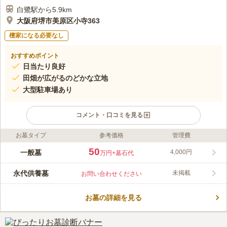
白鷺駅から5.9km
大阪府堺市美原区小寺363
檀家になる必要なし
おすすめポイント
日当たり良好
田畑が広がるのどかな立地
大型駐車場あり
コメント・口コミを見る
お墓タイプ
参考価格
管理費
ライフドット編集部のコメント
約1,800区画ある広大な敷地を持つ霊園で、目の前にはバス停が
50
一般墓
4,000円
万円
+墓石代
あります。広い駐車場もあるため、車での移動も可能です。開け
た土地なので全体的に日当たりが良く、空が広く感じられます。
永代供養墓
未掲載
お問い合わせください
設備も充実しており、管理事務所、トイレ、休憩所など、長時間
コメントの続きを読む
滞在しても疲れないよう配慮されています。申し込みのエリア制
限は特になく、どなたでも利用することができます。
お墓の詳細を見る
口コミ評価
この霊園はまだ誰からも評価されていません。