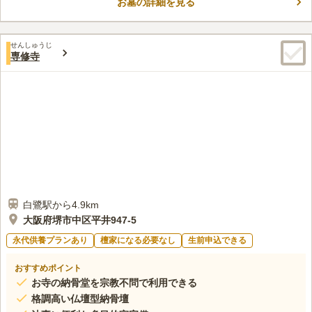
お墓の詳細を見る
めです。水道設備もしっかり設備されており、供花の水替えや掃
コメントの続きを読む
除などに使えて大変便利です。「堺IC」からも近い場所で、駐車
場完備なので遠方の方でも気軽にお参りすることができます。
口コミ評価
せんしゅうじ
3.0
みんなの評価
口コミ
1
件
専修寺
府道沿いにお花屋さんが数軒あるので、いつも開いているところ
60代
男性
を利用しています。場所が山の中なので、お供え物は途中のスーパーマー
ケットで購入から現地へ向かいます。
口コミの続きを読む
白鷺駅から4.9km
大阪府堺市中区平井947-5
永代供養プランあり
檀家になる必要なし
生前申込できる
おすすめポイント
お寺の納骨堂を宗教不問で利用できる
格調高い仏壇型納骨壇