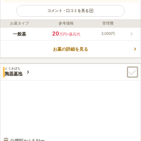
コメント・口コミを見る
お墓タイプ
参考価格
管理費
ライフドット編集部のコメント
福町墓地は、大阪府堺市にある広々とした共同墓地です。目の前
20
一般墓
3,000円
万円
+墓石代
には田園風景が広がり、自然を感じることのできる癒しのある墓
地です。周りに高い建物がなく圧迫感もないため、開放的で明る
お墓の詳細を見る
い雰囲気です。青空の下、ゆっくりと故人と向き合うことができ
コメントの続きを読む
ます。墓地の利用にあたって居住地や宗教は不問なので、どなた
でも利用が可能です。駐車場完備のため、自家用車でのお参りに
口コミ評価
も便利です。
とうきぼち
この霊園はまだ誰からも評価されていません。
陶器墓地
白鷺駅から5.5km