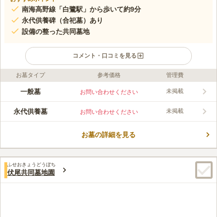
南海高野線「白鷺駅」から歩いて約9分
永代供養碑（合祀墓）あり
設備の整った共同墓地
コメント・口コミを見る
お墓タイプ
参考価格
管理費
ライフドット編集部のコメント
新家・金岡・野尻共同墓地は、規模が大きな共同墓地です。 墓
一般墓
未掲載
お問い合わせください
域内の道はコンクリートで舗装されているので、足元を気にする
ことなくいつでもお参りが可能です。 永代供養碑（合祀墓）を
永代供養墓
未掲載
お問い合わせください
完備しているので、継承者がいなくなった後には合祀で盆や彼岸
コメントの続きを読む
に供養をしてもらえるので安心です。 売店があるので、必要な
ものを購入できます。 トイレも完備しているので、時間を気に
お墓の詳細を見る
口コミ評価
することなくゆっくり故人と向き合えます。
3.4
みんなの評価
口コミ
2
件
近くにホームセンターがあり、切り花や必要な道具も売ってい
40代
男性
ふせおきょうどうぼち
て、値段も安くてポイントもついて、接客対応も抜群でいい環境です。
伏尾共同墓地園
口コミの続きを読む