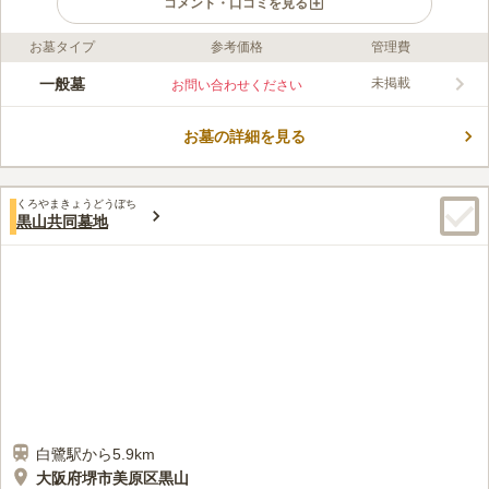
コメント・口コミを見る
お墓タイプ
参考価格
管理費
ライフドット編集部のコメント
長曽根黒土共同墓地は、静かな場所で眠りたい方におすすめの墓
一般墓
未掲載
お問い合わせください
地です。 閑静な住宅街にあるので、穏やかな時間が流れていま
す。 駐車場を完備しているだけではなく、休憩所や売店がある
お墓の詳細を見る
ため、お花やお線香などの必要なものを購入することも可能で
コメントの続きを読む
す。 水汲み場だけではなくごみ箱も設置されており、お墓の掃
除の際に便利です。
口コミ評価
くろやまきょうどうぼち
4.2
みんなの評価
口コミ
4
件
黒山共同墓地
駐車場等はあるのかないのか分かりませんが、全く不便はありま
40代
男性
せん。それこそ何かを忘れても妻の実家に取りに帰るか、近所に見知った
店舗が数多くあるので、墓参りに行くというより、散歩のついでにご先祖
の供養をするという感覚です。これは私の実家(神戸)も同様です。
口コミの続きを読む
白鷺駅から5.9km
大阪府堺市美原区黒山