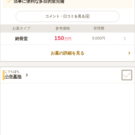
法事に便利な多目的室完備
コメント・口コミを見る
お墓タイプ
参考価格
管理費
ライフドット編集部のコメント
専修寺は、堺市中区平井の住宅街にあるお寺です。中学校に隣接
150
納骨堂
9,000円
万円
しており、更に近隣にくら寿司スタジアムがあります。住宅街に
位置しながら、活気溢れる声が聞こえる環境です。近代的な建物
お墓の詳細を見る
の中には室内型の納骨堂があります。納骨堂はご希望に応じて永
コメントの続きを読む
代供養も可能なので、納骨堂の継承が困難になった場合でも安心
です。建物内にはエレベーターがあり、階段での移動が難しい方
口コミ評価
でも快適に移動できます。堺市周辺で屋内のお墓をお探しの方に
こでらぼち
この霊園はまだ誰からも評価されていません。
小寺墓地
おすすめです。