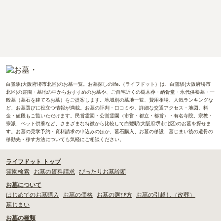
白鷺駅(大阪府堺市北区)のお墓一覧。お墓探しのlife.（ライフドット）は、白鷺駅(大阪府堺市
北区)の霊園・墓地の中からおすすめのお墓や、ご自宅近くの樹木葬・納骨堂・永代供養墓・一
般墓（墓石を建てるお墓）をご提案します。地域別の墓地一覧、費用相場、人気ランキングな
ど、お墓選びに役立つ情報が満載。お墓の評判・口コミや、詳細な交通アクセス・地図、料
金・値段もご覧いただけます。民営霊園・公営霊園（市営・都立・都営）・有名寺院、宗教・
宗派、ペット供養など、さまざまな特徴から比較して白鷺駅(大阪府堺市北区)のお墓を探せま
す。お墓の見学予約・資料請求の申込みのほか、墓石購入、お墓の移設、墓じまい後の遺骨の
移動先・移す方法についても気軽にご相談ください。
ライフドット トップ
霊園検索
お墓の資料請求
ぴったりお墓診断
お墓について
はじめてのお墓購入
お墓の価格
お墓の選び方
お墓の引越し（改葬）
墓じまい
お墓の種類