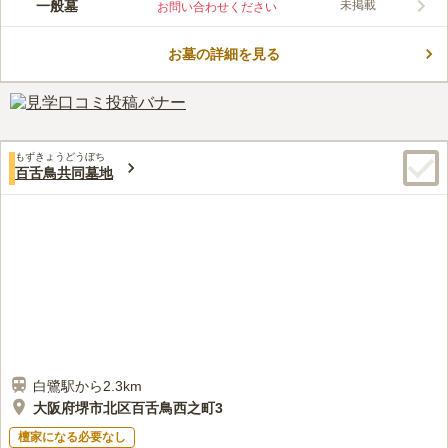
一般墓
未掲載
お問い合わせください
る共同墓地です。すぐ隣には、日本で唯一の土で作られた仏塔で
ある土塔を擁する土塔町公園があり、散策やトイレ休憩が可能で
お墓の詳細を見る
す。駅からは少し距離がありますが、駐車場が備えられているた
コメントの続きを読む
め、車でのお参りが便利です。近くにコンビニがあるため、手ぶ
らでお参りに行ける気軽さも魅力的です。
口コミ評価
この霊園はまだ誰からも評価されていません。
もずきょうどうぼち
百舌鳥共同墓地
白鷺駅から2.3km
大阪府堺市北区百舌鳥西之町3
檀家になる必要なし