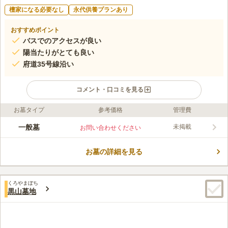
檀家になる必要なし
永代供養プランあり
おすすめポイント
バスでのアクセスが良い
陽当たりがとても良い
府道35号線沿い
コメント・口コミを見る
お墓タイプ
参考価格
管理費
ライフドット編集部のコメント
大阪府堺市美原区にある墓地です。 宗教の制限がないので、在
一般墓
未掲載
お問い合わせください
来仏教以外の方も神道の方も心穏やかに眠れます。 「堺市立黒
山小学校」に隣接しているので、子ども達の賑やかな声を聞く
お墓の詳細を見る
と、お参りに訪れる人も幾分寂しさが紛れるかもしれません。
コメントの続きを読む
複数のお地蔵様と共に眠っているので故人も寂しい思いをしなく
て済みます。
口コミ評価
くろやまぼち
4.0
みんなの評価
口コミ
1
件
黒山墓地
回りは何もないので、寄り道などすることはありません。霊園の
40代
女性
前にはお花屋さんがありますが、あまり利用はしません。
口コミの続きを読む