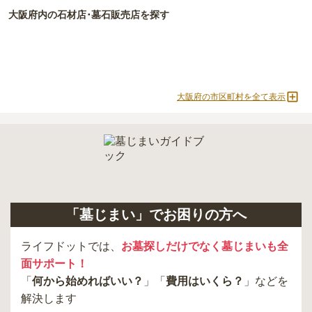
現地見学では、担当者に「提示金額以外にかかる費用はないか」を
大阪府
内の石材店･墓石販売店を探す
必ず確認することをおすすめします。
現地への見学が難しい場合は、資料請求でも各霊園の詳しい料金案
内を取り寄せることができます。
大阪府の市区町村を全て表示
「墓じまい」でお困りの方へ
ライフドットでは、
お墓探しだけでなく墓じまいも全
面サポート！
「
何から始めればいい？
」「
費用はいくら？
」などを
解決します