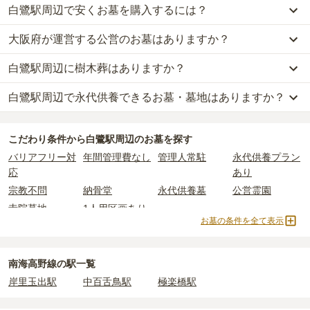
白鷺駅周辺で安くお墓を購入するには？
白鷺駅周辺
での購入費用の目安は、
一般墓が約179万円、納骨堂が
約225万円
です。
大阪府が運営する公営のお墓はありますか？
白鷺駅周辺
で一番安価な
お墓
は、
福町墓地
の
一般墓
で、
20万円
(墓
一般墓を建てる場合は、「永代使用料（土地代）」と「墓石代」の
石代別)
からお求めいただけます。
2つが主な費用となります。
白鷺駅周辺に樹木葬はありますか？
白鷺駅周辺
には、
大阪府
が運営する公営の霊園が
1
件あります。
一般的に最も費用を抑えられるのは、他の方のご遺骨と一緒に埋葬
白鷺駅周辺
の一般墓の永代使用料の平均は
33万円
で、墓石代は
大阪
黒山墓地
がそれにあたります。
する
「合祀墓（ごうしぼ）」
と呼ばれるタイプです。個別のお墓に
府の平均
145.7万円
です。いずれも区画の広さや墓石の大きさ・素
白鷺駅周辺で永代供養できるお墓・墓地はありますか？
白鷺駅周辺
には、樹木葬の掲載がありません。
比べて省スペースで管理の手間がかからないため、費用が安く設定
材によって変わります。
自然葬をお考えの場合は、海洋散骨もご検討ください。
公営霊園は民営の霊園と異なり、契約にあたって応募資格が設けら
されています。
樹木葬・納骨堂・永代供養墓は、基本的に墓石代がかからず、永代
白鷺駅周辺
には、永代供養できるお墓・墓地が
3
件あります。
れているケースがほとんどです。
価格の目安は、1名あたり5万円〜30万円程度です。
使用料のみかかります。
こだわり条件から
白鷺駅周辺
のお墓を探す
詳しくは、
白鷺駅周辺
の永代供養の一覧
をご覧ください。
主な条件として、遺骨がすでにある、該当の市区町村に一定年数以
バリアフリー対
年間管理費なし
管理人常駐
永代供養プラン
上住んでいるなどが挙げられます。
白鷺駅周辺
で安価なお墓を探したい場合は、
価格の安い順
で並び替
なお、お墓によっては以下の費用が別途かかる場合があります。
応
あり
条件を満たさない場合は、申し込み自体ができないことも多いた
えてお墓を探すのがおすすめです。
・
開眼法要の費用
：お墓を新しく建てた際に行う儀式のための費
宗教不問
納骨堂
永代供養墓
公営霊園
め、事前の確認が重要です。
用。僧侶に渡すお布施がかかります。
契約条件の詳細は、各霊園のページをご確認いただくか、資料請求
寺院墓地
1人用区画あり
・
納骨式の費用
：お墓に遺骨を納める儀式のための費用。僧侶に渡
お墓の条件を全て表示
よりお問い合わせください。
すお布施、会食などの費用がかかります。
・
年間管理費
：お墓の管理費。契約後、毎年発生するケースがあり
ます。
南海高野線の駅一覧
岸里玉出駅
中百舌鳥駅
極楽橋駅
正確な費用は、区画や石材の選び方によって大きく変わるため、見
積もりを取るまで確定しません。