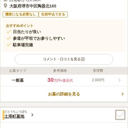
大阪府堺市中区陶器北165
檀家になる必要なし
生前申込できる
おすすめポイント
日当たりが良い
参道が平坦でお参りしやすい
駐車場完備
コメント・口コミを見る
お墓タイプ
参考価格
管理費
ライフドット編集部のコメント
陶器墓地は、大阪府堺市の閑静な住宅街の中にある落ち着いた雰
30
一般墓
2,000円
万円
+墓石代
囲気の共同墓地です。お住まいの地や宗教は問わず、どなたでも
利用が可能です。墓地内は広々としており、参道が平坦になって
お墓の詳細を見る
いるため、足元に不安のある方も安心してお参りすることができ
コメントの続きを読む
ます。バケツなどが備わった水道設備も完備されているので便利
です。昔ながらの伝統的な一般墓を建てたい方におすすめです。
口コミ評価
どとうちょうぼち
この霊園はまだ誰からも評価されていません。
土塔町墓地