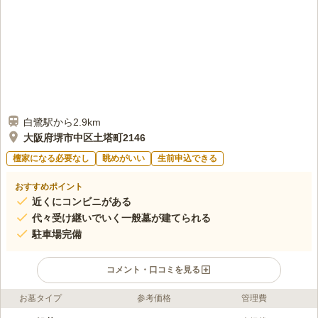
白鷺駅から2.9km
大阪府堺市中区土塔町2146
檀家になる必要なし
眺めがいい
生前申込できる
おすすめポイント
近くにコンビニがある
代々受け継いでいく一般墓が建てられる
駐車場完備
コメント・口コミを見る
お墓タイプ
参考価格
管理費
ライフドット編集部のコメント
土塔町墓地は大阪府堺市中区にある、地域の方々が管理されてい