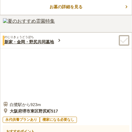
一人でのお参りでも安心して故人と対話することができるのでお
お墓の詳細を見る
すすめです。小学校が近くにあり、子どもたちの楽しそうな声が
コメントの続きを読む
聞こえ、故人も寂しい思いをすることなく穏やかに眠りにつくこ
とができます。
口コミ評価
4.0
みんなの評価
口コミ
2
件
お墓参りに行く途中にお花屋さんもあり、そこでろうそくも買う
30代
女性
のじりきょうどうぼち
ことができるので便利だと思います。また少し離れたところにはご飯屋さ
新家・金岡・野尻共同墓地
んもあるので便利です
口コミの続きを読む
白鷺駅から923m
大阪府堺市東区野尻町517
永代供養プランあり
檀家になる必要なし
おすすめポイント