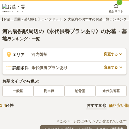
0
検討リスト
【お墓・霊園・墓地探し】ライフドット
大阪府のおすすめお墓一覧ランキング
河内磐船駅周辺の《永代供養プランあり》のお墓・墓
地
ランキング・一覧
変更する
河内磐船
エリア
変更する
永代供養プランあり
詳細条件
お墓タイプから選ぶ
一般墓
樹木葬
納骨堂
永代供養墓
1
-
4
/
4
件
おすすめ順
価格安い順
※このページにはPRリンクが含まれています