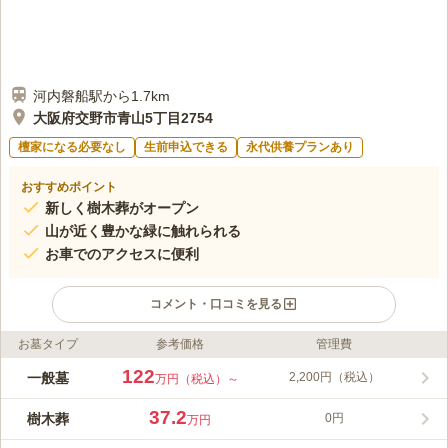
河内磐船駅から1.7km
大阪府交野市青山5丁目2754
檀家になる必要なし
生前申込できる
永代供養プランあり
おすすめポイント
新しく樹木葬がオープン
山が近く豊かな緑に触れられる
お車でのアクセスに便利
コメント・口コミを見る
お墓タイプ
参考価格
管理費
ライフドット編集部のコメント
静かな場所で眠りにつきたい方におすすめの霊園です。 周囲に
122
一般墓
2,200円（税込）
万円（税込）～
は山や田んぼがあり、のどかな風景が広がっています。 清々し
い空気の中で、穏やかに故人との時間を過ごしたい方におすすめ
37.2
樹木葬
0円
万円
です。 周辺には買い物や食事ができる店舗もあり、お墓参りの
コメントの続きを読む
後に足を運ぶことができます。 駐車場を完備しているので、車