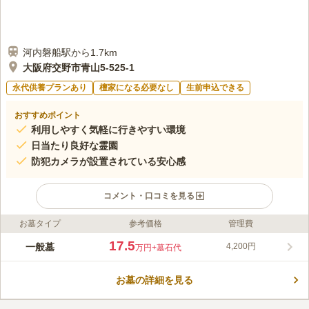
河内磐船駅から1.7km
大阪府交野市青山5-525-1
永代供養プランあり
檀家になる必要なし
生前申込できる
おすすめポイント
利用しやすく気軽に行きやすい環境
日当たり良好な霊園
防犯カメラが設置されている安心感
コメント・口コミを見る
お墓タイプ
参考価格
管理費
ライフドット編集部のコメント
交野市内にある、悠然と佇む山々が見晴らせる環境の霊苑です。
17.5
一般墓
4,200円
万円
+墓石代
近代的な苑内の造りと自然の融合は、時代の進歩と歴史の力強さ
を同時に感じさせてくれます。 自然が豊かな霊園です。晴れた
お墓の詳細を見る
日には暖かな日差しを感じながらお参りができます。一般墓所と
コメントの続きを読む
永代供養墓があります。永代供養墓は後継ぎに不安のある方や家
族に負担をかけたくない方などにおすすめです。宗教は自由で