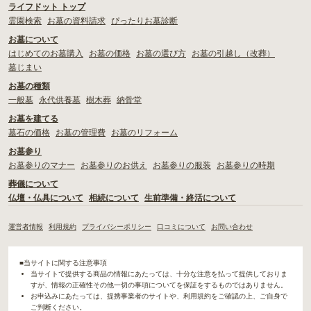
ライフドット トップ
霊園検索
お墓の資料請求
ぴったりお墓診断
お墓について
はじめてのお墓購入
お墓の価格
お墓の選び方
お墓の引越し（改葬）
墓じまい
お墓の種類
一般墓
永代供養墓
樹木葬
納骨堂
お墓を建てる
墓石の価格
お墓の管理費
お墓のリフォーム
お墓参り
お墓参りのマナー
お墓参りのお供え
お墓参りの服装
お墓参りの時期
葬儀について
仏壇・仏具について
相続について
生前準備・終活について
運営者情報
利用規約
プライバシーポリシー
口コミについて
お問い合わせ
■当サイトに関する注意事項
当サイトで提供する商品の情報にあたっては、十分な注意を払って提供しておりま
すが、情報の正確性その他一切の事項についてを保証をするものではありません。
お申込みにあたっては、提携事業者のサイトや、利用規約をご確認の上、ご自身で
ご判断ください。