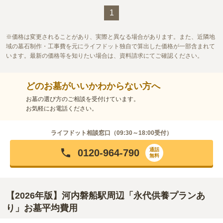
口コミ評価
す。宗教の差を気にすることなく誰でも申し込むことが可能で
1
3.8
みんなの評価
口コミ
5
件
す。園内は広い造りのバリアフリー設計です。車椅子の方やベビ
お花やお供えはすべてこちらから持っていかないと途中で買える
70代
男性
ーカーの方も安心してお墓参りができます。
ところはありません。昼食などをとれるところも近くにありません。しか
価格は変更されることがあり、実際と異なる場合があります。また、近隣地
し。それはあまり苦になりません。法事の行事も霊園では行わず自宅でや
域の墓石制作・工事費を元にライフドット独自で算出した価格が一部含まれて
るようにしております。
います。最新の価格等を知りたい場合は、資料請求にてご確認ください。
口コミの続きを読む
どのお墓がいいかわからない方へ
お墓の選び方のご相談を受付けています。
お気軽にお電話ください。
ライフドット相談窓口（
09:30～18:00
受付）
通話
0120-964-790
無料
【2026年版】河内磐船駅周辺「永代供養プランあ
り」お墓平均費用