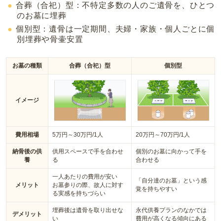
合葬（合祀）型：不特定多数の人のご遺骨を、ひとつ
のお墓に埋葬
個別型：遺骨は一定期間、夫婦・家族・個人ごとに個
別埋葬や骨壷安置
お墓の種類
合葬（合祀）型
個別型
イメージ
費用相場
5万円～30万円/1人
20万円～70万円/1人
納骨後の供
供用スペースで手を合わせ
個別のお墓に向かって手を
養
る
合わせる
一人あたりの費用が安い
「自分達のお墓」という感
メリット
お墓参りの際、故人に対す
覚を持ちやすい
る実感を持ちづらい
埋葬後は遺骨を取り出せな
永代供養プランのなかでは
デメリット
い
費用が高くなる傾向にある