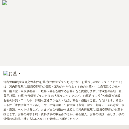
河内磐船駅(大阪府交野市)のお墓(永代供養プランあり)一覧。お墓探しのlife.（ライフドット）
は、河内磐船駅(大阪府交野市)の霊園・墓地の中からおすすめのお墓や、ご自宅近くの樹木
葬・納骨堂・永代供養墓・一般墓（墓石を建てるお墓）をご提案します。地域別の墓地一覧、
費用相場、お墓(永代供養プランあり)の人気ランキングなど、お墓選びに役立つ情報が満載。
お墓の評判・口コミや、詳細な交通アクセス・地図、料金・値段もご覧いただけます。希望す
る条件「永代供養プランあり」や、民営霊園・公営霊園（市営・都立・都営）・有名寺院、宗
教・宗派、ペット供養など、さまざまな特徴から比較して河内磐船駅(大阪府交野市)のお墓を
探せます。お墓の見学予約・資料請求の申込みのほか、墓石購入、お墓の移設、墓じまい後の
遺骨の移動先・移す方法についても気軽にご相談ください。