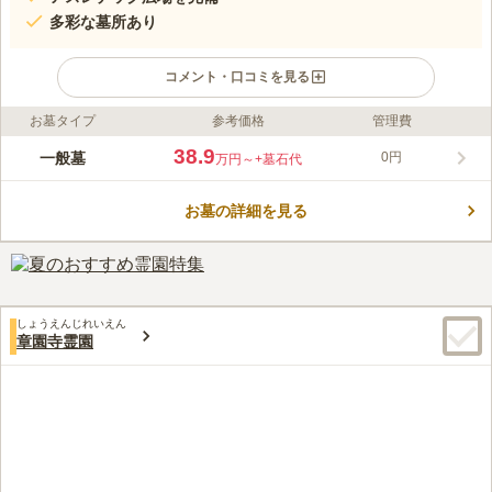
多彩な墓所あり
コメント・口コミを見る
お墓タイプ
参考価格
管理費
ライフドット編集部のコメント
飯盛霊園は、金剛生駒国定公園内にある緑あふれる公園墓地で
38.9
一般墓
0円
万円～
+墓石代
す。 公営墓地ではありますが、大阪府守口市・大東市・四條畷
市・門真市の関係市以外の方でも条件を満たせば眠ることができ
お墓の詳細を見る
ます。 一般墓所だけではなく多彩なタイプを用意しており、合
コメントの続きを読む
葬式墓地（合葬墓「虹の丘」）もあります。 合葬式墓地は生前
申し込みも可能なので、終活をお考えの方にピッタリです。
口コミ評価
3.7
みんなの評価
口コミ
45
件
自宅とお墓の間にホームセンターやスーパーマーケットがあり、
50代
女性
しょうえんじれいえん
果物やちょっとした和菓子などのお供え物が手に入りますが、霊園内にも
章園寺霊園
花やろうそく、線香が販売されているので便利です。車で5分ほど走れば、
法事に適した和食の大きなお店もあり、利用しております。
口コミの続きを読む