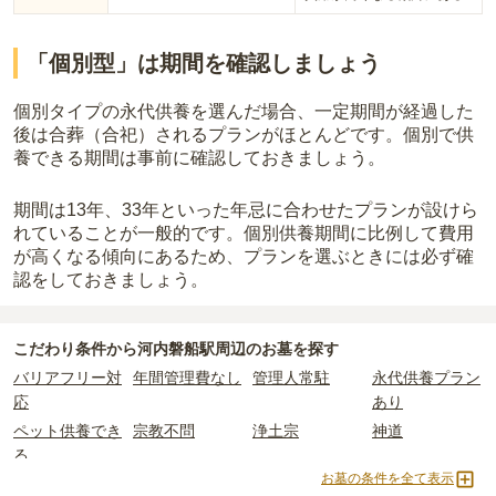
「個別型」は期間を確認しましょう
個別タイプの永代供養を選んだ場合、一定期間が経過した
後は合葬（合祀）されるプランがほとんどです。個別で供
養できる期間は事前に確認しておきましょう。
期間は13年、33年といった年忌に合わせたプランが設けら
れていることが一般的です。
個別供養期間に比例して費用
が高くなる傾向にあるため、プランを選ぶときには必ず確
認をしておきましょう。
こだわり条件から
河内磐船駅周辺
のお墓を探す
バリアフリー対
年間管理費なし
管理人常駐
永代供養プラン
応
あり
ペット供養でき
宗教不問
浄土宗
神道
る
お墓の条件を全て表示
樹木葬
納骨堂
永代供養墓
公営霊園