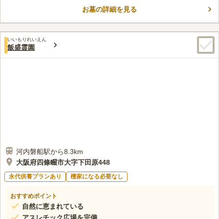
でお参りも可能です。
お墓の詳細を見る
口コミ評価
3.6
みんなの評価
口コミ
3
件
御供え物はカラス、ネコ、アライグマ等が荒らすので持ち帰る様
40代
男性
いいもりれいえん
にしている。近くに墓地関係の売店はないが、とくには困ったことは無
飯盛霊園
い。
口コミの続きを読む
河内磐船駅から8.3km
大阪府四條畷市大字下田原448
永代供養プランあり
檀家になる必要なし
おすすめポイント
自然に恵まれている
アスレチック広場を完備