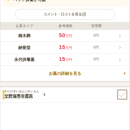
コメント・口コミを見る
お墓タイプ
参考価格
管理費
ライフドット編集部のコメント
交野山の麓にある高天原本宮の自然豊かで美しい庭園境内のお墓
50
樹木葬
0円
万円
です。緑に包まれた静かで落ち着いた環境なので、ゆっくりと故
人と向き合うことができます。お墓は、樹木葬、永代供養墓、納
15
納骨堂
0円
万円
骨堂の3つのタイプから選ぶことができるため、自分に合ったお
コメントの続きを読む
墓を見つけることができます。境内には、パワースポットとされ
15
永代供養墓
0円
万円
る白寿観音菩薩があります。
口コミ評価
この霊園はまだ誰からも評価されていません。
お墓の詳細を見る
かたのずいせんじれいえん
交野瑞専寺霊苑