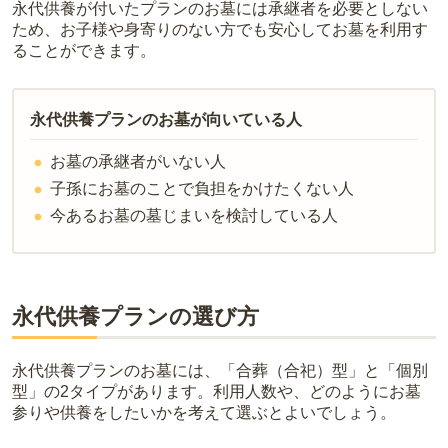
永代供養が付いたプランのお墓には承継者を必要としない
用。僧侶に渡すお布施がかかります。
ため、お子様や身寄りのない方でも安心してお墓を利用す
・
納骨式の費用
：お墓に遺骨を納める儀式のための費用。僧侶に渡
ることができます。
すお布施、会食などの費用がかかります。
・
年間管理費
：お墓の管理費。契約後、毎年発生するケースがあり
ます。
永代供養プランのお墓が向いている人
正確な費用は、区画や石材の選び方によって大きく変わるため、見
お墓の承継者がいない人
積もりを取るまで確定しません。
子孫にお墓のことで負担をかけたくない人
現地見学では、担当者に「提示金額以外にかかる費用はないか」を
今あるお墓の墓じまいを検討している人
必ず確認することをおすすめします。
現地への見学が難しい場合は、資料請求でも各霊園の詳しい料金案
内を取り寄せることができます。
永代供養プランの選び方
永代供養プランのお墓には、「合葬（合祀）型」と「個別
型」の2タイプがあります。利用人数や、どのようにお墓
参りや供養をしたいかを考えて選ぶとよいでしょう。