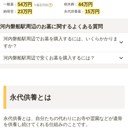
54万円
44万円
一般墓：
樹木葬：
※墓石代別
?
23万円
15万円
納骨堂：
永代供養墓：
河内磐船駅周辺のお墓に関するよくある質問
河内磐船駅周辺でお墓を購入するには、いくらかかりま
すか？
河内磐船駅周辺で安くお墓を購入するには？
河内磐船駅周辺
での購入費用の目安は、
一般墓が約197万円、樹木
葬が約43万円、納骨堂が約23万円、永代供養墓が約15万円
です。
河内磐船駅周辺
で一番安価な
お墓
は、
高天原本宮
の
納骨堂
で、
15万
一般墓を建てる場合は、「永代使用料（土地代）」と「墓石代」の
円
からお求めいただけます。
2つが主な費用となります。
一般的に最も費用を抑えられるのは、他の方のご遺骨と一緒に埋葬
河内磐船駅周辺
の一般墓の永代使用料の平均は
51万円
で、墓石代は
する
「合祀墓（ごうしぼ）」
と呼ばれるタイプです。個別のお墓に
大阪府の平均
145.7万円
です。いずれも区画の広さや墓石の大き
比べて省スペースで管理の手間がかからないため、費用が安く設定
永代供養とは
さ・素材によって変わります。
されています。
樹木葬・納骨堂・永代供養墓は、基本的に墓石代がかからず、永代
価格の目安は、1名あたり5万円〜30万円程度です。
使用料のみかかります。
永代供養とは、自分たちの代わりにお寺や霊園などが遺骨
河内磐船駅周辺
で安価なお墓を探したい場合は、
価格の安い順
で並
なお、お墓によっては以下の費用が別途かかる場合があります。
を供養し続けてくれる仕組みのことです。
び替えてお墓を探すのがおすすめです。
・
開眼法要の費用
：お墓を新しく建てた際に行う儀式のための費