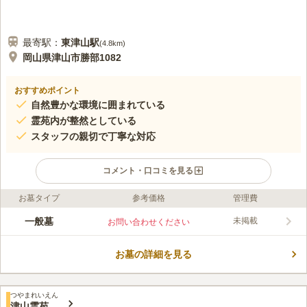
最寄駅：
東津山
駅
(
4.8km
)
岡山県津山市勝部1082
おすすめポイント
自然豊かな環境に囲まれている
霊苑内が整然としている
スタッフの親切で丁寧な対応
コメント・口コミを見る
お墓タイプ
参考価格
管理費
口コミ評価
この霊園はまだ誰からも評価されていません。
一般墓
未掲載
お問い合わせください
お墓の詳細を見る
つやまれいえん
津山霊苑