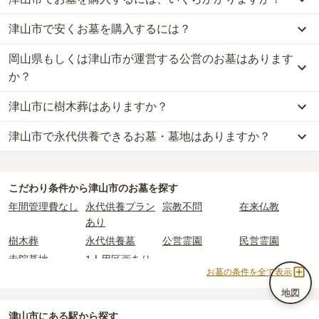
津山市で安くお墓を購入するには？
津山市
での購入費用の目安は、
一般墓が約188万円、樹木葬が約58
万円、納骨堂が約93万円、永代供養墓が約45万円
です。
岡山県もしくは津山市が運営する公営のお墓はあります
津山市
で一番安価な
お墓
は、
津山市営 西吉田墓地
の
一般墓
で、
一般墓を建てる場合は、「永代使用料（土地代）」と「墓石代」の
4000円
(墓石代別)
からお求めいただけます。
か？
2つが主な費用となります。
一般的に最も費用を抑えられるのは、他の方のご遺骨と一緒に埋葬
津山市
の一般墓の永代使用料の平均は
23万円
で、墓石代は
岡山県の
津山市に樹木葬はありますか？
する
「合祀墓（ごうしぼ）」
と呼ばれるタイプです。個別のお墓に
津山市
には、
岡山県もしくは津山市
が運営する公営の霊園が
10
件あ
平均
164.8万円
です。いずれも区画の広さや墓石の大きさ・素材に
比べて省スペースで管理の手間がかからないため、費用が安く設定
ります。
よって変わります。
津山市で永代供養できるお墓・墓地はありますか？
津山市
には、
2
件の樹木葬があります。
されています。
津山市営 二宮美和山墓地
、
津山市営 沼墓地
、
津山市営 小田中田中
樹木葬・納骨堂・永代供養墓は、基本的に墓石代がかからず、永代
詳しくは、
津山市
の樹木葬の一覧
をご覧ください。
価格の目安は、1名あたり5万円〜30万円程度です。
墓地
などが代表的です。
使用料のみかかります。
津山市
には、永代供養できるお墓・墓地が
5
件あります。
詳しくは、
津山市
の永代供養の一覧
をご覧ください。
津山市
で安価なお墓を探したい場合は、
価格の安い順
で並び替えて
公営霊園は民営の霊園と異なり、契約にあたって応募資格が設けら
なお、お墓によっては以下の費用が別途かかる場合があります。
こだわり条件から
津山市
のお墓を探す
お墓を探すのがおすすめです。
れているケースがほとんどです。
・
開眼法要の費用
：お墓を新しく建てた際に行う儀式のための費
年間管理費なし
永代供養プラン
宗教不問
在来仏教
主な条件として、遺骨がすでにある、該当の市区町村に一定年数以
用。僧侶に渡すお布施がかかります。
あり
上住んでいるなどが挙げられます。
・
納骨式の費用
：お墓に遺骨を納める儀式のための費用。僧侶に渡
樹木葬
永代供養墓
公営霊園
民営霊園
条件を満たさない場合は、申し込み自体ができないことも多いた
すお布施、会食などの費用がかかります。
寺院墓地
1人用区画あり
め、事前の確認が重要です。
・
年間管理費
：お墓の管理費。契約後、毎年発生するケースがあり
お墓の条件を全て表示
契約条件の詳細は、各霊園のページをご確認いただくか、資料請求
ます。
地図
よりお問い合わせください。
正確な費用は、区画や石材の選び方によって大きく変わるため、見
津山市にある駅から探す