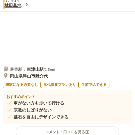
はいだぼち
この霊園はまだ誰からも評価されていません。
林田墓地
最寄駅：
東津山
駅
(
1.7km
)
岡山県津山市野介代
檀家になる必要なし
永代供養プランあり
生前申込できる
おすすめポイント
車がない方も歩いて行ける
宗教のしばりがない
墓石を自由にデザインできる
コメント・口コミを見る