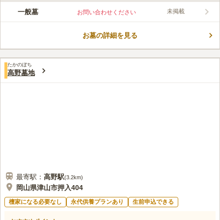
この霊園はまだ誰からも評価されていません。
一般墓
未掲載
お問い合わせください
お墓の詳細を見る
たかのぼち
高野墓地
最寄駅：
高野
駅
(
3.2km
)
岡山県津山市押入404
檀家になる必要なし
永代供養プランあり
生前申込できる