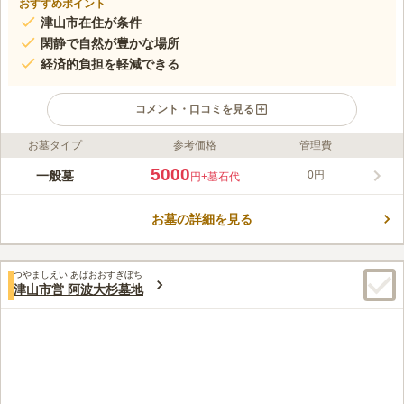
おすすめポイント
津山市在住が条件
閑静で自然が豊かな場所
経済的負担を軽減できる
コメント・口コミを見る
お墓タイプ
参考価格
管理費
ライフドット編集部のコメント
お参りに訪れる度に自然に癒される、津山市の公営墓地です。
5000
一般墓
0円
円
+墓石代
近くには加茂川が流れており、川から吹き込む清々しい風にも心
を洗われます。 故人に思いを馳せる分だけ、ご自身の気持ちも
お墓の詳細を見る
清くなっていく気がします。 足を延ばせば「竹野下レインボー
コメントの続きを読む
園地」もあるので、お参りの後にご家族で遊びに行く場所にも困
りません。
口コミ評価
つやましえい あばおおすぎぼち
この霊園はまだ誰からも評価されていません。
津山市営 阿波大杉墓地