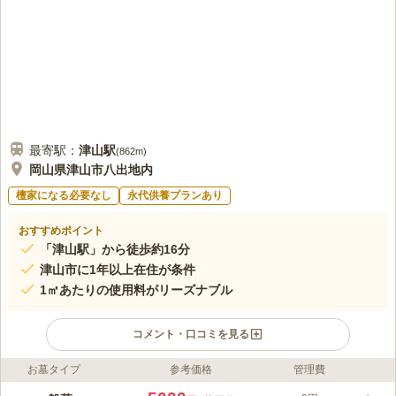
最寄駅：
津山
駅
(
862m
)
岡山県津山市八出地内
檀家になる必要なし
永代供養プランあり
おすすめポイント
「津山駅」から徒歩約16分
津山市に1年以上在住が条件
1㎡あたりの使用料がリーズナブル
コメント・口コミを見る
お墓タイプ
参考価格
管理費
ライフドット編集部のコメント
周囲に緑が多く、陽の光が差し込むあたたかな墓地です。 ゆっ