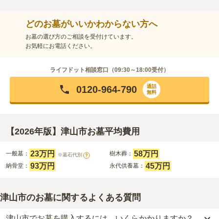
どのお墓がいいかわからない方へ
お墓の選び方のご相談を受付けています。
お気軽にお電話ください。
ライフドット相談窓口（
09:30～18:00
受付）
通話
0120-964-790
無料
【2026年版】津山市お墓平均費用
23万円
58万円
一般墓：
樹木葬：
※墓石代別
?
93万円
45万円
納骨堂：
永代供養墓：
津山市のお墓に関するよくある質問
津山市でお墓を購入するには、いくらかかりますか？