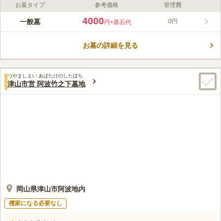
お墓タイプ
参考価格
管理費
ライフドット編集部のコメント
開放的で日差しが降り注ぐ中、故人に手を合わせることができる
4000
一般墓
0円
円
+墓石代
お墓です。バリアフリーにも対応しており、小さいお子様連れの
方や足腰の弱い方でも安全にお参りすることができまます。建墓
お墓の詳細を見る
には条件があり、1年以上津山市に住む予定があり、市長の許可
コメントの続きを読む
が降りた方のみ申請することが可能です。宗教に縛りはなく、檀
家に入る必要性がないのもおすすめポイントのひとつです。
口コミ評価
つやましえい あばたけのしたぼち
この霊園はまだ誰からも評価されていません。
津山市営 阿波竹之下墓地
岡山県津山市阿波地内
檀家になる必要なし