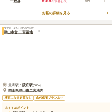
5000
一般墓
0円
円
+墓石代
くりと故人と向き合う時間を取れます。 参道は広く取られてお
り、ご家族揃って故人に会いに行くことができます。 墓地は高
お墓の詳細を見る
台から少しずつ下っていく造りになっていますが、ご高齢の方や
コメントの続きを読む
小さなお子様連れの方も気軽にお参りができるので安心です。
宗教の制限がないので、どなたでも眠れるのも魅力のひとつで
口コミ評価
す。
つやましえい にのみやぼち
この霊園はまだ誰からも評価されていません。
津山市営 二宮墓地
最寄駅：
院庄
駅
(
666m
)
岡山県津山市二宮地内
檀家になる必要なし
永代供養プランあり
おすすめポイント