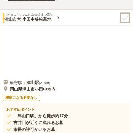
でしょう。
この霊園はまだ誰からも評価されていません。
つやましえい おだなかかさまつぼち
津山市営 小田中笠松墓地
最寄駅：
津山
駅
(
2.9km
)
岡山県津山市小田中地内
檀家になる必要なし
おすすめポイント
「津山口駅」から徒歩約17分
吉井川が近くに流れるお墓
市長の許可がいるお墓