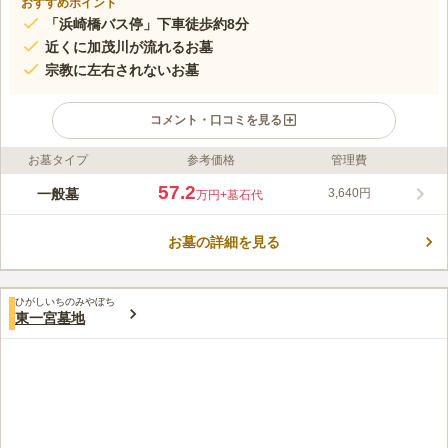
おすすめポイント
「浜崎橋バス停」下車徒歩約8分
近くに加茂川が流れるお墓
宗教に左右されないお墓
コメント・口コミを見る
お墓タイプ
参考価格
管理費
ライフドット編集部のコメント
加茂川が近くに流れており、川のせせらぎが聞こえるほど静かで
57.2
一般墓
3,640円
万円
+墓石代
穏やかな場所で、春には桜が咲き誇り訪れる人の目を楽しませて
くれます。無宗教の方でも申し込むことができる宗教不問なとこ
お墓の詳細を見る
ろもおすすめポイントのひとつです。駐車場完備なので、遠方か
コメントの続きを読む
ら来られる方でも車の置き場所に困ることなく気軽に訪れること
ができます。
口コミ評価
ひがしいちのみやぼち
この霊園はまだ誰からも評価されていません。
東一宮墓地