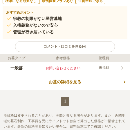
檀家になる必要なし
永代供養プランあり
生前申込できる
おすすめポイント
宗教の制限がない民営墓地
入檀義務がないので安心
管理が行き届いている
コメント・口コミを見る
お墓タイプ
参考価格
管理費
ライフドット編集部のコメント
墓地内はバリアフリー設計なので、ご高齢の方や車椅子の方も安
一般墓
未掲載
お問い合わせください
心してお参りができます。 元気な姿を故人に見てもらい、日々
の報告をすることで、きっとご先祖様も喜んでくれることでしょ
お墓の詳細を見る
う。 静寂な環境にある墓地なので、心ゆくまで故人に手を合わ
コメントの続きを読む
せることもでき、訪れる人も心が和みます。 いつまでも心穏や
かに眠りたい方におすすめです。
口コミ評価
この霊園はまだ誰からも評価されていません。
1
価格は変更されることがあり、実際と異なる場合があります。また、近隣地
域の墓石制作・工事費を元にライフドット独自で算出した価格が一部含まれて
います。最新の価格等を知りたい場合は、資料請求にてご確認ください。