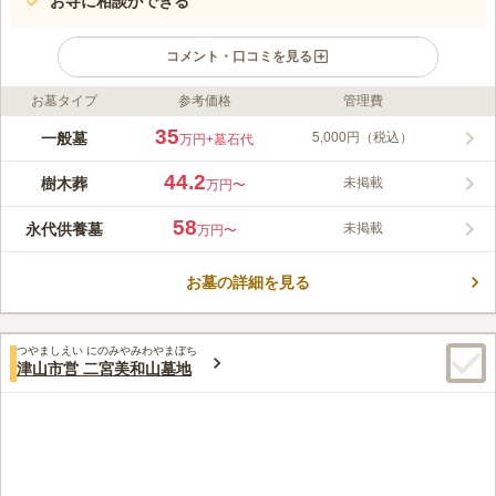
お寺に相談ができる
コメント・口コミを見る
お墓タイプ
参考価格
管理費
ライフドット編集部のコメント
全区画南向きと日照条件に恵まれており、いつでも暖かい日差し
35
一般墓
5,000円（税込）
万円
+墓石代
が降り注ぐ明るいお墓です。妙宣寺が管理しているので手入れも
行き届いており、悩み事があれば相談することもできるので大変
44.2
樹木葬
未掲載
万円〜
助かります。段差がない園内なので、小さいお子様連れの方やお
コメントの続きを読む
年寄りの方でも気軽に訪れることができます。駐車スペースも確
58
永代供養墓
未掲載
万円〜
保されているので、車でのお参りも可能です。
口コミ評価
4.0
みんなの評価
口コミ
1
件
お墓の詳細を見る
霊園の周りはとても静かです。 手ぶらで墓参りに行っても水道
50代
女性
水が設置しているので困りません。
口コミの続きを読む
つやましえい にのみやみわやまぼち
津山市営 二宮美和山墓地