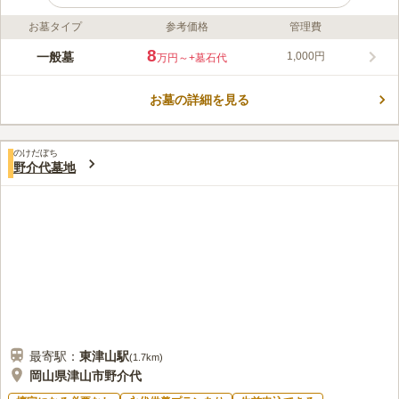
お墓タイプ
参考価格
管理費
ライフドット編集部のコメント
岡山県津山市野介代にある、民間霊園です。 閑静な場所に佇ん
8
一般墓
1,000円
万円～
+墓石代
でいるので、故人も安らかに眠っています。 お参りに訪れる方
も、清らかな気持ちで故人に思いを馳せることができます。 宗
お墓の詳細を見る
教帰属の必要がない分、決まったお寺への入檀義務もなく、お布
コメントの続きを読む
施や護持会費などの管理費を抑えることができるのも嬉しいポイ
ントです。
口コミ評価
のけだぼち
この霊園はまだ誰からも評価されていません。
野介代墓地
最寄駅：
東津山
駅
(
1.7km
)
岡山県津山市野介代