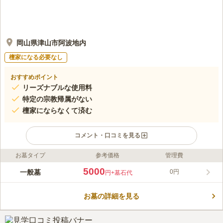
岡山県津山市阿波地内
檀家になる必要なし
おすすめポイント
リーズナブルな使用料
特定の宗教帰属がない
檀家にならなくて済む
コメント・口コミを見る
お墓タイプ
参考価格
管理費
ライフドット編集部のコメント
岡山県津山市阿波地内にある市営墓地です。 決まった石材店の
5000
一般墓
0円
円
+墓石代
指定がないため、ご自身の信仰心に沿った墓石を建てられます。
地域に根付いた墓地なので、住み慣れた土地に根を下ろしたい方
お墓の詳細を見る
におすすめです。 「あば温泉・あば交流館」にも近いので、お
コメントの続きを読む
参りの後にお風呂でリフレッシュすることが可能です。 故人の
思い出話に花を咲かせながら、ご家族で体を休められてはいかが
口コミ評価