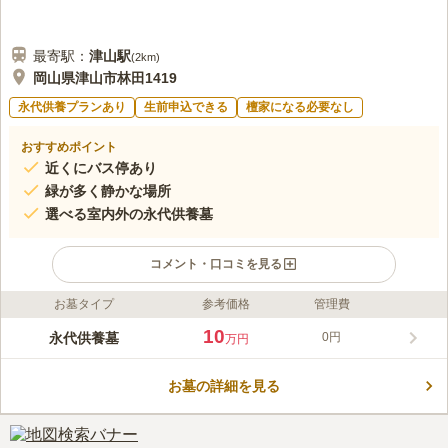
最寄駅：
津山
駅
(
2km
)
岡山県津山市林田1419
永代供養プランあり
生前申込できる
檀家になる必要なし
おすすめポイント
近くにバス停あり
緑が多く静かな場所
選べる室内外の永代供養墓
コメント・口コミを見る
お墓タイプ
参考価格
管理費
ライフドット編集部のコメント
城下町津山の面影が残る、風情ある町並みが印象的な立地です。
10
永代供養墓
0円
万円
伝統的な町並みと新しいショップが融合し、常に活気がありま
す。そして、出雲街道を抜けると寺院があります。寺院の境内に
お墓の詳細を見る
はロッカータイプの永代供養墓があり、さらに墓地の高台には供
コメントの続きを読む
養塔タイプの納骨堂があります。高台なのでかなり見晴らしが良
いのが特徴です。
口コミ評価