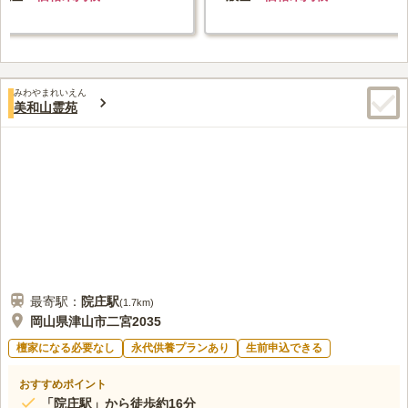
みわやまれいえん
美和山霊苑
最寄駅：
院庄
駅
(
1.7km
)
岡山県津山市二宮2035
檀家になる必要なし
永代供養プランあり
生前申込できる
おすすめポイント
「院庄駅」から徒歩約16分