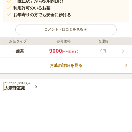
「院庄駅」から徒歩約16分
利用許可のいるお墓
お年寄りの方でも安全に歩ける
コメント・口コミを見る
お墓タイプ
参考価格
管理費
ライフドット編集部のコメント
日を遮る高い建物もなく、陽光が降り注ぐ明るい雰囲気のお墓で
9000
一般墓
0円
円
+墓石代
す。建墓を申し込むには、市長に許可を受け、1年以上市内に住
む予定がある方が申し込むことができます。お年寄りでも安全に
お墓の詳細を見る
お参りしやすいように墓地内はバリアフリー設計なので、安心し
コメントの続きを読む
て故人に手を合わせにいくことができます。檀家になる必要性が
ないのもおすすめポイントのひとつです。
口コミ評価
だいたいじれいえん
この霊園はまだ誰からも評価されていません。
大帯寺霊苑