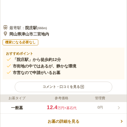
最寄駅：
院庄
駅
(
666m
)
岡山県津山市二宮地内
檀家になる必要なし
おすすめポイント
「院庄駅」から徒歩約12分
市街地の中ではあるが、静かな環境
市営なので申請がいるお墓
コメント・口コミを見る
お墓タイプ
参考価格
管理費
ライフドット編集部のコメント
市街地の中にありますが、静かな環境で、心ゆくまで故人とゆっ
12.4
一般墓
0円
万円
+墓石代
くり対話することができるお墓です。建墓には申請が必要で津山
市に1年以上居住予定のある方で、市長に許可を貰えた方のみ申
お墓の詳細を見る
し込むことができます。檀家に入る必要性もなく、宗教不問のお
コメントの続きを読む