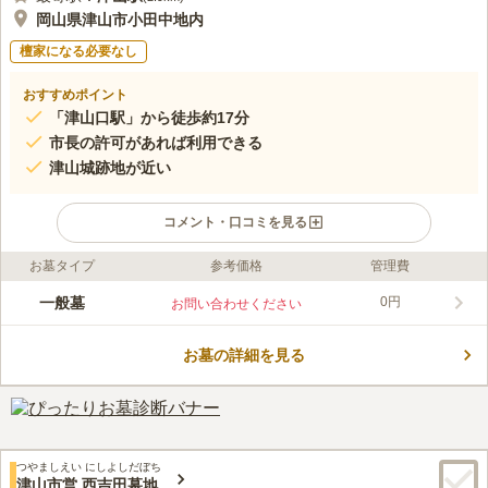
岡山県津山市小田中地内
檀家になる必要なし
おすすめポイント
「津山口駅」から徒歩約17分
市長の許可があれば利用できる
津山城跡地が近い
コメント・口コミを見る
お墓タイプ
参考価格
管理費
ライフドット編集部のコメント
津山城跡地に近く、津山文化センターや城下町博物館のあり歴史
一般墓
0円
お問い合わせください
を学ぶことができる環境にあるお墓です。墓地内は静かで落ち着
きのある環境なので、故人も安らかに眠ることができます。市長
お墓の詳細を見る
の許可を受けて、1年以上市内に居住予定のある方が申し込むこ
コメントの続きを読む
とができます。周辺には買い物ができる施設なども建ち並んでい
るので、お参りのついでに買い物に行くのもいいでしょう。
口コミ評価
この霊園はまだ誰からも評価されていません。
つやましえい にしよしだぼち
津山市営 西吉田墓地