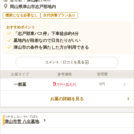
最寄駅：
津山
駅
(
3.4km
)
岡山県津山市志戸部地内
檀家になる必要なし
永代供養プランあり
おすすめポイント
「志戸部東バス停」下車徒歩約4分
墓地内が段差なので日当たりがいい
津山市の条件を満たした方が利用できる
コメント・口コミを見る
お墓タイプ
参考価格
管理費
ライフドット編集部のコメント
周りに建物もなく、段々になった墓地なので日当たりがよく、暖
9
一般墓
0円
万円
+墓石代
かい日差しが訪れる人の気持ちを穏やかにしてくれるお墓です。
市営なので利用に条件があり、津山市に1年以上住む予定のある
お墓の詳細を見る
方で、市長からの許可も受けている方のみ申請することができま
コメントの続きを読む
す。宗教に縛りはないので、どの宗教に入られていても利用する
ことができるのもうれしいポイントです。
口コミ評価
つやましえい やいでぼち
この霊園はまだ誰からも評価されていません。
津山市営 八出墓地