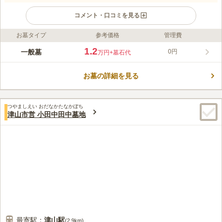
コメント・口コミを見る
お墓タイプ
参考価格
管理費
ライフドット編集部のコメント
住宅街の中にある市営の墓地です。市営なので利用するにはいく
1.2
一般墓
0円
万円
+墓石代
つかの条件があり、市長に許可を受けた方で、津山市内に1年以
上居住む方のみ申し込みが可能です。永代供養も受け付けている
お墓の詳細を見る
ので、なかなかお参りに行くことができない方や後継者がいない
コメントの続きを読む
方などにおすすめです。近くにコンビニなどがあり、お参りに必
要なものを揃えることができて便利です。
口コミ評価
つやましえい おだなかたなかぼち
この霊園はまだ誰からも評価されていません。
津山市営 小田中田中墓地
最寄駅：
津山
駅
(
2.9km
)