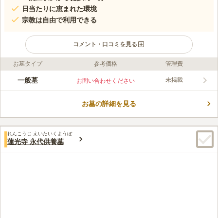
日当たりに恵まれた環境
宗教は自由で利用できる
コメント・口コミを見る
お墓タイプ
参考価格
管理費
ライフドット編集部のコメント
いつでも日当たり抜群の全区画南向きの墓地で、墓地内は暖かい
一般墓
未掲載
お問い合わせください
日差しが心地よく訪れる人も穏やかにお参りすることができま
す。小高い丘に建てられた墓地なので、景色も良く自然も豊か
お墓の詳細を見る
で、故人も安らかに眠ることができる環境です。宗教に縛られる
コメントの続きを読む
ことなく、すでに宗教に入っている方でも利用することができま
す。車でお参りされる方のために駐車場も完備されているので安
口コミ評価
心です。
れんこうじ えいたいくようぼ
この霊園はまだ誰からも評価されていません。
蓮光寺 永代供養墓