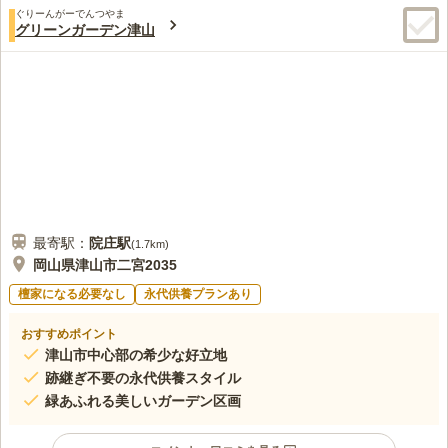
ぐりーんがーでんつやま
グリーンガーデン津山
最寄駅：
院庄
駅
(
1.7km
)
岡山県津山市二宮2035
檀家になる必要なし
永代供養プランあり
おすすめポイント
津山市中心部の希少な好立地
跡継ぎ不要の永代供養スタイル
緑あふれる美しいガーデン区画