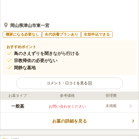
岡山県津山市東一宮
檀家になる必要なし
永代供養プランあり
生前申込できる
おすすめポイント
鳥のさえずりを聞きながら行ける
宗教帰依の必要がない
閑静な墓地
コメント・口コミを見る
お墓タイプ
参考価格
管理費
ライフドット編集部のコメント
岡山県津山市東一宮には、唐人のお墓があります。 約400年前に
一般墓
未掲載
お問い合わせください
豊臣秀吉が連れてきた人たちのお墓で、唐人田などの彼らの偉業
を称えています。 東一宮墓地は、民間霊園なので指定された石
お墓の詳細を見る
材店がありません。 ご家族で納得のいく墓石を考えることがで
コメントの続きを読む
きます。 檀家になる義務もなく、自由度の高い墓地です。 檀家
間の行事や交流が苦手な方に嬉しいポイントです。
口コミ評価