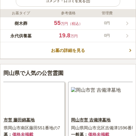
コメント・口コミを見る
お墓タイプ
参考価格
管理費
ライフドット編集部のコメント
津山市中心部の国道179号線沿いに、令和の時代にふさわしい永
55
樹木葬
0円
万円（税込）
代供養スタイルの樹木葬「グリーンガーデン津山」が誕生しまし
た。JR「院庄駅」から徒歩圏内という希少な好立地にありなが
19.8
永代供養墓
0円
万円
ら、跡継ぎ不要で生前のお申し込みも可能なため、将来の管理に
コメントの続きを読む
不安がある方も安心です。緑豊かなガーデニング区画は手入れも
行き届き、駐車場や水道も完備されています。利便性と安らぎを
お墓の詳細を見る
口コミ評価
兼ね備えた、新しいお墓のカタチをぜひご検討ください。
この霊園はまだ誰からも評価されていません。
岡山県で人気の公営霊園
山市営 藤田錦墓地
岡山市営 吉備津墓地
山県岡山市南区藤田551番地の7
岡山県岡山市北区吉備津1596番地
般墓
価格未掲載
一般墓
価格未掲載