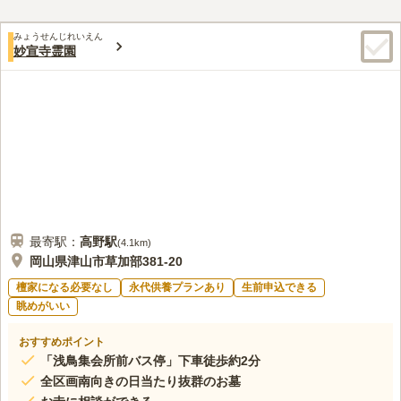
この霊園はまだ誰からも評価されていません。
みょうせんじれいえん
妙宣寺霊園
最寄駅：
高野
駅
(
4.1km
)
岡山県津山市草加部381-20
檀家になる必要なし
永代供養プランあり
生前申込できる
眺めがいい
おすすめポイント
「浅鳥集会所前バス停」下車徒歩約2分
全区画南向きの日当たり抜群のお墓