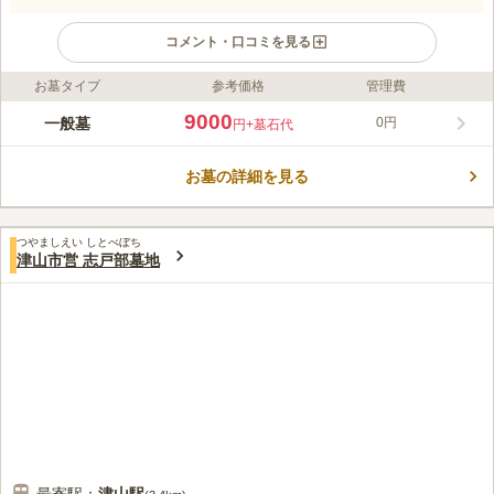
コメント・口コミを見る
お墓タイプ
参考価格
管理費
ライフドット編集部のコメント
近場に吉井川があり、川のせせらぎが耳に心地よく、自然を感じ
9000
一般墓
0円
円
+墓石代
ながら眠りにつきたい方におすすめのお墓です。利用するには市
内に1年以上居住予定のある方で、市長からの許可を受けた方の
お墓の詳細を見る
み申し込むことができます。津山文化センターや作州民芸館など
コメントの続きを読む
が近くにあり、お参りのついでに家族で立ち寄ってみるのも楽し
みのひとつです。
口コミ評価
つやましえい しとべぼち
この霊園はまだ誰からも評価されていません。
津山市営 志戸部墓地