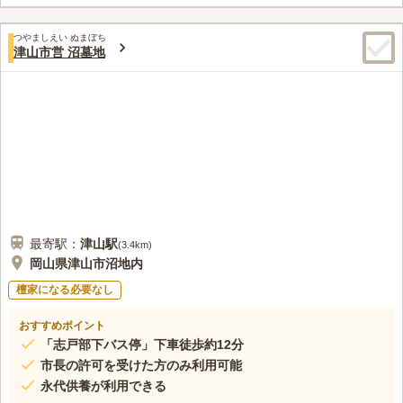
墓なので、どなたでも気軽に申し込むことができるのも魅力のひ
とつです。
口コミ評価
つやましえい ぬまぼち
この霊園はまだ誰からも評価されていません。
津山市営 沼墓地
最寄駅：
津山
駅
(
3.4km
)
岡山県津山市沼地内
檀家になる必要なし
おすすめポイント
「志戸部下バス停」下車徒歩約12分
市長の許可を受けた方のみ利用可能
永代供養が利用できる