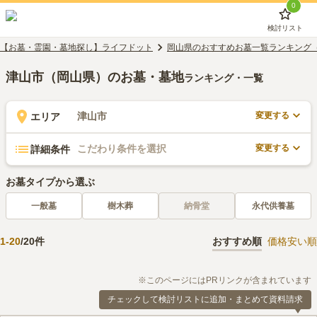
0
検討リスト
【お墓・霊園・墓地探し】ライフドット
岡山県のおすすめお墓一覧ランキング
津山市（岡山県）のお墓・墓地
ランキング・一覧
変更する
津山市
エリア
変更する
こだわり条件を選択
詳細条件
お墓タイプから選ぶ
一般墓
樹木葬
納骨堂
永代供養墓
1
-
20
/
20
件
おすすめ順
価格安い順
※このページにはPRリンクが含まれています
チェックして検討リストに追加・まとめて資料請求