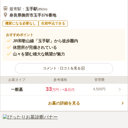
最寄駅：
玉手
駅
(
892m
)
奈良県御所市玉手376番地
檀家になる必要なし
生前申込できる
おすすめポイント
JR和歌山線「玉手駅」から徒歩圏内
休憩所が完備されている
山々を望む雄大な眺望が魅力
コメント・口コミを見る
お墓タイプ
参考価格
管理費
ライフドット編集部のコメント
舗装された参道は広く整備されており、ゆったりとしたスペース
33
一般墓
4,500円
万円～
+墓石代
が確保されています。 すれ違う人たちに気遣うことなく、落ち
着いてお参りすることができます。 休憩所には、法要が執り行
お墓の詳細を見る
える多目的ホールが併設されてます。 ご家族揃っての会食や休
コメントの続きを読む
憩に利用できる利便性の高さが魅力です。 水汲み場があるの
で、お花の水替えやお墓のお掃除にも困りません。 車で訪れる
口コミ評価
方のために駐車場が用意されています。
3.5
みんなの評価
口コミ
3
件