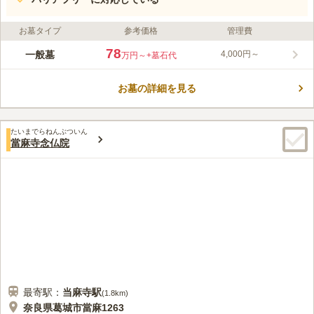
お墓タイプ
参考価格
管理費
78
一般墓
4,000円～
万円～
+墓石代
お墓の詳細を見る
たいまでらねんぶついん
當麻寺念仏院
最寄駅：
当麻寺
駅
(
1.8km
)
奈良県葛城市當麻1263