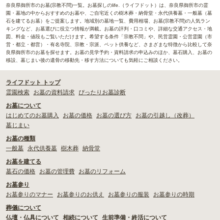
奈良県御所市のお墓(宗教不問)一覧。お墓探しのlife.（ライフドット）は、奈良県御所市の霊
園・墓地の中からおすすめのお墓や、ご自宅近くの樹木葬・納骨堂・永代供養墓・一般墓（墓
石を建てるお墓）をご提案します。地域別の墓地一覧、費用相場、お墓(宗教不問)の人気ラン
キングなど、お墓選びに役立つ情報が満載。お墓の評判・口コミや、詳細な交通アクセス・地
図、料金・値段もご覧いただけます。希望する条件「宗教不問」や、民営霊園・公営霊園（市
営・都立・都営）・有名寺院、宗教・宗派、ペット供養など、さまざまな特徴から比較して奈
良県御所市のお墓を探せます。お墓の見学予約・資料請求の申込みのほか、墓石購入、お墓の
移設、墓じまい後の遺骨の移動先・移す方法についても気軽にご相談ください。
ライフドット トップ
霊園検索
お墓の資料請求
ぴったりお墓診断
お墓について
はじめてのお墓購入
お墓の価格
お墓の選び方
お墓の引越し（改葬）
墓じまい
お墓の種類
一般墓
永代供養墓
樹木葬
納骨堂
お墓を建てる
墓石の価格
お墓の管理費
お墓のリフォーム
お墓参り
お墓参りのマナー
お墓参りのお供え
お墓参りの服装
お墓参りの時期
葬儀について
仏壇・仏具について
相続について
生前準備・終活について