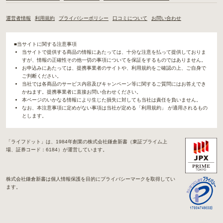
運営者情報
利用規約
プライバシーポリシー
口コミについて
お問い合わせ
■当サイトに関する注意事項
当サイトで提供する商品の情報にあたっては、十分な注意を払って提供しておりま
すが、情報の正確性その他一切の事項についてを保証をするものではありません。
お申込みにあたっては、提携事業者のサイトや、利用規約をご確認の上、ご自身で
ご判断ください。
当社では各商品のサービス内容及びキャンペーン等に関するご質問にはお答えでき
かねます。提携事業者に直接お問い合わせください。
本ページのいかなる情報により生じた損失に対しても当社は責任を負いません。
なお、本注意事項に定めがない事項は当社が定める「利用規約」 が適用されるもの
とします。
「ライフドット」は、1984年創業の株式会社鎌倉新書（東証プライム上
場、証券コード：6184）が運営しています。
株式会社鎌倉新書は個人情報保護を目的にプライバシーマークを取得してい
ます。