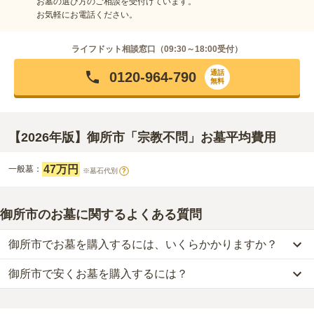
お墓の選び方のご相談を受付けています。
お気軽にお電話ください。
ライフドット相談窓口（
09:30～18:00
受付）
通話
0120-964-790
無料
【2026年版】御所市「宗教不問」お墓平均費用
47万円
一般墓：
※墓石代別
?
御所市のお墓に関するよくある質問
御所市でお墓を購入するには、いくらかかりますか？
御所市で安くお墓を購入するには？
御所市
での購入費用の目安は、
一般墓が約187万円
です。
一般墓を建てる場合は、「永代使用料（土地代）」と「墓石代」の
御所市
で一番安価な
お墓
は、
蛇穴公園墓地
の
一般墓
で、
10万円
(墓
2つが主な費用となります。