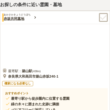
自宅の近くにスーパーがあり、お墓参りの前にお花やろうそく、
20代
女性
お探しの条件に近い霊園・墓地
お供え物を購入してから自家用車で走ります。霊園の近くには食事する場
所が沢山あるので、電話で予約して法事の時にいつも活用してます。
口コミの続きを読む
あかさかきょうどうぼち
赤坂共同墓地
最寄駅：
築山
駅
(
438m
)
奈良県大和高田市築山赤坂240-1
檀家になる必要なし
おすすめポイント
最寄り駅から徒歩圏内に位置する霊園
緑の木々に囲まれた史跡に隣接
バリアフリーに対応している