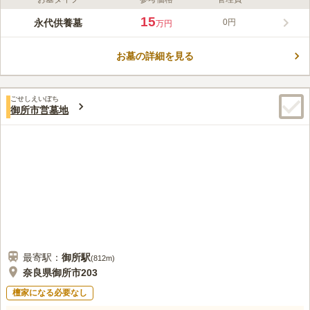
15
永代供養墓
0円
万円
お墓の詳細を見る
ごせしえいぼち
御所市営墓地
最寄駅：
御所
駅
(
812m
)
奈良県御所市203
檀家になる必要なし