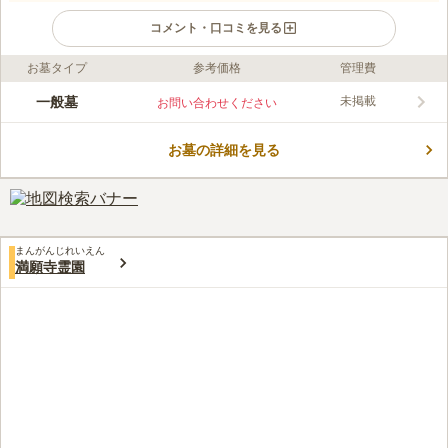
コメント・口コミを見る
お墓タイプ
参考価格
管理費
ライフドット編集部のコメント
御所市営墓地は、交通の便が良い場所に位置する約1500区画の
一般墓
未掲載
お問い合わせください
公営墓地です。令和7年に管理事務所や駐車場などがリニューア
ルされ、綺麗になりました。墓地区画は平坦で日当たりも良く、
お墓の詳細を見る
トイレ、駐車場、水汲み場などが完備されており、お参りしやす
コメントの続きを読む
い環境です。周辺には御所市立中央公民館、葛城公園、御所市役
所、御所市防災交流館Mimoroなどがあり、隣接する大型スーパ
口コミ評価
ーマーケットでお墓参り用品の購入も可能です。
3.8
みんなの評価
口コミ
3
件
周辺には大きなスーパーも有り、そこでお供えや、お花屋さんも
40代
女性
まんがんじれいえん
入っていて、現地でお墓参りの準備ができるのがいい
満願寺霊園
口コミの続きを読む