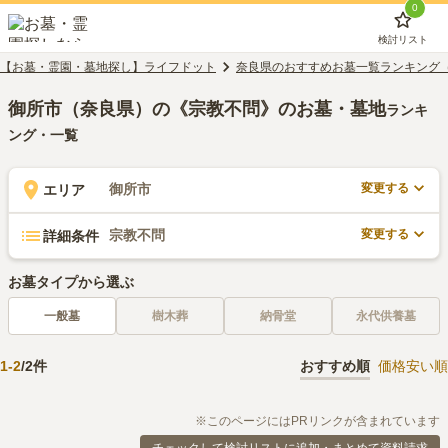
0
検討リスト
【お墓・霊園・墓地探し】ライフドット
奈良県のおすすめお墓一覧ランキング
御所市（奈良県）の《宗教不問》のお墓・墓地
ランキ
ング・一覧
変更する
御所市
エリア
変更する
宗教不問
詳細条件
お墓タイプから選ぶ
一般墓
樹木葬
納骨堂
永代供養墓
1
-
2
/
2
件
おすすめ順
価格安い順
※このページにはPRリンクが含まれています