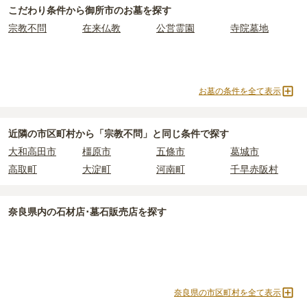
石代別)
からお求めいただけます。
御所市
の一般墓の永代使用料の平均は
41万円
で、墓石代は
奈良県の
こだわり条件から
御所市
のお墓を探す
一般的に最も費用を抑えられるのは、他の方のご遺骨と一緒に埋葬
平均
145.7万円
です。いずれも区画の広さや墓石の大きさ・素材に
宗教不問
在来仏教
公営霊園
寺院墓地
する
「合祀墓（ごうしぼ）」
と呼ばれるタイプです。個別のお墓に
よって変わります。
比べて省スペースで管理の手間がかからないため、費用が安く設定
されています。
なお、お墓によっては以下の費用が別途かかる場合があります。
価格の目安は、1名あたり5万円〜30万円程度です。
・
開眼法要の費用
：お墓を新しく建てた際に行う儀式のための費
お墓の条件を全て表示
用。僧侶に渡すお布施がかかります。
御所市
で安価なお墓を探したい場合は、
価格の安い順
で並び替えて
・
納骨式の費用
：お墓に遺骨を納める儀式のための費用。僧侶に渡
お墓を探すのがおすすめです。
すお布施、会食などの費用がかかります。
近隣の市区町村から
「宗教不問」と
同じ条件で探す
・
年間管理費
：お墓の管理費。契約後、毎年発生するケースがあり
大和高田市
橿原市
五條市
葛城市
ます。
高取町
大淀町
河南町
千早赤阪村
正確な費用は、区画や石材の選び方によって大きく変わるため、見
積もりを取るまで確定しません。
奈良県
内の石材店･墓石販売店を探す
現地見学では、担当者に「提示金額以外にかかる費用はないか」を
必ず確認することをおすすめします。
現地への見学が難しい場合は、資料請求でも各霊園の詳しい料金案
内を取り寄せることができます。
奈良県の市区町村を全て表示