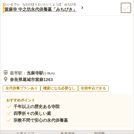
たいまでら なかのぼうえいたいくようぼ みちびき
當麻寺 中之坊永代供養墓「みちびき」
最寄駅：
当麻寺
駅
(
1.8km
)
奈良県葛城市當麻1263
永代供養プランあり
檀家になる必要なし
生前申込できる
おすすめポイント
千年以上の歴史ある寺院
四季折々の美しい庭
宗教不問で安心の永代供養墓
お墓タイプ
参考価格
管理費