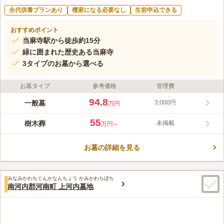
永代供養プランあり
檀家になる必要なし
生前申込できる
おすすめポイント
当麻寺駅から徒歩約15分
緑に囲まれた歴史ある当麻寺
3タイプのお墓から選べる
お墓タイプ
参考価格
管理費
94.8
一般墓
3,000円
万円
55
樹木葬
未掲載
万円～
お墓の詳細を見る
みなみかわちぐんかなんちょう かみかわちぼち
南河内郡河南町 上河内墓地