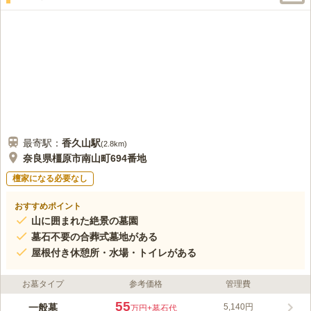
最寄駅：
香久山
駅
(
2.8km
)
奈良県橿原市南山町694番地
檀家になる必要なし
おすすめポイント
山に囲まれた絶景の墓園
墓石不要の合葬式墓地がある
屋根付き休憩所・水場・トイレがある
お墓タイプ
参考価格
管理費
55
一般墓
5,140円
万円
+墓石代