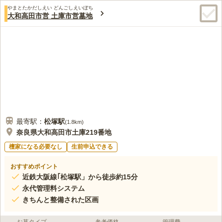
やまとたかだしえい どんごしえいぼち
大和高田市営 土庫市営墓地
最寄駅：
松塚
駅
(
1.8km
)
奈良県大和高田市土庫219番地
檀家になる必要なし
生前申込できる
おすすめポイント
近鉄大阪線｢松塚駅」から徒歩約15分
永代管理料システム
きちんと整備された区画