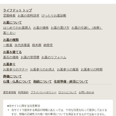
ライフドット トップ
霊園検索
お墓の資料請求
ぴったりお墓診断
お墓について
はじめてのお墓購入
お墓の価格
お墓の選び方
お墓の引越し（改葬）
墓じまい
お墓の種類
一般墓
永代供養墓
樹木葬
納骨堂
お墓を建てる
墓石の価格
お墓の管理費
お墓のリフォーム
お墓参り
お墓参りのマナー
お墓参りのお供え
お墓参りの服装
お墓参りの時期
葬儀について
仏壇・仏具について
相続について
生前準備・終活について
運営者情報
利用規約
プライバシーポリシー
口コミについて
お問い合わせ
■当サイトに関する注意事項
当サイトで提供する商品の情報にあたっては、十分な注意を払って提供しておりま
すが、情報の正確性その他一切の事項についてを保証をするものではありません。