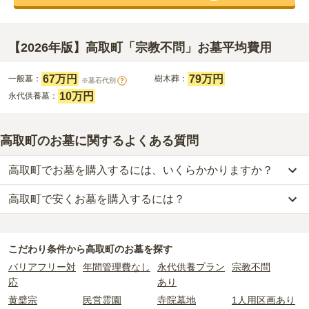
【2026年版】高取町「宗教不問」お墓平均費用
67万円
79万円
一般墓：
樹木葬：
※墓石代別
?
10万円
永代供養墓：
高取町のお墓に関するよくある質問
高取町でお墓を購入するには、いくらかかりますか？
高取町で安くお墓を購入するには？
高取町
での購入費用の目安は、
一般墓が約204万円、樹木葬が約79
万円、永代供養墓が約24万円
です。
高取町
で一番安価な
お墓
は、
壷阪山霊園
の
永代供養墓
で、
10万円
か
一般墓を建てる場合は、「永代使用料（土地代）」と「墓石代」の
らお求めいただけます。
2つが主な費用となります。
こだわり条件から
高取町
のお墓を探す
一般的に最も費用を抑えられるのは、他の方のご遺骨と一緒に埋葬
高取町
の一般墓の永代使用料の平均は
58万円
で、墓石代は
奈良県の
バリアフリー対
年間管理費なし
永代供養プラン
宗教不問
する
「合祀墓（ごうしぼ）」
と呼ばれるタイプです。個別のお墓に
平均
145.7万円
です。いずれも区画の広さや墓石の大きさ・素材に
応
あり
比べて省スペースで管理の手間がかからないため、費用が安く設定
よって変わります。
黄檗宗
民営霊園
寺院墓地
1人用区画あり
されています。
樹木葬・納骨堂・永代供養墓は、基本的に墓石代がかからず、永代