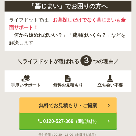
「墓じまい」でお困りの方へ
ライフドットでは、
お墓探しだけでなく墓じまいも全
面サポート！
「
何から始めればいい？
」「
費用はいくら？
」などを
解決します
３
＼ライフドットが選ばれる
つの理由／
手厚いサポート
無料お見積もり
立ち会い不要
無料でお見積もり・ご提案
0120-527-369
（通話無料）
受付時間：
09:30～18:00
（土日祝も対応）