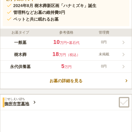
2024年8月 樹木葬新区画「ハナミズキ」誕生
管理料などお墓の維持費0円
ペットと共に眠れるお墓
お墓タイプ
参考価格
管理費
10
一般墓
0円
万円
+墓石代
18
樹木葬
未掲載
万円（税込）
5
永代供養墓
0円
万円
お墓の詳細を見る
ごせしえいぼち
御所市営墓地