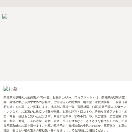
奈良県高取町のお墓(宗教不問)一覧。お墓探しのlife.（ライフドット）は、奈良県高取町の霊
園・墓地の中からおすすめのお墓や、ご自宅近くの樹木葬・納骨堂・永代供養墓・一般墓（墓
石を建てるお墓）をご提案します。地域別の墓地一覧、費用相場、お墓(宗教不問)の人気ラン
キングなど、お墓選びに役立つ情報が満載。お墓の評判・口コミや、詳細な交通アクセス・地
図、料金・値段もご覧いただけます。希望する条件「宗教不問」や、民営霊園・公営霊園（市
営・都立・都営）・有名寺院、宗教・宗派、ペット供養など、さまざまな特徴から比較して奈
良県高取町のお墓を探せます。お墓の見学予約・資料請求の申込みのほか、墓石購入、お墓の
移設、墓じまい後の遺骨の移動先・移す方法についても気軽にご相談ください。