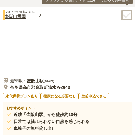
チェックして検討リストに追加・まとめて資料請求
つぼさかやまれいえん
壷阪山霊園
最寄駅：
壺阪山
駅
(
844m
)
奈良県高市郡高取町清水谷2640
永代供養プランあり
檀家になる必要なし
生前申込できる
おすすめポイント
近鉄「壷阪山駅」から徒歩約10分
日常では触れられない自然を感じられる
車椅子の無料貸し出し