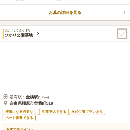
お墓の詳細を見る
ひかりこうえんぼち
ひかり公園墓地
最寄駅：
金橋
駅
(
1.1km
)
奈良県橿原市曽我町519
檀家になる必要なし
生前申込できる
永代供養プランあり
ペット供養できる
おすすめポイント