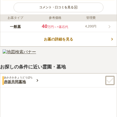
コメント・口コミを見る
お墓タイプ
参考価格
管理費
ライフドット編集部のコメント
美しい自然と手入れされた花や草が心を休めてくれる霊園です。
40
一般墓
4,200円
万円～
+墓石代
園内には風情漂う観音様が安置されており、お墓を暖かく見守っ
てくれます。 一般墓所ではバラエティー豊かな区画が用意され
お墓の詳細を見る
ており、面積や管理費・永代使用料を考慮して自由に選択できま
コメントの続きを読む
す。また、後継者のいない方のために永代供養合祀墓も設けられ
ています。
口コミ評価
4.1
みんなの評価
口コミ
6
件
四季が味わえて のんびりできる。いつも掃除が行き届いている
60代
女性
お探しの条件に近い霊園・墓地
ので、気持ちよくお墓参りができる。近くにはお花も売っているし、コン
ビニもあって田舎だけれど不便はない。
口コミの続きを読む
あかさかきょうどうぼち
赤坂共同墓地