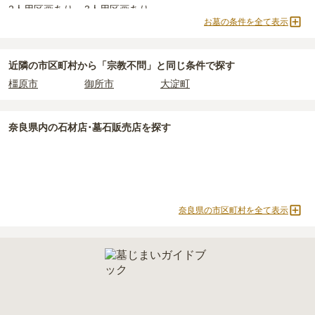
2人用区画あり
3人用区画あり
価格の目安は、1名あたり5万円〜30万円程度です。
使用料のみかかります。
お墓の条件を全て表示
高取町
で安価なお墓を探したい場合は、
価格の安い順
で並び替えて
なお、お墓によっては以下の費用が別途かかる場合があります。
お墓を探すのがおすすめです。
・
開眼法要の費用
：お墓を新しく建てた際に行う儀式のための費
近隣の市区町村から
「宗教不問」と
同じ条件で探す
用。僧侶に渡すお布施がかかります。
橿原市
御所市
大淀町
・
納骨式の費用
：お墓に遺骨を納める儀式のための費用。僧侶に渡
すお布施、会食などの費用がかかります。
・
年間管理費
：お墓の管理費。契約後、毎年発生するケースがあり
奈良県
内の石材店･墓石販売店を探す
ます。
正確な費用は、区画や石材の選び方によって大きく変わるため、見
積もりを取るまで確定しません。
現地見学では、担当者に「提示金額以外にかかる費用はないか」を
奈良県の市区町村を全て表示
必ず確認することをおすすめします。
現地への見学が難しい場合は、資料請求でも各霊園の詳しい料金案
内を取り寄せることができます。