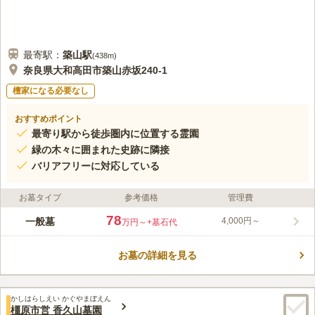
最寄駅：
築山
駅
(
438m
)
奈良県大和高田市築山赤坂240-1
檀家になる必要なし
おすすめポイント
最寄り駅から徒歩圏内に位置する霊園
緑の木々に囲まれた史跡に隣接
バリアフリーに対応している
お墓タイプ
参考価格
管理費
78
一般墓
4,000円～
万円～
+墓石代
お墓の詳細を見る
かしはらしえい かぐやまぼえん
橿原市営 香久山墓園