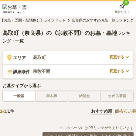
0
検討リスト
【お墓・霊園・墓地探し】ライフドット
奈良県のおすすめお墓一覧ランキング
高取町（奈良県）の《宗教不問》のお墓・墓地
ランキ
ング・一覧
変更する
高取町
エリア
変更する
宗教不問
詳細条件
お墓タイプから選ぶ
一般墓
樹木葬
納骨堂
永代供養墓
1
-
1
/
1
件
おすすめ順
価格安い順
※このページにはPRリンクが含まれています