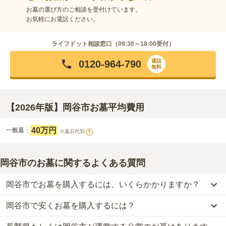
お墓の選び方のご相談を受付けています。
お気軽にお電話ください。
ライフドット相談窓口（
09:30～18:00
受付）
通話
0120-964-790
無料
【2026年版】岡谷市お墓平均費用
40万円
一般墓：
※墓石代別
?
岡谷市のお墓に関するよくある質問
岡谷市でお墓を購入するには、いくらかかりますか？
岡谷市で安くお墓を購入するには？
岡谷市
での購入費用の目安は、
一般墓が約201万円
です。
一般墓を建てる場合は、「永代使用料（土地代）」と「墓石代」の