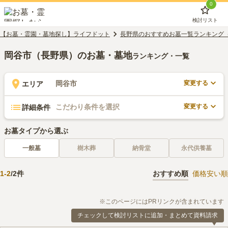
0
検討リスト
【お墓・霊園・墓地探し】ライフドット
長野県のおすすめお墓一覧ランキング
岡谷市（長野県）のお墓・墓地
ランキング・一覧
変更する
岡谷市
エリア
変更する
こだわり条件を選択
詳細条件
お墓タイプから選ぶ
一般墓
樹木葬
納骨堂
永代供養墓
1
-
2
/
2
件
おすすめ順
価格安い順
※このページにはPRリンクが含まれています
チェックして検討リストに追加・まとめて資料請求