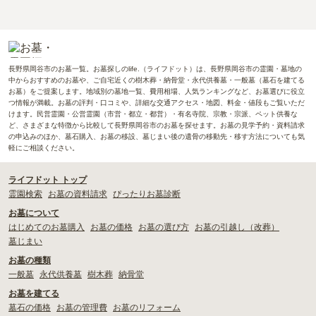
長野県岡谷市のお墓一覧。お墓探しのlife.（ライフドット）は、長野県岡谷市の霊園・墓地の
中からおすすめのお墓や、ご自宅近くの樹木葬・納骨堂・永代供養墓・一般墓（墓石を建てる
お墓）をご提案します。地域別の墓地一覧、費用相場、人気ランキングなど、お墓選びに役立
つ情報が満載。お墓の評判・口コミや、詳細な交通アクセス・地図、料金・値段もご覧いただ
けます。民営霊園・公営霊園（市営・都立・都営）・有名寺院、宗教・宗派、ペット供養な
ど、さまざまな特徴から比較して長野県岡谷市のお墓を探せます。お墓の見学予約・資料請求
の申込みのほか、墓石購入、お墓の移設、墓じまい後の遺骨の移動先・移す方法についても気
軽にご相談ください。
ライフドット トップ
霊園検索
お墓の資料請求
ぴったりお墓診断
お墓について
はじめてのお墓購入
お墓の価格
お墓の選び方
お墓の引越し（改葬）
墓じまい
お墓の種類
一般墓
永代供養墓
樹木葬
納骨堂
お墓を建てる
墓石の価格
お墓の管理費
お墓のリフォーム