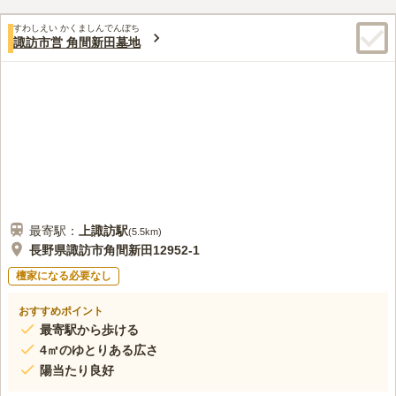
すわしえい かくましんでんぼち
諏訪市営 角間新田墓地
最寄駅：
上諏訪
駅
(
5.5km
)
長野県諏訪市角間新田12952-1
檀家になる必要なし
おすすめポイント
最寄駅から歩ける
4㎡のゆとりある広さ
陽当たり良好