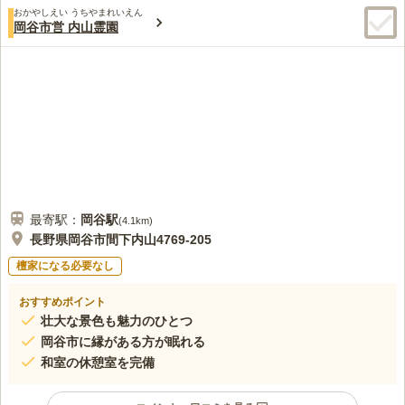
おかやしえい うちやまれいえん
岡谷市営 内山霊園
最寄駅：
岡谷
駅
(
4.1km
)
長野県岡谷市間下内山4769-205
檀家になる必要なし
おすすめポイント
壮大な景色も魅力のひとつ
岡谷市に縁がある方が眠れる
和室の休憩室を完備