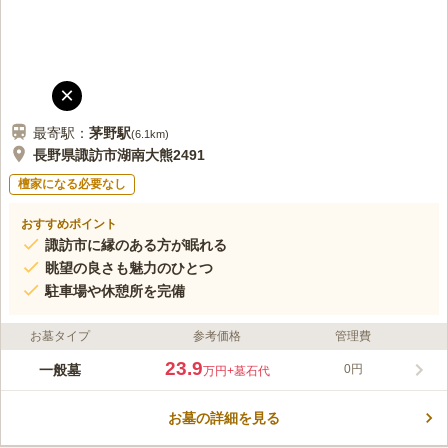
×
最寄駅：
茅野
駅
(
6.1km
)
長野県諏訪市湖南大熊2491
檀家になる必要なし
おすすめポイント
諏訪市に縁のある方が眠れる
眺望の良さも魅力のひとつ
駐車場や休憩所を完備
お墓タイプ
参考価格
管理費
23.9
一般墓
0円
万円
+墓石代
お墓の詳細を見る