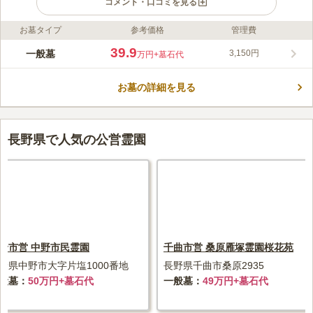
コメント・口コミを見る
お墓タイプ
参考価格
管理費
ライフドット編集部のコメント
ロケーションに恵まれた市営霊園です。 4㎡のゆとりある区画
39.9
一般墓
3,150円
万円
+墓石代
で、隣のお墓との距離を保つことができるため、窮屈な思いをし
ないで済みます。 合葬式墓地を完備しているので、おひとり様
お墓の詳細を見る
やお墓の継承者が居ない方でも安心して眠ることができます。 8
コメントの続きを読む
時30分から17時15分の間開園しており、通年営業を行っていま
すが、年末年始はお休みです。
口コミ評価
3.8
みんなの評価
口コミ
1
件
長野県で人気の公営霊園
霊園の近くには花屋やホームセンターが無いので、事前に購入し
50代
男性
てからでないといけない事が少し不便。食事が出来る所も近くには無いの
で、その点も少し不便。
口コミの続きを読む
野市営 中野市民霊園
千曲市営 桑原雁塚霊園桜花苑
野県中野市大字片塩1000番地
長野県千曲市桑原2935
般墓
50万円+墓石代
一般墓
49万円+墓石代