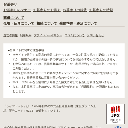
お墓参り
お墓参りのマナー
お墓参りのお供え
お墓参りの服装
お墓参りの時期
葬儀について
仏壇・仏具について
相続について
生前準備・終活について
運営者情報
利用規約
プライバシーポリシー
口コミについて
お問い合わせ
■当サイトに関する注意事項
当サイトで提供する商品の情報にあたっては、十分な注意を払って提供しておりま
すが、情報の正確性その他一切の事項についてを保証をするものではありません。
お申込みにあたっては、提携事業者のサイトや、利用規約をご確認の上、ご自身で
ご判断ください。
当社では各商品のサービス内容及びキャンペーン等に関するご質問にはお答えでき
かねます。提携事業者に直接お問い合わせください。
本ページのいかなる情報により生じた損失に対しても当社は責任を負いません。
なお、本注意事項に定めがない事項は当社が定める「利用規約」 が適用されるもの
とします。
「ライフドット」は、1984年創業の株式会社鎌倉新書（東証プライム上
場、証券コード：6184）が運営しています。
株式会社鎌倉新書は個人情報保護を目的にプライバシーマークを取得してい