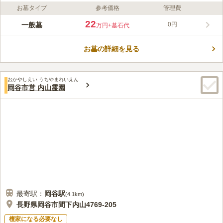
お墓タイプ
参考価格
管理費
22
一般墓
0円
万円
+墓石代
お墓の詳細を見る
おかやしえい うちやまれいえん
岡谷市営 内山霊園
最寄駅：
岡谷
駅
(
4.1km
)
長野県岡谷市間下内山4769-205
檀家になる必要なし