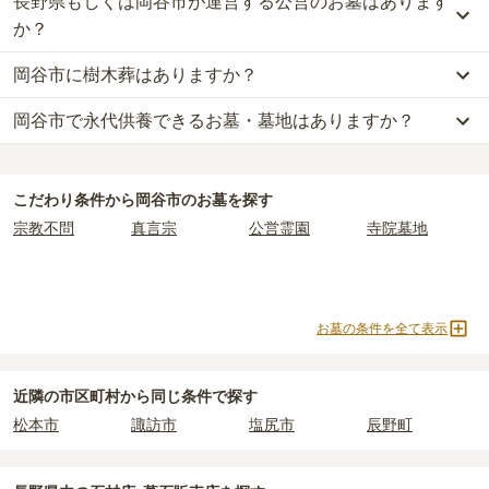
長野県もしくは岡谷市が運営する公営のお墓はあります
岡谷市
で一番安価な
お墓
は、
岡谷市営 内山霊園
の
一般墓
で、
40万
2つが主な費用となります。
円
(墓石代別)
からお求めいただけます。
か？
岡谷市
の一般墓の永代使用料の平均は
40万円
で、墓石代は
長野県の
一般的に最も費用を抑えられるのは、他の方のご遺骨と一緒に埋葬
平均
161万円
です。いずれも区画の広さや墓石の大きさ・素材によ
岡谷市に樹木葬はありますか？
する
「合祀墓（ごうしぼ）」
と呼ばれるタイプです。個別のお墓に
岡谷市
には、
長野県もしくは岡谷市
が運営する公営の霊園が
1
件あ
って変わります。
比べて省スペースで管理の手間がかからないため、費用が安く設定
ります。
岡谷市で永代供養できるお墓・墓地はありますか？
岡谷市
には、樹木葬の掲載がありません。
されています。
岡谷市営 内山霊園
がそれにあたります。
なお、お墓によっては以下の費用が別途かかる場合があります。
自然葬をお考えの場合は、海洋散骨もご検討ください。
価格の目安は、1名あたり5万円〜30万円程度です。
・
開眼法要の費用
：お墓を新しく建てた際に行う儀式のための費
岡谷市
には、永代供養の掲載がありません。
公営霊園は民営の霊園と異なり、契約にあたって応募資格が設けら
用。僧侶に渡すお布施がかかります。
永代供養をお考えの場合は、海洋散骨もご検討ください。
岡谷市
で安価なお墓を探したい場合は、
価格の安い順
で並び替えて
れているケースがほとんどです。
・
納骨式の費用
：お墓に遺骨を納める儀式のための費用。僧侶に渡
こだわり条件から
岡谷市
のお墓を探す
お墓を探すのがおすすめです。
主な条件として、遺骨がすでにある、該当の市区町村に一定年数以
すお布施、会食などの費用がかかります。
宗教不問
真言宗
公営霊園
寺院墓地
上住んでいるなどが挙げられます。
・
年間管理費
：お墓の管理費。契約後、毎年発生するケースがあり
条件を満たさない場合は、申し込み自体ができないことも多いた
ます。
め、事前の確認が重要です。
契約条件の詳細は、各霊園のページをご確認いただくか、資料請求
正確な費用は、区画や石材の選び方によって大きく変わるため、見
お墓の条件を全て表示
よりお問い合わせください。
積もりを取るまで確定しません。
現地見学では、担当者に「提示金額以外にかかる費用はないか」を
必ず確認することをおすすめします。
近隣の市区町村から
同じ条件で探す
現地への見学が難しい場合は、資料請求でも各霊園の詳しい料金案
松本市
諏訪市
塩尻市
辰野町
内を取り寄せることができます。