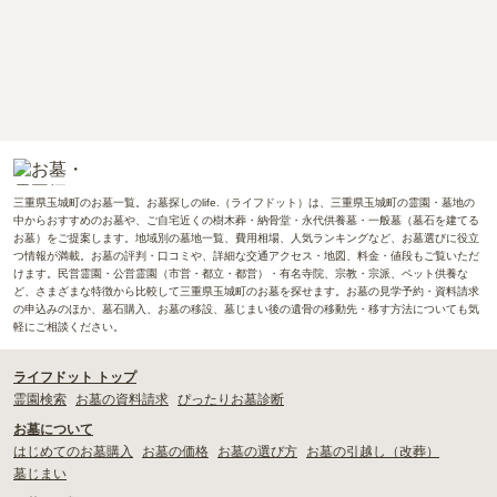
三重県玉城町のお墓一覧。お墓探しのlife.（ライフドット）は、三重県玉城町の霊園・墓地の
中からおすすめのお墓や、ご自宅近くの樹木葬・納骨堂・永代供養墓・一般墓（墓石を建てる
お墓）をご提案します。地域別の墓地一覧、費用相場、人気ランキングなど、お墓選びに役立
つ情報が満載。お墓の評判・口コミや、詳細な交通アクセス・地図、料金・値段もご覧いただ
けます。民営霊園・公営霊園（市営・都立・都営）・有名寺院、宗教・宗派、ペット供養な
ど、さまざまな特徴から比較して三重県玉城町のお墓を探せます。お墓の見学予約・資料請求
の申込みのほか、墓石購入、お墓の移設、墓じまい後の遺骨の移動先・移す方法についても気
軽にご相談ください。
ライフドット トップ
霊園検索
お墓の資料請求
ぴったりお墓診断
お墓について
はじめてのお墓購入
お墓の価格
お墓の選び方
お墓の引越し（改葬）
墓じまい