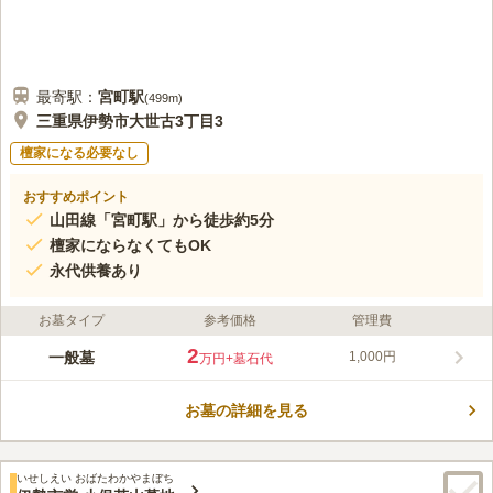
最寄駅：
宮町
駅
(
499m
)
三重県伊勢市大世古3丁目3
檀家になる必要なし
おすすめポイント
山田線「宮町駅」から徒歩約5分
檀家にならなくてもOK
永代供養あり
お墓タイプ
参考価格
管理費
2
一般墓
1,000円
万円
+墓石代
お墓の詳細を見る
いせしえい おばたわかやまぼち