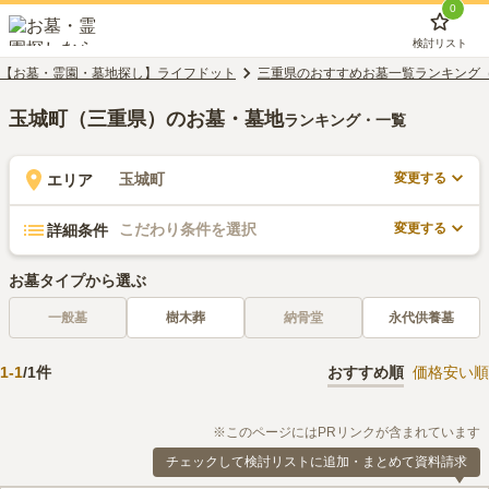
0
検討リスト
【お墓・霊園・墓地探し】ライフドット
三重県のおすすめお墓一覧ランキング
玉城町（三重県）のお墓・墓地
ランキング・一覧
変更する
玉城町
エリア
変更する
こだわり条件を選択
詳細条件
お墓タイプから選ぶ
一般墓
樹木葬
納骨堂
永代供養墓
1
-
1
/
1
件
おすすめ順
価格安い順
※このページにはPRリンクが含まれています
チェックして検討リストに追加・まとめて資料請求