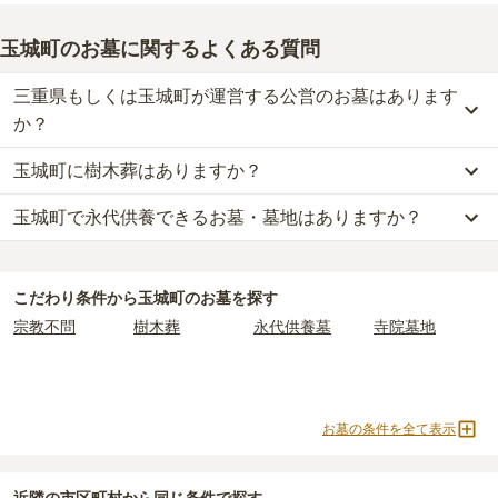
玉城町のお墓に関するよくある質問
三重県もしくは玉城町が運営する公営のお墓はあります
か？
玉城町に樹木葬はありますか？
玉城町
には、公営の霊園の掲載がありません。
一方で、
三重県
内には、県または市区町村が運営する公営の霊園が
玉城町で永代供養できるお墓・墓地はありますか？
玉城町
には、
1
件の樹木葬があります。
27
件あります。
詳しくは、
玉城町
の樹木葬の一覧
をご覧ください。
玉城町
には、永代供養できるお墓・墓地が
2
件あります。
公営霊園は民営の霊園と異なり、契約にあたって応募資格が設けら
詳しくは、
玉城町
の永代供養の一覧
をご覧ください。
れているケースがほとんどです。
こだわり条件から
玉城町
のお墓を探す
主な条件として、遺骨がすでにある、該当の市区町村に一定年数以
宗教不問
樹木葬
永代供養墓
寺院墓地
上住んでいるなどが挙げられます。
条件を満たさない場合は、申し込み自体ができないことも多いた
め、事前の確認が重要です。
契約条件の詳細は、各霊園のページをご確認いただくか、資料請求
お墓の条件を全て表示
よりお問い合わせください。