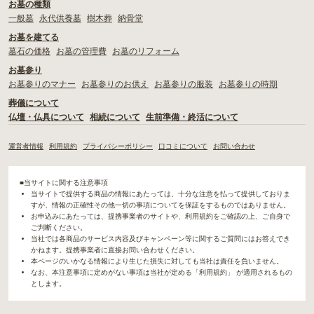
お墓の種類
一般墓
永代供養墓
樹木葬
納骨堂
お墓を建てる
墓石の価格
お墓の管理費
お墓のリフォーム
お墓参り
お墓参りのマナー
お墓参りのお供え
お墓参りの服装
お墓参りの時期
葬儀について
仏壇・仏具について
相続について
生前準備・終活について
運営者情報
利用規約
プライバシーポリシー
口コミについて
お問い合わせ
■当サイトに関する注意事項
当サイトで提供する商品の情報にあたっては、十分な注意を払って提供しておりま
すが、情報の正確性その他一切の事項についてを保証をするものではありません。
お申込みにあたっては、提携事業者のサイトや、利用規約をご確認の上、ご自身で
ご判断ください。
当社では各商品のサービス内容及びキャンペーン等に関するご質問にはお答えでき
かねます。提携事業者に直接お問い合わせください。
本ページのいかなる情報により生じた損失に対しても当社は責任を負いません。
なお、本注意事項に定めがない事項は当社が定める「利用規約」 が適用されるもの
とします。