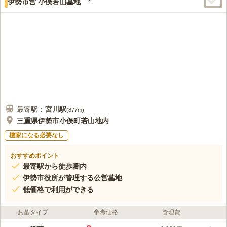
伊勢市営 小俣若山墓地
最寄駅：
宮川
駅
(
877m
)
三重県伊勢市小俣町若山地内
檀家になる必要なし
おすすめポイント
最寄駅から徒歩圏内
伊勢市役所が管理する公営墓地
低価格で利用ができる
お墓タイプ
参考価格
管理費