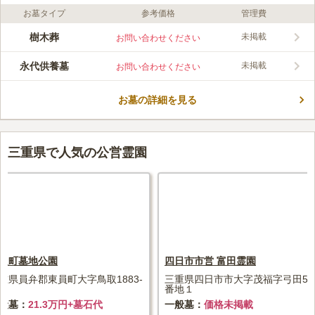
お墓タイプ
参考価格
管理費
口コミ評価
この霊園はまだ誰からも評価されていません。
樹木葬
未掲載
お問い合わせください
永代供養墓
未掲載
お問い合わせください
お墓の詳細を見る
三重県で人気の公営霊園
員町墓地公園
四日市市営 富田霊園
重県員弁郡東員町大字鳥取1883-
三重県四日市市大字茂福字弓田57
番地１
般墓
21.3万円+墓石代
一般墓
価格未掲載