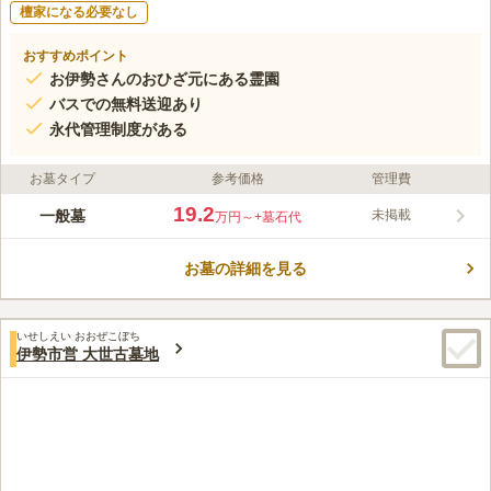
檀家になる必要なし
おすすめポイント
お伊勢さんのおひざ元にある霊園
バスでの無料送迎あり
永代管理制度がある
お墓タイプ
参考価格
管理費
19.2
一般墓
未掲載
万円～
+墓石代
お墓の詳細を見る
いせしえい おおぜこぼち
伊勢市営 大世古墓地