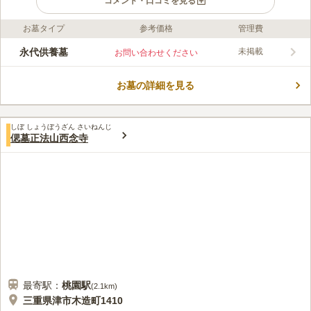
コメント・口コミを見る
お墓タイプ
参考価格
管理費
口コミ評価
この霊園はまだ誰からも評価されていません。
永代供養墓
未掲載
お問い合わせください
お墓の詳細を見る
しぼ しょうぼうざん さいねんじ
偲墓正法山西念寺
最寄駅：
桃園
駅
(
2.1km
)
三重県津市木造町1410