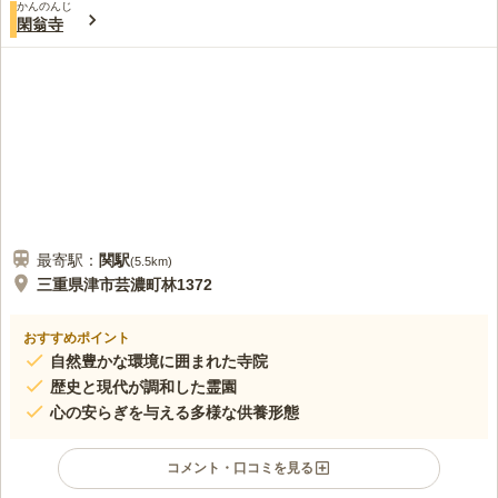
かんのんじ
閑翁寺
最寄駅：
関
駅
(
5.5km
)
三重県津市芸濃町林1372
おすすめポイント
自然豊かな環境に囲まれた寺院
歴史と現代が調和した霊園
心の安らぎを与える多様な供養形態
コメント・口コミを見る