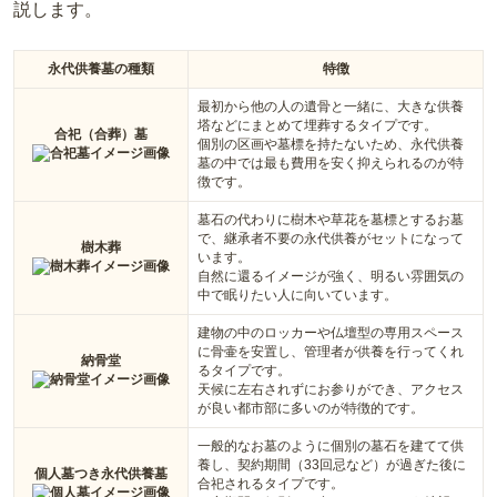
説します。
永代供養墓の種類
特徴
最初から他の人の遺骨と一緒に、大きな供養
塔などにまとめて埋葬するタイプです。
合祀（合葬）墓
個別の区画や墓標を持たないため、永代供養
墓の中では最も費用を安く抑えられるのが特
徴です。
墓石の代わりに樹木や草花を墓標とするお墓
で、継承者不要の永代供養がセットになって
樹木葬
います。
自然に還るイメージが強く、明るい雰囲気の
中で眠りたい人に向いています。
建物の中のロッカーや仏壇型の専用スペース
に骨壷を安置し、管理者が供養を行ってくれ
納骨堂
るタイプです。
天候に左右されずにお参りができ、アクセス
が良い都市部に多いのが特徴的です。
一般的なお墓のように個別の墓石を建てて供
養し、契約期間（33回忌など）が過ぎた後に
個人墓つき永代供養墓
合祀されるタイプです。