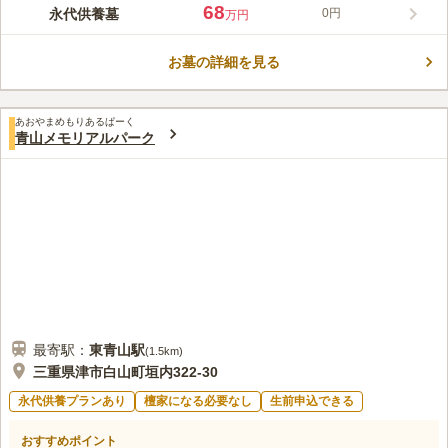
て霊園と寺院によって行われるため、従来のお墓のような草むし
68
永代供養墓
0円
万円
りや掃除の必要がありません。また、永代供養墓は永久埋葬のた
コメントの続きを読む
め合祀になる心配がなく、人数制限がないため夫婦・家族みんな
で入ることができます。樹木葬は骨袋での埋葬となり、最期はゆ
お墓の詳細を見る
口コミ評価
っくりと自然に還りたいという方におすすめです。
この霊園はまだ誰からも評価されていません。
あおやまめもりあるぱーく
青山メモリアルパーク
最寄駅：
東青山
駅
(
1.5km
)
三重県津市白山町垣内322-30
永代供養プランあり
檀家になる必要なし
生前申込できる
おすすめポイント