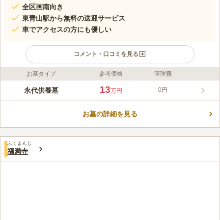
全区画南向き
東青山駅から無料の送迎サービス
車でアクセスの方にも優しい
コメント・口コミを見る
お墓タイプ
参考価格
管理費
ライフドット編集部のコメント
宗旨や宗派の区別なくお墓を建てることができます。 後継者が
13
永代供養墓
0円
万円
いない方にも永代供養合祀墓があり、年に3回、合同供養を行っ
ているので、安心して眠ることができます。 50名収容できる多
お墓の詳細を見る
目的ホールは、ご家族・ご親戚で年忌の法要行事に使えて便利で
コメントの続きを読む
す。 近くにはレジャー施設が集結しており、お参りの帰りに家
族みんなで楽しむことができます。
口コミ評価
ふくまんじ
3.0
みんなの評価
口コミ
1
件
福満寺
静かな環境、自然豊かで空気も綺麗であるから、そこへ行くこと
90代
男性
自体が心洗われる良い経験となる。それが一番良いここの利点であると考
えられる。
口コミの続きを読む