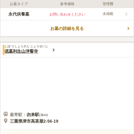
お墓タイプ
参考価格
管理費
口コミ評価
この霊園はまだ誰からも評価されていません。
永代供養墓
未掲載
お問い合わせください
お墓の詳細を見る
しぼ りしょうざん じょうせいじ
偲墓利生山浄誓寺
最寄駅：
勿来
駅
(
3km
)
三重県津市高茶屋2-56-19