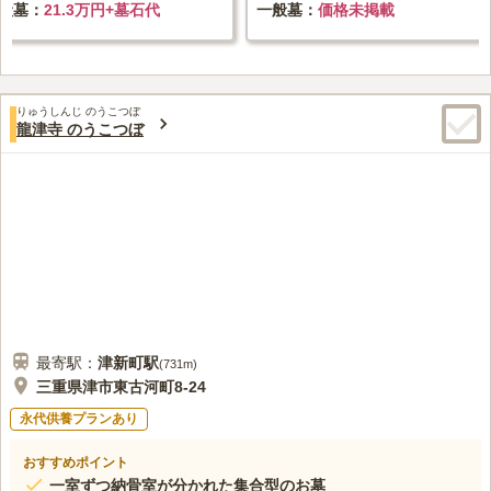
般墓
21.3万円+墓石代
一般墓
価格未掲載
りゅうしんじ のうこつぼ
龍津寺 のうこつぼ
最寄駅：
津新町
駅
(
731m
)
三重県津市東古河町8-24
永代供養プランあり
おすすめポイント
一室ずつ納骨室が分かれた集合型のお墓