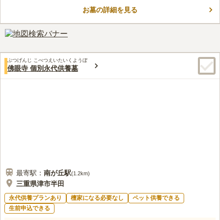
車場を完備しており、お車でのお越しも安心です。永代に渡り供
養されるので、承継者のいない方でも無縁になる心配がありませ
お墓の詳細を見る
口コミ評価
ん。
この霊園はまだ誰からも評価されていません。
ぶつげんじ こべつえいたいくようぼ
佛眼寺 個別永代供養墓
最寄駅：
南が丘
駅
(
1.2km
)
三重県津市半田
永代供養プランあり
檀家になる必要なし
ペット供養できる
生前申込できる