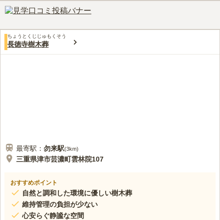
ちょうとくじじゅもくそう
長徳寺樹木葬
最寄駅：
勿来
駅
(
3km
)
三重県津市芸濃町雲林院107
おすすめポイント
自然と調和した環境に優しい樹木葬
維持管理の負担が少ない
心安らぐ静謐な空間