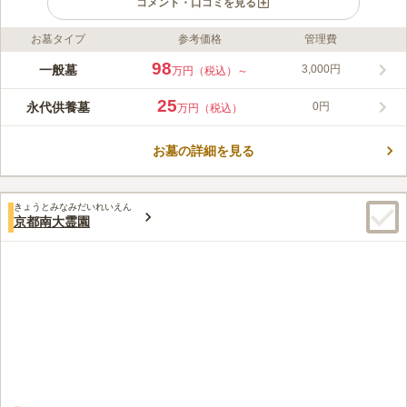
コメント・口コミを見る
お墓タイプ
参考価格
管理費
ライフドット編集部のコメント
黄檗宗の大本山「萬福寺」の塔頭寺院として由緒ある萬松院。そ
98
一般墓
3,000円
万円（税込）～
の萬松院が管理する萬松院墓地は、「黄檗駅」から徒歩約5分と
いう好立地です。落ち着いた雰囲気の園内と静かな環境は、心を
25
永代供養墓
0円
万円（税込）
癒します。金成不動尊は財運の不動尊として信仰されており、境
コメントの続きを読む
内には重要文化財が多数あります。回忌法要などで使用できる美
しい本堂と、龍の襖絵は圧巻です。豊富なプランから家族の状況
お墓の詳細を見る
口コミ評価
に合ったものを選べるところも魅力的です。
この霊園はまだ誰からも評価されていません。
きょうとみなみだいれいえん
京都南大霊園