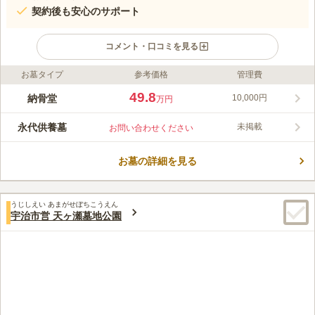
契約後も安心のサポート
コメント・口コミを見る
お墓タイプ
参考価格
管理費
ライフドット編集部のコメント
曹洞宗の靖國寺が管理する納骨墓です。創建以来、全国各地の戦
49.8
納骨堂
10,000円
万円
没者の遺骨、無縁の英霊を祀っています。格式の高さが伺える立
派な山門を抜けると、丁寧に掃除された境内に納骨墓が安置され
永代供養墓
未掲載
お問い合わせください
ています。陽当たりが良く、暖かい陽射しを浴びながらお墓参り
コメントの続きを読む
ができます。墓地の周辺には、「天ケ瀬森林公園」や「天ヶ瀬ダ
ム」など複数の観光スポットがあり、お墓参りの後に家族で立ち
お墓の詳細を見る
口コミ評価
寄ることができます。
この霊園はまだ誰からも評価されていません。
うじしえい あまがせぼちこうえん
宇治市営 天ヶ瀬墓地公園