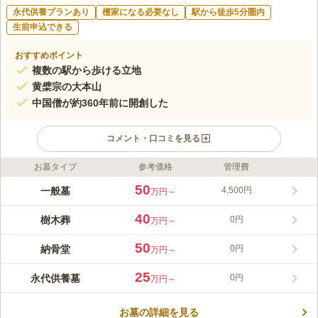
永代供養プランあり
檀家になる必要なし
駅から徒歩5分圏内
生前申込できる
おすすめポイント
複数の駅から歩ける立地
黄檗宗の大本山
中国僧が約360年前に開創した
コメント・口コミを見る
お墓タイプ
参考価格
管理費
ライフドット編集部のコメント
萬福寺は中国明朝様式を取り入れた伽藍配置です。創建当時のま
50
一般墓
4,500円
万円～
まの寺院が珍しいため、国の重要文化財に指定されています。歴
代の住職も中国から渡来した僧侶がほとんで、お勤めの作法や梵
40
樹木葬
0円
万円～
唄に中国の伝統が受け継がれています。建造物、儀式などすべて
コメントの続きを読む
において中国文化を残しているのが黄檗宗の特徴です。周囲には
50
納骨堂
0円
万円～
「京都大学」や「黄檗公園」があるので、お参りの後に散策され
口コミ評価
てみてはいかがでしょうか。
3.0
みんなの評価
口コミ
1
件
25
永代供養墓
0円
万円～
自然環境は問題ない自宅とお墓の間にホームセンターやスーパー
40代
男性
があるのでお供え物を購入することができる。霊園でも購入可能だが割高
お墓の詳細を見る
と思う