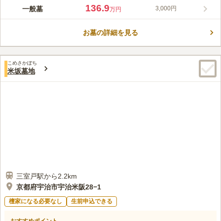
JR奈良線「黄檗駅」から徒歩約11分、「羽戸山2丁目バス停」か
136.9
一般墓
3,000円
万円
ら徒歩約6分の場所にある共同墓地です。閑静な住宅街の中にあ
り、参道には砂利が敷いてあるため、雨や雪などの荒れた天候の
お墓の詳細を見る
際にも足元がすべりにくくなっています。新田居住者もしくは旧
コメントの続きを読む
居住者であれば利用が可能なため、地元の方のみならず、地元を
はなれてしまったけれどお墓は地元に建てたいといった方にもお
口コミ評価
すすめです。
こめさかぼち
この霊園はまだ誰からも評価されていません。
米坂墓地
三室戸駅から2.2km
京都府宇治市宇治米阪28−1
檀家になる必要なし
生前申込できる