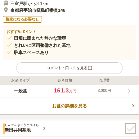
三室戸駅から3.1km
京都府宇治市槇島町幡貫148
檀家になる必要なし
おすすめポイント
田畑に囲まれた静かな環境
きれいに区画整備された墓地
駐車スペースあり
コメント・口コミを見る
お墓タイプ
参考価格
管理費
ライフドット編集部のコメント
閑静な田園地帯の中にある共同墓地で、入り口前には車を停める
161.3
一般墓
3,000円
万円
スペースがあります。また、入り口では近くの田畑で収穫された
野菜が売られているなど、のどかな環境です。周囲には高い建物
お墓の詳細を見る
がないため、空が広く開放感があります。きちんと区画整備され
コメントの続きを読む
た墓地内は平らで凹凸が少なく、犬ネコなどのペットは立ち入り
禁止となっています。
口コミ評価
しんでんきょうどうぼち
この霊園はまだ誰からも評価されていません。
新田共同墓地