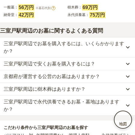
56万円
69万円
一般墓：
樹木葬：
※墓石代別
?
42万円
75万円
納骨堂：
永代供養墓：
三室戸駅周辺のお墓に関するよくある質問
三室戸駅周辺でお墓を購入するには、いくらかかります
か？
三室戸駅周辺で安くお墓を購入するには？
三室戸駅周辺
での購入費用の目安は、
一般墓が約202万円、樹木葬
が約69万円、納骨堂が約42万円、永代供養墓が約75万円
です。
京都府が運営する公営のお墓はありますか？
三室戸駅周辺
で一番安価な
お墓
は、
薬薗寺霊園
の
永代供養墓
で、
6
一般墓を建てる場合は、「永代使用料（土地代）」と「墓石代」の
万円
からお求めいただけます。
2つが主な費用となります。
三室戸駅周辺に樹木葬はありますか？
三室戸駅周辺
には、
京都府
が運営する公営の霊園が
1
件あります。
一般的に最も費用を抑えられるのは、他の方のご遺骨と一緒に埋葬
三室戸駅周辺
の一般墓の永代使用料の平均は
56万円
で、墓石代は
京
宇治市営 天ヶ瀬墓地公園
がそれにあたります。
する
「合祀墓（ごうしぼ）」
と呼ばれるタイプです。個別のお墓に
都府の平均
145.7万円
です。いずれも区画の広さや墓石の大きさ・
三室戸駅周辺で永代供養できるお墓・墓地はあります
三室戸駅周辺
には、
4
件の樹木葬があります。
比べて省スペースで管理の手間がかからないため、費用が安く設定
素材によって変わります。
詳しくは、
三室戸駅周辺
の樹木葬の一覧
をご覧ください。
か？
公営霊園は民営の霊園と異なり、契約にあたって応募資格が設けら
されています。
樹木葬・納骨堂・永代供養墓は、基本的に墓石代がかからず、永代
れているケースがほとんどです。
価格の目安は、1名あたり5万円〜30万円程度です。
使用料のみかかります。
三室戸駅周辺
には、永代供養できるお墓・墓地が
16
件あります。
主な条件として、遺骨がすでにある、該当の市区町村に一定年数以
地図
こだわり条件から
三室戸駅周辺
のお墓を探す
詳しくは、
三室戸駅周辺
の永代供養の一覧
をご覧ください。
上住んでいるなどが挙げられます。
三室戸駅周辺
で安価なお墓を探したい場合は、
価格の安い順
で並び
なお、お墓によっては以下の費用が別途かかる場合があります。