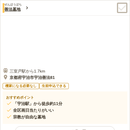
口コミ評価
できる方が申し込めます。
ぜんぽうぼち
3.3
みんなの評価
口コミ
18
件
善法墓地
お彼岸の日には、霊園駐車場に宇治市内の作業所が店を出してい
40代
女性
るので、花はそこで買ったりします。他の物を買う店は、周辺にはないの
で、あらかじめ準備をして行かなくてはなりません。近くにあるのは斎場
や休憩所位で、便利さからは程遠いです。
口コミの続きを読む
三室戸駅から1.7km
京都府宇治市宇治善法81
檀家になる必要なし
生前申込できる
おすすめポイント
「宇治駅」から徒歩約11分
全区画日当たりがいい
宗教が自由な墓地