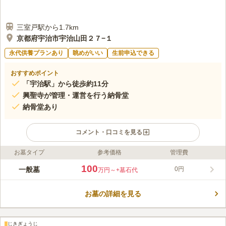
三室戸駅から1.7km
京都府宇治市宇治山田２７−１
永代供養プランあり
眺めがいい
生前申込できる
おすすめポイント
「宇治駅」から徒歩約11分
興聖寺が管理・運営を行う納骨堂
納骨堂あり
コメント・口コミを見る
お墓タイプ
参考価格
管理費
ライフドット編集部のコメント
宗旨宗派不問で在来仏教の方が眠ることができる興聖寺のお墓で
100
一般墓
0円
万円～
+墓石代
す。 広い駐車場を有しており、京滋バイパス「宇治東インタ
ー」から車で約11分の場所にあるので、車でのお参りも便利な場
お墓の詳細を見る
所です。 周囲を木々に囲まれた自然豊かなお墓で、お寺からお
コメントの続きを読む
墓までの山道では、秋に美しい紅葉を楽しむことができます。
段々畑の様にお墓が建ち並んでいるので、陽当たり・風通しがと
口コミ評価
ても良くなっています。
じきぎょうじ