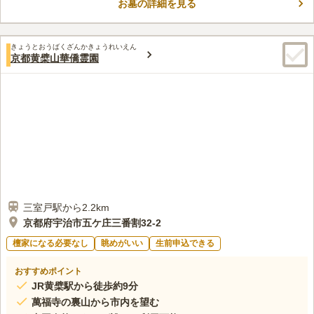
お墓の詳細を見る
で約18分の距離にあるので、車でお参りに行くこともできます。
コメントの続きを読む
売店があるので、お参りの荷物が少なくて済むのも嬉しいポイン
トです。 永代供養塔があるので、継承者がみえない方にもおす
口コミ評価
すめです。
きょうとおうばくざんかきょうれいえん
2.5
みんなの評価
口コミ
2
件
京都黄檗山華僑霊園
周囲には何もなく、事前に用意していきます。食事は、親戚が集
40代
男性
まるため、予約して街中まで行き、いつも決まったところでとることにし
ています。
口コミの続きを読む
三室戸駅から2.2km
京都府宇治市五ケ庄三番割32-2
檀家になる必要なし
眺めがいい
生前申込できる
おすすめポイント
JR黄檗駅から徒歩約9分
萬福寺の裏山から市内を望む