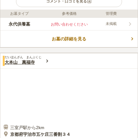
コメント・口コミを見る
お墓タイプ
参考価格
管理費
口コミ評価
この霊園はまだ誰からも評価されていません。
永代供養墓
未掲載
お問い合わせください
お墓の詳細を見る
だいほんざん まんぷくじ
大本山 萬福寺
三室戸駅から2km
京都府宇治市五ケ庄三番割３４