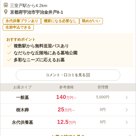
三室戸駅から4.2km
京都府宇治市宇治金井戸8-1
永代供養プランあり
檀家になる必要なし
眺めがいい
生前申込できる
おすすめポイント
複数駅から無料送迎バスあり
なだらかな丘陵地にある墓地公園
多彩なニーズに応えるお墓
コメント・口コミを見る
お墓タイプ
参考価格
管理費
ライフドット編集部のコメント
一面に芝生が敷かれた公園墓地です。 広々とした敷地に季節の
140
一般墓
5,000円
万円～
草花が植えられている洋風ガーデンで、四季の移ろいを感じるこ
とができます。 園内の風景を楽しめるガラス張りの休憩所をお
25
樹木葬
0円
万円～
完備しており、故人の傍でゆっくりと滞在できるのも嬉しいポイ
コメントの続きを読む
ントです。 法要施設も完備しているので、岡派の管理だけでは
12.5
永代供養墓
0円
万円
なく法要をお願いすることもできます。
口コミ評価
3.7
みんなの評価
口コミ
18
件