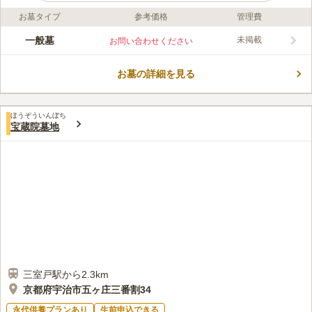
お墓タイプ
参考価格
管理費
ライフドット編集部のコメント
周囲には緑が多く、お参りの度に変化する木々の様子を楽しめま
一般墓
未掲載
お問い合わせください
す。 小高い丘の上に位置しており、風通しが良い空間で、お墓
特有の湿気が気にならないのも嬉しいポイントです。 防犯面が
お墓の詳細を見る
安心な寺院墓地のため、少人数で訪れることが多い方にもおすす
コメントの続きを読む
めです。 府道15号線沿いの利便性に優れた場所にあるので、お
墓から足が遠のくことはないでしょう。
口コミ評価
ほうぞういんぼち
4.8
みんなの評価
口コミ
1
件
宝蔵院墓地
自宅付近にお花屋さん、お供え物が購入出来る中型施設兼スーパ
20代
女性
ー、和菓子屋さんなど揃っています。法事をする際も宇治川沿いに風情の
あるお食事どころがたくさんありますので問題ないです。
口コミの続きを読む
三室戸駅から2.3km
京都府宇治市五ヶ庄三番割34
永代供養プランあり
生前申込できる