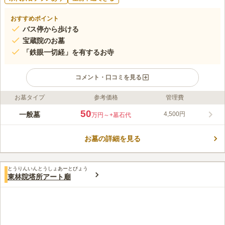
おすすめポイント
バス停から歩ける
宝蔵院のお墓
「鉄眼一切経」を有するお寺
コメント・口コミを見る
お墓タイプ
参考価格
管理費
ライフドット編集部のコメント
黄檗山重要文化財である「鉄眼一切経」を収蔵している宝蔵院の
50
一般墓
4,500円
万円～
+墓石代
お墓です。 鉄眼一切経には、現在仏教の各宗派で使われている
お経が全て含まれています。 宝蔵院は、一切経の開版をするた
お墓の詳細を見る
めに鉄眼禅師によって建立されました。 区画は1聖地（0.81㎡）
コメントの続きを読む
でひと区画は1.6聖地です。 ニーズに合わせて多彩な区画面積か
ら選ぶことができます。
口コミ評価
とうりんいんとうしょあーとびょう
この霊園はまだ誰からも評価されていません。
東林院塔所アート廟