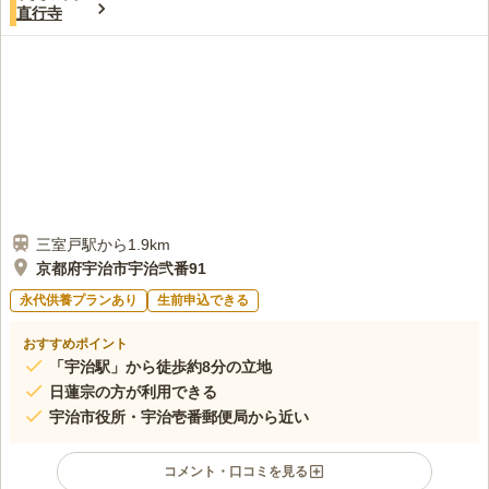
4.1
みんなの評価
口コミ
3
件
直行寺
静かなので落ち着いてお参りできます。少しずつ、入り口の門や
30代
女性
金魚が飼われている石の槽や砂利道等、整備されているようで、綺麗にな
っているので、満足してます。
口コミの続きを読む
三室戸駅から1.9km
京都府宇治市宇治弐番91
永代供養プランあり
生前申込できる
おすすめポイント
「宇治駅」から徒歩約8分の立地
日蓮宗の方が利用できる
宇治市役所・宇治壱番郵便局から近い
コメント・口コミを見る