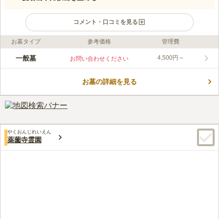
コメント・口コミを見る
お墓タイプ
参考価格
管理費
ライフドット編集部のコメント
「黄檗ほていまつり」が毎月行われる万福寺の霊園です。 「黄
一般墓
4,500円～
お問い合わせください
檗ほていまつり」は、フリーマーケットやコンサートが開催され
る縁日です。 愛宕山や比叡山を望むことができる見晴らしの良
お墓の詳細を見る
い場所にあり、お参りの際に景色を眺めてリフレッシュすること
コメントの続きを読む
もできます。 お参りの際の楽しみが多いお寺なので、お墓から
足が遠のくこともありません。
口コミ評価
3.5
みんなの評価
口コミ
12
件
墓地に花屋があるが、自宅周辺と比べると非常に高いのでいつも
60代
男性
やくおんじれいえん
自宅周辺で買って行くようにしている。墓地周辺は観光地なので食事処多
薬薗寺霊園
くあり食事には困らない。法事の時にも周辺の塔頭が利用でき大変便利で
ある
口コミの続きを読む