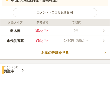
中国式の精進料理「普茶料理」
コメント・口コミを見る
お墓タイプ
参考価格
管理費
ライフドット編集部のコメント
黄檗宗大本山である萬福寺の境内墓地です。 集合墓「黄檗の
35
樹木葬
0円
万円〜
碑」、樹木葬「樹木の調べ」、永代供養碑「樹木プレート」、永
代供養墓「二人の小さな碑」「夫婦の碑」「家族の碑」「常しえ
78
永代供養墓
6,480円（税込）～
万円〜
の碑」があります。 おひとり様から大家族まで、安心してお任
コメントの続きを読む
せすることができます。 永代供養墓は最後の方が祀られてから
13回忌が終わったら、メモリーガーデンの「黄檗の碑」に合祀さ
お墓の詳細を見る
口コミ評価
れます。
3.5
みんなの評価
口コミ
9
件
最寄り駅周辺には、花屋が二件ほどあり、そこでろうそくや線香
60代
女性
こうしょうじ
が買える。食事処は霊園のある萬福寺近辺に、和食店、精進料理の店があ
興聖寺
る。墓地の周りは山に囲まれた静かなところです。
口コミの続きを読む