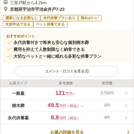
三室戸駅から4.2km
京都府宇治市宇治金井戸7-23
檀家になる必要なし
永代供養プランあり
眺めがいい
生前申込できる
ペット供養できる
おすすめポイント
永代供養付きで将来も安心な個別樹木葬
費用を抑えて人数制限なく納骨できる
大切なペットと一緒に眠れる多彩な供養プラン
コメント・口コミを見る
お墓タイプ
参考価格
管理費
ライフドット編集部のコメント
京都南大霊園は、四季の移り変わりを感じられる日当たり良好
121
一般墓
2,750円
万円～
な、緑豊かな自然に囲まれた公園墓地です。黄檗宗大本山萬福寺
の塔頭である萬松院が永代にわたって供養を執り行うため、跡取
49.5
樹木葬
0円
万円（税込）～
りのいない方も安心してご利用いただけます。永代供養付きの樹
コメントの続きを読む
木葬で合祀される心配がなく、個別の墓所で永眠できる点が大き
8.8
永代供養墓
0円
万円（税込）
な魅力です。園内には、和洋のデザインが選べる「はすC区」
口コミ評価
や、5種類の石種から選べる人気の「秋桜区」など、個性を大切
4.2
みんなの評価
口コミ
5
件
にできる区画が充実しています。さらに、ステンドグラスが輝く
お墓の詳細を見る