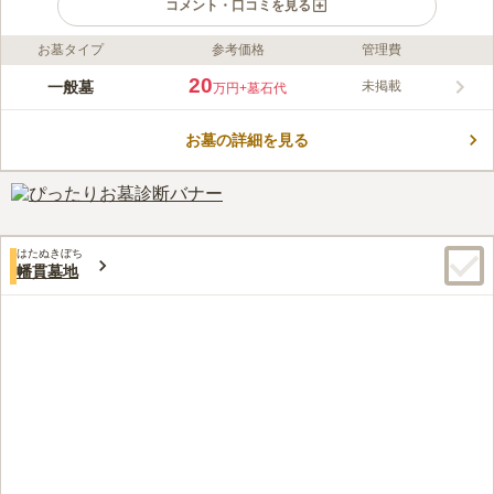
コメント・口コミを見る
お墓タイプ
参考価格
管理費
ライフドット編集部のコメント
宇治の山を見渡せるほど開放的で、周りに建物もなく風通しがい
20
一般墓
未掲載
万円
+墓石代
いので爽やかな風が心地よく、全区画日当たりのいいお墓です。
宗教も自由なので無宗教でも受け付けており、どなたでも気軽に
お墓の詳細を見る
申し込むことができるのも魅力的です。駐車場も完備されてお
コメントの続きを読む
り、遠方の方でも気軽に申し込むことができるのもおすすめポイ
ントのひとつです。
口コミ評価
3.1
みんなの評価
口コミ
4
件
墓地周辺には花屋や食事処はありませんので、最寄り駅周辺で必
80代
女性
はたぬきぼち
要な物を購入するか事前に準備して行き、食事も駅周辺で済ませるのがよ
幡貫墓地
いと思われます。墓地からは少し離れますが、大人数での法事にも利用で
きる店はあります。
口コミの続きを読む