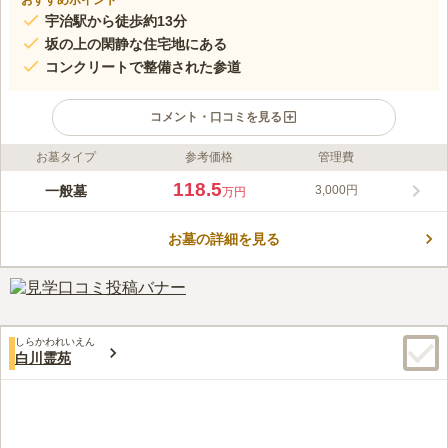
おすすめポイント
宇治駅から徒歩約13分
坂の上の閑静な住宅地にある
コンクリートで整備された参道
コメント・口コミを見る
お墓タイプ
参考価格
管理費
ライフドット編集部のコメント
JR奈良線「宇治駅」から歩いて13分ほどの、駅から徒歩圏内に
118.5
一般墓
3,000円
万円
ある共同墓地です。地域の方々によって古くから維持管理されて
きた墓地で、参道はきれいに整備されており、お墓参りしやすく
お墓の詳細を見る
なっています。住宅街にありながらも、坂の上に位置しているた
コメントの続きを読む
め墓地からの眺めは最高です。なお、地域や宗教に関係なく利用
できるため、どなたでも申し込むことができます。
口コミ評価
この霊園はまだ誰からも評価されていません。
しらかわれいえん
白川霊苑