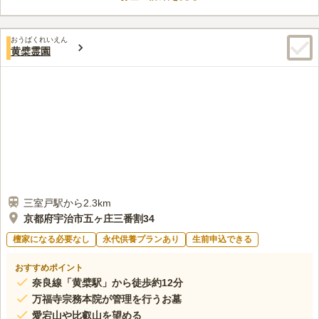
資料は色々と取り寄せて調べたのですが、人数無制限で入れる永
60代
女性
「ポラリスA区」やハート型の墓石が愛らしい「ポラリスB区」
代供養墓はあまり見つかりませんでした。 決め手になったのは人数無制限
といった、ペットと一緒に眠れる多彩な区画も用意されており、
である事と、永遠に合祀されないという事ですが、決心できたのは費用や
ご家族の想いに寄り添う供養を実現します。
おうばくれいえん
見学させて頂いたお墓の様子、丁寧な説明など全てにおいて満足できたか
黄檗霊園
らです。
口コミの続きを読む
三室戸駅から2.3km
京都府宇治市五ヶ庄三番割34
檀家になる必要なし
永代供養プランあり
生前申込できる
おすすめポイント
奈良線「黄檗駅」から徒歩約12分
万福寺宗務本院が管理を行うお墓
愛宕山や比叡山を望める