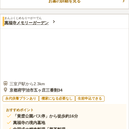
お墓の詳細を見る
霊園の近くにはお花などの用品を売っている店はありません。お
50代
男性
花だけは現地で買えます。また、食事のできる店もありません。駅前には
食事のできる店は多いです。
まんぷくじめもりーがーでん
口コミの続きを読む
萬福寺メモリーガーデン
三室戸駅から2.3km
京都府宇治市五ヶ庄三番割34
永代供養プランあり
檀家になる必要なし
生前申込できる
おすすめポイント
「黄檗公園バス停」から徒歩約16分
萬福寺の境内墓地