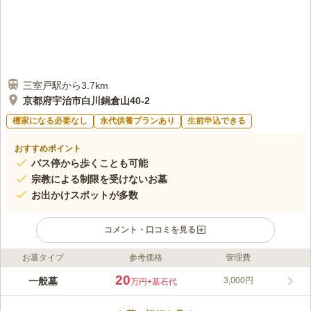
三室戸駅から3.7km
京都府宇治市白川鍋倉山40-2
檀家になる必要なし
永代供養プランあり
生前申込できる
おすすめポイント
バス停から歩くことも可能
宗教による制限を受けないお墓
お出かけスポットが多数
コメント・口コミを見る
お墓タイプ
参考価格
管理費
ライフドット編集部のコメント
観音様が温かく見守ってくださる霊苑です。 豊かな自然に抱か
20
一般墓
3,000円
万円
+墓石代
れた聖地で、暖かい陽射しが墓域を明るく照らしてくれます。
駐車場を完備しており、京滋バイパス「宇治東インター」から車