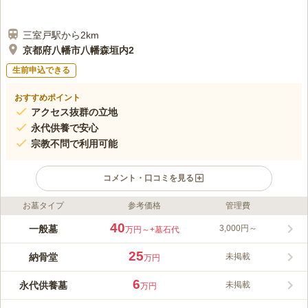
三室戸駅から2km
京都府八幡市八幡森垣内2
生前申込できる
おすすめポイント
アクセス抜群の立地
永代供養で安心
宗教不問で利用可能
コメント・口コミを見る
お墓タイプ
参考価格
管理費
ライフドット編集部のコメント
京都府八幡市にある薬薗寺は、アクセスの良さと永代供養の安心
40
一般墓
3,000円～
万円～
+墓石代
感が魅力の浄土宗の寺院です。京阪石清水八幡宮駅から徒歩約5
分で、駐車場も完備されています。宗旨・宗派を問わずに利用可
25
納骨堂
未掲載
万円
能で、継承者も不要です。屋内型の納骨堂で、天候を気にせずに
コメントの続きを読む
お参りできるほか、予約不要で自由にお参り可能です。
6
永代供養墓
未掲載
万円
口コミ評価
この霊園はまだ誰からも評価されていません。