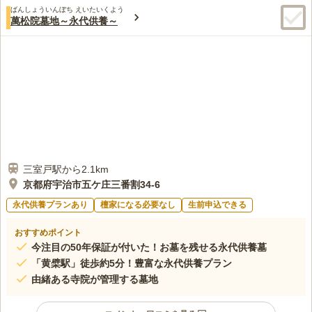
ばんしょういんぼち えいたいくよう
萬松院墓地～永代供養～
三室戸駅から2.1km
京都府宇治市五ケ庄三番割34-6
永代供養プランあり
檀家になる必要なし
生前申込できる
おすすめポイント
今注目の50年保証が付いた！お墓を残せる永代供養墓
「黄檗駅」徒歩約5分！豊富な永代供養プラン
由緒ある寺院が管理する墓地