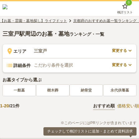
0
検討リスト
【お墓・霊園・墓地探し】ライフドット
京都府のおすすめお墓一覧ランキング
三室戸駅周辺のお墓・墓地
ランキング・一覧
変更する
三室戸
エリア
変更する
こだわり条件を選択
詳細条件
お墓タイプから選ぶ
一般墓
樹木葬
納骨堂
永代供養墓
1
-
20
/
21
件
おすすめ順
価格安い順
※このページにはPRリンクが含まれています
チェックして検討リストに追加・まとめて資料請求