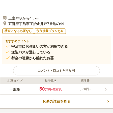
三室戸駅から4.3km
京都府宇治市宇治金井戸7番地の44
檀家になる必要なし
永代供養プランあり
おすすめポイント
宇治市にお住まいの方が利用できる
送迎バスが運行している
都会の喧噪から離れたお墓
コメント・口コミを見る
お墓タイプ
参考価格
管理費
ライフドット編集部のコメント
都会の喧噪から離れた自然豊かで閑静な場所にあり、落ち着いて
50
一般墓
1,330円～
万円
+墓石代
故人と対話を楽しむことができるお墓です。墓地内の植物は定期
的に手入れをされているのでいつも美しく墓地内を彩ってくれま
お墓の詳細を見る
す。送迎バスも運行しているので、車がない方でも気軽にお参り
コメントの続きを読む
することができるのも魅力的です。利用するには宇治市に住んで
おり、期限までに管理料を納めることができ、5年以内に建墓が