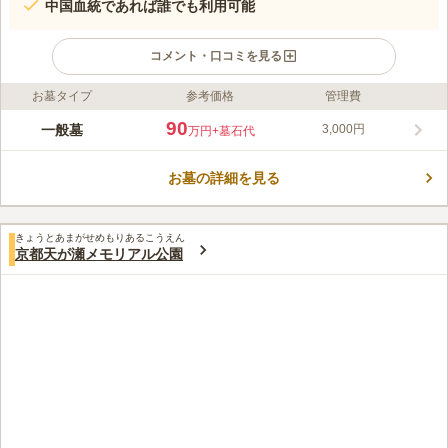
中国血統であれば誰でも利用可能
コメント・口コミを見る
お墓タイプ
参考価格
管理費
ライフドット編集部のコメント
京都黄檗山華僑霊園は、京都府宇治市にある華僑の方のための霊
90
一般墓
3,000円
万円
+墓石代
園です。京滋バイパス「宇治東インター」から車で約4分で来園
可能で、駐車場もあります。電車だけでなく、お車でのアクセス
お墓の詳細を見る
もしやすい環境です。霊園の敷地内は緑豊かで日当たりもよく、
コメントの続きを読む
静かな気持ちでお墓参りができるでしょう。京都黄檗山華僑霊園
は利用にあたって中国血統の証明が必要になります。詳細はお問
口コミ評価
い合わせください。
きょうとあまがせめもりあるこうえん
この霊園はまだ誰からも評価されていません。
京都天が瀬メモリアル公園