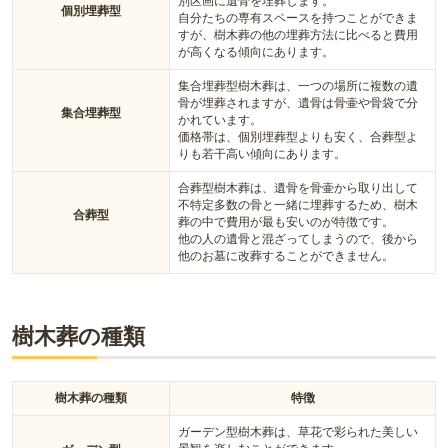
別区画に遺骨を埋葬します。
個別埋葬型
自分たちの専有スペースを持つことができま
すが、樹木葬の他の埋葬方法に比べると費用
が高くなる傾向にあります。
集合埋葬型樹木葬は、一つの場所に複数の遺
骨が埋葬されますが、遺骨は骨壷や骨袋で分
集合埋葬型
かれています。
価格帯は、個別埋葬型よりも安く、合葬型よ
りも若干高い傾向にあります。
合葬型樹木葬は、遺骨を骨壷から取り出して
不特定多数の骨と一緒に埋葬するため、樹木
合葬型
葬の中で費用が最も安いのが特徴です。
他の人の遺骨と混ざってしまうので、後から
他のお墓に改葬することができません。
樹木葬の種類
樹木葬の種類
特徴
ガーデン型樹木葬は、草花で彩られた美しい