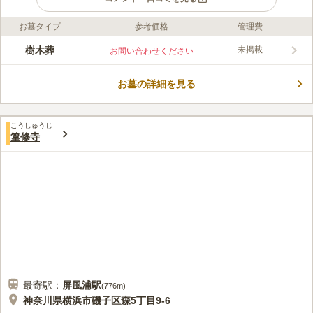
お墓タイプ
参考価格
管理費
口コミ評価
この霊園はまだ誰からも評価されていません。
樹木葬
未掲載
お問い合わせください
お墓の詳細を見る
こうしゅうじ
篁修寺
最寄駅：
屏風浦
駅
(
776m
)
神奈川県横浜市磯子区森5丁目9-6