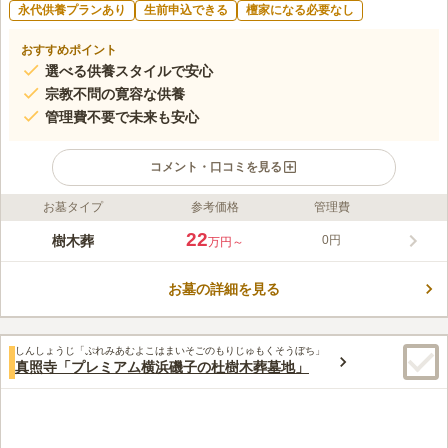
永代供養プランあり
生前申込できる
檀家になる必要なし
おすすめポイント
選べる供養スタイルで安心
宗教不問の寛容な供養
管理費不要で未来も安心
コメント・口コミを見る
お墓タイプ
参考価格
管理費
ライフドット編集部のコメント
戦国時代から500年の歴史を持つ龍珠院墓地内では、樹木葬や屋
22
樹木葬
0円
万円～
外納骨堂など、多様な供養形式が選べます。宗教不問で、管理費
不要の区画もあるため、後継者のいない方でも安心です。永代に
お墓の詳細を見る
わたり大切な仏様を供養でき、アクセスも良好。ぜひお気軽にお
コメントの続きを読む
問い合わせください。
口コミ評価
しんしょうじ「ぷれみあむよこはまいそごのもりじゅもくそうぼち」
この霊園はまだ誰からも評価されていません。
真照寺「プレミアム横浜磯子の杜樹木葬墓地」