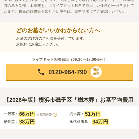
域の墓石制作・工事費を元にライフドット独自で算出した価格が一部含まれて
います。最新の価格等を知りたい場合は、資料請求にてご確認ください。
どのお墓がいいかわからない方へ
お墓の選び方のご相談を受付けています。
お気軽にお電話ください。
ライフドット相談窓口（
09:30～18:00
受付）
通話
0120-964-790
無料
【2026年版】横浜市磯子区「樹木葬」お墓平均費用
66万円
51万円
一般墓：
樹木葬：
※墓石代別
?
38万円
34万円
納骨堂：
永代供養墓：