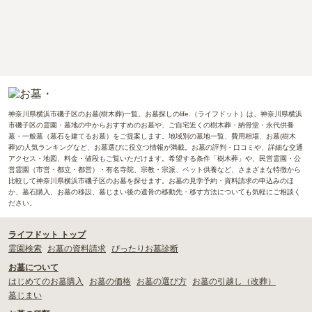
神奈川県横浜市磯子区のお墓(樹木葬)一覧。お墓探しのlife.（ライフドット）は、神奈川県横浜
市磯子区の霊園・墓地の中からおすすめのお墓や、ご自宅近くの樹木葬・納骨堂・永代供養
墓・一般墓（墓石を建てるお墓）をご提案します。地域別の墓地一覧、費用相場、お墓(樹木
葬)の人気ランキングなど、お墓選びに役立つ情報が満載。お墓の評判・口コミや、詳細な交通
アクセス・地図、料金・値段もご覧いただけます。希望する条件「樹木葬」や、民営霊園・公
営霊園（市営・都立・都営）・有名寺院、宗教・宗派、ペット供養など、さまざまな特徴から
比較して神奈川県横浜市磯子区のお墓を探せます。お墓の見学予約・資料請求の申込みのほ
か、墓石購入、お墓の移設、墓じまい後の遺骨の移動先・移す方法についても気軽にご相談く
ださい。
ライフドット トップ
霊園検索
お墓の資料請求
ぴったりお墓診断
お墓について
はじめてのお墓購入
お墓の価格
お墓の選び方
お墓の引越し（改葬）
墓じまい