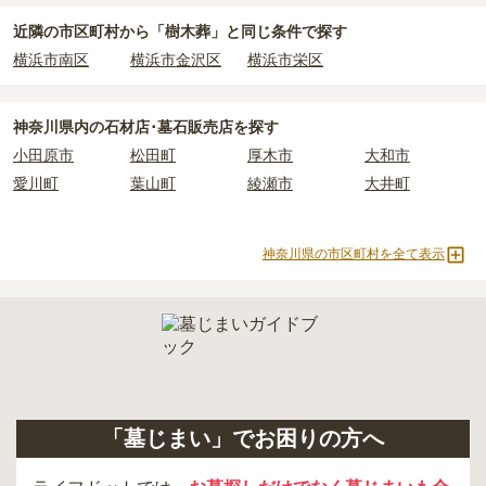
必ず確認することをおすすめします。
近隣の市区町村から
「樹木葬」と
同じ条件で探す
現地への見学が難しい場合は、資料請求でも各霊園の詳しい料金案
横浜市南区
横浜市金沢区
横浜市栄区
内を取り寄せることができます。
神奈川県
内の石材店･墓石販売店を探す
小田原市
松田町
厚木市
大和市
愛川町
葉山町
綾瀬市
大井町
神奈川県の市区町村を全て表示
「墓じまい」でお困りの方へ