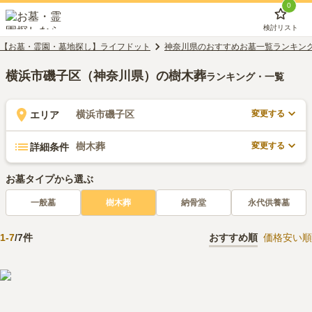
0
検討リスト
【お墓・霊園・墓地探し】ライフドット
神奈川県のおすすめお墓一覧ランキン
横浜市磯子区（神奈川県）の樹木葬
ランキング・一覧
変更する
横浜市磯子区
エリア
変更する
樹木葬
詳細条件
お墓タイプから選ぶ
一般墓
樹木葬
納骨堂
永代供養墓
1
-
7
/
7
件
おすすめ順
価格安い順