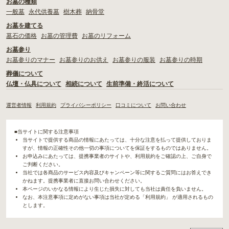
お墓の種類
一般墓
永代供養墓
樹木葬
納骨堂
お墓を建てる
墓石の価格
お墓の管理費
お墓のリフォーム
お墓参り
お墓参りのマナー
お墓参りのお供え
お墓参りの服装
お墓参りの時期
葬儀について
仏壇・仏具について
相続について
生前準備・終活について
運営者情報
利用規約
プライバシーポリシー
口コミについて
お問い合わせ
■当サイトに関する注意事項
当サイトで提供する商品の情報にあたっては、十分な注意を払って提供しておりま
すが、情報の正確性その他一切の事項についてを保証をするものではありません。
お申込みにあたっては、提携事業者のサイトや、利用規約をご確認の上、ご自身で
ご判断ください。
当社では各商品のサービス内容及びキャンペーン等に関するご質問にはお答えでき
かねます。提携事業者に直接お問い合わせください。
本ページのいかなる情報により生じた損失に対しても当社は責任を負いません。
なお、本注意事項に定めがない事項は当社が定める「利用規約」 が適用されるもの
とします。