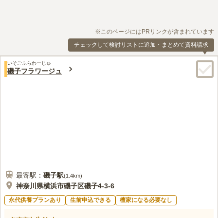
※このページにはPRリンクが含まれています
チェックして検討リストに追加・まとめて資料請求
いそごふらわーじゅ
磯子フラワージュ
最寄駅：
磯子
駅
(
1.4km
)
神奈川県横浜市磯子区磯子4-3-6
永代供養プランあり
生前申込できる
檀家になる必要なし