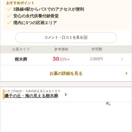
おすすめポイント
3路線4駅からバスでのアクセスが便利
安心の永代供養付納骨堂
境内に3つの区画エリア
コメント・口コミを見る
お墓タイプ
参考価格
管理費
ライフドット編集部のコメント
800年以上もの昔に創建された真照寺の敷地内にある霊園です。
30
樹木葬
2,000円
万円〜
境内までの道のりの間に坂や階段はなく、平坦な設計です。普通
乗用車約30台収容できる無料の駐車場も完備しているため、気軽
お墓の詳細を見る
に家族でのお参りに行くことができます。 宗教自由のラグジュ
コメントの続きを読む
アリー納骨堂が新たに誕生しました。横浜市指定文化財である、
阿弥陀三尊様の納骨堂で、3種類のコンセプトのお部屋からお選
口コミ評価
びいただけます。 七福神巡りでにぎわう地域では有名なお寺
いそごのおか・うみのみえるじゅもくそう
この霊園はまだ誰からも評価されていません。
磯子の丘・海の見える樹木葬
で、屋内納骨堂「和光ホール」には、タイから招いた7mある磯
子大仏があります。