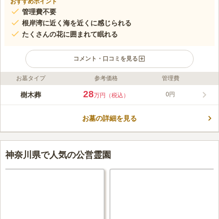
おすすめポイント
管理費不要
根岸湾に近く海を近くに感じられる
たくさんの花に囲まれて眠れる
コメント・口コミを見る
お墓タイプ
参考価格
管理費
ライフドット編集部のコメント
最寄り駅からは少し離れていますが、駐車場があり、バス停も近
28
樹木葬
0円
万円（税込）
くにあるため、アクセスにそれほど不便を感じません。根岸湾の
西側に位置し、住宅に囲まれた静かな立地です。樹木葬区画は1
お墓の詳細を見る
人用から5、6人用までさまざまなタイプがあり、ククルチアとい
コメントの続きを読む
うフラワージュ専用の琉球ガラス村製骨壷が使用されています。
永代供養のお墓ですので、後継者に不安がある方におすすめで
口コミ評価
す。
この霊園はまだ誰からも評価されていません。
神奈川県で人気の公営霊園