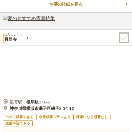
お墓の詳細を見る
キカム、クリーピングタイムなどの花やハーブが植えられてお
コメントの続きを読む
り、見た目も華やかですし、香りも楽しめます。1区画に4名まで
埋葬可能で、50年間個別に安置されます。期間後は寺院によって
口コミ評価
永代にわたり供養されます。
この霊園はまだ誰からも評価されていません。
しんしょうじ
真照寺
最寄駅：
根岸
駅
(
1.8km
)
神奈川県横浜市磯子区磯子8-14-12
ペット供養できる
永代供養プランあり
檀家になる必要なし
生前申込できる