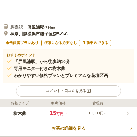
最寄駅：
屏風浦
駅
(
736m
)
神奈川県横浜市磯子区森5-9-6
永代供養プランあり
檀家になる必要なし
生前申込できる
おすすめポイント
「屏風浦駅」から徒歩約10分
専用モニター付きの樹木葬
わかりやすい価格プランとプレミアムな花壇区画
コメント・口コミを見る
お墓タイプ
参考価格
管理費
ライフドット編集部のコメント
「磯子の丘・海の見える樹木葬」は、名前の通り海の近くにある
15
樹木葬
10,000円～
万円～
墓地で、最寄駅から徒歩圏内のアクセス良好な場所です。丘の上
からは横浜市を一望でき、海の方を向くと横浜港が見えます。行
お墓の詳細を見る
き交う船を眺めながらゆっくりと故人を偲ぶことができます。ま
コメントの続きを読む
た舗装された参道は暖色をベースにしたレンガタイプのものが使