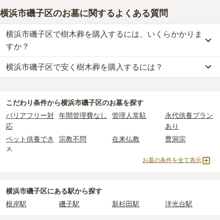
横浜市磯子区のお墓に関するよくある質問
横浜市磯子区で樹木葬を購入するには、いくらかかりま
すか？
横浜市磯子区で安く樹木葬を購入するには？
横浜市磯子区
での購入費用の目安は、
樹木葬が約51万円
です。
樹木葬・納骨堂・永代供養墓は、基本的に墓石代がかからず、永代
横浜市磯子区
で一番安価な
樹木葬
は、
磯子の丘・海の見える樹木葬
使用料のみかかります。
の
樹木葬
で、
15万円
からお求めいただけます。
こだわり条件から
横浜市磯子区
のお墓を探す
一般的に最も費用を抑えられるのは、他の方のご遺骨と一緒に埋葬
なお、お墓によっては以下の費用が別途かかる場合があります。
バリアフリー対
年間管理費なし
管理人常駐
永代供養プラン
する
「合祀墓（ごうしぼ）」
と呼ばれるタイプです。個別のお墓に
・
開眼法要の費用
：お墓を新しく建てた際に行う儀式のための費
応
あり
比べて省スペースで管理の手間がかからないため、費用が安く設定
用。僧侶に渡すお布施がかかります。
ペット供養でき
宗教不問
在来仏教
曹洞宗
されています。
・
納骨式の費用
：お墓に遺骨を納める儀式のための費用。僧侶に渡
る
価格の目安は、1名あたり5万円〜30万円程度です。
すお布施、会食などの費用がかかります。
お墓の条件を全て表示
真言宗
日蓮宗
浄土宗
臨済宗
・
年間管理費
：お墓の管理費。契約後、毎年発生するケースがあり
横浜市磯子区
で安価なお墓を探したい場合は、
価格の安い順
で並び
真宗大谷派
樹木葬
納骨堂
永代供養墓
ます。
替えてお墓を探すのがおすすめです。
民営霊園
寺院墓地
1人用区画あり
2人用区画あり
横浜市磯子区にある駅から探す
正確な費用は、区画や石材の選び方によって大きく変わるため、見
3人用区画あり
根岸駅
磯子駅
新杉田駅
洋光台駅
積もりを取るまで確定しません。
現地見学では、担当者に「提示金額以外にかかる費用はないか」を