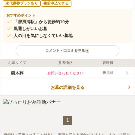
永代供養プランあり
生前申込できる
おすすめポイント
「屏風浦駅」から徒歩約10分
風通しがいいお墓
人の目を気にしなくていい墓地
コメント・口コミを見る
お墓タイプ
参考価格
管理費
ライフドット編集部のコメント
日当たりがよく開放感がある場所で、風通しがいいので爽やかな
樹木葬
未掲載
お問い合わせください
風を肌に感じながらお参りすることができます。生前申し込みも
可能なので、事前に準備をしたい方や終活を考えられている方に
お墓の詳細を見る
おすすめです。外から見えない境内墓地なので、周辺住民の目を
コメントの続きを読む
気にすることなく、お一人様でも安心してお参りすることができ
るのも魅力的です。
口コミ評価
この霊園はまだ誰からも評価されていません。
1
価格は変更されることがあり、実際と異なる場合があります。また、近隣地