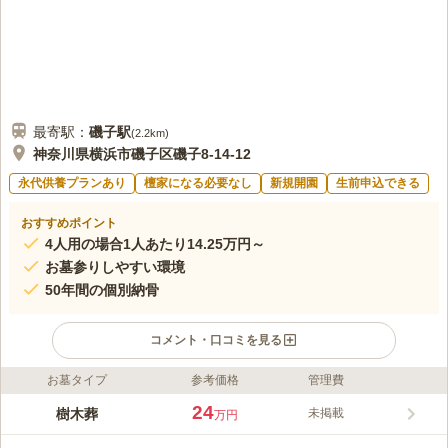
最寄駅：
磯子
駅
(
2.2km
)
神奈川県横浜市磯子区磯子8-14-12
永代供養プランあり
檀家になる必要なし
新規開園
生前申込できる
おすすめポイント
4人用の場合1人あたり14.25万円～
お墓参りしやすい環境
50年間の個別納骨
コメント・口コミを見る
お墓タイプ
参考価格
管理費
ライフドット編集部のコメント
2023年9月20日にオープンした樹木葬墓地です。約800年の歴史
24
樹木葬
未掲載
万円
を持つ真照寺の境内にあり、3路線4駅からバスが出ています。樹
木葬エリアにはアカンサスモリス、ジュリアン、アリサム、ブラ