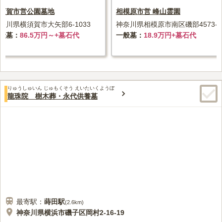
須賀市営公園墓地
相模原市営 峰山霊園
奈川県横須賀市大矢部6-1033
神奈川県相模原市南区磯部4573-2
般墓
86.5万円～+墓石代
一般墓
18.9万円+墓石代
りゅうしゅいん じゅもくそう えいたいくようぼ
龍珠院 樹木葬・永代供養墓
最寄駅：
蒔田
駅
(
2.6km
)
神奈川県横浜市磯子区岡村2-16-19