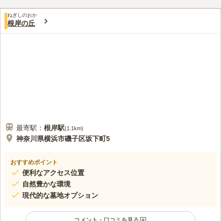
われており、まるでガーデニングの行き届いた庭園のように見
口コミ評価
え、雨の日でも安心して歩けるようになっています。
ねぎしのおか
3.5
みんなの評価
口コミ
4
件
根岸の丘
大抵の場合タクシーか自家用車移動である。お年寄りがいたり、
20代
女性
荷物が多かったり、人数が多いため公共の乗り物よりタクシーか自家用車
のほうが便利
口コミの続きを読む
最寄駅：
根岸
駅
(
1.1km
)
神奈川県横浜市磯子区坂下町5
おすすめポイント
便利なアクセス位置
自然豊かな環境
現代的な墓地オプション
コメント・口コミを見る