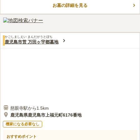
リです。 駐車場は墓域の近くにあり、体力に自信がない方でも
お墓の詳細を見る
安心してお参りすることができます。 指宿スカイライの谷山イ
コメントの続きを読む
ンターから車で約1分なので、遠方から足を運んでくださる方が
居ても安心です。
口コミ評価
4.3
みんなの評価
口コミ
3
件
私は利用したことはありませんが、墓地の敷地内にお花屋さんが
50代
女性
かごしましえい まんだがうとぼち
あります。山の中にありすぐ近くには食事ができるお店は見当たりません
鹿児島市営 万田ヶ宇都墓地
が下の方へ下るとお店はあるようです。以前はすぐ下にそうめん流しのお
店がありましたが閉店してしまったようです。
口コミの続きを読む
慈眼寺駅から1.5km
鹿児島県鹿児島市上福元町6176番地
檀家になる必要なし
おすすめポイント