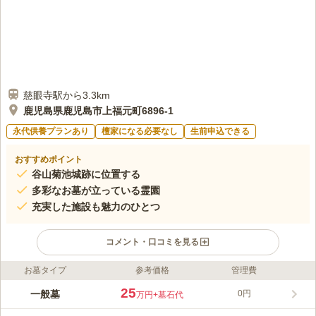
慈眼寺駅から3.3km
鹿児島県鹿児島市上福元町6896-1
永代供養プランあり
檀家になる必要なし
生前申込できる
おすすめポイント
谷山菊池城跡に位置する
多彩なお墓が立っている霊園
充実した施設も魅力のひとつ
コメント・口コミを見る
お墓タイプ
参考価格
管理費
ライフドット編集部のコメント
谷山菊池城跡地に造られた霊園です。 錦江湾と桜島を一望する
25
一般墓
0円
万円
+墓石代
ことができるロケーションが魅力で、眺望に拘りたい方にピッタ