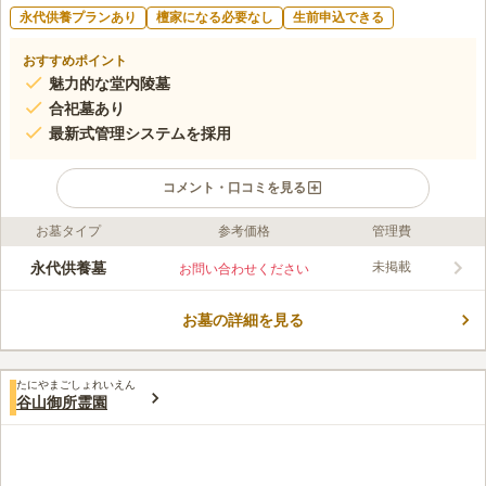
永代供養プランあり
檀家になる必要なし
生前申込できる
おすすめポイント
魅力的な堂内陵墓
合祀墓あり
最新式管理システムを採用
コメント・口コミを見る
お墓タイプ
参考価格
管理費
ライフドット編集部のコメント
納骨堂ではありますが、遺骨を収蔵するための厨子が重厚な墓石
永代供養墓
未掲載
お問い合わせください
で飾られています。 そのため、おひとり様もしくはご家族のお
墓としてお参りすることができる、新形式の納骨堂です。 室内
お墓の詳細を見る
は冷暖房を完備しており、天候に左右されることなく快適な空間
コメントの続きを読む
でお参りが可能です。 無縁になった遺骨を合祀する「合祀墓」
があり、お墓を継ぐ方が居なくても安心して眠ることができま
口コミ評価
す。
たにやまごしょれいえん
この霊園はまだ誰からも評価されていません。
谷山御所霊園