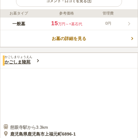
コメント・口コミを見る
お墓タイプ
参考価格
管理費
ライフドット編集部のコメント
豊かな自然と美しい眺望が魅力の霊園です。 墓域には囲いがな
15
一般墓
0円
万円～
+墓石代
いため開放感があり、海も近いため潮風を感じながら故人に手を
合わせることができます。 和型・洋型を問わず多彩なお墓が建
お墓の詳細を見る
っており、デザインに拘りたい方にもピッタリです。 周囲には
コメントの続きを読む
ゴルフ場や海があるので、お墓参りの後に家族でお出かけをする
のにも便利です。
口コミ評価
かごしまりょうえん
この霊園はまだ誰からも評価されていません。
かごしま陵苑
慈眼寺駅から3.3km
鹿児島県鹿児島市上福元町6896-1