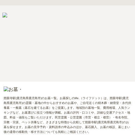
慈眼寺駅(鹿児島県鹿児島市)のお墓一覧。お墓探しのlife.（ライフドット）は、慈眼寺駅(鹿児
島県鹿児島市)の霊園・墓地の中からおすすめのお墓や、ご自宅近くの樹木葬・納骨堂・永代供
養墓・一般墓（墓石を建てるお墓）をご提案します。地域別の墓地一覧、費用相場、人気ラン
キングなど、お墓選びに役立つ情報が満載。お墓の評判・口コミや、詳細な交通アクセス・地
図、料金・値段もご覧いただけます。民営霊園・公営霊園（市営・都立・都営）・有名寺院、
宗教・宗派、ペット供養など、さまざまな特徴から比較して慈眼寺駅(鹿児島県鹿児島市)のお
墓を探せます。お墓の見学予約・資料請求の申込みのほか、墓石購入、お墓の移設、墓じまい
後の遺骨の移動先・移す方法についても気軽にご相談ください。