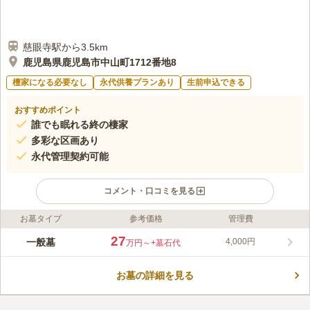
慈眼寺駅から3.5km
鹿児島県鹿児島市中山町1712番地8
檀家になる必要なし
永代供養プランあり
生前申込できる
おすすめポイント
誰でも眠れる終の棲家
多彩な区画あり
永代管理契約可能
コメント・口コミを見る
お墓タイプ
参考価格
管理費
ライフドット編集部のコメント
豊かな緑と美しい眺望が魅力の墓園です。 春には桜が咲き、遠
27
一般墓
4,000円
万円～
+墓石代
くに見える山々は四季の移ろいを知らせてくれます。 園内には
個性的なデザインのお墓も多く建立されており、「自分らしさ」
お墓の詳細を見る
を大切にしたい方にピッタリです。 祭事室｢絆の杜｣を完備して
コメントの続きを読む
おり法事に利用することができます。 園内を車で1周することが
でき駐車場も広いので、車でお墓参りをしたい方も安心です。
口コミ評価