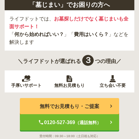
「墓じまい」でお困りの方へ
ライフドットでは、
お墓探しだけでなく墓じまいも全
面サポート！
「
何から始めればいい？
」「
費用はいくら？
」などを
解決します
３
＼ライフドットが選ばれる
つの理由／
手厚いサポート
無料お見積もり
立ち会い不要
無料でお見積もり・ご提案
0120-527-369
（通話無料）
受付時間：
09:30～18:00
（土日祝も対応）