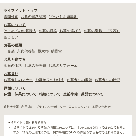
ライフドット トップ
霊園検索
お墓の資料請求
ぴったりお墓診断
お墓について
はじめてのお墓購入
お墓の価格
お墓の選び方
お墓の引越し（改葬）
墓じまい
お墓の種類
一般墓
永代供養墓
樹木葬
納骨堂
お墓を建てる
墓石の価格
お墓の管理費
お墓のリフォーム
お墓参り
お墓参りのマナー
お墓参りのお供え
お墓参りの服装
お墓参りの時期
葬儀について
仏壇・仏具について
相続について
生前準備・終活について
運営者情報
利用規約
プライバシーポリシー
口コミについて
お問い合わせ
■当サイトに関する注意事項
当サイトで提供する商品の情報にあたっては、十分な注意を払って提供しておりま
すが、情報の正確性その他一切の事項についてを保証をするものではありません。