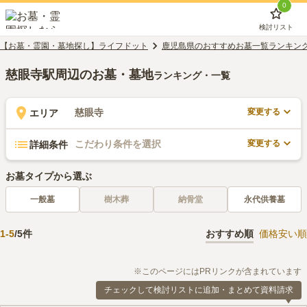
0
検討リスト
【お墓・霊園・墓地探し】ライフドット
鹿児島県のおすすめお墓一覧ランキン
慈眼寺駅周辺のお墓・墓地
ランキング・一覧
変更する
慈眼寺
エリア
変更する
こだわり条件を選択
詳細条件
お墓タイプから選ぶ
一般墓
樹木葬
納骨堂
永代供養墓
1
-
5
/
5
件
おすすめ順
価格安い順
※このページにはPRリンクが含まれています
チェックして検討リストに追加・まとめて資料請求