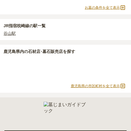
契約条件の詳細は、各霊園のページをご確認いただくか、資料請求
よりお問い合わせください。
お墓の条件を全て表示
正確な費用は、区画や石材の選び方によって大きく変わるため、見
積もりを取るまで確定しません。
現地見学では、担当者に「提示金額以外にかかる費用はないか」を
JR指宿枕崎線の駅一覧
必ず確認することをおすすめします。
谷山駅
現地への見学が難しい場合は、資料請求でも各霊園の詳しい料金案
内を取り寄せることができます。
鹿児島県
内の石材店･墓石販売店を探す
鹿児島県の市区町村を全て表示