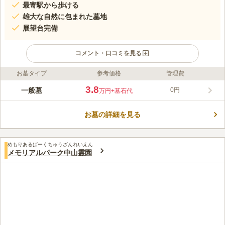
最寄駅から歩ける
雄大な自然に包まれた墓地
展望台完備
コメント・口コミを見る
お墓タイプ
参考価格
管理費
ライフドット編集部のコメント
見晴らしが良く、雄大な自然を堪能することができる墓地です。
3.8
一般墓
0円
万円
+墓石代
鹿児島市が管理を行っている市営墓地で、申請書受付日前に1年
以上鹿児島市に住民票がある方が眠ることができます。 墓域内
お墓の詳細を見る
の道はコンクリートで天候に左右されずにお参りが可能です。
コメントの続きを読む
トイレも完備しているので、お墓掃除で長時間滞在する際にも安
心です。
口コミ評価
めもりあるぱーくちゅうざんれいえん
4.9
みんなの評価
口コミ
3
件
メモリアルパーク中山霊園
墓のすぐ近くに花屋さんやスーパーがあってすべて購入できてお
60代
男性
り全てそろうようになってるので全く不自由を感じない。
口コミの続きを読む