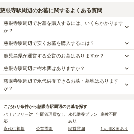
慈眼寺駅周辺のお墓に関するよくある質問
慈眼寺駅周辺でお墓を購入するには、いくらかかります
か？
慈眼寺駅周辺で安くお墓を購入するには？
慈眼寺駅周辺
での購入費用の目安は、
一般墓が約320万円
です。
一般墓を建てる場合は、「永代使用料（土地代）」と「墓石代」の
鹿児島県が運営する公営のお墓はありますか？
慈眼寺駅周辺
で一番安価な
お墓
は、
鹿児島市営 万田ヶ宇都墓地
の
一
2つが主な費用となります。
般墓
で、
4万円
(墓石代別)
からお求めいただけます。
慈眼寺駅周辺
の一般墓の永代使用料の平均は
74万円
で、墓石代は
鹿
慈眼寺駅周辺に樹木葬はありますか？
慈眼寺駅周辺
には、
鹿児島県
が運営する公営の霊園が
1
件ありま
一般的に最も費用を抑えられるのは、他の方のご遺骨と一緒に埋葬
児島県の平均
245.7万円
です。いずれも区画の広さや墓石の大き
す。
する
「合祀墓（ごうしぼ）」
と呼ばれるタイプです。個別のお墓に
さ・素材によって変わります。
慈眼寺駅周辺で永代供養できるお墓・墓地はあります
慈眼寺駅周辺
には、樹木葬の掲載がありません。
鹿児島市営 万田ヶ宇都墓地
がそれにあたります。
比べて省スペースで管理の手間がかからないため、費用が安く設定
自然葬をお考えの場合は、海洋散骨もご検討ください。
か？
されています。
なお、お墓によっては以下の費用が別途かかる場合があります。
公営霊園は民営の霊園と異なり、契約にあたって応募資格が設けら
価格の目安は、1名あたり5万円〜30万円程度です。
・
開眼法要の費用
：お墓を新しく建てた際に行う儀式のための費
慈眼寺駅周辺
には、永代供養できるお墓・墓地が
1
件あります。
れているケースがほとんどです。
用。僧侶に渡すお布施がかかります。
こだわり条件から
慈眼寺駅周辺
のお墓を探す
詳しくは、
慈眼寺駅周辺
の永代供養の一覧
をご覧ください。
主な条件として、遺骨がすでにある、該当の市区町村に一定年数以
慈眼寺駅周辺
で安価なお墓を探したい場合は、
価格の安い順
で並び
・
納骨式の費用
：お墓に遺骨を納める儀式のための費用。僧侶に渡
バリアフリー対
年間管理費なし
永代供養プラン
宗教不問
上住んでいるなどが挙げられます。
替えてお墓を探すのがおすすめです。
すお布施、会食などの費用がかかります。
応
あり
条件を満たさない場合は、申し込み自体ができないことも多いた
・
年間管理費
：お墓の管理費。契約後、毎年発生するケースがあり
め、事前の確認が重要です。
永代供養墓
公営霊園
民営霊園
1人用区画あり
ます。