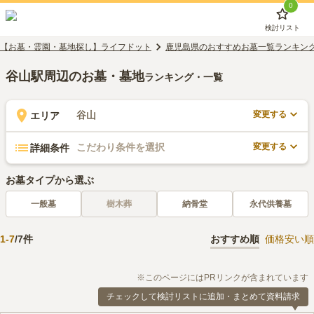
0
検討リスト
【お墓・霊園・墓地探し】ライフドット
鹿児島県のおすすめお墓一覧ランキン
谷山駅周辺のお墓・墓地
ランキング・一覧
変更する
谷山
エリア
変更する
こだわり条件を選択
詳細条件
お墓タイプから選ぶ
一般墓
樹木葬
納骨堂
永代供養墓
1
-
7
/
7
件
おすすめ順
価格安い順
※このページにはPRリンクが含まれています
チェックして検討リストに追加・まとめて資料請求