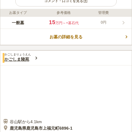
コメント・口コミを見る
お墓タイプ
参考価格
管理費
ライフドット編集部のコメント
豊かな自然と美しい眺望が魅力の霊園です。 墓域には囲いがな
15
一般墓
0円
万円～
+墓石代
いため開放感があり、海も近いため潮風を感じながら故人に手を
合わせることができます。 和型・洋型を問わず多彩なお墓が建
お墓の詳細を見る
っており、デザインに拘りたい方にもピッタリです。 周囲には
コメントの続きを読む
ゴルフ場や海があるので、お墓参りの後に家族でお出かけをする
のにも便利です。
口コミ評価
かごしまりょうえん
この霊園はまだ誰からも評価されていません。
かごしま陵苑
谷山駅から4.1km
鹿児島県鹿児島市上福元町6896-1