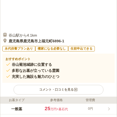
谷山駅から4.1km
鹿児島県鹿児島市上福元町6896-1
永代供養プランあり
檀家になる必要なし
生前申込できる
おすすめポイント
谷山菊池城跡に位置する
多彩なお墓が立っている霊園
充実した施設も魅力のひとつ
コメント・口コミを見る
お墓タイプ
参考価格
管理費
ライフドット編集部のコメント
谷山菊池城跡地に造られた霊園です。 錦江湾と桜島を一望する
25
一般墓
0円
万円
+墓石代
ことができるロケーションが魅力で、眺望に拘りたい方にピッタ