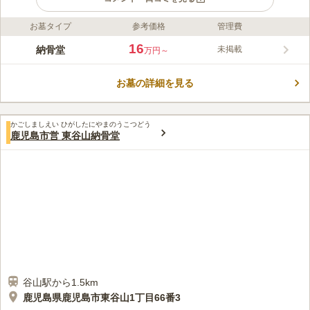
お墓タイプ
参考価格
管理費
ライフドット編集部のコメント
鹿児島市が管理を行っている納骨堂で、遺骨を所有していて1年
16
納骨堂
未掲載
万円～
以内に納骨が可能な鹿児島市民の方が入れます。 市営なので管
理もしっかりしており、運営会社の破産リスクが低いのも魅力の
お墓の詳細を見る
ひとつです。 宗教を問わないため、信仰を大切にしたい方も安
コメントの続きを読む
らかに眠れます。 納骨堂は室内にあるので、天候に左右されず
にゆっくりと故人と対話することができます。
口コミ評価
かごしましえい ひがしたにやまのうこつどう
この霊園はまだ誰からも評価されていません。
鹿児島市営 東谷山納骨堂
谷山駅から1.5km
鹿児島県鹿児島市東谷山1丁目66番3