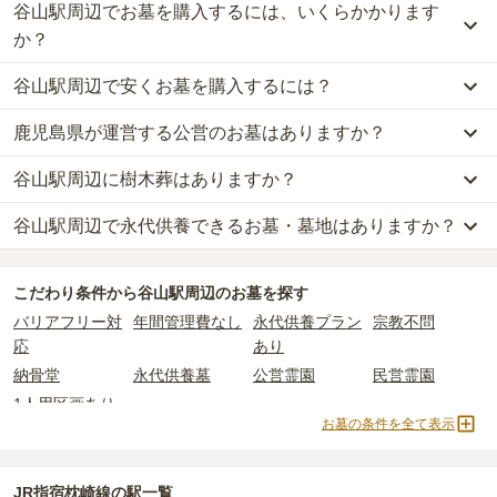
谷山駅周辺でお墓を購入するには、いくらかかります
か？
谷山駅周辺で安くお墓を購入するには？
谷山駅周辺
での購入費用の目安は、
一般墓が約320万円、納骨堂が
約23万円
です。
鹿児島県が運営する公営のお墓はありますか？
谷山駅周辺
で一番安価な
お墓
は、
鹿児島市営 万田ヶ宇都墓地
の
一般
一般墓を建てる場合は、「永代使用料（土地代）」と「墓石代」の
墓
で、
4万円
(墓石代別)
からお求めいただけます。
2つが主な費用となります。
谷山駅周辺に樹木葬はありますか？
谷山駅周辺
には、
鹿児島県
が運営する公営の霊園が
3
件あります。
一般的に最も費用を抑えられるのは、他の方のご遺骨と一緒に埋葬
谷山駅周辺
の一般墓の永代使用料の平均は
74万円
で、墓石代は
鹿児
鹿児島市営 万田ヶ宇都墓地
、
鹿児島市営 小松原納骨堂
、
鹿児島市
する
「合祀墓（ごうしぼ）」
と呼ばれるタイプです。個別のお墓に
島県の平均
245.7万円
です。いずれも区画の広さや墓石の大きさ・
谷山駅周辺で永代供養できるお墓・墓地はありますか？
谷山駅周辺
には、樹木葬の掲載がありません。
営 東谷山納骨堂
などが代表的です。
比べて省スペースで管理の手間がかからないため、費用が安く設定
素材によって変わります。
自然葬をお考えの場合は、海洋散骨もご検討ください。
されています。
樹木葬・納骨堂・永代供養墓は、基本的に墓石代がかからず、永代
谷山駅周辺
には、永代供養できるお墓・墓地が
3
件あります。
公営霊園は民営の霊園と異なり、契約にあたって応募資格が設けら
価格の目安は、1名あたり5万円〜30万円程度です。
使用料のみかかります。
こだわり条件から
谷山駅周辺
のお墓を探す
詳しくは、
谷山駅周辺
の永代供養の一覧
をご覧ください。
れているケースがほとんどです。
バリアフリー対
年間管理費なし
永代供養プラン
宗教不問
主な条件として、遺骨がすでにある、該当の市区町村に一定年数以
谷山駅周辺
で安価なお墓を探したい場合は、
価格の安い順
で並び替
なお、お墓によっては以下の費用が別途かかる場合があります。
応
あり
上住んでいるなどが挙げられます。
えてお墓を探すのがおすすめです。
・
開眼法要の費用
：お墓を新しく建てた際に行う儀式のための費
納骨堂
永代供養墓
公営霊園
民営霊園
条件を満たさない場合は、申し込み自体ができないことも多いた
用。僧侶に渡すお布施がかかります。
め、事前の確認が重要です。
1人用区画あり
・
納骨式の費用
：お墓に遺骨を納める儀式のための費用。僧侶に渡
お墓の条件を全て表示
契約条件の詳細は、各霊園のページをご確認いただくか、資料請求
すお布施、会食などの費用がかかります。
よりお問い合わせください。
・
年間管理費
：お墓の管理費。契約後、毎年発生するケースがあり
ます。
JR指宿枕崎線の駅一覧