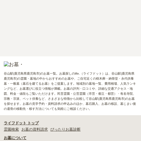
谷山駅(鹿児島県鹿児島市)のお墓一覧。お墓探しのlife.（ライフドット）は、谷山駅(鹿児島県
鹿児島市)の霊園・墓地の中からおすすめのお墓や、ご自宅近くの樹木葬・納骨堂・永代供養
墓・一般墓（墓石を建てるお墓）をご提案します。地域別の墓地一覧、費用相場、人気ランキ
ングなど、お墓選びに役立つ情報が満載。お墓の評判・口コミや、詳細な交通アクセス・地
図、料金・値段もご覧いただけます。民営霊園・公営霊園（市営・都立・都営）・有名寺院、
宗教・宗派、ペット供養など、さまざまな特徴から比較して谷山駅(鹿児島県鹿児島市)のお墓
を探せます。お墓の見学予約・資料請求の申込みのほか、墓石購入、お墓の移設、墓じまい後
の遺骨の移動先・移す方法についても気軽にご相談ください。
ライフドット トップ
霊園検索
お墓の資料請求
ぴったりお墓診断
お墓について