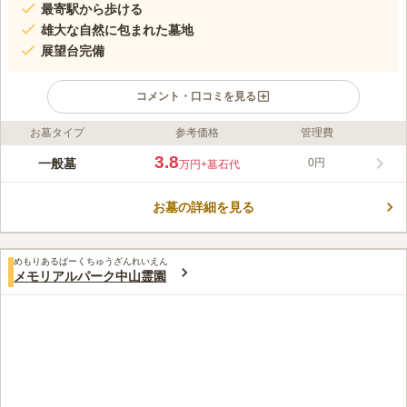
最寄駅から歩ける
雄大な自然に包まれた墓地
展望台完備
コメント・口コミを見る
お墓タイプ
参考価格
管理費
ライフドット編集部のコメント
見晴らしが良く、雄大な自然を堪能することができる墓地です。
3.8
一般墓
0円
万円
+墓石代
鹿児島市が管理を行っている市営墓地で、申請書受付日前に1年
以上鹿児島市に住民票がある方が眠ることができます。 墓域内
お墓の詳細を見る
の道はコンクリートで天候に左右されずにお参りが可能です。
コメントの続きを読む
トイレも完備しているので、お墓掃除で長時間滞在する際にも安
心です。
口コミ評価
めもりあるぱーくちゅうざんれいえん
4.9
みんなの評価
口コミ
3
件
メモリアルパーク中山霊園
墓のすぐ近くに花屋さんやスーパーがあってすべて購入できてお
60代
男性
り全てそろうようになってるので全く不自由を感じない。
口コミの続きを読む