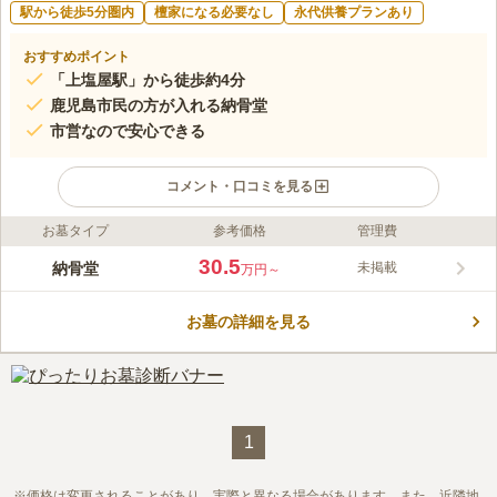
駅から徒歩5分圏内
檀家になる必要なし
永代供養プランあり
おすすめポイント
「上塩屋駅」から徒歩約4分
鹿児島市民の方が入れる納骨堂
市営なので安心できる
コメント・口コミを見る
お墓タイプ
参考価格
管理費
ライフドット編集部のコメント
鹿児島市が管理をしている納骨堂です。 宗教を問わないため、
30.5
納骨堂
未掲載
万円～
条件に該当する鹿児島市民の方であれば誰でも眠ることができま
す。 室内に納骨壇があるので、雨の日や風が強い日、陽射しが
お墓の詳細を見る
強いときにも快適にお参りできるのも嬉しいポイントです。 屋
コメントの続きを読む
外のお墓とは異なり、墓域の管理・清掃を頻繁にする必要が無い
ので、遠方の方や足繁く通うことができない方でも安心です。
口コミ評価
この霊園はまだ誰からも評価されていません。
1
価格は変更されることがあり、実際と異なる場合があります。また、近隣地