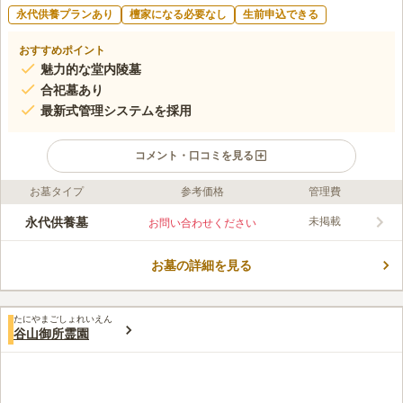
永代供養プランあり
檀家になる必要なし
生前申込できる
おすすめポイント
魅力的な堂内陵墓
合祀墓あり
最新式管理システムを採用
コメント・口コミを見る
お墓タイプ
参考価格
管理費
ライフドット編集部のコメント
納骨堂ではありますが、遺骨を収蔵するための厨子が重厚な墓石
永代供養墓
未掲載
お問い合わせください
で飾られています。 そのため、おひとり様もしくはご家族のお
墓としてお参りすることができる、新形式の納骨堂です。 室内
お墓の詳細を見る
は冷暖房を完備しており、天候に左右されることなく快適な空間
コメントの続きを読む
でお参りが可能です。 無縁になった遺骨を合祀する「合祀墓」
があり、お墓を継ぐ方が居なくても安心して眠ることができま
口コミ評価
す。
たにやまごしょれいえん
この霊園はまだ誰からも評価されていません。
谷山御所霊園