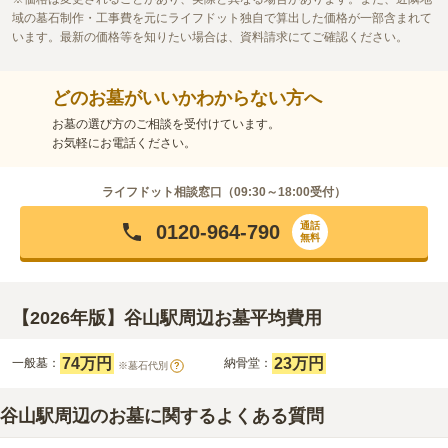
域の墓石制作・工事費を元にライフドット独自で算出した価格が一部含まれて
います。最新の価格等を知りたい場合は、資料請求にてご確認ください。
どのお墓がいいかわからない方へ
お墓の選び方のご相談を受付けています。
お気軽にお電話ください。
ライフドット相談窓口（
09:30～18:00
受付）
通話
0120-964-790
無料
【2026年版】谷山駅周辺お墓平均費用
74万円
23万円
一般墓：
納骨堂：
※墓石代別
?
谷山駅周辺のお墓に関するよくある質問