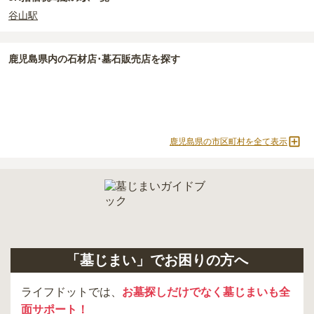
谷山駅
正確な費用は、区画や石材の選び方によって大きく変わるため、見
積もりを取るまで確定しません。
現地見学では、担当者に「提示金額以外にかかる費用はないか」を
鹿児島県
内の石材店･墓石販売店を探す
必ず確認することをおすすめします。
現地への見学が難しい場合は、資料請求でも各霊園の詳しい料金案
内を取り寄せることができます。
鹿児島県の市区町村を全て表示
「墓じまい」でお困りの方へ
ライフドットでは、
お墓探しだけでなく墓じまいも全
面サポート！