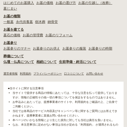
はじめてのお墓購入
お墓の価格
お墓の選び方
お墓の引越し（改葬）
墓じまい
お墓の種類
一般墓
永代供養墓
樹木葬
納骨堂
お墓を建てる
墓石の価格
お墓の管理費
お墓のリフォーム
お墓参り
お墓参りのマナー
お墓参りのお供え
お墓参りの服装
お墓参りの時期
葬儀について
仏壇・仏具について
相続について
生前準備・終活について
運営者情報
利用規約
プライバシーポリシー
口コミについて
お問い合わせ
■当サイトに関する注意事項
当サイトで提供する商品の情報にあたっては、十分な注意を払って提供しておりま
すが、情報の正確性その他一切の事項についてを保証をするものではありません。
お申込みにあたっては、提携事業者のサイトや、利用規約をご確認の上、ご自身で
ご判断ください。
当社では各商品のサービス内容及びキャンペーン等に関するご質問にはお答えでき
かねます。提携事業者に直接お問い合わせください。
本ページのいかなる情報により生じた損失に対しても当社は責任を負いません。
なお、本注意事項に定めがない事項は当社が定める「利用規約」 が適用されるもの