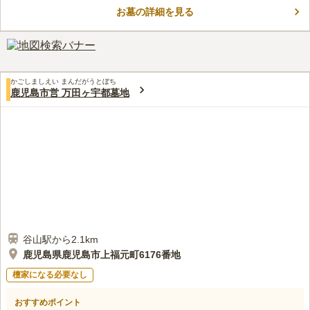
リです。 駐車場は墓域の近くにあり、体力に自信がない方でも
お墓の詳細を見る
安心してお参りすることができます。 指宿スカイライの谷山イ
コメントの続きを読む
ンターから車で約1分なので、遠方から足を運んでくださる方が
居ても安心です。
口コミ評価
4.3
みんなの評価
口コミ
3
件
私は利用したことはありませんが、墓地の敷地内にお花屋さんが
50代
女性
かごしましえい まんだがうとぼち
あります。山の中にありすぐ近くには食事ができるお店は見当たりません
鹿児島市営 万田ヶ宇都墓地
が下の方へ下るとお店はあるようです。以前はすぐ下にそうめん流しのお
店がありましたが閉店してしまったようです。
口コミの続きを読む
谷山駅から2.1km
鹿児島県鹿児島市上福元町6176番地
檀家になる必要なし
おすすめポイント