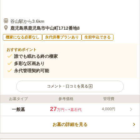
谷山駅から3.6km
鹿児島県鹿児島市中山町1712番地8
檀家になる必要なし
永代供養プランあり
生前申込できる
おすすめポイント
誰でも眠れる終の棲家
多彩な区画あり
永代管理契約可能
コメント・口コミを見る
お墓タイプ
参考価格
管理費
ライフドット編集部のコメント
豊かな緑と美しい眺望が魅力の墓園です。 春には桜が咲き、遠
27
一般墓
4,000円
万円～
+墓石代
くに見える山々は四季の移ろいを知らせてくれます。 園内には
個性的なデザインのお墓も多く建立されており、「自分らしさ」
お墓の詳細を見る
を大切にしたい方にピッタリです。 祭事室｢絆の杜｣を完備して
コメントの続きを読む
おり法事に利用することができます。 園内を車で1周することが
でき駐車場も広いので、車でお墓参りをしたい方も安心です。
口コミ評価