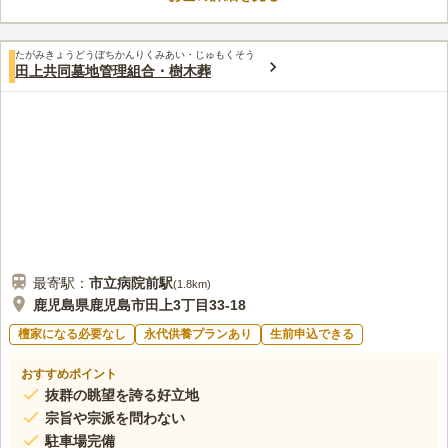
を持ち帰らずに済みます。 駐車場もあるので車でお参りをした
い方も安心です。
口コミ評価
たがみきょうどうぼちかんりくみあい・じゅもくそう
この霊園はまだ誰からも評価されていません。
田上共同墓地管理組合・樹木葬
最寄駅：
市立病院前
駅
(
1.8km
)
鹿児島県鹿児島市田上3丁目33-18
檀家になる必要なし
永代供養プランあり
生前申込できる
おすすめポイント
抜群の眺望を誇る好立地
宗旨や宗派を問わない
駐車場完備