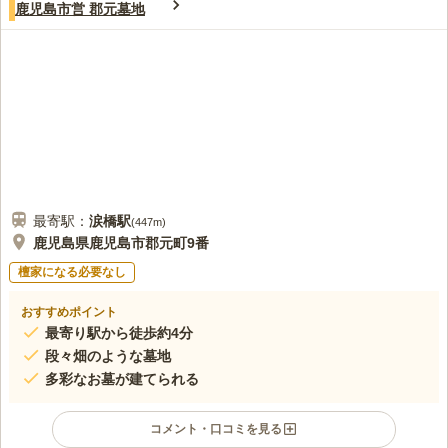
4.9
みんなの評価
口コミ
3
件
鹿児島市営 郡元墓地
墓のすぐ近くに花屋さんやスーパーがあってすべて購入できてお
60代
男性
り全てそろうようになってるので全く不自由を感じない。
口コミの続きを読む
最寄駅：
涙橋
駅
(
447m
)
鹿児島県鹿児島市郡元町9番
檀家になる必要なし
おすすめポイント
最寄り駅から徒歩約4分
段々畑のような墓地
多彩なお墓が建てられる
コメント・口コミを見る