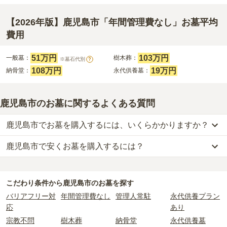
【2026年版】鹿児島市「年間管理費なし」お墓平均
費用
51万円
103万円
一般墓：
樹木葬：
※墓石代別
?
108万円
19万円
納骨堂：
永代供養墓：
鹿児島市のお墓に関するよくある質問
鹿児島市でお墓を購入するには、いくらかかりますか？
鹿児島市で安くお墓を購入するには？
鹿児島市
での購入費用の目安は、
一般墓が約296万円、樹木葬が約
103万円、納骨堂が約108万円、永代供養墓が約19万円
です。
鹿児島市
で一番安価な
お墓
は、
鹿児島市営 万田ヶ宇都墓地
の
一般墓
一般墓を建てる場合は、「永代使用料（土地代）」と「墓石代」の
で、
4万円
(墓石代別)
からお求めいただけます。
2つが主な費用となります。
こだわり条件から
鹿児島市
のお墓を探す
一般的に最も費用を抑えられるのは、他の方のご遺骨と一緒に埋葬
鹿児島市
の一般墓の永代使用料の平均は
51万円
で、墓石代は
鹿児島
バリアフリー対
年間管理費なし
管理人常駐
永代供養プラン
する
「合祀墓（ごうしぼ）」
と呼ばれるタイプです。個別のお墓に
県の平均
245.7万円
です。いずれも区画の広さや墓石の大きさ・素
応
あり
比べて省スペースで管理の手間がかからないため、費用が安く設定
材によって変わります。
宗教不問
樹木葬
納骨堂
永代供養墓
されています。
樹木葬・納骨堂・永代供養墓は、基本的に墓石代がかからず、永代