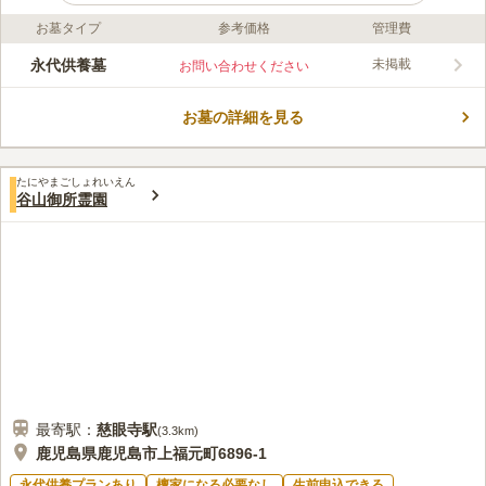
お墓タイプ
参考価格
管理費
ライフドット編集部のコメント
納骨堂ではありますが、遺骨を収蔵するための厨子が重厚な墓石
永代供養墓
未掲載
お問い合わせください
で飾られています。 そのため、おひとり様もしくはご家族のお
墓としてお参りすることができる、新形式の納骨堂です。 室内
お墓の詳細を見る
は冷暖房を完備しており、天候に左右されることなく快適な空間
コメントの続きを読む
でお参りが可能です。 無縁になった遺骨を合祀する「合祀墓」
があり、お墓を継ぐ方が居なくても安心して眠ることができま
口コミ評価
す。
たにやまごしょれいえん
この霊園はまだ誰からも評価されていません。
谷山御所霊園
最寄駅：
慈眼寺
駅
(
3.3km
)
鹿児島県鹿児島市上福元町6896-1
永代供養プランあり
檀家になる必要なし
生前申込できる