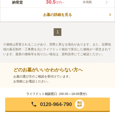
鹿児島市が管理をしている納骨堂です。 宗教を問わないため、
30.5
納骨堂
未掲載
万円～
条件に該当する鹿児島市民の方であれば誰でも眠ることができま
す。 室内に納骨壇があるので、雨の日や風が強い日、陽射しが
お墓の詳細を見る
強いときにも快適にお参りできるのも嬉しいポイントです。 屋
コメントの続きを読む
外のお墓とは異なり、墓域の管理・清掃を頻繁にする必要が無い
ので、遠方の方や足繁く通うことができない方でも安心です。
口コミ評価
この霊園はまだ誰からも評価されていません。
1
価格は変更されることがあり、実際と異なる場合があります。また、近隣地
域の墓石制作・工事費を元にライフドット独自で算出した価格が一部含まれて
います。最新の価格等を知りたい場合は、資料請求にてご確認ください。
どのお墓がいいかわからない方へ
お墓の選び方のご相談を受付けています。
お気軽にお電話ください。
ライフドット相談窓口（
09:30～18:00
受付）
通話
0120-964-790
無料