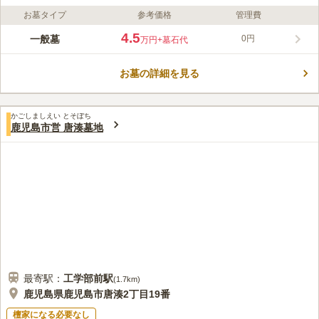
お墓タイプ
参考価格
管理費
ライフドット編集部のコメント
高台にある段々畑の様な墓地です。 開放感があり見晴らしが良
4.5
一般墓
0円
万円
+墓石代
く、清々しい風を感じて穏やかな気持ちで故人と向き合うことが
できます。 鹿児島市が管理を行っており、申請日受付日前に1年
お墓の詳細を見る
以上鹿児島市にお住いの方が眠ることができます。 管理事務所
コメントの続きを読む
が墓域内にあり、管理が行き届いているのも嬉しいポイントで
す。 トイレもあるので、お墓の掃除で長時間滞在しても安心で
口コミ評価
す。
かごしましえい とそぼち
4.0
みんなの評価
口コミ
1
件
鹿児島市営 唐湊墓地
入口に花やさんが2軒あり、バケツ、ほうきを貸してくれるので
50代
女性
たいへん便利で助かります。食事をするところは、ありません。
口コミの続きを読む
最寄駅：
工学部前
駅
(
1.7km
)
鹿児島県鹿児島市唐湊2丁目19番
檀家になる必要なし