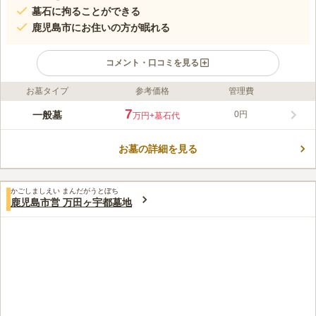
墓石に拘ることができる
鹿児島市にお住いの方が眠れる
コメント・口コミを見る
お墓タイプ
参考価格
管理費
ライフドット編集部のコメント
豊かな自然に抱かれた、清々しい風を感じられる墓園です。 管
7
一般墓
0円
万円
+墓石代
理棟があり、管理が行き届いているのも嬉しいポイントです。 6
㎡とゆとりある広さの区画なので、先祖代々のお墓を移したり、
お墓の詳細を見る
家族代々のお墓を建立することができます。 トイレを完備して
コメントの続きを読む
いるので、長時間の滞在でも安心です。 駐車場もあるので、体
力に自信がない方でも安心してお参りできます。
口コミ評価
かごしましえい まんだがうとぼち
3.3
みんなの評価
口コミ
3
件
鹿児島市営 万田ヶ宇都墓地
徒歩で行けるもっとも近い商店はスーパーがあるが徒歩では約30
60代
男性
分はかかる。行く途中で必要なものは買い、帰りに食事に行く
口コミの続きを読む