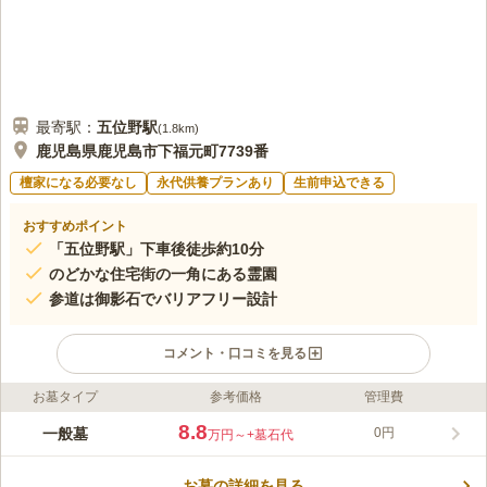
最寄駅：
五位野
駅
(
1.8km
)
鹿児島県鹿児島市下福元町7739番
檀家になる必要なし
永代供養プランあり
生前申込できる
おすすめポイント
「五位野駅」下車後徒歩約10分
のどかな住宅街の一角にある霊園
参道は御影石でバリアフリー設計
コメント・口コミを見る
お墓タイプ
参考価格
管理費
ライフドット編集部のコメント
のどかな住宅街の中にある霊園です。 墓域の道は御影石張りで
8.8
一般墓
0円
万円～
+墓石代
高級感があります。 バリアフリー設計なので、小さなお子様や
ご高齢の方と一緒に家族でお参りが可能です。 駐車場も完備し
お墓の詳細を見る