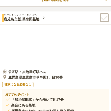
ているので、遠方から車でお参りに来てくださる方がいても安心
コメントの続きを読む
です。 近くにスーパーがあるので、供花や線香を購入すること
ができ荷物も少なくて済みます。
口コミ評価
かごしましえい そうむたぼち
この霊園はまだ誰からも評価されていません。
鹿児島市営 草牟田墓地
最寄駅：
加治屋町
駅
(
2km
)
鹿児島県鹿児島市草牟田1丁目30番
檀家になる必要なし
おすすめポイント
「加治屋町駅」から歩いて約17分
高台にある墓地