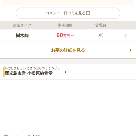
コメント・口コミを見る
お墓タイプ
参考価格
管理費
ライフドット編集部のコメント
桜島と市街地を一望できる、抜群のロケーションを誇る墓地で
60
樹木葬
0円
万円〜
す。 四季折々の季節の移ろいを楽しむことできます。 自然に抱
かれた場所で樹木葬をお望みの方にピッタリです。 シンボルツ
お墓の詳細を見る
リーの桜が、春になると見事な花を咲かせ訪れる人の目を楽しま
コメントの続きを読む
せてくれます。 個別だけではなく共同墓もあるため、おひとり
様だけではなくご夫婦やご友人と一緒に眠りたい方にもおすすめ
口コミ評価
です。
かごしましえい こまつばらのうこつどう
この霊園はまだ誰からも評価されていません。
鹿児島市営 小松原納骨堂