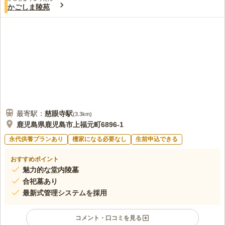
4.0
みんなの評価
口コミ
2
件
かごしま陵苑
墓地内に2軒の花屋があり、年会費を払えば、定期的に、お墓の
50代
女性
掃除と花を供えてもらえます。墓地のすぐ横に大きなお寺があります。
口コミの続きを読む
最寄駅：
慈眼寺
駅
(
3.3km
)
鹿児島県鹿児島市上福元町6896-1
永代供養プランあり
檀家になる必要なし
生前申込できる
おすすめポイント
魅力的な堂内陵墓
合祀墓あり
最新式管理システムを採用
コメント・口コミを見る