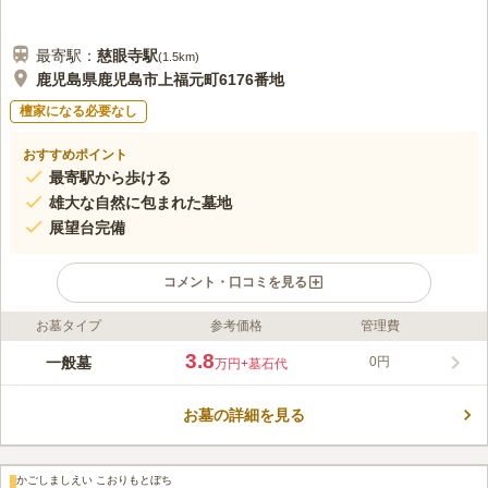
最寄駅：
慈眼寺
駅
(
1.5km
)
鹿児島県鹿児島市上福元町6176番地
檀家になる必要なし
おすすめポイント
最寄駅から歩ける
雄大な自然に包まれた墓地
展望台完備
コメント・口コミを見る
お墓タイプ
参考価格
管理費
ライフドット編集部のコメント
見晴らしが良く、雄大な自然を堪能することができる墓地です。
3.8
一般墓
0円
万円
+墓石代
鹿児島市が管理を行っている市営墓地で、申請書受付日前に1年
以上鹿児島市に住民票がある方が眠ることができます。 墓域内
お墓の詳細を見る
の道はコンクリートで天候に左右されずにお参りが可能です。
コメントの続きを読む
トイレも完備しているので、お墓掃除で長時間滞在する際にも安
心です。
口コミ評価
かごしましえい こおりもとぼち