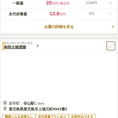
宗教不問で誰でも眠ることができる、設備や施設が充実した霊園
20
一般墓
3,000円
万円
+墓石代
です。 永代供養施設と納骨施設があるので、お墓の継承者が居
ない方でも無縁にならずに安心して眠ることができます。 墓域
12.8
永代供養墓
0円
万円
の道は御影石張りになっており、高級感があり綺麗です。 駐車
コメントの続きを読む
場や売店もあるので利便性が良く、お墓参りの負担が軽減される
のも嬉しいポイントです。
お墓の詳細を見る
口コミ評価
4.0
みんなの評価
口コミ
1
件
周辺には食事を取る処が多数あり便利と感じた、今回鹿児島県外
60代
男性
なんぶたいようれいえん
から自家用車で行ったが、鹿児島市内から送迎バスが出ているのから不明
南部太陽霊園
口コミの続きを読む
最寄駅：
谷山
駅
(
1.5km
)
鹿児島県鹿児島市上福元町6943番2
檀家になる必要なし
永代供養プランあり
生前申込できる