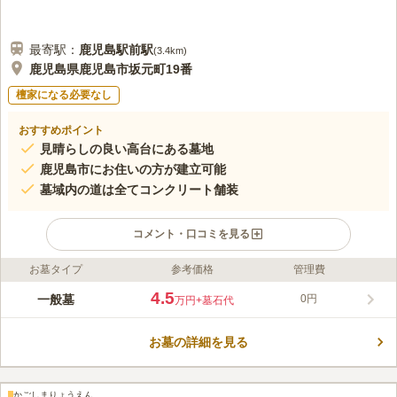
最寄駅：
鹿児島駅前
駅
(
3.4km
)
鹿児島県鹿児島市坂元町19番
檀家になる必要なし
おすすめポイント
見晴らしの良い高台にある墓地
鹿児島市にお住いの方が建立可能
墓域内の道は全てコンクリート舗装
コメント・口コミを見る
お墓タイプ
参考価格
管理費
ライフドット編集部のコメント
気持ちの良い風を感じることができる高台にある墓地です。 開
4.5
一般墓
0円
万円
+墓石代
放感があり陽当たり良好で、清々しい風と暖かい陽射しを感じる
ことができます。 トイレを完備しており墓域の横にはベンチも
お墓の詳細を見る
あるので、長時間ゆっくりと故人との時間を過ごすことができま
コメントの続きを読む
す。 駐車場もあるので、車でお墓参りをしたあとにお出かけも
可能です。
口コミ評価
かごしまりょうえん