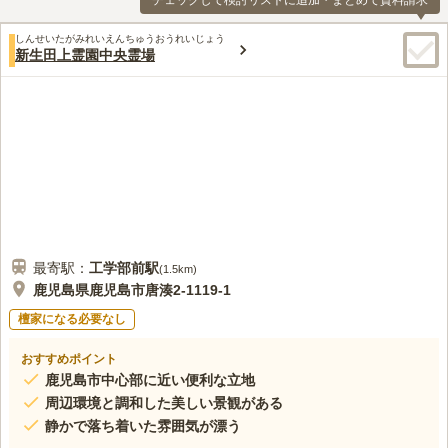
チェックして検討リストに追加・まとめて資料請求
しんせいたがみれいえんちゅうおうれいじょう
新生田上霊園中央霊場
最寄駅：
工学部前
駅
(
1.5km
)
鹿児島県鹿児島市唐湊2-1119-1
檀家になる必要なし
おすすめポイント
鹿児島市中心部に近い便利な立地
周辺環境と調和した美しい景観がある
静かで落ち着いた雰囲気が漂う