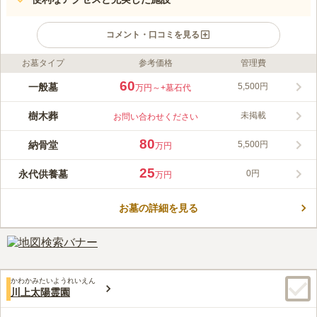
コメント・口コミを見る
お墓タイプ
参考価格
管理費
ライフドット編集部のコメント
この霊園は桜島と鹿児島市街地を見渡せる絶好のロケーションに
60
一般墓
5,500円
万円～
+墓石代
あり、自然豊かな環境で故人を偲ぶことができます。多様な供養
プランが用意されており、特に宗教を問わず利用できる永代供養
樹木葬
未掲載
お問い合わせください
墓は継承者が不要で安心です。アクセスも良好で、年中無休の無
コメントの続きを読む
料送迎バスが運行。法要施設や会食可能な休憩室など、利用者の
80
納骨堂
5,500円
万円
ニーズに応える充実した施設が揃っています。
口コミ評価
この霊園はまだ誰からも評価されていません。
25
永代供養墓
0円
万円
お墓の詳細を見る
かわかみたいようれいえん
川上太陽霊園