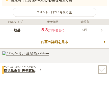
鹿児島市にお住いの方がお墓を建立可能
コメント・口コミを見る
お墓タイプ
参考価格
管理費
ライフドット編集部のコメント
高台にある見晴らしの良い霊園で、豊かな緑に囲まれています。
5.3
一般墓
0円
万円
+墓石代
周囲には高い建物がなく、大きな空を仰ぐことができる好立地で
す。 清々しい風と暖かい陽射しを感じながら、故人とゆっくり
お墓の詳細を見る
向き合えます。 墓域の道はコンクリートで舗装されており、駐
コメントの続きを読む
車場やトイレも完備しています。 利便性が良いのも嬉しいポイ
ントのひとつです。
口コミ評価
3.0
みんなの評価
口コミ
1
件
入口に花屋がありますが値段が高いのであまり利用しません。
60代
男性
かごしましえい さかもとぼち
又、近くには食事をするようなお店はありません
鹿児島市営 坂元墓地
口コミの続きを読む