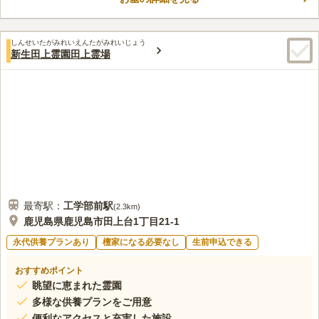
口コミ評価
この霊園はまだ誰からも評価されていません。
しんせいたがみれいえんたがみれいじょう
新生田上霊園田上霊場
最寄駅：
工学部前
駅
(
2.3km
)
鹿児島県鹿児島市田上台1丁目21-1
永代供養プランあり
檀家になる必要なし
生前申込できる
おすすめポイント
眺望に恵まれた霊園
多様な供養プランをご用意
便利なアクセスと充実した施設