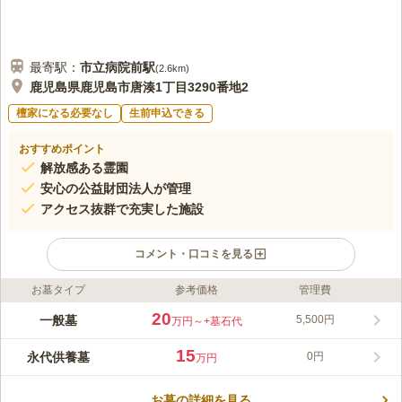
最寄駅：
市立病院前
駅
(
2.6km
)
鹿児島県鹿児島市唐湊1丁目3290番地2
檀家になる必要なし
生前申込できる
おすすめポイント
解放感ある霊園
安心の公益財団法人が管理
アクセス抜群で充実した施設
コメント・口コミを見る
お墓タイプ
参考価格
管理費
ライフドット編集部のコメント
鹿児島市唐湊にある開放感あふれる霊園は、桜島が見える区画も
20
一般墓
5,500円
万円～
+墓石代
あり、宗旨・宗派を問わず利用可能です。公益財団法人が管理す
るため、安心して永代にわたり供養されます。年中無休の無料送
15
永代供養墓
0円
万円
迎バスの運行や、花屋、休憩室などの充実した施設も魅力です。
コメントの続きを読む
鹿児島市内での建墓を検討中の方は、どうぞお気軽にご相談くだ
さい。
お墓の詳細を見る