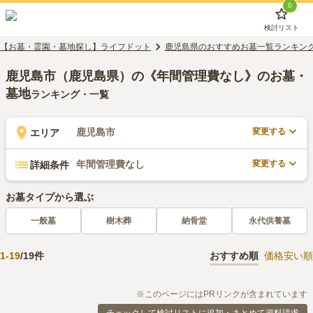
0
検討リスト
【お墓・霊園・墓地探し】ライフドット
鹿児島県のおすすめお墓一覧ランキン
鹿児島市（鹿児島県）の《年間管理費なし》のお墓・
墓地
ランキング・一覧
変更する
鹿児島市
エリア
変更する
年間管理費なし
詳細条件
お墓タイプから選ぶ
一般墓
樹木葬
納骨堂
永代供養墓
1
-
19
/
19
件
おすすめ順
価格安い順
※このページにはPRリンクが含まれています