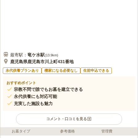
最寄駅：
竜ケ水
駅
(
13.9km
)
鹿児島県鹿児島市川上町431番地
永代供養プランあり
檀家になる必要なし
生前申込できる
おすすめポイント
宗教不問で誰でもお墓を建立できる
永代供養にも対応可能
充実した施設も魅力
コメント・口コミを見る
お墓タイプ
参考価格
管理費
ライフドット編集部のコメント