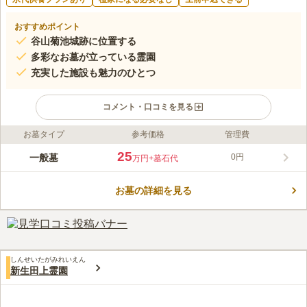
おすすめポイント
谷山菊池城跡に位置する
多彩なお墓が立っている霊園
充実した施設も魅力のひとつ
コメント・口コミを見る
お墓タイプ
参考価格
管理費
ライフドット編集部のコメント
谷山菊池城跡地に造られた霊園です。 錦江湾と桜島を一望する
25
一般墓
0円
万円
+墓石代
ことができるロケーションが魅力で、眺望に拘りたい方にピッタ
リです。 駐車場は墓域の近くにあり、体力に自信がない方でも
お墓の詳細を見る
安心してお参りすることができます。 指宿スカイライの谷山イ
コメントの続きを読む
ンターから車で約1分なので、遠方から足を運んでくださる方が
居ても安心です。
口コミ評価
4.3
みんなの評価
口コミ
3
件
私は利用したことはありませんが、墓地の敷地内にお花屋さんが
50代
女性
しんせいたがみれいえん
あります。山の中にありすぐ近くには食事ができるお店は見当たりません
新生田上霊園
が下の方へ下るとお店はあるようです。以前はすぐ下にそうめん流しのお
店がありましたが閉店してしまったようです。
口コミの続きを読む