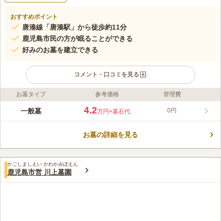
おすすめポイント
唐湊線「唐湊駅」から徒歩約11分
鹿児島市民の方が眠ることができる
好みのお墓を建立できる
コメント・口コミを見る
お墓タイプ
参考価格
管理費
ライフドット編集部のコメント
段々畑の様にお墓が建ち並ぶ市営墓地です。 周囲には高い建物
4.2
一般墓
0円
万円
+墓石代
がなく、竹林が隣接しています。 風にそよぐ葉擦れの音を聞く
ことができ、清々しい気持ちで故人と向き合うことができます。
お墓の詳細を見る
墓域内にも緑が多く残っているのも特徴のひとつです。 3㎡とゆ
コメントの続きを読む
とりある広さの区画に、多彩なお墓が建ち並んでいます。 デザ
インに拘りをお持ちの方におすすめです。
口コミ評価
かごしましえい かわかみぼえん
2.4
みんなの評価
口コミ
3
件
鹿児島市営 川上墓園
最寄り駅と墓の間にはスーパーはあるので花を買えます。ただ自
30代
男性
分は花は前もって安いところに買いに行きます。ラーメン屋やファースト
フード店もあります。
口コミの続きを読む