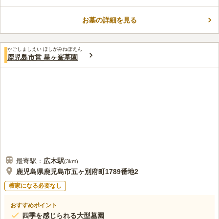
地良い風を感じられる墓域は、陽当たり良好で明るくそして清潔
に保たれています。 菜園や自然に触れられる憩いのスペースも
お墓の詳細を見る
あり、お墓参りの後に立ち寄ることができます。 大型の駐車場
コメントの続きを読む
もあり、バリアフリーにも対応しているので車椅子の方でも安心
です。 本館の横には花屋があるため、線香やライターを購入す
口コミ評価
ることができます。
かごしましえい ほしがみねぼえん
4.5
みんなの評価
口コミ
2
件
鹿児島市営 星ヶ峯墓園
霊園の途中や霊園直営の花屋があるが、通常自宅近くのスーパー
70代
男性
等お供え物や花を購入してお参りしている。また、霊園近くには食事処は
ないが、事前に予約すれば霊園で手配できるようだが、利用していない。
口コミの続きを読む
最寄駅：
広木
駅
(
3km
)
鹿児島県鹿児島市五ヶ別府町1789番地2
檀家になる必要なし
おすすめポイント
四季を感じられる大型墓園