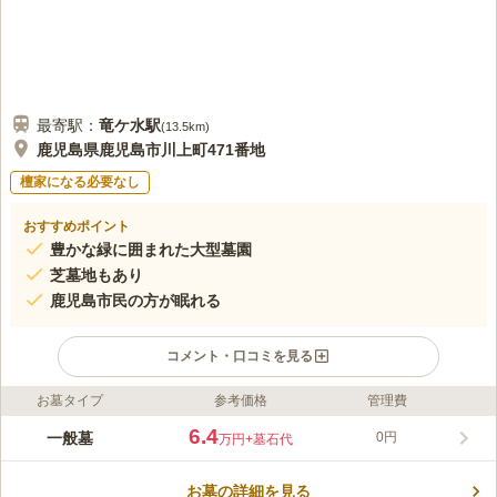
最寄駅：
竜ケ水
駅
(
13.5km
)
鹿児島県鹿児島市川上町471番地
檀家になる必要なし
おすすめポイント
豊かな緑に囲まれた大型墓園
芝墓地もあり
鹿児島市民の方が眠れる
コメント・口コミを見る
お墓タイプ
参考価格
管理費
ライフドット編集部のコメント
見晴らしの良い高台にあり、開放的な空間が広がる市民墓園で
6.4
一般墓
0円
万円
+墓石代
す。 豊かな緑に抱かれた好立地で芝生墓地もあり、自然を感じ
ることができます。 トイレを完備しているので、長時間の滞在
お墓の詳細を見る
でも可能です。 ゴミ箱も設置されており、お墓参りで出たゴミ
コメントの続きを読む