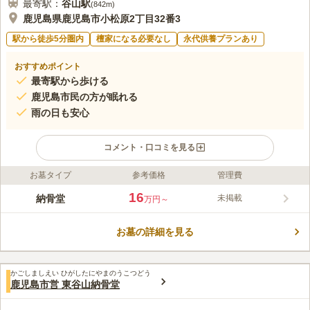
最寄駅：
谷山
駅
(
842m
)
鹿児島県鹿児島市小松原2丁目32番3
駅から徒歩5分圏内
檀家になる必要なし
永代供養プランあり
おすすめポイント
最寄駅から歩ける
鹿児島市民の方が眠れる
雨の日も安心
コメント・口コミを見る
お墓タイプ
参考価格
管理費
ライフドット編集部のコメント
鹿児島市が管理を行っている納骨堂で、遺骨を所有していて1年
16
納骨堂
未掲載
万円～
以内に納骨が可能な鹿児島市民の方が入れます。 市営なので管
理もしっかりしており、運営会社の破産リスクが低いのも魅力の
お墓の詳細を見る
ひとつです。 宗教を問わないため、信仰を大切にしたい方も安
コメントの続きを読む
らかに眠れます。 納骨堂は室内にあるので、天候に左右されず
にゆっくりと故人と対話することができます。
口コミ評価
かごしましえい ひがしたにやまのうこつどう
この霊園はまだ誰からも評価されていません。
鹿児島市営 東谷山納骨堂