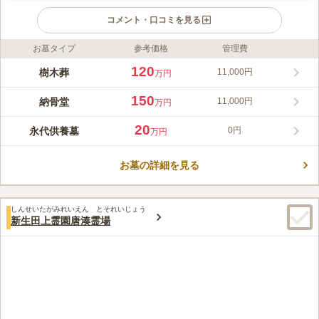
コメント・口コミを見る
お墓タイプ
参考価格
管理費
口コミ評価
この霊園はまだ誰からも評価されていません。
120
樹木葬
11,000円
万円
150
納骨堂
11,000円
万円
20
永代供養墓
0円
万円
お墓の詳細を見る
しんせいたがみれいえん とそれいじょう
新生田上霊園唐湊霊場