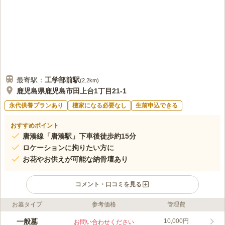
最寄駅：
工学部前
駅
(
2.2km
)
鹿児島県鹿児島市田上台1丁目21-1
永代供養プランあり
檀家になる必要なし
生前申込できる
おすすめポイント
唐湊線「唐湊駅」下車後徒歩約15分
ロケーションに拘りたい方に
お花やお供えが可能な納骨壇あり
コメント・口コミを見る
お墓タイプ
参考価格
管理費
ライフドット編集部のコメント
新生田上霊園は、美しい景観を楽しむとができる霊園です。 心
一般墓
10,000円
お問い合わせください