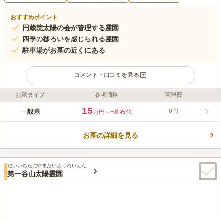
おすすめポイント
円蔵院太陽の会が管理する霊園
四季の移ろいを感じられる霊園
駐車場がお墓の近くにある
コメント・口コミを見る
お墓タイプ
参考価格
管理費
ライフドット編集部のコメント
豊かな自然と美しい眺望が魅力の霊園です。 墓域には囲いがな
15
一般墓
0円
万円～
+墓石代
いため開放感があり、海も近いため潮風を感じながら故人に手を
合わせることができます。 和型・洋型を問わず多彩なお墓が建
お墓の詳細を見る
っており、デザインに拘りたい方にもピッタリです。 周囲には
コメントの続きを読む
ゴルフ場や海があるので、お墓参りの後に家族でお出かけをする
のにも便利です。
口コミ評価
だいいちたにやまたいようれいえん
この霊園はまだ誰からも評価されていません。
第一谷山太陽霊園