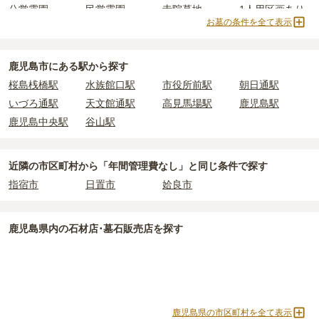
公営霊園
民営霊園
寺院墓地
1人用区画あり
価格の目安は、1名あたり5万円〜30万円程度です。
使用料のみかかります。
お墓の条件を全て表示
2人用区画あり
3人用区画あり
鹿児島市
で安価なお墓を探したい場合は、
価格の安い順
で並び替え
なお、お墓によっては以下の費用が別途かかる場合があります。
てお墓を探すのがおすすめです。
・
開眼法要の費用
：お墓を新しく建てた際に行う儀式のための費
鹿児島市にある駅から探す
用。僧侶に渡すお布施がかかります。
桜島桟橋駅
水族館口駅
市役所前駅
朝日通駅
・
納骨式の費用
：お墓に遺骨を納める儀式のための費用。僧侶に渡
いづろ通駅
天文館通駅
高見馬場駅
鹿児島駅
すお布施、会食などの費用がかかります。
鹿児島中央駅
谷山駅
・
年間管理費
：お墓の管理費。契約後、毎年発生するケースがあり
ます。
近隣の市区町村から
「年間管理費なし」と
同じ条件で探す
正確な費用は、区画や石材の選び方によって大きく変わるため、見
指宿市
日置市
姶良市
積もりを取るまで確定しません。
現地見学では、担当者に「提示金額以外にかかる費用はないか」を
必ず確認することをおすすめします。
鹿児島県
内の石材店･墓石販売店を探す
現地への見学が難しい場合は、資料請求でも各霊園の詳しい料金案
内を取り寄せることができます。
鹿児島県の市区町村を全て表示