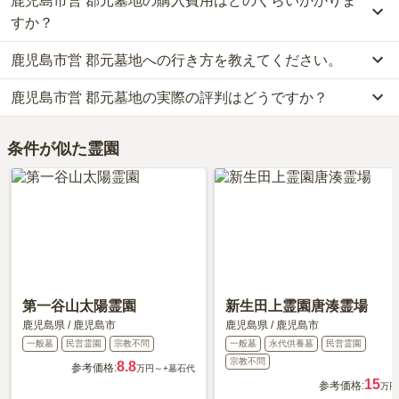
鹿児島市営 郡元墓地の購入費用はどのくらいかかりま
すか？
鹿児島市営 郡元墓地への行き方を教えてください。
鹿児島市営 郡元墓地では、一般墓が約4.5万円(墓石代別)からお求
めいただけます。
鹿児島市営 郡元墓地の実際の評判はどうですか？
公共交通機関の場合鹿児島市電「涙橋」から徒歩5分です。
なお、鹿児島市営 郡元墓地がある鹿児島県の相場は、一般墓が約
詳しいルートや地図は、本ページの「地図・交通アクセス」欄をご
32万円（墓石代別途）です。
当サイトに寄せられた総合評価は、4点です。特に交通利便性、設
確認ください。
お墓は、価格が高いものがよい、安いものが悪い、という訳ではあ
条件が似た霊園
備・環境、管理状況、周辺施設が高く評価されています。
りません。大切なのは、ご家族が心から納得し、安心してお参りで
利用者様からは「入口に花やさんが2軒あり、バケツ、ほうきを貸
きる場所を選ぶことです。
してくれるのでたいへん便利で助かります。食事をするところは、
ありません。」といったお声をいただいております。
第一谷山太陽霊園
新生田上霊園唐湊霊場
鹿児島県
/
鹿児島市
鹿児島県
/
鹿児島市
一般墓
民営霊園
宗教不問
一般墓
永代供養墓
民営霊園
宗教不問
8.8
参考価格:
万円～
+墓石代
15
参考価格:
万円