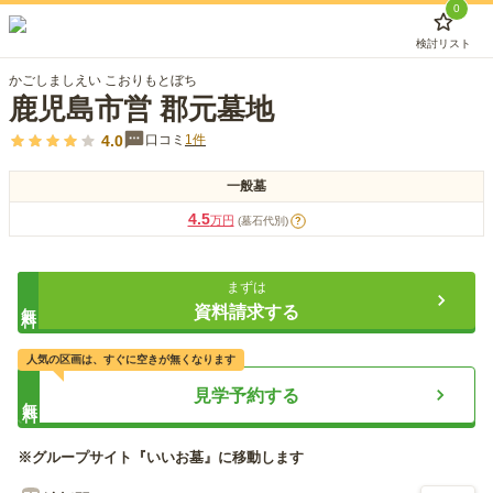
0
検討リスト
かごしましえい こおりもとぼち
鹿児島市営 郡元墓地
4.0
口コミ
1
件
一般墓
4.5
万円
(墓石代別)
?
まずは
無料
資料請求する
人気の区画は、すぐに空きが無くなります
見学予約する
無料
※グループサイト『いいお墓』に移動します