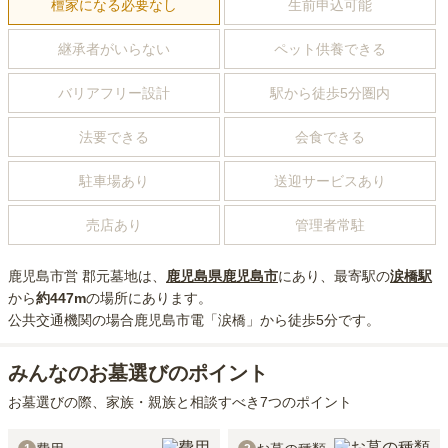
檀家になる必要なし
生前申込可能
継承者がいらない
ペット供養できる
バリアフリー設計
駅から徒歩5分圏内
法要できる
会食できる
駐車場あり
送迎サービスあり
売店あり
管理者常駐
鹿児島市営 郡元墓地
は、
鹿児島県
鹿児島市
にあり
、最寄駅の
涙橋
駅
から
約
447m
の場所にあり
ます。
公共交通機関の場合
鹿児島市電「涙橋」から徒歩5分
です。
みんなのお墓選びのポイント
お墓選びの際、家族・親族と相談すべき7つのポイント