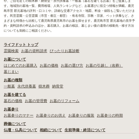
や、ご自宅近くの樹木葬・納骨堂・永代供養墓・一般墓（墓石を建てるお墓）をご提案しま
す。地域別の墓地一覧、費用相場、人気ランキングなど、お墓選びに役立つ情報が満載。鹿児
島市営 郡元墓地の評判・口コミや、詳細な交通アクセス・地図、料金・値段もご覧いただけま
す。民営霊園・公営霊園（市営・都立・都営）・有名寺院、宗教・宗派、ペット供養など、さ
まざまな特徴から比較して鹿児島県鹿児島市のお墓を探せます。鹿児島市営 郡元墓地の見学予
約・資料請求の申込みのほか、墓石購入、お墓の移設、墓じまい後の遺骨の移動先・移す方法
についても気軽にご相談ください。
ライフドット トップ
霊園検索
お墓の資料請求
ぴったりお墓診断
お墓について
はじめてのお墓購入
お墓の価格
お墓の選び方
お墓の引越し（改葬）
墓じまい
お墓の種類
一般墓
永代供養墓
樹木葬
納骨堂
お墓を建てる
墓石の価格
お墓の管理費
お墓のリフォーム
お墓参り
お墓参りのマナー
お墓参りのお供え
お墓参りの服装
お墓参りの時期
葬儀について
仏壇・仏具について
相続について
生前準備・終活について