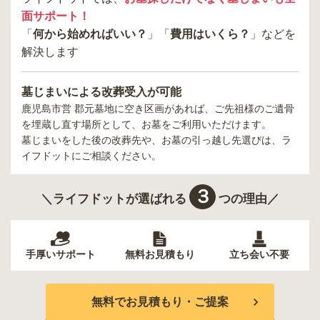
面サポート！
「
何から始めればいい？
」「
費用はいくら？
」などを
解決します
墓じまいによる改葬受入が可能
鹿児島市営 郡元墓地
に空き区画があれば、ご先祖様のご遺骨
を埋蔵し直す場所として、お墓をご利用いただけます。
墓じまいをした後の改葬先や、お墓の引っ越し先選びは、ラ
イフドットにご相談ください。
３
＼ライフドットが選ばれる
つの理由／
手厚いサポート
無料お見積もり
立ち会い不要
無料でお見積もり・ご提案