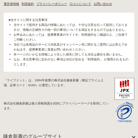
運営者情報
利用規約
プライバシーポリシー
口コミについて
お問い合わせ
■当サイトに関する注意事項
当サイトで提供する商品の情報にあたっては、十分な注意を払って提供しておりま
すが、情報の正確性その他一切の事項についてを保証をするものではありません。
お申込みにあたっては、提携事業者のサイトや、利用規約をご確認の上、ご自身で
ご判断ください。
当社では各商品のサービス内容及びキャンペーン等に関するご質問にはお答えでき
かねます。提携事業者に直接お問い合わせください。
本ページのいかなる情報により生じた損失に対しても当社は責任を負いません。
なお、本注意事項に定めがない事項は当社が定める「利用規約」 が適用されるもの
とします。
「ライフドット」は、1984年創業の株式会社鎌倉新書（東証プライム上
場、証券コード：6184）が運営しています。
株式会社鎌倉新書は個人情報保護を目的にプライバシーマークを取得してい
ます。
鎌倉新書のグループサイト