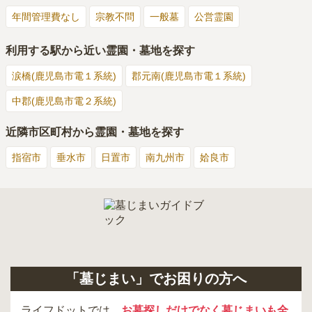
年間管理費なし
宗教不問
一般墓
公営霊園
利用する駅から近い霊園・墓地を探す
涙橋(鹿児島市電１系統)
郡元南(鹿児島市電１系統)
中郡(鹿児島市電２系統)
近隣市区町村から霊園・墓地を探す
指宿市
垂水市
日置市
南九州市
姶良市
「墓じまい」でお困りの方へ
ライフドットでは、
お墓探しだけでなく墓じまいも全