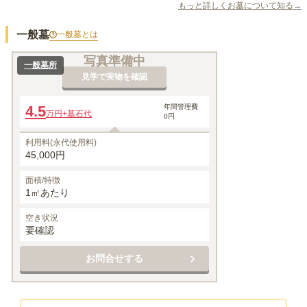
もっと詳しくお墓について知る→
一般墓
一般墓
とは
写真準備中
一般墓所
見学で実物を確認
4.5
年間管理費
万円
+墓石代
0円
利用料(永代使用料)
45,000円
面積/特徴
1㎡あたり
空き状況
要確認
お問合せする