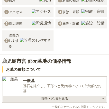
費用
お墓の種類
1
2
アクセス
宗教・宗派
3
4
周辺環境
施設・設備
5
6
管理の
しやす
7
さ
鹿児島市営 郡元墓地の価格情報
お墓の種類について
一般墓
墓石を建立し、子孫へと受け継いでいく伝統的なお
墓
特徴・相場を見る
一般的なケースであり例外もございます。