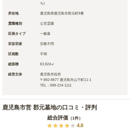
ち)
所在地
鹿児島県鹿児島市郡元町9番
霊園種別
公営霊園
区画タイプ
一般墓
宗旨宗派
宗教不問
区画数
不明
総面積
63,924㎡
経営主体
鹿児島市
役所
〒
892-8677
鹿児島市山下町11-1
TEL：
099-224-1111
鹿児島市営 郡元墓地の口コミ・評判
総合評価
（
1
件）
4.0