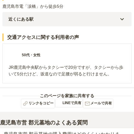
鹿児島市電「涙橋」から徒歩5分
近くにある駅
鹿児島市電１系統
涙橋
駅（
447m
）
鹿児島市電１系統
郡元南
駅（
786m
）
交通アクセスに関する利用者の声
鹿児島市電２系統
中郡
駅（
808m
）
鹿児島市電１系統
南鹿児島駅前
駅（
875m
）
JR指宿枕崎線・鹿児島市電１系統・鹿児島市電２系統
郡元
駅
（
883m
）
50代
・
女性
JR鹿児島中央駅からタクシーで20分ですが、タクシーから歩
いて5分だけど、坂道なので足腰が弱ると行けません。
このページを家族に共有する
LINEで共有
リンクをコピー
メールで共有
鹿児島市営 郡元墓地
のよくある質問