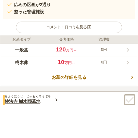
広めの区画が2通り
整った管理施設
コメント・口コミを見る
お墓タイプ
参考価格
管理費
ライフドット編集部のコメント
座禅や写経を行う方々がよく訪れる賑やかな空間に故人が眠って
120
一般墓
0円
万円～
いるので、寂しい思いをしなくて済みます。 山の緑はもちろ
ん、四季折々の草花がお参りに訪れる方々の心を癒してくれるの
10
樹木葬
0円
万円～
も魅力のひとつです。 曹洞宗の寺院なので、入檀する必要があ
コメントの続きを読む
ります。 周囲には、自然動物公園東筑波ユートピアがありま
す。お墓参りの前後に、ご家族で遊びに行くことも可能です。
お墓の詳細を見る
口コミ評価
この霊園はまだ誰からも評価されていません。
みょうほうじ じゅもくそうぼち
妙法寺 樹木葬墓地