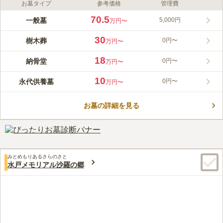
お墓タイプ
参考価格
管理費
ライフドット編集部のコメント
広々としていて、開放的で清潔感があり、故人も心安らかに眠れ
70.5
一般墓
5,000円
万円〜
る空間です。 樹木葬は個人専用の墓所で、他の方のお骨と一緒
になることはないため、安心してお任せできます。 ご友人と墓
30
樹木葬
0円〜
万円〜
友として同じ所への納骨や、隣同士の利用も可能です。 納骨堂
コメントの続きを読む
もあり、お預けした骨壷のまま納骨堂に保管され、寺院が責任を
18
納骨堂
0円〜
万円〜
持って供養・管理をしてくれます。
口コミ評価
3.9
みんなの評価
口コミ
4
件
10
永代供養墓
0円〜
万円〜
お墓の周辺はお店などはないので、事前にお供え物、線香などを
40代
女性
用意しておく方がいいと思います。自然豊かで、静かな場所にあるので落
お墓の詳細を見る
ち着いた雰囲気になります。
口コミの続きを読む
みとめもりあるさらのさと
水戸メモリアル沙羅の郷