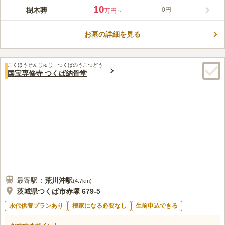
常教寺が管理する霊園内にある樹木葬墓地です。ひたちなか市館
10
樹木葬
0円
万円～
山では初の本格樹木葬墓となり、みどりの丘に抱かれた潮風が香
る静かな環境です。どっしりとした石造りのお墓で、お墓を取り
お墓の詳細を見る
囲むように植樹とベンチがあり、ゆっくりとお墓参りができま
コメントの続きを読む
す。標高は低いですが山の頂上にあるため、足元に不安がある方
はタクシーでの移動をおすすめします。
口コミ評価
こくほうせんじゅじ つくばのうこつどう
この霊園はまだ誰からも評価されていません。
国宝専修寺 つくば納骨堂
最寄駅：
荒川沖
駅
(
4.7km
)
茨城県つくば市赤塚 679-5
永代供養プランあり
檀家になる必要なし
生前申込できる