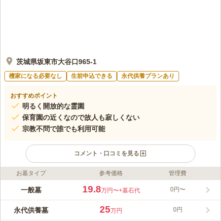
茨城県坂東市大谷口965-1
檀家になる必要なし
生前申込できる
永代供養プランあり
おすすめポイント
明るく開放的な霊園
保育園の近くなので故人も寂しくない
宗教不問で誰でも利用可能
コメント・口コミを見る
お墓タイプ
参考価格
管理費
ライフドット編集部のコメント
岩井市の自然公園に囲まれた霊園では、一般墓と永代供養墓を提
19.8
一般墓
0円〜
万円〜
+墓石代
供しています。永代供養墓は継承者が不要で、安心して利用でき
るのが特徴です。家族墓、個人墓、合葬墓の3プランから選べ、
25
永代供養墓
0円
万円
宗教不問でどなたでも利用可能。アクセスも良好で、最寄り駅か
コメントの続きを読む