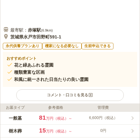
最寄駅：
赤塚
駅
(
6.9km
)
茨城県水戸市田野町591-1
永代供養プランあり
檀家になる必要なし
生前申込できる
おすすめポイント
花と緑あふれる霊園
種類豊富な区画
和風に統一された日当たりの良い霊園
コメント・口コミを見る
お墓タイプ
参考価格
管理費
ライフドット編集部のコメント
墓石の種類は、和型・洋型・デザインの3種類から選択できるの
81
一般墓
6,600円（税込）
万円（税込）～
で、希望に合ったお墓を建立できます。 「信仰している宗教を
大切にしたい」と考えている方も安心できる宗教不問です。 周
15
樹木葬
0円
万円（税込）～
囲には高層の建物がなく、風通しが良いので、お参りの際は清々
コメントの続きを読む
しい気持ちになります。 休憩スペースが設けられていて、一休