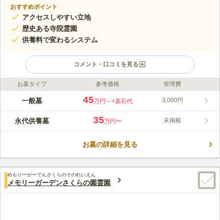
おすすめポイント
アクセスしやすい立地
歴史ある寺院霊園
供養料で変わるシステム
コメント・口コミを見る
お墓タイプ
参考価格
管理費
ライフドット編集部のコメント
浄土真宗のお寺で、山頂にあるので静かです。 霊園内にある
45
一般墓
3,000円
万円～
+墓石代
「龍渓園」という名の庭園がお参りされる方々の心を癒してくれ
ます。 区画は1.2㎡と2.7㎡の2種類があり、ゆとりある区画もあ
35
永代供養墓
未掲載
万円〜
るのでお好きな区画を選ぶことができます。 ①永代供養料30万
コメントの続きを読む
円で安置期間17年、②永代供養料40万円で安置期間27年、③永
代供養料50万円で安置期間50年の3パターンがあり、その後いず
お墓の詳細を見る
口コミ評価
れも地下カロートに合祀されます。
2.8
みんなの評価
口コミ
1
件
最寄り駅とお墓の間は住宅街と山だけで食べるところは何もな
40代
女性
めもりーがーでんさくらのそのれいえん
く、法事の際はお寺の施設で仕出しのお弁当を食べています
メモリーガーデンさくらの園霊園
口コミの続きを読む