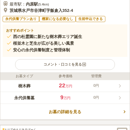
最寄駅：
内原
駅
(
5.4km
)
茨城県水戸市谷津町字飯倉入352-4
永代供養プランあり
檀家になる必要なし
生前申込できる
おすすめポイント
西の杜霊園に新たな樹木葬エリア誕生
桜並木と芝生が広がる美しい風景
安心の永代供養制度と管理体制
コメント・口コミを見る
お墓タイプ
参考価格
管理費
ライフドット編集部のコメント
茨城県水戸市の西の杜霊園内に新たに誕生した樹木葬「ブルーム
22
樹木葬
0円
万円
ガーデン」は、広大な自然と桜並木が広がる美しい空間で、訪れ
る人々に安らぎを提供します。安心の管理体制と永代供養制度を
9
永代供養墓
0円
万円
備え、後継者がいない方でも安心して利用できます。生前申し込
コメントの続きを読む
みも可能で、自然と調和した穏やかな眠りを実現します。
お墓の詳細を見る
口コミ評価
この霊園はまだ誰からも評価されていません。
とりでめもりあるぱーく