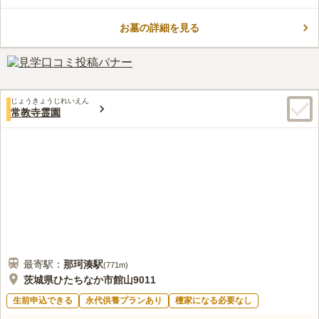
らお選びいただけます。仏壇型納骨堂「慈眼堂」や永代供養墓
「やすらぎの廟」、ペット専用の庭苑墓地「ルンビニ苑」もござ
お墓の詳細を見る
います。 薬師寺は、スポーツNPOのダンス教室やお寺のデイサ
ービス「お寺ジム」を通じて、年間33,600名以上が訪れる、地域
に開かれたお寺です。今後は、「祈りの楼門」の建立に加え、
「お寺茶屋」、「お寺ベーカリー」、「お寺で元気ジム」などの
施設を順次開設予定です。お参りのみならず、運動や食事、習い
じょうきょうじれいえん
事など、多世代が笑顔で集い、楽しく過ごせる新たな空間とし
常教寺霊園
て、進化し続けます。ぜひ一度、お気軽にお立ち寄りください。
最寄駅：
那珂湊
駅
(
771m
)
茨城県ひたちなか市館山9011
生前申込できる
永代供養プランあり
檀家になる必要なし