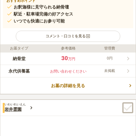
おすすめポイント
お釈迦様に見守られる納骨壇
駅近・駐車場完備の好アクセス
いつでも快適にお参り可能
コメント・口コミを見る
お墓タイプ
参考価格
管理費
ライフドット編集部のコメント
専修寺つくば分院の「涅槃堂」は、お釈迦様の涅槃像を模した御
30
納骨堂
0円
万円
本尊のもと、安心して眠れる納骨壇です。宗旨宗派を問わず真宗
高田派の作法で僧侶が毎日お勤めを行い、永代にわたって供養し
永代供養墓
未掲載
お問い合わせください
ます。天候に左右されず快適にお参りできる環境で、予約すれば
コメントの続きを読む
他の方と重ならずに参拝可能。ご希望に応じて仏前読経も行いま
す。アクセスも便利で、つくば駅から約12分、桜土浦ICから車で
お墓の詳細を見る
口コミ評価
10分、駐車場完備で安心です。
この霊園はまだ誰からも評価されていません。
いわいれいえん
岩井霊園