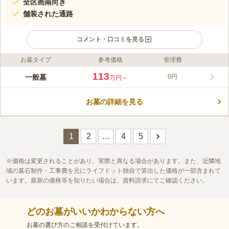
全区画南向き
舗装された通路
コメント・口コミを見る
お墓タイプ
参考価格
管理費
ライフドット編集部のコメント
緑が多く、爽やかな風が吹き抜ける民営霊園です。 墓域はお墓
113
一般墓
0円
万円～
同士の間隔が広めで、お参りしやすく開放感があります。 ま
た、ゆとりがあることで、お墓の掃除も楽です。 広々とした駐
お墓の詳細を見る
車場は、お盆・お彼岸などの混雑時でも安心して停められます。
コメントの続きを読む
宗教は問わないので、「信仰している宗教を大切にしたい」とい
う方にもおすすめです。
口コミ評価
この霊園はまだ誰からも評価されていません。
1
2
…
4
5
価格は変更されることがあり、実際と異なる場合があります。また、近隣地
域の墓石制作・工事費を元にライフドット独自で算出した価格が一部含まれて
います。最新の価格等を知りたい場合は、資料請求にてご確認ください。
どのお墓がいいかわからない方へ
お墓の選び方のご相談を受付けています。