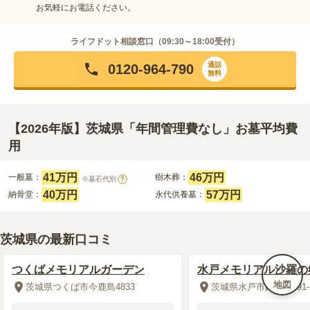
お気軽にお電話ください。
ライフドット相談窓口（
09:30～18:00
受付）
通話
0120-964-790
無料
【2026年版】茨城県「年間管理費なし」お墓平均費
用
41万円
46万円
一般墓：
樹木葬：
※墓石代別
?
40万円
57万円
納骨堂：
永代供養墓：
茨城県の最新口コミ
つくばメモリアルガーデン
水戸メモリアル沙羅の
地図
茨城県つくば市今鹿島4833
茨城県水戸市田野町591-