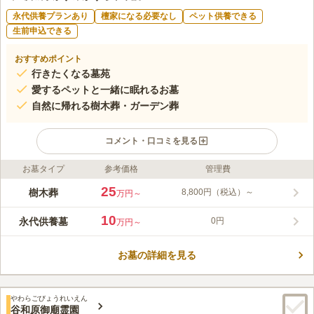
永代供養プランあり
檀家になる必要なし
ペット供養できる
生前申込できる
おすすめポイント
行きたくなる墓苑
愛するペットと一緒に眠れるお墓
自然に帰れる樹木葬・ガーデン葬
コメント・口コミを見る
お墓タイプ
参考価格
管理費
ライフドット編集部のコメント
桜やバラが咲き誇り、四季折々の花や緑に囲まれたガーデンで自
25
樹木葬
8,800円（税込）～
万円～
然に還ることができる樹木葬・ガーデン葬です。ご遺骨をパウダ
ー状にすることで大地に浸み込み、花や樹木となってやさしく眠
10
永代供養墓
0円
万円～
っていただけます。約500㎡の広さを誇り、ご家族やご友人と共
コメントの続きを読む
に、また大切なペットとも同じ区画で眠れる安心の環境を整えて
います。永代供養付きで改葬の心配もなく、室町時代から続く由
お墓の詳細を見る
口コミ評価
緒ある寺院が葬儀や法要にも対応いたします。
この霊園はまだ誰からも評価されていません。
やわらごびょうれいえん
谷和原御廟霊園