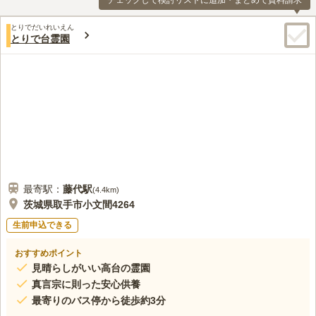
チェックして検討リストに追加・まとめて資料請求
とりでだいれいえん
とりで台霊園
最寄駅：
藤代
駅
(
4.4km
)
茨城県取手市小文間4264
生前申込できる
おすすめポイント
見晴らしがいい高台の霊園
真言宗に則った安心供養
最寄りのバス停から徒歩約3分