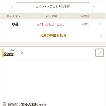
コメント・口コミを見る
お墓タイプ
参考価格
管理費
ライフドット編集部のコメント
真言宗を信仰される方のための霊園です。 管理している福永寺
一般墓
未掲載
お問い合わせください
は奈良時代に開基された歴史の深い寺院です。 巡礼の札所にも
なっていて、近隣の住民から深い信仰を集めています。 高台に
お墓の詳細を見る
あり田園風景を一望できるできるので、開放感があって気持ち良
コメントの続きを読む
くお参りすることができます。 一般墓の霊園なので、昔ながら
のお墓で安らかに眠りたい方におすすめです。
口コミ評価
しょうぎんじ
3.2
みんなの評価
口コミ
1
件
松吟寺
お供え物は1キロほど離れているホームセンターで購入できるの
50代
男性
で、いつも利用しています。食事はできないので取手駅界隈で見つけるし
かないです。
口コミの続きを読む
最寄駅：
常陸大宮
駅
(
786m
)