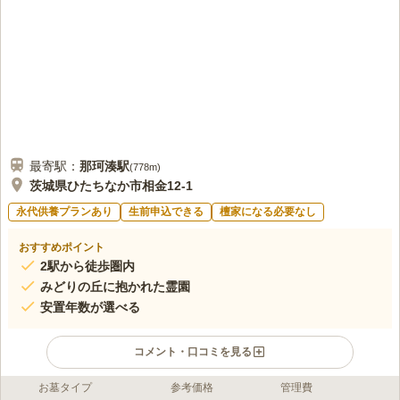
最寄駅：
那珂湊
駅
(
778m
)
茨城県ひたちなか市相金12-1
永代供養プランあり
生前申込できる
檀家になる必要なし
おすすめポイント
2駅から徒歩圏内
みどりの丘に抱かれた霊園
安置年数が選べる
コメント・口コミを見る
お墓タイプ
参考価格
管理費
ライフドット編集部のコメント