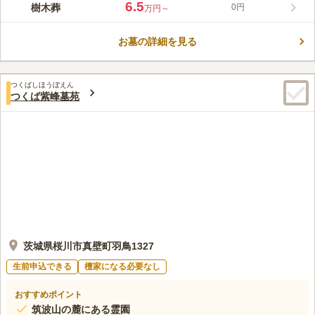
2025年内の開園に向け、ただいまご予約受付中です。 水戸市周
6.5
樹木葬
0円
万円～
辺で建墓をご検討の方や樹木葬をお探しの方はお気軽にお問い合
コメントの続きを読む
わせください。 ※現在、霊園造成中のため基本価格や申込条件
が変更になる場合がございます。
お墓の詳細を見る
口コミ評価
この霊園はまだ誰からも評価されていません。
つくばしほうぼえん
つくば紫峰墓苑
茨城県桜川市真壁町羽鳥1327
生前申込できる
檀家になる必要なし
おすすめポイント
筑波山の麓にある霊園