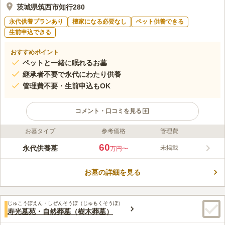
茨城県筑西市知行280
永代供養プランあり
檀家になる必要なし
ペット供養できる
生前申込できる
おすすめポイント
ペットと一緒に眠れるお墓
継承者不要で永代にわたり供養
管理費不要・生前申込もOK
コメント・口コミを見る
お墓タイプ
参考価格
管理費
ライフドット編集部のコメント
筑西市にある日英寺の永代供養墓「久遠」は、人とペットが共に
60
永代供養墓
未掲載
万円〜
眠れる心温まるお墓です。大切なペットと離れることなく一緒に
過ごせる点が最大の魅力です。管理費・継承者不要で、生前申込
お墓の詳細を見る
にも対応しており、将来のお墓について今から安心して準備でき
コメントの続きを読む
る環境が整っています。駐車場も完備していますので、お気軽に
ご相談ください。
口コミ評価
じゅこうぼえん・しぜんそうぼ（じゅもくそうぼ）
この霊園はまだ誰からも評価されていません。
寿光墓苑・自然葬墓（樹木葬墓）