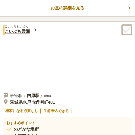
ら徒歩約5分です。
お墓の詳細を見る
口コミ評価
3.4
みんなの評価
口コミ
2
件
すぐ近くにローソンがあり、必需品が調達可能である。園内にも
50代
男性
こいぶちれいえん
テーブル席があり少人数なら食事などもできていいと思う
こいぶち霊園
口コミの続きを読む
最寄駅：
内原
駅
(
4.1km
)
茨城県水戸市鯉渕町481
檀家になる必要なし
生前申込できる
おすすめポイント
のどかな場所