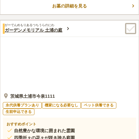
みしながら故人との時間をゆっくりと過ごすことができます。
お墓の詳細を見る
口コミ評価
4.0
みんなの評価
口コミ
3
件
最寄り駅から中にはいるまでのタクシーを利用します。そのまえ
30代
女性
がーでんめもりあるつちうらのにわ
にお花屋ろうそくをこうにゅうすることがあります。便利です。
ガーデンメモリアル 土浦の庭
口コミの続きを読む
茨城県土浦市今泉1111
永代供養プランあり
檀家になる必要なし
ペット供養できる
生前申込できる
おすすめポイント
自然豊かな環境に囲まれた霊園
四季折々の花々が咲き誇る庭園