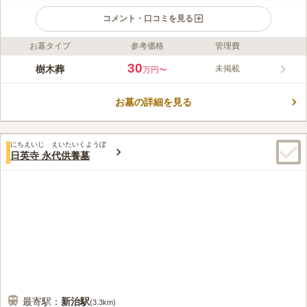
コメント・口コミを見る
お墓タイプ
参考価格
管理費
ライフドット編集部のコメント
善養寺 樹木葬墓地は、専用骨壷に納骨して永代にわたり供養す
30
樹木葬
未掲載
万円〜
る樹木葬型の永代墓地です。散骨とは異なり遺骨が混ざらず、改
葬時の取り出しにも対応しています。宗旨・宗派不問で継承者も
お墓の詳細を見る
不要、ご夫婦やご家族での利用も可能です。管理料0円・生前登
コメントの続きを読む
録無料と費用面でも安心です。
口コミ評価
にちえいじ えいたいくようぼ
この霊園はまだ誰からも評価されていません。
日英寺 永代供養墓
最寄駅：
新治
駅
(
3.3km
)