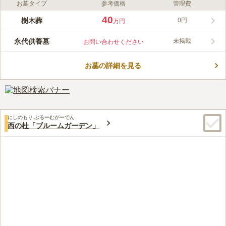
お墓タイプ
参考価格
管理費
ライフドット編集部のコメント
この公園墓地は自然と調和した美しい環境が特徴で、四季折々の
40
樹木葬
0円
万円
花々が訪れる方を迎えます。バリアフリー設計で、車椅子やご高
齢の方にも配慮されており、安心して訪れることができます。管
永代供養墓
未掲載
お問い合わせください
理棟には広い休憩スペースがあり、大型駐車場も完備されている
コメントの続きを読む
ため、お彼岸やお盆の忙しい時期でも快適に利用できる設備が整
っています。
お墓の詳細を見る
口コミ評価
この霊園はまだ誰からも評価されていません。
にしのもり ぶるーむがーでん
西の杜「ブルームガーデン」