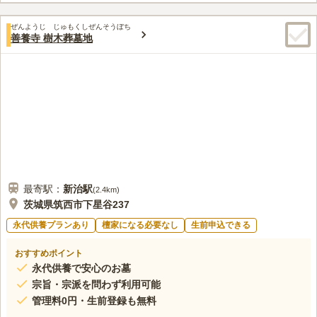
口コミ評価
ぜんようじ じゅもくしぜんそうぼち
この霊園はまだ誰からも評価されていません。
善養寺 樹木葬墓地
最寄駅：
新治
駅
(
2.4km
)
茨城県筑西市下星谷237
永代供養プランあり
檀家になる必要なし
生前申込できる
おすすめポイント
永代供養で安心のお墓
宗旨・宗派を問わず利用可能
管理料0円・生前登録も無料