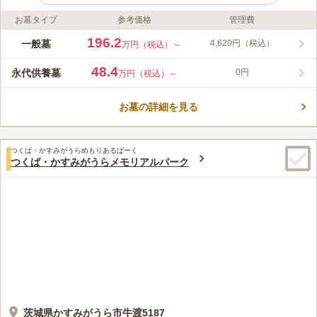
お墓タイプ
参考価格
管理費
ライフドット編集部のコメント
近くにはとうとうと流れる利根川が見え、川面を渡る風が心地良
196.2
一般墓
4,620円（税込）
万円（税込）～
くそよ吹く霊園です。 四季折々に美しい花が咲くので、お花が
好きな方にとっては安らかに眠れる終の棲家になります。 宗旨
48.4
永代供養墓
0円
万円（税込）～
宗派を問わず建墓でき、寄付やお布施を気遣う必要もありませ
コメントの続きを読む
ん。 ほかの場所からお墓を引っ越ししてくる場合、石塔を持ち
込むことも可能です。
お墓の詳細を見る
口コミ評価
3.9
みんなの評価
口コミ
4
件
月のメンテ料はかかりますが、枯れた花の整理をして下さいま
60代
男性
つくば・かすみがうらめもりあるぱーく
す。簡単な法事にも使える、建物もあります。使ったことはありません
つくば・かすみがうらメモリアルパーク
が。日中は管理事務所に人がいます。ライター等の貸出もあります。線香
等も購入出来ます。
口コミの続きを読む
茨城県かすみがうら市牛渡5187