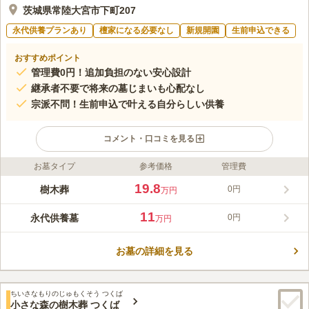
茨城県常陸大宮市下町207
永代供養プランあり
檀家になる必要なし
新規開園
生前申込できる
おすすめポイント
管理費0円！追加負担のない安心設計
継承者不要で将来の墓じまいも心配なし
宗派不問！生前申込で叶える自分らしい供養
コメント・口コミを見る
お墓タイプ
参考価格
管理費
ライフドット編集部のコメント
建治2年（1276年）に創建された松吟寺は、水戸徳川家ゆかりの
19.8
樹木葬
0円
万円
歴史を誇る、地域に根ざした臨済宗の古刹です。数々の災厄を乗
り越えた山門や御本尊、守護神は今も大切に守り伝えられてお
11
永代供養墓
0円
万円
り、境内には再建された「祈りの鐘」が響き渡ります。現在は、
コメントの続きを読む
ヨガや坐禅、落語といった多彩なイベントを通じ、どなたでも気
軽に立ち寄れる「開かれた祈りの場」として、訪れる人々の心に
お墓の詳細を見る
口コミ評価
寄り添い、豊かな安らぎを提供し続けています。
この霊園はまだ誰からも評価されていません。
ちいさなもりのじゅもくそう つくば
小さな森の樹木葬 つくば