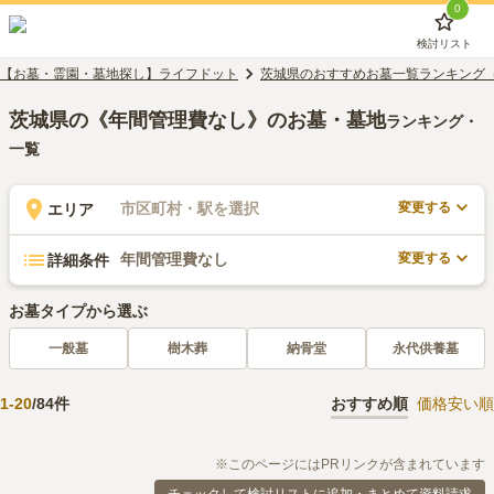
0
検討リスト
【お墓・霊園・墓地探し】ライフドット
茨城県のおすすめお墓一覧ランキング
茨城県の《年間管理費なし》のお墓・墓地
ランキング・
一覧
変更する
市区町村・駅を選択
エリア
変更する
年間管理費なし
詳細条件
お墓タイプから選ぶ
一般墓
樹木葬
納骨堂
永代供養墓
1
-
20
/
84
件
おすすめ順
価格安い順
※このページにはPRリンクが含まれています