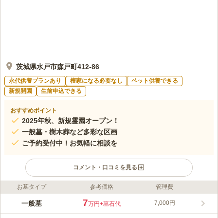
茨城県水戸市森戸町412-86
永代供養プランあり
檀家になる必要なし
ペット供養できる
新規開園
生前申込できる
おすすめポイント
2025年秋、新規霊園オープン！
一般墓・樹木葬など多彩な区画
ご予約受付中！お気軽に相談を
コメント・口コミを見る
お墓タイプ
参考価格
管理費
ライフドット編集部のコメント
水戸市森戸町に新規霊園「メモリーガーデンさくらの園霊園」が
7
一般墓
7,000円
万円
+墓石代
オープンします。一般区画の他、人気の樹木葬もございます。