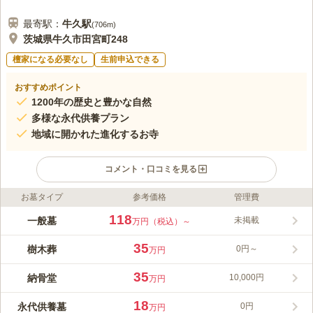
最寄駅：
牛久
駅
(
706m
)
茨城県牛久市田宮町248
檀家になる必要なし
生前申込できる
おすすめポイント
1200年の歴史と豊かな自然
多様な永代供養プラン
地域に開かれた進化するお寺
コメント・口コミを見る
お墓タイプ
参考価格
管理費
ライフドット編集部のコメント
牛久駅から徒歩約6分の「田宮山薬師寺」は、1200年以上の歴史
118
一般墓
未掲載
万円（税込）～
を持つ真言宗の古刹です。約8000坪の広大な敷地は、市指定の
杉並木や桜並木など、四季折々の自然に恵まれた癒しの空間で
35
樹木葬
0円～
万円
す。 当寺が管理する「やくし霊園」では、少子高齢化や核家族
コメントの続きを読む
化といった現代のニーズに応じた多様な永代供養プランをご用意
35
納骨堂
10,000円
万円
しています。宗旨・宗派を問わず、安価で安心して任せられる供
口コミ評価
養を提供。一般区画からペット共葬墓所、さらに著名アーティス
この霊園はまだ誰からも評価されていません。
18
永代供養墓
0円
万円
トによる芸術的な庭苑樹木葬「桜瑠璃苑」など、幅広い選択肢か