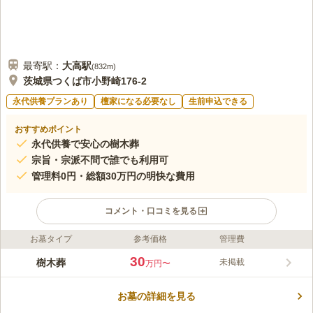
最寄駅：
大高
駅
(
832m
)
茨城県つくば市小野崎176-2
永代供養プランあり
檀家になる必要なし
生前申込できる
おすすめポイント
永代供養で安心の樹木葬
宗旨・宗派不問で誰でも利用可
管理料0円・総額30万円の明快な費用
コメント・口コミを見る
お墓タイプ
参考価格
管理費
ライフドット編集部のコメント
妙法寺 樹木葬墓地は、専用の骨壷で個別に安置し、永代にわた
30
樹木葬
未掲載
万円〜
り供養を続ける樹木葬型の永代墓地です。遺骨が混ざる心配がな
く、改葬にも対応可能な安心設計です。宗旨・宗派不問で継承者
お墓の詳細を見る
も不要なため、幅広い方にご利用いただけます。管理料0円・総
コメントの続きを読む
額30万円と費用が明快で、生前登録も無料で受け付けています。