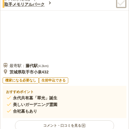
取手メモリアルパーク
最寄駅：
藤代
駅
(
4.2km
)
茨城県取手市小泉432
檀家になる必要なし
生前申込できる
おすすめポイント
永代共有墓「翠光」誕生
美しいガーデニング霊園
合祀墓もあり
コメント・口コミを見る