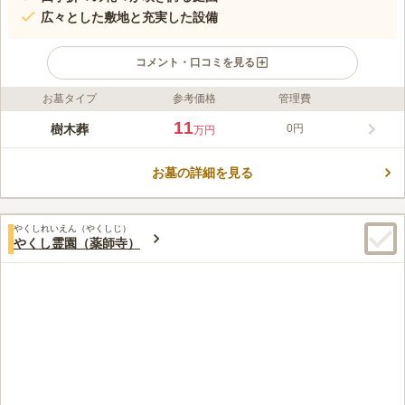
広々とした敷地と充実した設備
コメント・口コミを見る
お墓タイプ
参考価格
管理費
口コミ評価
この霊園はまだ誰からも評価されていません。
11
樹木葬
0円
万円
お墓の詳細を見る
やくしれいえん（やくしじ）
やくし霊園（薬師寺）