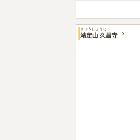
きゅうしょうじ
靖定山 久昌寺