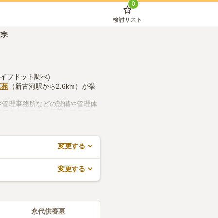
0
検討リスト
蓮宗
ライフドット調べ)
墓苑
（新古河駅から2.6km）が挙
や管理事務所などの設備や管理体
でできますので、活用してみてく
変更する
変更する
永代供養墓