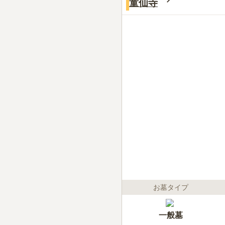
童仙寺
お墓タイプ
一般墓