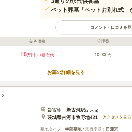
3通りの永代供養墓
ペット葬墓「ペットお別れ式」
コメント・口コミを見
参考価格
管理費
ライフドット編集部のコメント
日蓮宗瑞法光寺が管理する墓苑ですが
15
10,000円
万円～
+墓石代
も眠ることができます。 日蓮宗に改
に授かった戒名や法号、法名のままで
家になる必要もありません。 墓苑内
お墓の詳細を見る
く雰囲気が良いので故人も安らかに眠
車でのアクセスも心配ありません。
口コミ評価
この霊園はまだ誰からも評価されていません。
最寄駅：
新古河
駅
(
2.6km
)
アクセスを見る
茨城県古河市牧野地421
墓地タイプ：
寺院墓地
/ 宗旨宗派：
日蓮宗