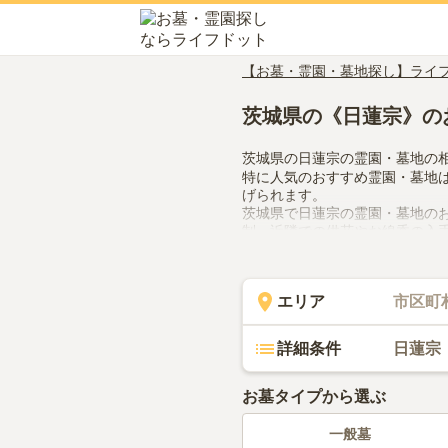
【お墓・霊園・墓地探し】ライ
茨城県の《日蓮宗》の
茨城県の日蓮宗の霊園・墓地の
特に人気のおすすめ霊園・墓地
げられます。
茨城県で日蓮宗の霊園・墓地の
制、近隣での供花やお線香の入
ださい。
エリア
市区町
詳細条件
日蓮宗
お墓タイプから選ぶ
一般墓