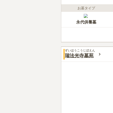
お墓タイプ
永代供養墓
ずいほうこうじぼえん
瑞法光寺墓苑