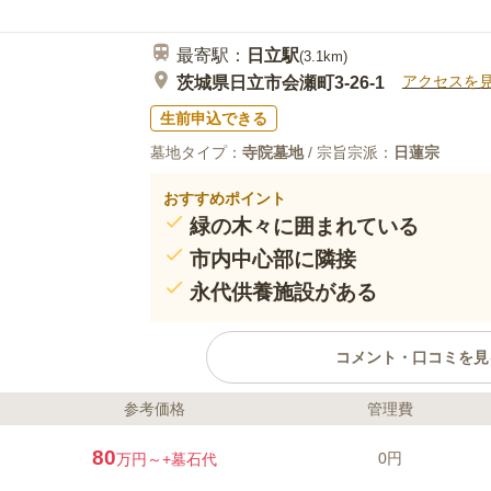
最寄駅：
日立
駅
(
3.1km
)
アクセスを
茨城県日立市会瀬町3-26-1
生前申込できる
墓地タイプ：
寺院墓地
/ 宗旨宗派：
日蓮宗
おすすめポイント
緑の木々に囲まれている
市内中心部に隣接
永代供養施設がある
コメント・口コミを見
参考価格
管理費
ライフドット編集部のコメント
童仙寺は日蓮宗の古刹として地域で親
80
0円
万円～
+墓石代
の長い緑の木々が寺院全体を包んでい
や鳥のさえずりを聞きながら、静かに