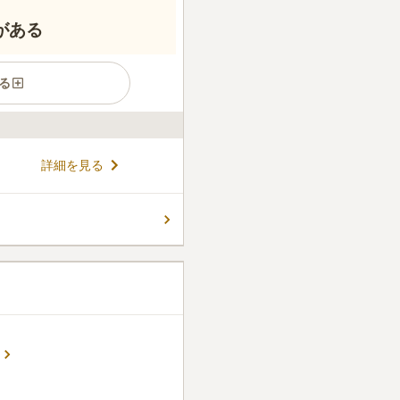
がある
る
、宗旨宗派を問わずどなたで
詳細を見る
宗することもできますが、以前
も利用可能です。そのため檀
は暖かな陽光が降り注ぎ、明る
コメントの続きを読む
れます。 駐車場完備なので、