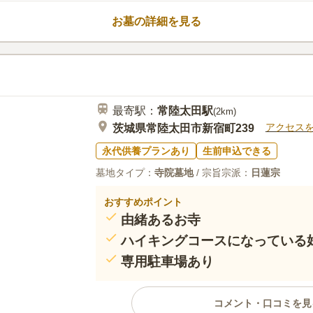
す。 お隣に気遣うことなくゆったりと
お墓の詳細を見る
が特長のひとつです。 法要施設や多
の施設が充実しています。
口コミ評価
この霊園はまだ誰からも評価されていません。
最寄駅：
常陸太田
駅
(
2km
)
アクセス
茨城県常陸太田市新宿町239
永代供養プランあり
生前申込できる
墓地タイプ：
寺院墓地
/ 宗旨宗派：
日蓮宗
おすすめポイント
由緒あるお寺
ハイキングコースになっている
専用駐車場あり
コメント・口コミを見