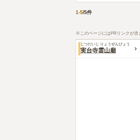
1
-
5
/
5
件
※このページにはPRリンクが含
じつだいじ りょうぜんびょう
実台寺霊山廟