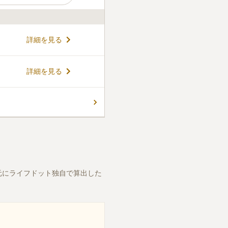
日蓮宗のお寺です。 寺院墓地
詳細を見る
行き届き気持ちの良い環境で
、本堂をはじめ、庫裏、聚石堂
わせる貴重な建物が残ってい
コメントの続きを読む
詳細を見る
寺院墓地ですので、ゆっくりと
ので安心です。
元にライフドット独自で算出した