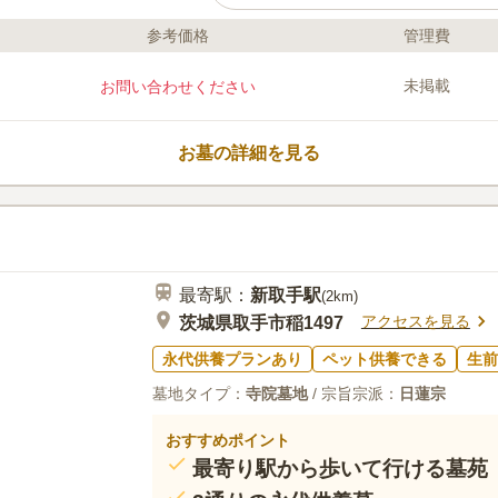
参考価格
管理費
口コミ評価
この霊園はまだ誰からも評価されていません。
未掲載
お問い合わせください
お墓の詳細を見る
最寄駅：
新取手
駅
(
2km
)
アクセスを見る
茨城県取手市稲1497
永代供養プランあり
ペット供養できる
生前
墓地タイプ：
寺院墓地
/ 宗旨宗派：
日蓮宗
おすすめポイント
最寄り駅から歩いて行ける墓苑