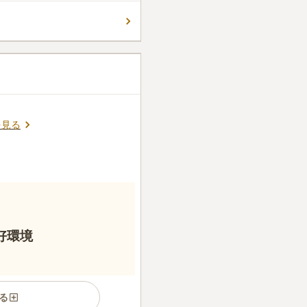
過ごせる4.86㎡の広めの区画
コメントの続きを読む
目的ホール、管理棟や売店など
を見る
好環境
る