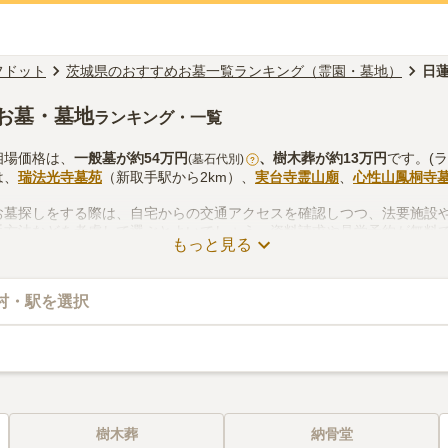
フドット
茨城県のおすすめお墓一覧ランキング（霊園・墓地）
日
お墓・墓地
ランキング・一覧
相場価格は、
一般墓
が約
54万円
、
樹木葬
が約
13万円
です。(
(墓石代別)
?
は、
瑞法光寺墓苑
（新取手駅から2km）、
実台寺霊山廟
、
心性山鳳桐寺
お墓探しをする際は、自宅からの交通アクセスを確認しつつ、法要施設
手方法などを考慮して選ぶとよいでしょう。資料請求や見学予約が無料
もっと見る
村・駅を選択
樹木葬
納骨堂