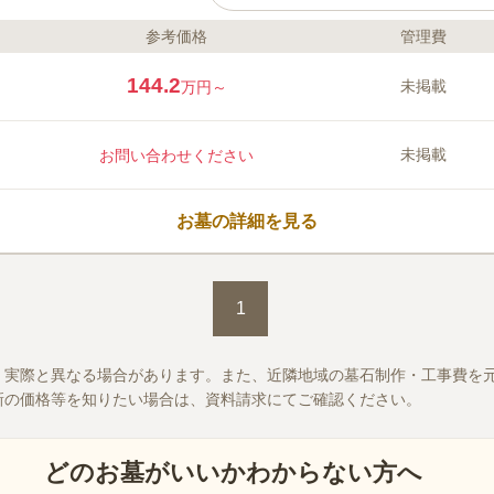
参考価格
管理費
ライフドット編集部のコメント
暖かな陽射しと豊かな自然の中にある
144.2
未掲載
万円～
ということもあり、管理やお手入れが
お墓参りができます。 寺院境内には
や三昧堂、大宝塔など貴重な歴史を思
未掲載
お問い合わせください
ます。 また、生前申し込みができる
ご家族で話し合い決めることができる
口コミ評価
この霊園はまだ誰からも評価されていません。
お墓の詳細を見る
1
、実際と異なる場合があります。また、近隣地域の墓石制作・工事費を
新の価格等を知りたい場合は、資料請求にてご確認ください。
どのお墓がいいかわからない方へ