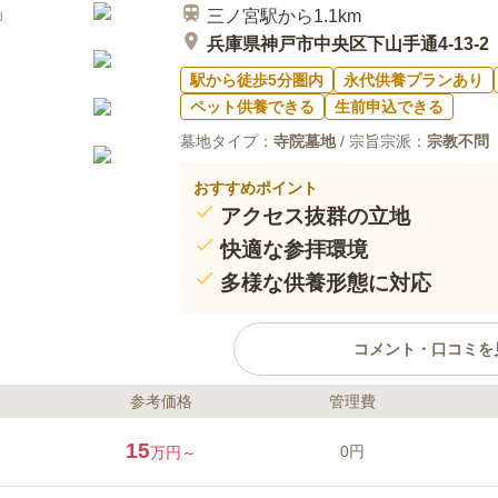
三ノ宮駅から1.1km
兵庫県神戸市中央区下山手通4-13-2
駅から徒歩5分圏内
永代供養プランあり
ペット供養できる
生前申込できる
墓地タイプ：
寺院墓地
/ 宗旨宗派：
宗教不問
おすすめポイント
アクセス抜群の立地
快適な参拝環境
多様な供養形態に対応
コメント・口コミを
参考価格
管理費
ライフドット編集部のコメント
萬法寺納骨堂は、JR「元町駅」か
15
0円
万円～
「県庁前駅」から徒歩約3分の好
リー設計で、エレベーターも完備