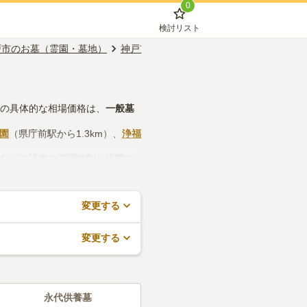
0
検討リスト
戸市のお墓（霊園・墓地）
神戸市中央区のお墓（霊園・墓地）
三ノ
墓の具体的な相場価格は、
一般墓
墓園
（県庁前駅から1.3km）、
浄福
所などの設備や管理体制、近隣で
ので、活用してみてください。
変更する
変更する
永代供養墓