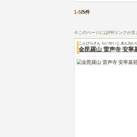
1
-
5
/
5
件
※このページにはPRリンクが含
こんぴらさん らいせいじ あんねい
金毘羅山 雷声寺 安寧