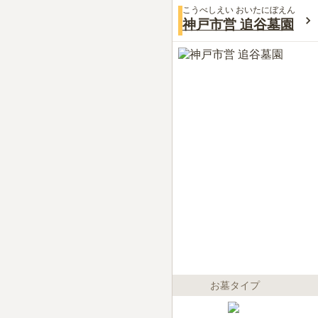
こうべしえい おいたにぼえん
神戸市営 追谷墓園
お墓タイプ