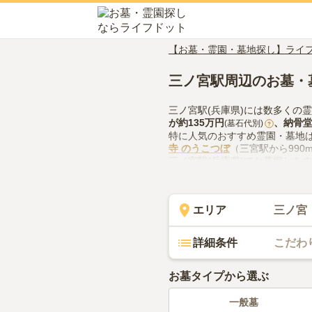
【お墓・霊園・墓地探し】ライ
三ノ宮駅周辺のお墓・
三ノ宮駅(兵庫県)には数多くの
が約
135万円
、
納骨
(墓石代別)
?
特に人気のおすすめ霊園・墓地
寺 のうこつぼ
（三宮駅から990
三ノ宮駅(兵庫県)でお墓探しを
の供花やお線香の入手方法など
エリア
三ノ宮
詳細条件
こだわ
お墓タイプから選ぶ
一般墓