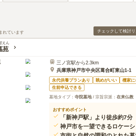
チェックして検討リ
まれています
ぼえん
墓苑
三ノ宮駅から2.3km
兵庫県神戸市中央区葺合町東山1-1
永代供養プランあり
眺めがいい
檀家に
生前申込できる
墓地タイプ：
寺院墓地
/ 宗旨宗派：
在来仏教
おすすめポイント
「新神戸駅」より徒歩約7分
神戸市を一望できるロケーシ
市街と自然の調和のとれた墓