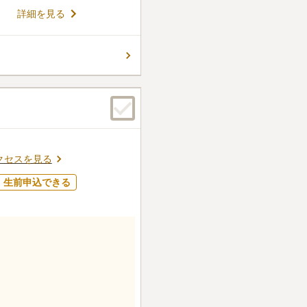
た、宗教宗派を問わずご利用
コメントの続きを読む
詳細を見る
よる改葬受入も可能です。安
掛けています。
ん。
クセスを見る
生前申込できる