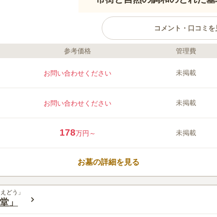
コメント・口コミを
参考価格
管理費
ライフドット編集部のコメント
金毘羅山雷声寺安寧墓苑は緑の多
未掲載
お問い合わせください
からのアクセスが抜群の立地にあ
望できる展望に加え、春には美し
た、設備も充実しており、法要施
未掲載
お問い合わせください
されています。園内は綺麗に整備
持ち良いお参りができます。駐車
口コミ評価
お参りする際に車を停める場所を
178
4.2
みんなの評価
口コミ
1
未掲載
万円～
す。
お墓から歩いて10ふんいないに
60代
女性
で、法事や食事は、予約してそこでするこ
お墓の詳細を見る
うえどう」
堂」