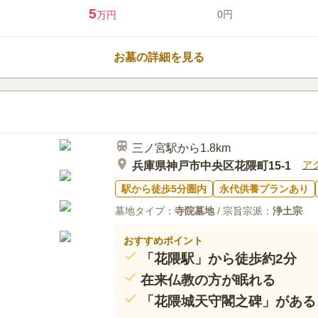
して快適にお参りが可能です。ま
5
0円
万円
いただけ、個別読経や墓じまいに
心してお越しいただける環境を心
口コミ評価
この霊園はまだ誰からも評価されていませ
お墓の詳細を見る
三ノ宮駅から1.8km
ア
兵庫県神戸市中央区花隈町15-1
駅から徒歩5分圏内
永代供養プランあり
墓地タイプ：
寺院墓地
/ 宗旨宗派：
浄土宗
おすすめポイント
「花隈駅」から徒歩約2分
在来仏教の方が眠れる
「花隈城天守閣之碑」がある