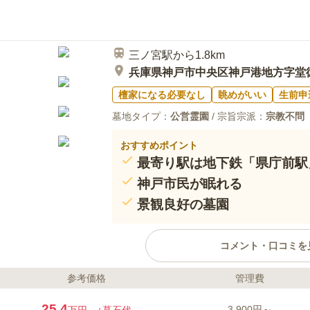
三ノ宮駅から1.8km
兵庫県神戸市中央区神戸港地方字堂
檀家になる必要なし
眺めがいい
生前申
墓地タイプ：
公営霊園
/ 宗旨宗派：
宗教不問
おすすめポイント
最寄り駅は地下鉄「県庁前駅
神戸市民が眠れる
景観良好の墓園
コメント・口コミを
参考価格
管理費
ライフドット編集部のコメント
神戸市がしっかりと管理してくれ
25.4
3,900円～