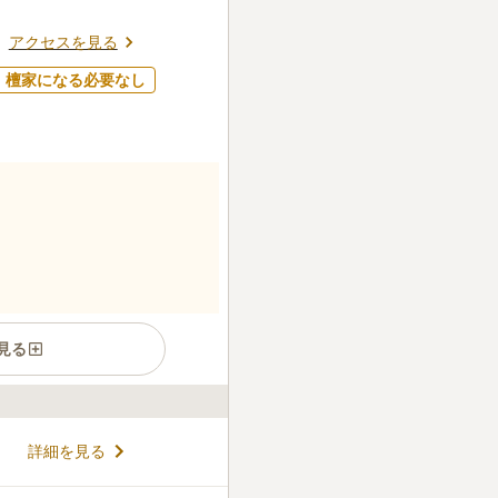
アクセスを見る
檀家になる必要なし
見る
ら徒歩約5分、神戸市営地下鉄
詳細を見る
立地にあります。全館バリアフ
。天候に左右されず一年を通