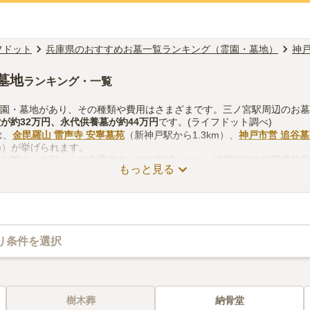
フドット
兵庫県のおすすめお墓一覧ランキング（霊園・墓地）
神
墓地
ランキング・一覧
霊園・墓地があり、その種類や費用はさまざまです。三ノ宮駅周辺のお
堂
が約
32万円
、
永代供養墓
が約
44万円
です。(ライフドット調べ)
は、
金毘羅山 雷声寺 安寧墓苑
（新神戸駅から1.3km）、
神戸市営 追谷
m）が挙げられます。
する際は、自宅からの交通アクセスを確認しつつ、法要施設や管理事務
もっと見る
を考慮して選ぶとよいでしょう。資料請求や見学予約が無料でできます
り条件を選択
樹木葬
納骨堂