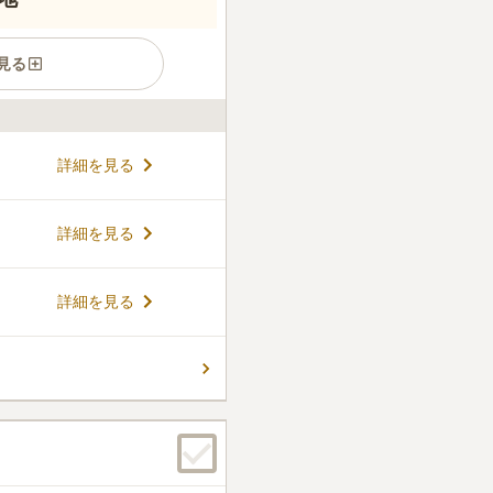
見る
い寺院墓地です。「神戸駅」
詳細を見る
ります。霊園では神戸市を一
い桜が園内を彩ります。ま
設や多目的ホールなども完備
コメントの続きを読む
詳細を見る
されており、いつ訪れても気
場が完備されています。車で
探さなくてよいので便利で
件
詳細を見る
、レストランやホテルがあるの
とができます。
口コミの続きを読む