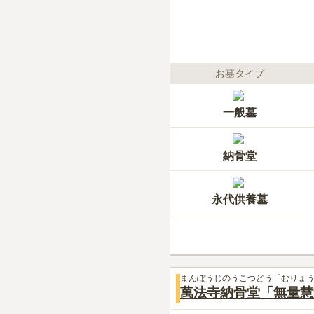
お墓タイプ
一般墓
納骨堂
永代供養墓
まんぽうじのうこつどう「むりょ
萬法寺納骨堂「無量慧