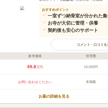
おすすめポイント
一室ずつ納骨室が分かれた集
お寺が大切に管理・供養
契約後も安心のサポート
コメント・口コミを
参考価格
管理費
ライフドット編集部のコメント
神戸市中央区に位置する寺院で、
49.8
10,000円
万円
永代供養墓を扱っています。 入
ティーが万全なので安心です。 
でき、お墓の清掃が不要なのも嬉
未掲載
お問い合わせください
人館街」「風見鶏の館」から近い
するのも良いでしょう。
口コミ評価
この霊園はまだ誰からも評価されていませ
お墓の詳細を見る