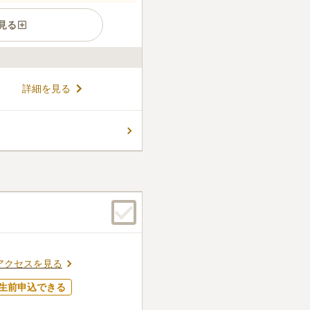
見る
です。 元気で賑やかな場所に
詳細を見る
壁で守られているため、人目
 境内には法要施設が用意され
て済ませることができるので
コメントの続きを読む
、神戸の繁華街である元町・三
りの後で神戸の街を散策しては
件
途中にｽｰﾊﾟｰなど花を販売し
お参りもできる近くに持って
口コミの続きを読む
アクセスを見る
生前申込できる