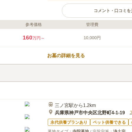
コメント・口コミを
参考価格
管理費
ライフドット編集部のコメント
神戸の繁華街周辺にある寺院墓地
160
10,000円
万円～
ありますが、周囲を白く美しい外
を気にせずお墓参りができます。
ており、法要とお墓参りを合わせ
お墓の詳細を見る
便利です。 交通の利便性が良く
宮にも歩いて行けます。 お墓参
口コミ評価
いかがでしょうか
3.9
みんなの評価
口コミ
3
家から車で約10分しかかからず、
60代
男性
ているところもたくさんあり、散歩がてら
きた。
三ノ宮駅から1.2km
兵庫県神戸市中央区北野町4-1-19
永代供養プランあり
ペット供養できる
墓地タイプ：
寺院墓地
/ 宗旨宗派：
浄土宗