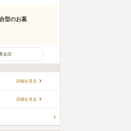
合型のお墓
見る
マンションのような集合型の
詳細を見る
り口には門扉があり、セキュリ
管理を寺院にお任せすることが
しいポイントです。 「北野異
コメントの続きを読む
詳細を見る
ため、お参り後に辺りを観光
ん。