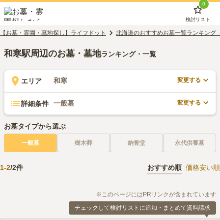
0
検討リスト
【お墓・霊園・墓地探し】ライフドット
北海道のおすすめお墓一覧ランキング
和寒駅周辺のお墓・墓地
ランキング・一覧
変更する
和寒
エリア
変更する
一般墓
詳細条件
お墓タイプから選ぶ
一般墓
樹木葬
納骨堂
永代供養墓
1
-
2
/
2
件
おすすめ順
価格安い順
※このページにはPRリンクが含まれています
チェックして検討リストに追加・まとめて資料請求