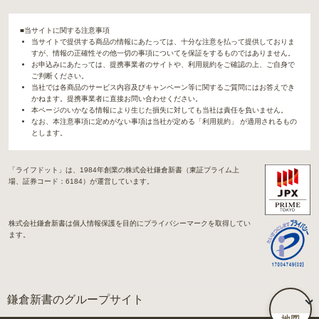
■当サイトに関する注意事項
当サイトで提供する商品の情報にあたっては、十分な注意を払って提供しておりま
すが、情報の正確性その他一切の事項についてを保証をするものではありません。
お申込みにあたっては、提携事業者のサイトや、利用規約をご確認の上、ご自身で
ご判断ください。
当社では各商品のサービス内容及びキャンペーン等に関するご質問にはお答えでき
かねます。提携事業者に直接お問い合わせください。
本ページのいかなる情報により生じた損失に対しても当社は責任を負いません。
なお、本注意事項に定めがない事項は当社が定める「利用規約」 が適用されるもの
とします。
「ライフドット」は、1984年創業の株式会社鎌倉新書（東証プライム上
場、証券コード：6184）が運営しています。
株式会社鎌倉新書は個人情報保護を目的にプライバシーマークを取得してい
ます。
鎌倉新書のグループサイト