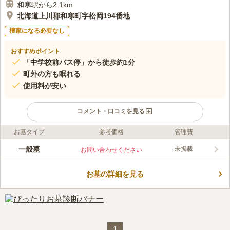
和寒駅から2.1km
北海道上川郡和寒町字松岡194番地
檀家になる必要なし
おすすめポイント
「中学校前バス停」から徒歩約1分
町外の方も眠れる
使用料が安い
コメント・口コミを見る
お墓タイプ
参考価格
管理費
ライフドット編集部のコメント
田畑に囲まれた町営墓地です。 のどかな雰囲気の中で、故人と
一般墓
未掲載
お問い合わせください
ゆっくり向き合うことができます。 町営墓地なので宗教不問
で、入檀する必要がありません。 寄付金や護持会費も掛から
お墓の詳細を見る
ず、維持コストもないので金銭的な負担を後世に引き継がなくて
コメントの続きを読む
済みます。 途中で改宗してもお墓を引っ越しする必要がないの
も嬉しいポイントです。
口コミ評価
この霊園はまだ誰からも評価されていません。
1