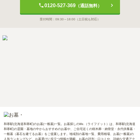
0120-527-369
（通話無料）
受付時間：
09:30～18:00
（土日祝も対応）
和寒駅(北海道和寒町)のお墓(一般墓)一覧。お墓探しのlife.（ライフドット）は、和寒駅(北海道
和寒町)の霊園・墓地の中からおすすめのお墓や、ご自宅近くの樹木葬・納骨堂・永代供養墓・
一般墓（墓石を建てるお墓）をご提案します。地域別の墓地一覧、費用相場、お墓(一般墓)の
人気ランキングなど、お墓選びに役立つ情報が満載。お墓の評判・口コミや、詳細な交通アク