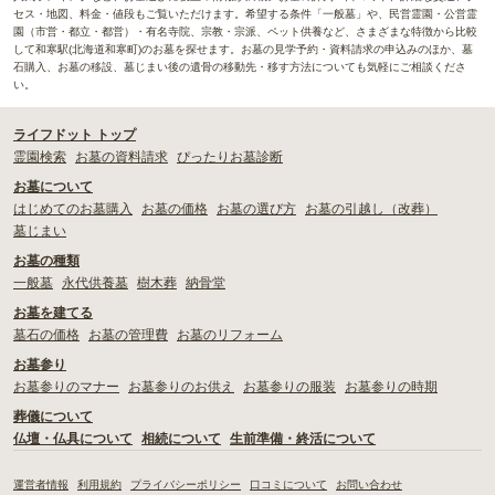
セス・地図、料金・値段もご覧いただけます。希望する条件「一般墓」や、民営霊園・公営霊
園（市営・都立・都営）・有名寺院、宗教・宗派、ペット供養など、さまざまな特徴から比較
して和寒駅(北海道和寒町)のお墓を探せます。お墓の見学予約・資料請求の申込みのほか、墓
石購入、お墓の移設、墓じまい後の遺骨の移動先・移す方法についても気軽にご相談くださ
い。
ライフドット トップ
霊園検索
お墓の資料請求
ぴったりお墓診断
お墓について
はじめてのお墓購入
お墓の価格
お墓の選び方
お墓の引越し（改葬）
墓じまい
お墓の種類
一般墓
永代供養墓
樹木葬
納骨堂
お墓を建てる
墓石の価格
お墓の管理費
お墓のリフォーム
お墓参り
お墓参りのマナー
お墓参りのお供え
お墓参りの服装
お墓参りの時期
葬儀について
仏壇・仏具について
相続について
生前準備・終活について
運営者情報
利用規約
プライバシーポリシー
口コミについて
お問い合わせ