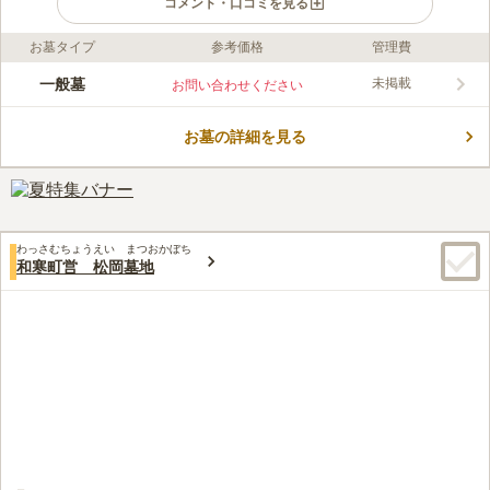
コメント・口コミを見る
お墓タイプ
参考価格
管理費
ライフドット編集部のコメント
レジャースポットに近い町営墓地です。 「三笠山自然公園」や
一般墓
未掲載
お問い合わせください
「こどもの国」等、周辺にはレジャースポットが沢山あります。
お参りの後に家族や親せきと一緒に観光やお出かけをするのにピ
お墓の詳細を見る
ッタリなエリアです。 市宇位には田んぼとかぼちゃ畑が広がっ
コメントの続きを読む
ており、雄大な自然を感じることができます。 トイレと水汲み
場を完備している使い勝手の良いお墓です。
口コミ評価
この霊園はまだ誰からも評価されていません。
わっさむちょうえい まつおかぼち
和寒町営 松岡墓地