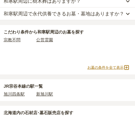
和寒駅周辺に樹木葬はありますか？
和寒駅周辺
には、
北海道
が運営する公営の霊園が
2
件あります。
和寒町営 中和墓地
と
和寒町営 松岡墓地
がそれにあたります。
和寒駅周辺で永代供養できるお墓・墓地はありますか？
和寒駅周辺
には、樹木葬の掲載がありません。
自然葬をお考えの場合は、海洋散骨もご検討ください。
公営霊園は民営の霊園と異なり、契約にあたって応募資格が設けら
和寒駅周辺
には、永代供養の掲載がありません。
れているケースがほとんどです。
こだわり条件から
和寒駅周辺
のお墓を探す
永代供養をお考えの場合は、海洋散骨もご検討ください。
主な条件として、遺骨がすでにある、該当の市区町村に一定年数以
宗教不問
公営霊園
上住んでいるなどが挙げられます。
条件を満たさない場合は、申し込み自体ができないことも多いた
め、事前の確認が重要です。
契約条件の詳細は、各霊園のページをご確認いただくか、資料請求
お墓の条件を全て表示
よりお問い合わせください。
JR宗谷本線の駅一覧
旭川四条駅
新旭川駅
北海道
内の石材店･墓石販売店を探す