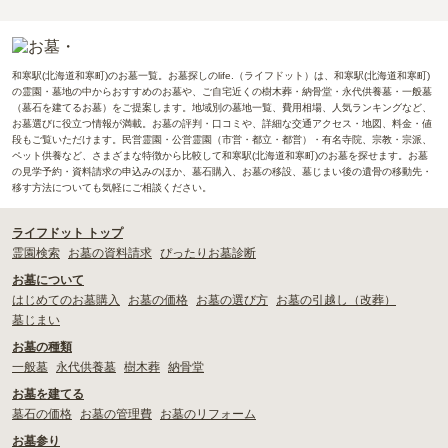
和寒駅(北海道和寒町)のお墓一覧。お墓探しのlife.（ライフドット）は、和寒駅(北海道和寒町)
の霊園・墓地の中からおすすめのお墓や、ご自宅近くの樹木葬・納骨堂・永代供養墓・一般墓
（墓石を建てるお墓）をご提案します。地域別の墓地一覧、費用相場、人気ランキングなど、
お墓選びに役立つ情報が満載。お墓の評判・口コミや、詳細な交通アクセス・地図、料金・値
段もご覧いただけます。民営霊園・公営霊園（市営・都立・都営）・有名寺院、宗教・宗派、
ペット供養など、さまざまな特徴から比較して和寒駅(北海道和寒町)のお墓を探せます。お墓
の見学予約・資料請求の申込みのほか、墓石購入、お墓の移設、墓じまい後の遺骨の移動先・
移す方法についても気軽にご相談ください。
ライフドット トップ
霊園検索
お墓の資料請求
ぴったりお墓診断
お墓について
はじめてのお墓購入
お墓の価格
お墓の選び方
お墓の引越し（改葬）
墓じまい
お墓の種類
一般墓
永代供養墓
樹木葬
納骨堂
お墓を建てる
墓石の価格
お墓の管理費
お墓のリフォーム
お墓参り