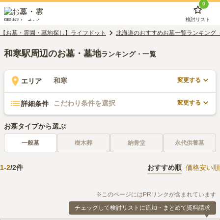
0
検討リスト
【お墓・霊園・墓地探し】ライフドット
北海道のおすすめお墓一覧ランキング
和寒駅周辺のお墓・墓地
ランキング・一覧
変更する
和寒
エリア
変更する
こだわり条件を選択
詳細条件
お墓タイプから選ぶ
一般墓
樹木葬
納骨堂
永代供養墓
1
-
2
/
2
件
おすすめ順
価格安い順
※このページにはPRリンクが含まれています
チェックして検討リストに追加・まとめて資料請求