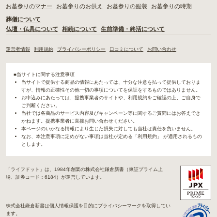
お墓参りのマナー
お墓参りのお供え
お墓参りの服装
お墓参りの時期
葬儀について
仏壇・仏具について
相続について
生前準備・終活について
運営者情報
利用規約
プライバシーポリシー
口コミについて
お問い合わせ
■当サイトに関する注意事項
当サイトで提供する商品の情報にあたっては、十分な注意を払って提供しておりま
すが、情報の正確性その他一切の事項についてを保証をするものではありません。
お申込みにあたっては、提携事業者のサイトや、利用規約をご確認の上、ご自身で
ご判断ください。
当社では各商品のサービス内容及びキャンペーン等に関するご質問にはお答えでき
かねます。提携事業者に直接お問い合わせください。
本ページのいかなる情報により生じた損失に対しても当社は責任を負いません。
なお、本注意事項に定めがない事項は当社が定める「利用規約」 が適用されるもの
とします。
「ライフドット」は、1984年創業の株式会社鎌倉新書（東証プライム上
場、証券コード：6184）が運営しています。
株式会社鎌倉新書は個人情報保護を目的にプライバシーマークを取得してい
ます。