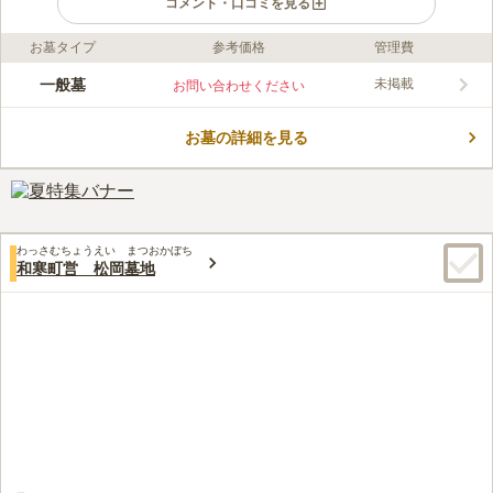
コメント・口コミを見る
お墓タイプ
参考価格
管理費
ライフドット編集部のコメント
レジャースポットに近い町営墓地です。 「三笠山自然公園」や
一般墓
未掲載
お問い合わせください
「こどもの国」等、周辺にはレジャースポットが沢山あります。
お参りの後に家族や親せきと一緒に観光やお出かけをするのにピ
お墓の詳細を見る
ッタリなエリアです。 市宇位には田んぼとかぼちゃ畑が広がっ
コメントの続きを読む
ており、雄大な自然を感じることができます。 トイレと水汲み
場を完備している使い勝手の良いお墓です。
口コミ評価
この霊園はまだ誰からも評価されていません。
わっさむちょうえい まつおかぼち
和寒町営 松岡墓地