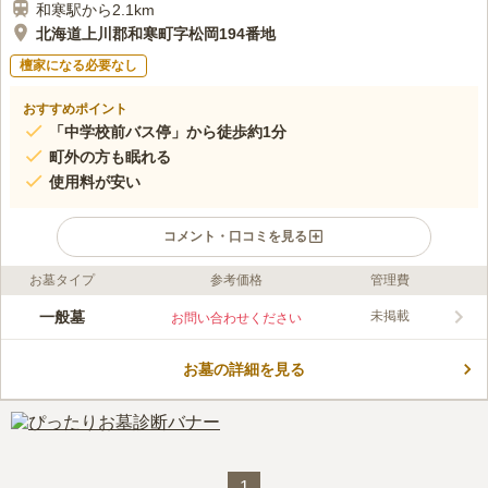
和寒駅から2.1km
北海道上川郡和寒町字松岡194番地
檀家になる必要なし
おすすめポイント
「中学校前バス停」から徒歩約1分
町外の方も眠れる
使用料が安い
コメント・口コミを見る
お墓タイプ
参考価格
管理費
ライフドット編集部のコメント
田畑に囲まれた町営墓地です。 のどかな雰囲気の中で、故人と
一般墓
未掲載
お問い合わせください
ゆっくり向き合うことができます。 町営墓地なので宗教不問
で、入檀する必要がありません。 寄付金や護持会費も掛から
お墓の詳細を見る
ず、維持コストもないので金銭的な負担を後世に引き継がなくて
コメントの続きを読む
済みます。 途中で改宗してもお墓を引っ越しする必要がないの
も嬉しいポイントです。
口コミ評価
この霊園はまだ誰からも評価されていません。
1