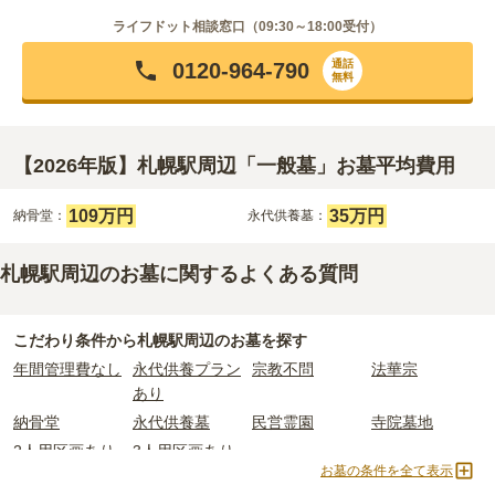
ライフドット相談窓口（
09:30～18:00
受付）
通話
0120-964-790
無料
【2026年版】札幌駅周辺「一般墓」お墓平均費用
109万円
35万円
納骨堂：
永代供養墓：
札幌駅周辺のお墓に関するよくある質問
こだわり条件から
札幌駅周辺
のお墓を探す
年間管理費なし
永代供養プラン
宗教不問
法華宗
あり
納骨堂
永代供養墓
民営霊園
寺院墓地
2人用区画あり
3人用区画あり
お墓の条件を全て表示