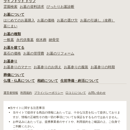
ライフドット トップ
霊園検索
お墓の資料請求
ぴったりお墓診断
お墓について
はじめてのお墓購入
お墓の価格
お墓の選び方
お墓の引越し（改葬）
墓じまい
お墓の種類
一般墓
永代供養墓
樹木葬
納骨堂
お墓を建てる
墓石の価格
お墓の管理費
お墓のリフォーム
お墓参り
お墓参りのマナー
お墓参りのお供え
お墓参りの服装
お墓参りの時期
葬儀について
仏壇・仏具について
相続について
生前準備・終活について
運営者情報
利用規約
プライバシーポリシー
口コミについて
お問い合わせ
■当サイトに関する注意事項
当サイトで提供する商品の情報にあたっては、十分な注意を払って提供しておりま
すが、情報の正確性その他一切の事項についてを保証をするものではありません。
お申込みにあたっては、提携事業者のサイトや、利用規約をご確認の上、ご自身で
ご判断ください。