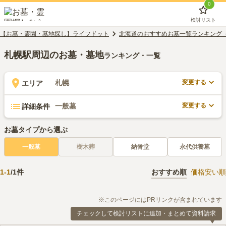
0
検討リスト
【お墓・霊園・墓地探し】ライフドット
北海道のおすすめお墓一覧ランキング
札幌駅周辺のお墓・墓地
ランキング・一覧
変更する
札幌
エリア
変更する
一般墓
詳細条件
お墓タイプから選ぶ
一般墓
樹木葬
納骨堂
永代供養墓
1
-
1
/
1
件
おすすめ順
価格安い順
※このページにはPRリンクが含まれています
チェックして検討リストに追加・まとめて資料請求