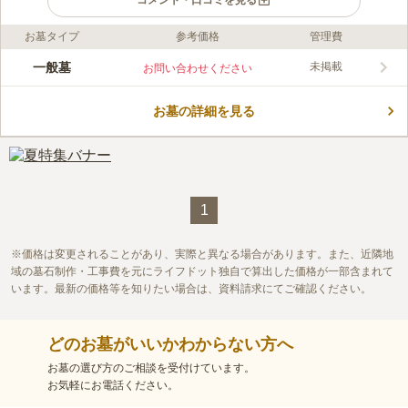
コメント・口コミを見る
お墓タイプ
参考価格
管理費
ライフドット編集部のコメント
寂光殿は札幌市の街中にありながら由緒あるお寺が手厚く供養し
一般墓
未掲載
お問い合わせください
てくれる寺院墓地です。お墓は屋内にあるので天候に左右されず
いつでもお墓参りできます。お墓へ足が遠のく心配が要りませ
お墓の詳細を見る
ん。 寺院墓地ですが宗教・宗派は問われません。葬儀・法要も
コメントの続きを読む
依頼できるので便利です。 お寺の周りは街中なので飲食店・ス
ーパーなど何でもあります。徒歩圏内には有名観光地「札幌市時
口コミ評価
計台」もあります。
この霊園はまだ誰からも評価されていません。
1
価格は変更されることがあり、実際と異なる場合があります。また、近隣地
域の墓石制作・工事費を元にライフドット独自で算出した価格が一部含まれて
います。最新の価格等を知りたい場合は、資料請求にてご確認ください。
どのお墓がいいかわからない方へ
お墓の選び方のご相談を受付けています。
お気軽にお電話ください。