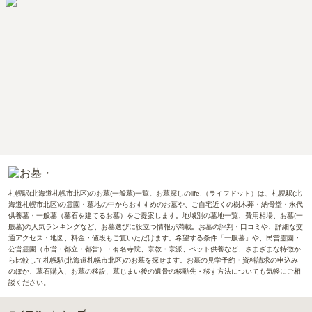
札幌駅(北海道札幌市北区)のお墓(一般墓)一覧。お墓探しのlife.（ライフドット）は、札幌駅(北
海道札幌市北区)の霊園・墓地の中からおすすめのお墓や、ご自宅近くの樹木葬・納骨堂・永代
供養墓・一般墓（墓石を建てるお墓）をご提案します。地域別の墓地一覧、費用相場、お墓(一
般墓)の人気ランキングなど、お墓選びに役立つ情報が満載。お墓の評判・口コミや、詳細な交
通アクセス・地図、料金・値段もご覧いただけます。希望する条件「一般墓」や、民営霊園・
公営霊園（市営・都立・都営）・有名寺院、宗教・宗派、ペット供養など、さまざまな特徴か
ら比較して札幌駅(北海道札幌市北区)のお墓を探せます。お墓の見学予約・資料請求の申込み
のほか、墓石購入、お墓の移設、墓じまい後の遺骨の移動先・移す方法についても気軽にご相
談ください。