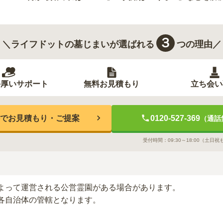
３
＼ライフドットの墓じまいが選ばれる
つの理由／
手厚いサポート
無料お見積もり
立ち会い
でお見積もり・ご提案
0120-527-369
（通話
受付時間：
09:30～18:00
（土日祝
よって運営される公営霊園がある場合があります。
各自治体の管轄となります。