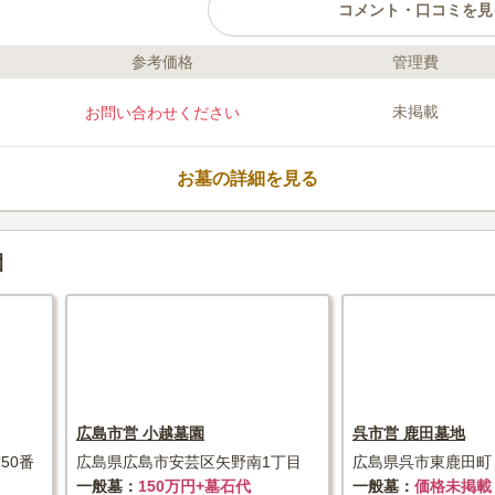
コメント・口コミを見
参考価格
管理費
ライフドット編集部のコメント
法泉寺が管理運営している墓園なので
未掲載
お問い合わせください
できます。 都会の喧騒を忘れさせる
と思い出にふけることができます。 
で、後に残る家族に負担をかけたくな
お墓の詳細を見る
近くに天神原球場があるので、野球を
口コミ評価
この霊園はまだ誰からも評価されていません。
園
広島市営 小越墓園
呉市営 鹿田墓地
50番
広島県広島市安芸区矢野南1丁目
広島県呉市東鹿田町
一般墓
150万円+墓石代
一般墓
価格未掲載