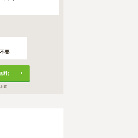
不要
無料）
も対応）