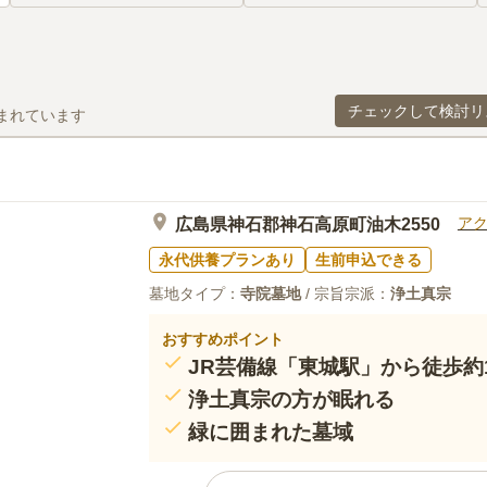
チェックして検討リ
まれています
ア
広島県神石郡神石高原町油木2550
永代供養プランあり
生前申込できる
墓地タイプ：
寺院墓地
/ 宗旨宗派：
浄土真宗
おすすめポイント
JR芸備線「東城駅」から徒歩約
浄土真宗の方が眠れる
緑に囲まれた墓域