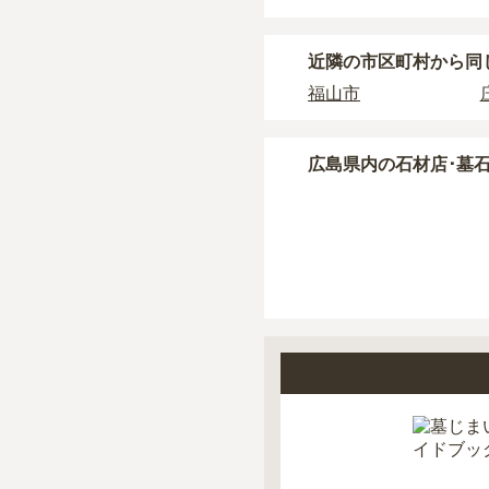
近隣の市区町村から
同
福山市
広島県
内の石材店･墓