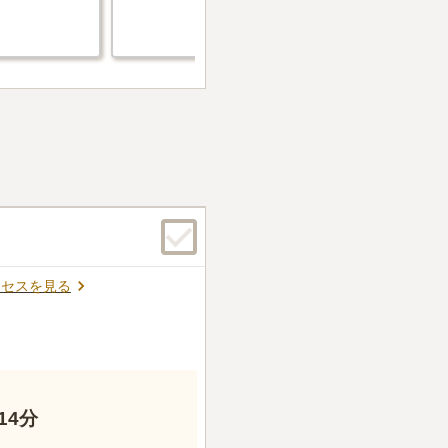
一般墓
11
クセスを見る
14分