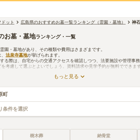
フドット
広島県のおすすめお墓一覧ランキング（霊園・墓地）
神
のお墓・墓地
ランキング・一覧
の霊園・墓地があり、その種類や費用はさまざまです。
は、
法泉寺墓地
が挙げられます。
をする際は、自宅からの交通アクセスを確認しつつ、法要施設や管理事
どを考慮して選ぶとよいでしょう。資料請求や見学予約が無料でできま
もっと見る
原町
り条件を選択
樹木葬
納骨堂