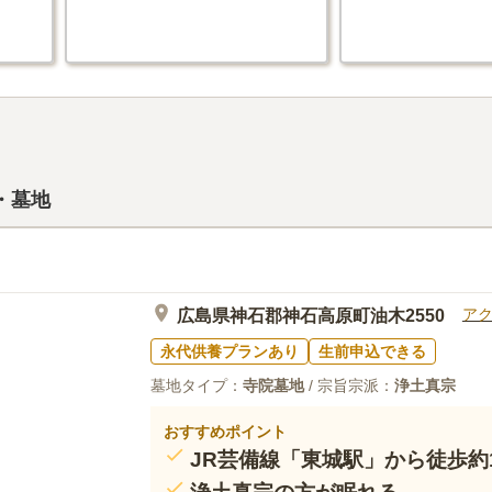
・墓地
ア
広島県神石郡神石高原町油木2550
永代供養プランあり
生前申込できる
墓地タイプ：
寺院墓地
/ 宗旨宗派：
浄土真宗
おすすめポイント
JR芸備線「東城駅」から徒歩約