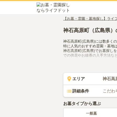
【お墓・霊園・墓地探し】ライ
神石高原町（広島県）
神石高原町(広島県)には数多く
特に人気のおすすめ霊園・墓地
神石高原町(広島県)でお墓探し
での供花やお線香の入手方法な
エリア
神石高
詳細条件
こだわ
お墓タイプから選ぶ
一般墓