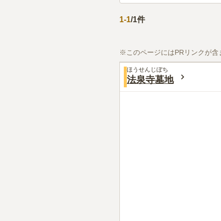
1
-
1
/
1
件
※このページにはPRリンクが含
ほうせんじぼち
法泉寺墓地