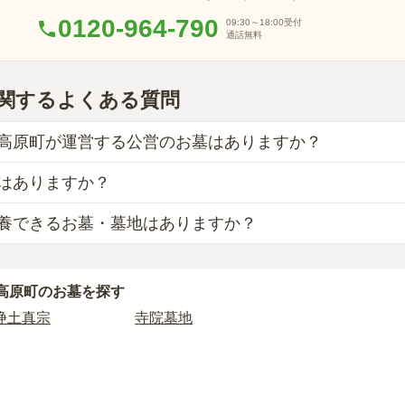
0120-964-790
09:30～18:00
受付
通話無料
関するよくある質問
高原町が運営する公営のお墓はありますか？
はありますか？
の霊園の掲載がありません。
、県または市区町村が運営する公営の霊園が
136
件あります。
養できるお墓・墓地はありますか？
葬の掲載がありません。
は、海洋散骨もご検討ください。
と異なり、契約にあたって応募資格が設けられているケースが
供養の掲載がありません。
がすでにある、該当の市区町村に一定年数以上住んでいるなど
高原町
のお墓を探す
合は、海洋散骨もご検討ください。
は、申し込み自体ができないことも多いため、事前の確認が重
浄土真宗
寺院墓地
霊園のページをご確認いただくか、資料請求よりお問い合わせ