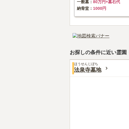
一般墓
80万円+墓石代
納骨堂
1000円
お探しの条件に近い霊園
ほうせんじぼち
法泉寺墓地