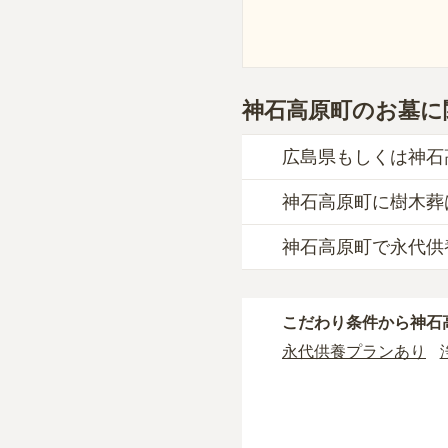
神石高原町のお墓に
広島県もしくは神石
神石高原町に樹木葬
神石高原町
には、公営
一方で、
広島県
内には
神石高原町で永代供
神石高原町
には、樹木
自然葬をお考えの場合
公営霊園は民営の霊園
神石高原町
には、永代
主な条件として、遺骨
こだわり条件から
神石
永代供養をお考えの場
条件を満たさない場合
永代供養プランあり
契約条件の詳細は、各