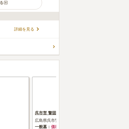
る
、安心して清掃などもお任せ
詳細を見る
静かな場所で、心穏やかに故人
生前に申し込むことも可能なの
い方の終活におすすめです。
コメントの続きを読む
楽しむ様子も見られます。
呉市営 警固屋墓地
広島市営 
広島県呉市警固屋町字芋迫
広島県広島
長町・矢賀
一般墓
価格未掲載