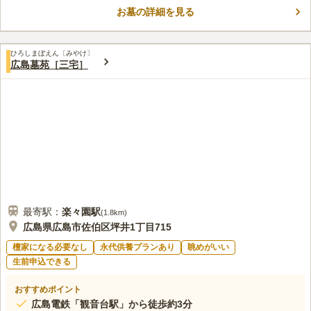
お墓の詳細を見る
ひろしまぼえん〔みやけ〕
広島墓苑［三宅］
最寄駅：
楽々園
駅
(
1.8km
)
広島県広島市佐伯区坪井1丁目715
檀家になる必要なし
永代供養プランあり
眺めがいい
生前申込できる
おすすめポイント
広島電鉄「観音台駅」から徒歩約3分