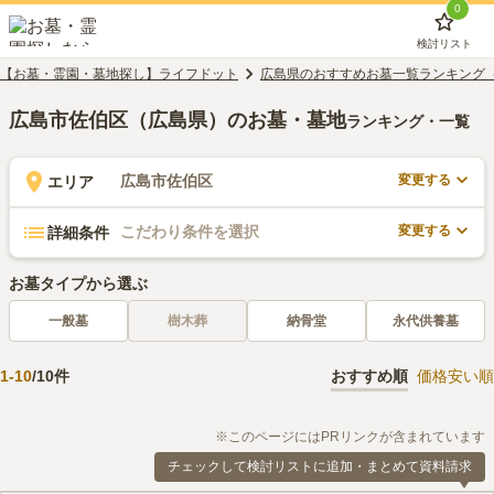
0
検討リスト
【お墓・霊園・墓地探し】ライフドット
広島県のおすすめお墓一覧ランキング
広島市佐伯区（広島県）のお墓・墓地
ランキング・一覧
変更する
広島市佐伯区
エリア
変更する
こだわり条件を選択
詳細条件
お墓タイプから選ぶ
一般墓
樹木葬
納骨堂
永代供養墓
1
-
10
/
10
件
おすすめ順
価格安い順
※このページにはPRリンクが含まれています
チェックして検討リストに追加・まとめて資料請求