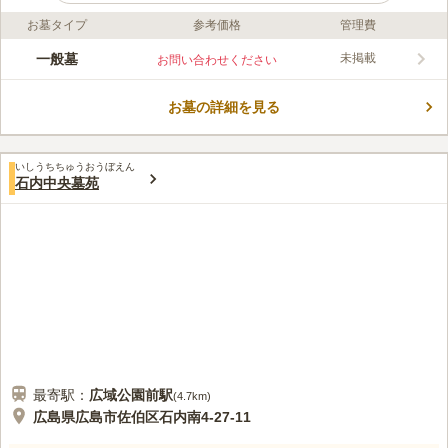
お墓タイプ
参考価格
管理費
口コミ評価
この霊園はまだ誰からも評価されていません。
一般墓
未掲載
お問い合わせください
お墓の詳細を見る
いしうちちゅうおうぼえん
石内中央墓苑
最寄駅：
広域公園前
駅
(
4.7km
)
広島県広島市佐伯区石内南4-27-11