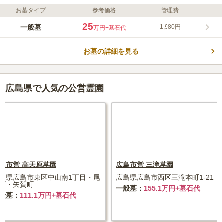
お墓タイプ
参考価格
管理費
ライフドット編集部のコメント
「杉並台公園」のほど近くにある広島市のお墓です。 国道41号
25
一般墓
1,980円
万円
+墓石代
線も近くを走っており、10台収容可能な駐車場があるので車での
お参りも便利な好立地です。 運動広場に隣接しているので、多
お墓の詳細を見る
くの人が訪れます。 市営墓地なので建立や宗教に対する厳しい
コメントの続きを読む
制限はありませんが、許可取得後1年以内に墓碑などの建立が必
要です。
口コミ評価
この霊園はまだ誰からも評価されていません。
広島県で人気の公営霊園
島市営 高天原墓園
広島市営 三滝墓園
島県広島市東区中山南1丁目・尾
広島県広島市西区三滝本町1-21
町・矢賀町
一般墓
155.1万円+墓石代
般墓
111.1万円+墓石代