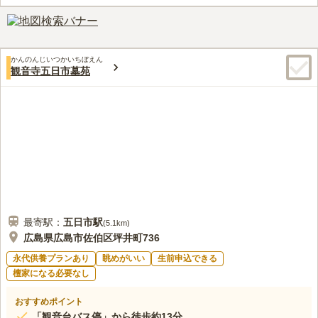
3.8
みんなの評価
口コミ
1
件
山の中腹にあるので静かで、日当たりを遮る建物等もなく、遠く
40代
女性
の海まで見えるとても景色の良いロケーション。 周辺で生花や線香を購入
できるような店はないようなので、JR駅周辺で購入していくのが良さそ
かんのんじいつかいちぼえん
う。
観音寺五日市墓苑
口コミの続きを読む
最寄駅：
五日市
駅
(
5.1km
)
広島県広島市佐伯区坪井町736
永代供養プランあり
眺めがいい
生前申込できる
檀家になる必要なし
おすすめポイント
「観音台バス停」から徒歩約13分