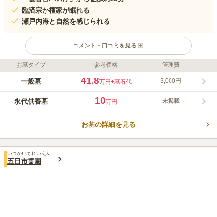
臨済宗か檀家が眠れる
瀬戸内海と自然を感じられる
コメント・口コミを見る
お墓タイプ
参考価格
管理費
ライフドット編集部のコメント
紫陽花寺と呼ばれるほど、境内には数多くの花が咲き誇ります。
41.8
一般墓
3,000円
万円
+墓石代
全区画南向きで陽が当たり、ぽかぽか陽気に包まれてお参りがで
き、故人も安らかに眠っています。 第二京阪道路「八幡東イン
10
永代供養墓
未掲載
万円
ター」から車で約10分で、100台分の駐車場が完備されているの
コメントの続きを読む
で問題ありません。 お盆やお彼岸などのシーズン中でも混雑す
る心配がいらないので、気兼ねなくお参りに向かえます。
お墓の詳細を見る
口コミ評価
この霊園はまだ誰からも評価されていません。
いつかいちれいえん
五日市霊園