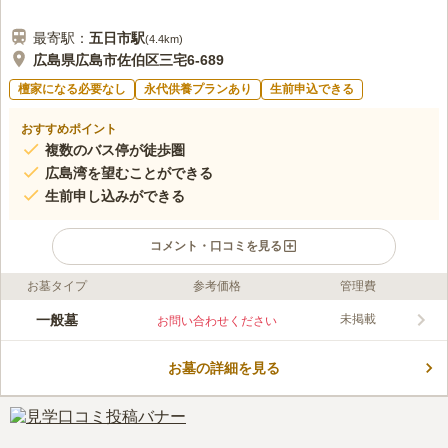
最寄駅：
五日市
駅
(
4.4km
)
広島県広島市佐伯区三宅6-689
檀家になる必要なし
永代供養プランあり
生前申込できる
おすすめポイント
複数のバス停が徒歩圏
広島湾を望むことができる
生前申し込みができる
コメント・口コミを見る
お墓タイプ
参考価格
管理費
ライフドット編集部のコメント
広島湾を眼下に望むことができる、小高い山の上に位置する霊園
一般墓
未掲載
お問い合わせください
です。 暖かい陽射しが墓域を明るく照らし、気持ち良くお参り
することができます。 国道2号線のほど近くにあり、周囲にはゴ
お墓の詳細を見る
ルフ場も見られる緑豊かな場所にあります。 街灯が設置されて
コメントの続きを読む
いるので、夕暮れ時や夜間であっても安心してお参りできるのも
嬉しいポイントです。
口コミ評価
この霊園はまだ誰からも評価されていません。