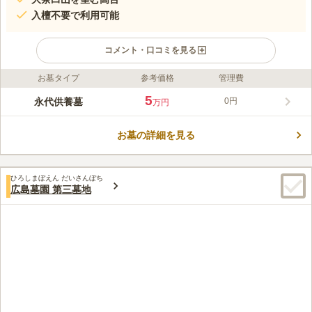
入檀不要で利用可能
コメント・口コミを見る
お墓タイプ
参考価格
管理費
ライフドット編集部のコメント
金剛院 永代供養墓「阿字のふる里」は金剛院境内の永代供養墓
5
永代供養墓
0円
万円
です。お墓のある金剛院は古くから「石内のお大師さん」として
地域に親しまれてきました。広島市を中心にお寺を巡る「広島新
お墓の詳細を見る
四国八十八ヶ所」の第9番札所でもあります。「阿字のふる里」
コメントの続きを読む
は墓前に香台と花立があり、一般のお墓のようにお線香やお花を
手向けることができます。墓じまいの相談もできるので、今ある
口コミ評価
お墓の管理でお困りの方にもおすすめです。
ひろしまぼえん だいさんぼち
この霊園はまだ誰からも評価されていません。
広島墓園 第三墓地