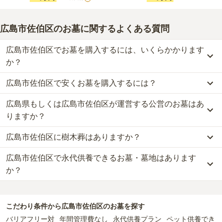
広島市佐伯区のお墓に関するよくある質問
広島市佐伯区でお墓を購入するには、いくらかかります
か？
広島市佐伯区で安くお墓を購入するには？
広島市佐伯区
での購入費用の目安は、
一般墓が約230万円、永代供
養墓が約41万円
です。
広島県もしくは広島市佐伯区が運営する公営のお墓はあ
広島市佐伯区
で一番安価な
お墓
は、
金剛院 永代供養墓「阿字のふる
一般墓を建てる場合は、「永代使用料（土地代）」と「墓石代」の
里」
の
永代供養墓
で、
5万円
からお求めいただけます。
りますか？
2つが主な費用となります。
一般的に最も費用を抑えられるのは、他の方のご遺骨と一緒に埋葬
広島市佐伯区
の一般墓の永代使用料の平均は
65万円
で、墓石代は
広
広島市佐伯区に樹木葬はありますか？
する
「合祀墓（ごうしぼ）」
と呼ばれるタイプです。個別のお墓に
広島市佐伯区
には、
広島県もしくは広島市佐伯区
が運営する公営の
島県の平均
164.8万円
です。いずれも区画の広さや墓石の大きさ・
比べて省スペースで管理の手間がかからないため、費用が安く設定
霊園が
1
件あります。
素材によって変わります。
広島市佐伯区で永代供養できるお墓・墓地はあります
広島市佐伯区
には、樹木葬の掲載がありません。
されています。
広島市営 杉並台墓苑
がそれにあたります。
樹木葬・納骨堂・永代供養墓は、基本的に墓石代がかからず、永代
自然葬をお考えの場合は、海洋散骨もご検討ください。
価格の目安は、1名あたり5万円〜30万円程度です。
か？
使用料のみかかります。
公営霊園は民営の霊園と異なり、契約にあたって応募資格が設けら
広島市佐伯区
広島市佐伯区
で安価なお墓を探したい場合は、
には、永代供養できるお墓・墓地が
価格の安い順
5
件あります。
で並び
れているケースがほとんどです。
なお、お墓によっては以下の費用が別途かかる場合があります。
替えてお墓を探すのがおすすめです。
詳しくは、
広島市佐伯区
の永代供養の一覧
をご覧ください。
主な条件として、遺骨がすでにある、該当の市区町村に一定年数以
・
開眼法要の費用
：お墓を新しく建てた際に行う儀式のための費
こだわり条件から
広島市佐伯区
のお墓を探す
上住んでいるなどが挙げられます。
用。僧侶に渡すお布施がかかります。
バリアフリー対
年間管理費なし
永代供養プラン
ペット供養でき