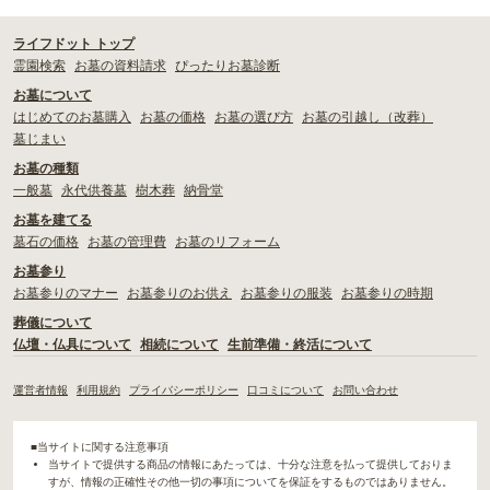
ライフドット トップ
霊園検索
お墓の資料請求
ぴったりお墓診断
お墓について
はじめてのお墓購入
お墓の価格
お墓の選び方
お墓の引越し（改葬）
墓じまい
お墓の種類
一般墓
永代供養墓
樹木葬
納骨堂
お墓を建てる
墓石の価格
お墓の管理費
お墓のリフォーム
お墓参り
お墓参りのマナー
お墓参りのお供え
お墓参りの服装
お墓参りの時期
葬儀について
仏壇・仏具について
相続について
生前準備・終活について
運営者情報
利用規約
プライバシーポリシー
口コミについて
お問い合わせ
■当サイトに関する注意事項
当サイトで提供する商品の情報にあたっては、十分な注意を払って提供しておりま
すが、情報の正確性その他一切の事項についてを保証をするものではありません。