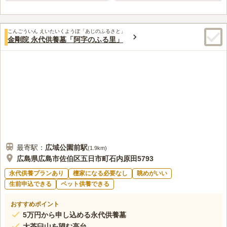
こんごういん えいたいくようぼ「あじのふるさと」
金剛院 永代供養墓「阿字のふる里」
最寄駅：
広域公園前
駅
(
1.9km
)
広島県広島市佐伯区五日市町石内原田5793
永代供養プランあり
檀家になる必要なし
眺めがいい
生前申込できる
ペット供養できる
おすすめポイント
5万円から申し込める永代供養墓
大茶臼山を望む高台