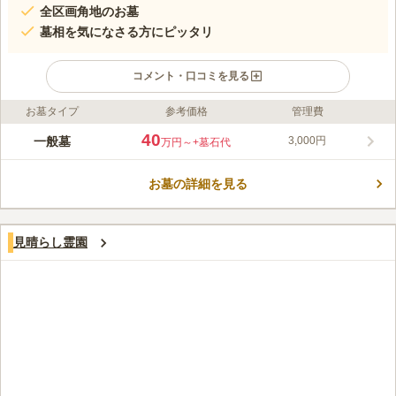
全区画角地のお墓
墓相を気になさる方にピッタリ
コメント・口コミを見る
お墓タイプ
参考価格
管理費
ライフドット編集部のコメント
延命寺が管理を行っているお墓ですが、宗教不問で眠ることがで
40
一般墓
3,000円
万円～
+墓石代
きます。 駐車場を完備しており、第二京阪道路「八幡東インタ
ー」から車で約9分なので、車でお参りに行くのもおすすめで
お墓の詳細を見る
す。 墓域の道は全て1m以上の広さがあり、すれ違いなどでスト
コメントの続きを読む
レスを感じることもありません。 耐水性に優れ、歩きやすいア
スファルトを使用しているので、どなたでもお参りしやすい環境
口コミ評価
です。
見晴らし霊園
この霊園はまだ誰からも評価されていません。