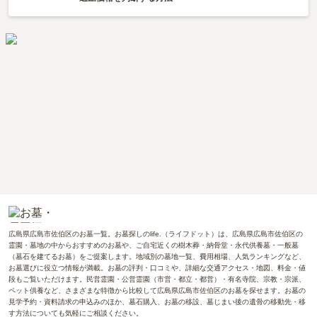
広島県広島市佐伯区のお墓一覧。お墓探しのlife.（ライフドット）は、広島県広島市佐伯区の
霊園・墓地の中からおすすめのお墓や、ご自宅近くの樹木葬・納骨堂・永代供養墓・一般墓
（墓石を建てるお墓）をご提案します。地域別の墓地一覧、費用相場、人気ランキングなど、
お墓選びに役立つ情報が満載。お墓の評判・口コミや、詳細な交通アクセス・地図、料金・値
段もご覧いただけます。民営霊園・公営霊園（市営・都立・都営）・有名寺院、宗教・宗派、
ペット供養など、さまざまな特徴から比較して広島県広島市佐伯区のお墓を探せます。お墓の
見学予約・資料請求の申込みのほか、墓石購入、お墓の移設、墓じまい後の遺骨の移動先・移
す方法についても気軽にご相談ください。