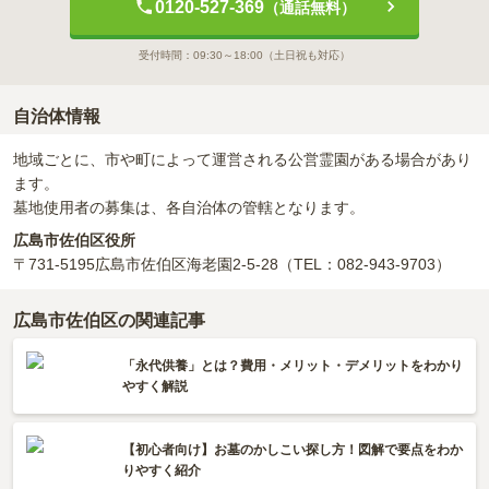
0120-527-369
（通話無料）
受付時間：
09:30～18:00
（土日祝も対応）
自治体情報
地域ごとに、市や町によって運営される公営霊園がある場合があり
ます。
墓地使用者の募集は、各自治体の管轄となります。
広島市佐伯区役所
〒731-5195
広島市佐伯区海老園2-5-28
（TEL：082-943-9703）
広島市佐伯区の関連記事
「永代供養」とは？費用・メリット・デメリットをわかり
やすく解説
【初心者向け】お墓のかしこい探し方！図解で要点をわか
りやすく紹介