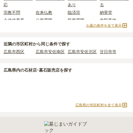
条件を満たさない場合は、申し込み自体ができないことも多いた
・
納骨式の費用
：お墓に遺骨を納める儀式のための費用。僧侶に渡
応
あり
る
め、事前の確認が重要です。
すお布施、会食などの費用がかかります。
宗教不問
在来仏教
臨済宗
納骨堂
契約条件の詳細は、各霊園のページをご確認いただくか、資料請求
・
年間管理費
：お墓の管理費。契約後、毎年発生するケースがあり
永代供養墓
公営霊園
民営霊園
寺院墓地
よりお問い合わせください。
ます。
お墓の条件を全て表示
1人用区画あり
2人用区画あり
正確な費用は、区画や石材の選び方によって大きく変わるため、見
積もりを取るまで確定しません。
近隣の市区町村から
同じ条件で探す
現地見学では、担当者に「提示金額以外にかかる費用はないか」を
広島市西区
広島市安佐南区
広島市安佐北区
廿日市市
必ず確認することをおすすめします。
現地への見学が難しい場合は、資料請求でも各霊園の詳しい料金案
内を取り寄せることができます。
広島県
内の石材店･墓石販売店を探す
広島県の市区町村を全て表示