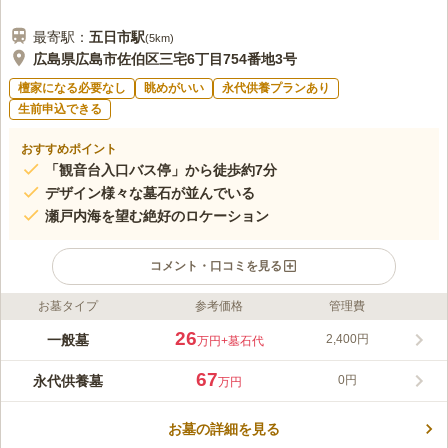
最寄駅：
五日市
駅
(
5km
)
広島県広島市佐伯区三宅6丁目754番地3号
檀家になる必要なし
眺めがいい
永代供養プランあり
生前申込できる
おすすめポイント
「観音台入口バス停」から徒歩約7分
デザイン様々な墓石が並んでいる
瀬戸内海を望む絶好のロケーション
コメント・口コミを見る
お墓タイプ
参考価格
管理費
ライフドット編集部のコメント
墓地内は、えんじ色の参道と植栽の淡い緑の木々によって明るい
26
一般墓
2,400円
万円
+墓石代
印象を受けます。 スロープには手すりがついているので、ご高
齢の方や足腰の弱い方も安全に歩けます。 各区画に駐車場を完
67
永代供養墓
0円
万円
備しており、第二京阪道路「八幡東インター」から車で約9分な
コメントの続きを読む
ので、車でのお参りも問題ありません。 新幹線が走る姿を見な
がらお参りもできます。
お墓の詳細を見る
口コミ評価