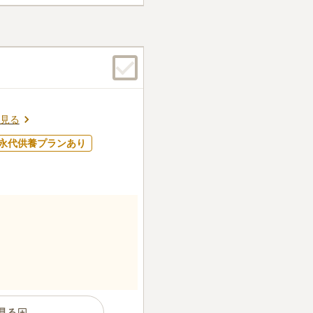
、車でお参りすることも可能
ん。
見る
永代供養プランあり
見る