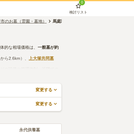
0
検討リスト
崎市のお墓（霊園・墓地）
馬庭駅のお墓（霊園・墓地）
具体的な相場価格は、
一般墓
が約
から2.6km）、
上大塚共同墓
などの設備や管理体制、近隣での
で、活用してみてください。
変更する
変更する
永代供養墓