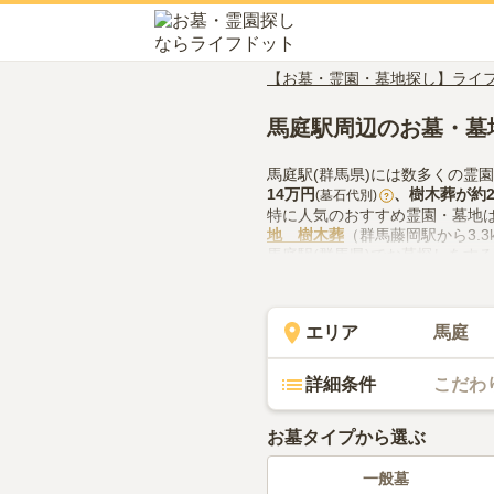
【お墓・霊園・墓地探し】ライ
馬庭駅周辺のお墓・墓
馬庭駅(群馬県)には数多くの霊
14万円
、
樹木葬
が約
(墓石代別)
?
特に人気のおすすめ霊園・墓地
地 樹木葬
（群馬藤岡駅から3.
馬庭駅(群馬県)でお墓探しをす
供花やお線香の入手方法などを
エリア
馬庭
詳細条件
こだわ
お墓タイプから選ぶ
一般墓