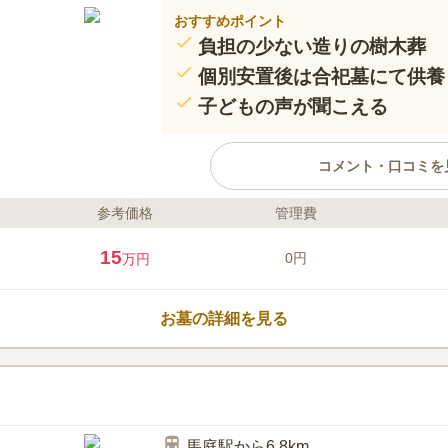
おすすめポイント
負担の少ない造りの樹木葬
個別安置後は合祀墓にて供養
子どもの声が聞こえる
コメント・口コミを
参考価格
管理費
ライフドット編集部のコメント
住宅街に位置する共同墓地内に樹
15
0円
万円
別安置期間と使用料は、7年間で13
年間で28万円なので、リーズナブ
安や「経済的負担を残したくない
お墓の詳細を見る
す。国道254号線からのアクセス
ありません。
口コミ評価
この霊園はまだ誰からも評価されていませ
馬庭駅から6.8km