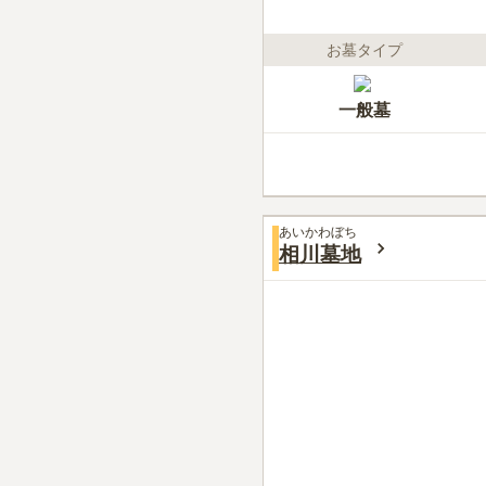
お墓タイプ
一般墓
あいかわぼち
相川墓地