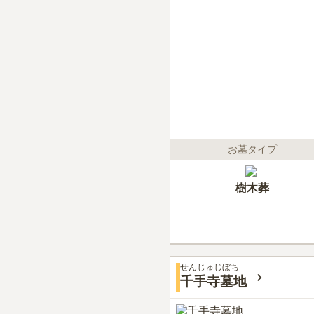
お墓タイプ
樹木葬
せんじゅじぼち
千手寺墓地