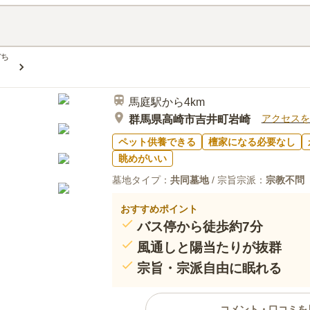
す。駐車場が完備されているので
口コミ評価
です。
この霊園はまだ誰からも評価されていませ
ぼち
馬庭駅から4km
アクセスを
群馬県高崎市吉井町岩崎
ペット供養できる
檀家になる必要なし
眺めがいい
墓地タイプ：
共同墓地
/ 宗旨宗派：
宗教不問
おすすめポイント
バス停から徒歩約7分
風通しと陽当たりが抜群
宗旨・宗派自由に眠れる
コメント・口コミを