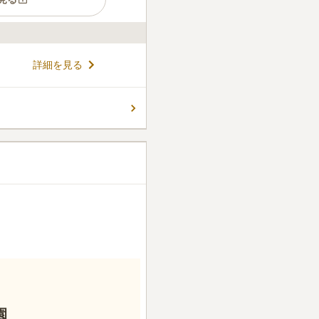
24㎡と4通りの広さの区画から選べ
詳細を見る
管理費も全区画2,000円なの
抑えたい方に最適です。駐車
車道「吉井インター」から車
コメントの続きを読む
くこともできます。
ん。
園