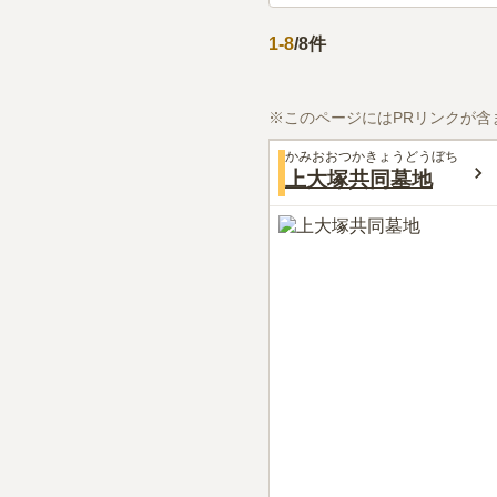
1
-
8
/
8
件
※このページにはPRリンクが含
かみおおつかきょうどうぼち
上大塚共同墓地