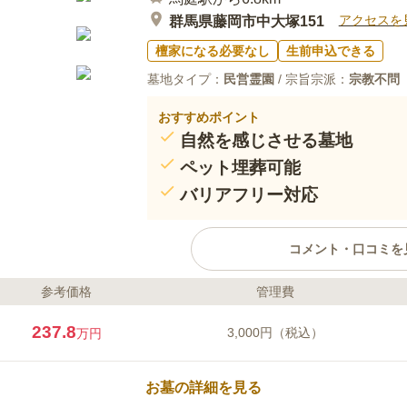
アクセスを
群馬県藤岡市中大塚151
檀家になる必要なし
生前申込できる
墓地タイプ：
民営霊園
/ 宗旨宗派：
宗教不問
おすすめポイント
自然を感じさせる墓地
ペット埋葬可能
バリアフリー対応
コメント・口コミを
参考価格
管理費
ライフドット編集部のコメント
千手寺墓地の周囲は田園に囲まれ
237.8
3,000円（税込）
万円
の草花に訪れる人の心を和ませる
れており、段差をなくしてバリア
ったりとお参りができます。ペッ
お墓の詳細を見る
っていたペットを人と同じように