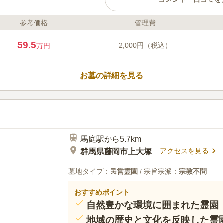
参考価格
管理費
ライフドット編集部のコメント
0.81㎡・1.44㎡・2.25㎡・3.
59.5
2,000円（税込）
万円
ます。使用料も5万～18万円、年間
でリーズナブルで、経済的負担を
スペースは十分あり、上信越自動
お墓の詳細を見る
で約10分なので、車でのお参に行
口コミ評価
この霊園はまだ誰からも評価されていませ
馬庭駅から5.7km
アクセスを見る
群馬県藤岡市上大塚
墓地タイプ：
民営霊園
/ 宗旨宗派：
宗教不問
おすすめポイント
自然豊かな環境に囲まれた霊園
地域の歴史と文化を反映した霊