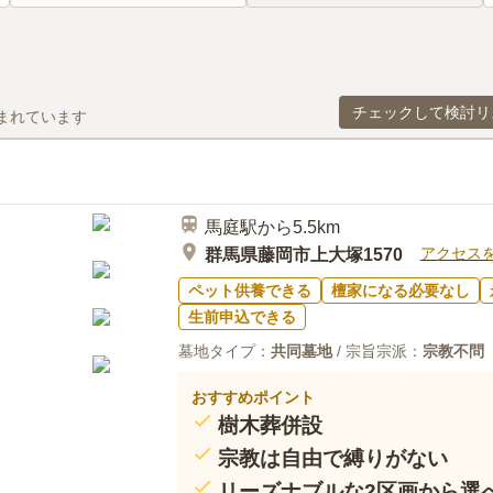
チェックして検討リ
まれています
馬庭駅から5.5km
アクセス
群馬県藤岡市上大塚1570
ペット供養できる
檀家になる必要なし
生前申込できる
墓地タイプ：
共同墓地
/ 宗旨宗派：
宗教不問
おすすめポイント
樹木葬併設
宗教は自由で縛りがない
リーズナブルな2区画から選