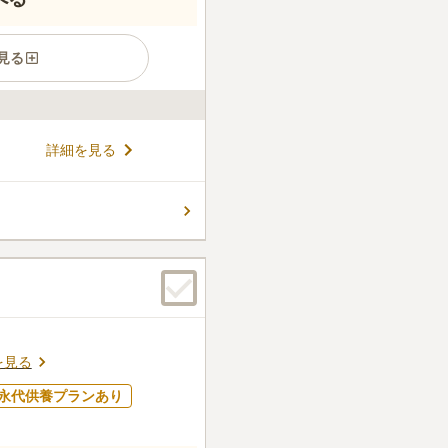
見る
別で埋葬され、その後は合祀墓
詳細を見る
。年間管理費なしの13万～
用できるので、お墓の管理や
駐車場があり、上越自動車道
コメントの続きを読む
なので車でも気軽にお参りでき
ん。
を見る
永代供養プランあり