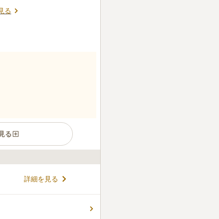
見る
見る
ており、美しい緑と四季折々
詳細を見る
墓地です。区画は広めに作ら
フリーに対応しているのでゆ
ト埋葬も可能なので、可愛が
コメントの続きを読む
供養してあげることができま