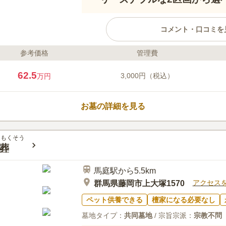
コメント・口コミを
参考価格
管理費
ライフドット編集部のコメント
樹木葬は7年・15年・50年間個
62.5
3,000円（税込）
万円
に移して永代にわたり供養されます
28万円の使用料のみで樹木葬を利
費用面を考慮すると経済的です。
お墓の詳細を見る
「藤岡インター」から車で約8分
ます。
口コミ評価
この霊園はまだ誰からも評価されていませ
ゅもくそう
葬
馬庭駅から5.5km
アクセス
群馬県藤岡市上大塚1570
ペット供養できる
檀家になる必要なし
墓地タイプ：
共同墓地
/ 宗旨宗派：
宗教不問