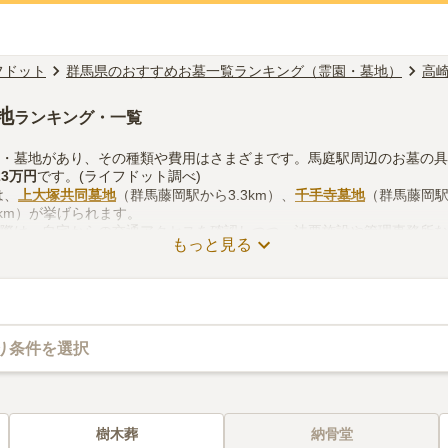
フドット
群馬県のおすすめお墓一覧ランキング（霊園・墓地）
高
地
ランキング・一覧
園・墓地があり、その種類や費用はさまざまです。馬庭駅周辺のお墓の
23万円
です。(ライフドット調べ)
は、
上大塚共同墓地
（群馬藤岡駅から3.3km）、
千手寺墓地
（群馬藤岡駅
3km）が挙げられます。
る際は、自宅からの交通アクセスを確認しつつ、法要施設や管理事務所
もっと見る
考慮して選ぶとよいでしょう。資料請求や見学予約が無料でできますの
り条件を選択
樹木葬
納骨堂