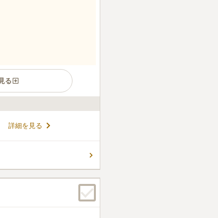
見る
木葬が併設されています。個
詳細を見る
万円、15年間で22万円、50
ルに利用できます。墓守の不
」とお考えの方におすすめで
コメントの続きを読む
も良いので、足が遠退く心配も
ん。