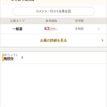
コメント・口コミを見る
お墓タイプ
参考価格
管理費
ライフドット編集部のコメント
閑静な住宅街の一角にある霊園です。 周辺には高い建物が無い
63
一般墓
未掲載
万円～
ので、陽光が墓域を明るく照らしてくれます。 ペットと一緒に
眠ることができるので、愛する家族の一員と眠れる終の棲家をお
お墓の詳細を見る
探しの方にピッタリです。 手桶の貸し出しがあり、ゴミ捨て場
コメントの続きを読む
を完備しているので、お墓参りのゴミを持ち帰らずに済むのも嬉
しいポイントです。
口コミ評価
ばいしょうじ
4.3
みんなの評価
口コミ
1
件
梅梢寺
近くで便利。お手頃に行ける。お寺ではなく神社。よって神葬
50代
男性
祭。正式な法事は線香でなく御榊。大規模霊園ではない。
口コミの続きを読む