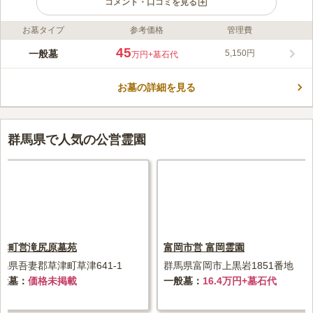
コメント・口コミを見る
お墓タイプ
参考価格
管理費
ライフドット編集部のコメント
平成18年にオープンした大泉町の公営霊園で、墓域は人気の芝生
45
一般墓
5,150円
万円
+墓石代
墓所になっています。大泉町の市街地に近く、アクセス良好な立
地です。 穏やかで日当たりの良い霊園です。伝統的な墓石以外
お墓の詳細を見る
にも洋型のお墓も多く、開放的な空間です。区画は一般区画と納
コメントの続きを読む
骨堂があります。休憩室は事前に申請すれば使用できます。トイ
レも設置されてるので、長時間のお参りでも安心です。午前8時
口コミ評価
30分～午後5時までお参り可能で、そのあと閉門されるので防犯
3.5
みんなの評価
口コミ
1
件
群馬県で人気の公営霊園
上とても安心です。
近辺には店はないので事前にお供え物や花などの準備が必要。周
60代
男性
りは田畑で遠くに赤城山や浅間山が望め環境は良い。
口コミの続きを読む
津町営滝尻原墓苑
富岡市営 富岡霊園
馬県吾妻郡草津町草津641-1
群馬県富岡市上黒岩1851番地
般墓
価格未掲載
一般墓
16.4万円+墓石代