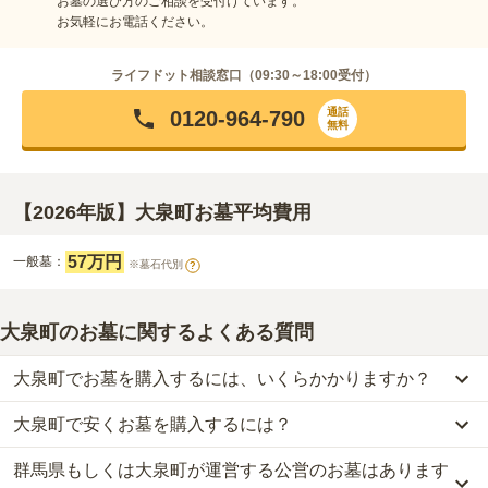
お墓の選び方のご相談を受付けています。
お気軽にお電話ください。
ライフドット相談窓口（
09:30～18:00
受付）
通話
0120-964-790
無料
【2026年版】大泉町お墓平均費用
57万円
一般墓：
※墓石代別
?
大泉町のお墓に関するよくある質問
大泉町でお墓を購入するには、いくらかかりますか？
大泉町で安くお墓を購入するには？
大泉町
での購入費用の目安は、
一般墓が約224万円
です。
一般墓を建てる場合は、「永代使用料（土地代）」と「墓石代」の
群馬県もしくは大泉町が運営する公営のお墓はあります
大泉町
で一番安価な
お墓
は、
大泉町営 大泉町公園墓地
の
一般墓
で、
2つが主な費用となります。