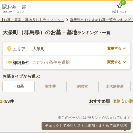
0
検討リスト
【お墓・霊園・墓地探し】ライフドット
群馬県のおすすめお墓一覧ランキング
大泉町（群馬県）のお墓・墓地
ランキング・一覧
変更する
大泉町
エリア
変更する
こだわり条件を選択
詳細条件
お墓タイプから選ぶ
一般墓
樹木葬
納骨堂
永代供養墓
1
-
3
/
3
件
おすすめ順
価格安い順
※このページにはPRリンクが含まれています
チェックして検討リストに追加・まとめて資料請求