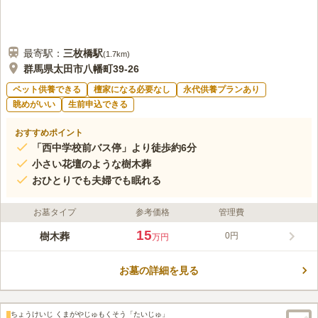
最寄駅：
三枚橋
駅
(
1.7km
)
群馬県太田市八幡町39-26
ペット供養できる
檀家になる必要なし
永代供養プランあり
眺めがいい
生前申込できる
おすすめポイント
「西中学校前バス停」より徒歩約6分
小さい花壇のような樹木葬
おひとりでも夫婦でも眠れる
お墓タイプ
参考価格
管理費
15
樹木葬
0円
万円
お墓の詳細を見る
ちょうけいじ くまがやじゅもくそう「たいじゅ」