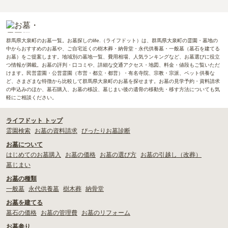
群馬県大泉町のお墓一覧。お墓探しのlife.（ライフドット）は、群馬県大泉町の霊園・墓地の
中からおすすめのお墓や、ご自宅近くの樹木葬・納骨堂・永代供養墓・一般墓（墓石を建てる
お墓）をご提案します。地域別の墓地一覧、費用相場、人気ランキングなど、お墓選びに役立
つ情報が満載。お墓の評判・口コミや、詳細な交通アクセス・地図、料金・値段もご覧いただ
けます。民営霊園・公営霊園（市営・都立・都営）・有名寺院、宗教・宗派、ペット供養な
ど、さまざまな特徴から比較して群馬県大泉町のお墓を探せます。お墓の見学予約・資料請求
の申込みのほか、墓石購入、お墓の移設、墓じまい後の遺骨の移動先・移す方法についても気
軽にご相談ください。
ライフドット トップ
霊園検索
お墓の資料請求
ぴったりお墓診断
お墓について
はじめてのお墓購入
お墓の価格
お墓の選び方
お墓の引越し（改葬）
墓じまい
お墓の種類
一般墓
永代供養墓
樹木葬
納骨堂
お墓を建てる
墓石の価格
お墓の管理費
お墓のリフォーム
お墓参り