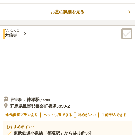
お墓の詳細を見る
だいしんじ
大信寺
最寄駅：
篠塚
駅
(
378m
)
群馬県邑楽郡邑楽町篠塚3999-2
永代供養プランあり
ペット供養できる
眺めがいい
生前申込できる
おすすめポイント
東武鉄道小泉線「篠塚駅」から徒歩約3分