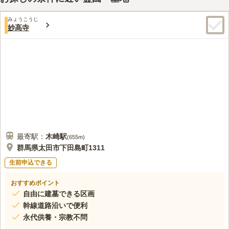
みょうこうじ
妙高寺
最寄駅：
木崎
駅
(
655m
)
群馬県太田市下田島町1311
生前申込できる
おすすめポイント
自由に建墓できる区画
幹線道路沿いで便利
永代供養・宗教不問