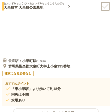
おおいずみちょうえい おおいずみちょうこうえんぼち
大泉町営 大泉町公園墓地
最寄駅：
小泉町
駅
(
1.7km
)
群馬県邑楽郡大泉町大字上小泉395番地
檀家になる必要なし
おすすめポイント
「東小泉駅」より歩いて約18分
宗教は不問
水場あり