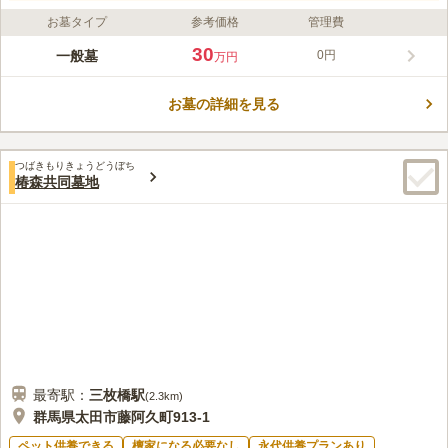
お墓タイプ
参考価格
管理費
30
一般墓
0円
万円
お墓の詳細を見る
つばきもりきょうどうぼち
椿森共同墓地
最寄駅：
三枚橋
駅
(
2.3km
)
群馬県太田市藤阿久町913-1
ペット供養できる
檀家になる必要なし
永代供養プランあり