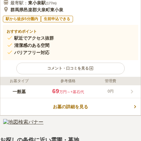
最寄駅：
東小泉
駅
(
177m
)
群馬県邑楽郡大泉町東小泉
駅から徒歩5分圏内
生前申込できる
おすすめポイント
駅近でアクセス抜群
清潔感のある空間
バリアフリー対応
コメント・口コミを見る
お墓タイプ
参考価格
管理費
ライフドット編集部のコメント
大泉町の長閑な環境にある、曹洞宗の寺院墓地です。穏やかな空
69
一般墓
0円
万円～
+墓石代
気に包まれた苑内では、じっくりと個人と対話することができる
環境となっています。 住宅街にある落ち着いた雰囲気の寺院で
お墓の詳細を見る
す。日当たり良好で気持ちよくお墓参りすることができます。梅
コメントの続きを読む
梢寺のお墓は一般墓です。こちらは曹洞宗の方のみが申し込み可
能です。法要施設があります。お参りと合わせて法要を行いたい
口コミ評価
方におすすめです。駐車場が完備されています。車で利用する方
この霊園はまだ誰からも評価されていません。
には、駐車スペースを気にすることなく安心してお墓参りができ
ます。
お探しの条件に近い霊園・墓地