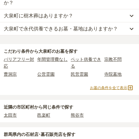
45万円
(墓石代別)
からお求めいただけます。
か？
大泉町
の一般墓の永代使用料の平均は
57万円
で、墓石代は
群馬県の
一般的に最も費用を抑えられるのは、他の方のご遺骨と一緒に埋葬
平均
166.9万円
です。いずれも区画の広さや墓石の大きさ・素材に
大泉町に樹木葬はありますか？
する
「合祀墓（ごうしぼ）」
と呼ばれるタイプです。個別のお墓に
大泉町
には、
群馬県もしくは大泉町
が運営する公営の霊園が
1
件あ
よって変わります。
比べて省スペースで管理の手間がかからないため、費用が安く設定
ります。
大泉町で永代供養できるお墓・墓地はありますか？
大泉町
には、樹木葬の掲載がありません。
されています。
大泉町営 大泉町公園墓地
がそれにあたります。
なお、お墓によっては以下の費用が別途かかる場合があります。
自然葬をお考えの場合は、海洋散骨もご検討ください。
価格の目安は、1名あたり5万円〜30万円程度です。
・
開眼法要の費用
：お墓を新しく建てた際に行う儀式のための費
大泉町
には、永代供養の掲載がありません。
公営霊園は民営の霊園と異なり、契約にあたって応募資格が設けら
用。僧侶に渡すお布施がかかります。
永代供養をお考えの場合は、海洋散骨もご検討ください。
大泉町
で安価なお墓を探したい場合は、
価格の安い順
で並び替えて
れているケースがほとんどです。
・
納骨式の費用
：お墓に遺骨を納める儀式のための費用。僧侶に渡
こだわり条件から
大泉町
のお墓を探す
お墓を探すのがおすすめです。
主な条件として、遺骨がすでにある、該当の市区町村に一定年数以
すお布施、会食などの費用がかかります。
バリアフリー対
年間管理費なし
ペット供養でき
宗教不問
上住んでいるなどが挙げられます。
・
年間管理費
：お墓の管理費。契約後、毎年発生するケースがあり
応
る
条件を満たさない場合は、申し込み自体ができないことも多いた
ます。
曹洞宗
公営霊園
民営霊園
寺院墓地
め、事前の確認が重要です。
契約条件の詳細は、各霊園のページをご確認いただくか、資料請求
正確な費用は、区画や石材の選び方によって大きく変わるため、見
お墓の条件を全て表示
よりお問い合わせください。
積もりを取るまで確定しません。
現地見学では、担当者に「提示金額以外にかかる費用はないか」を
必ず確認することをおすすめします。
近隣の市区町村から
同じ条件で探す
現地への見学が難しい場合は、資料請求でも各霊園の詳しい料金案
太田市
邑楽町
熊谷市
内を取り寄せることができます。
群馬県
内の石材店･墓石販売店を探す