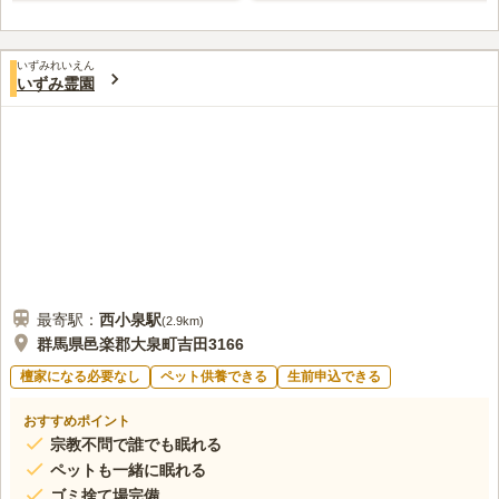
いずみれいえん
いずみ霊園
最寄駅：
西小泉
駅
(
2.9km
)
群馬県邑楽郡大泉町吉田3166
檀家になる必要なし
ペット供養できる
生前申込できる
おすすめポイント
宗教不問で誰でも眠れる
ペットも一緒に眠れる
ゴミ捨て場完備