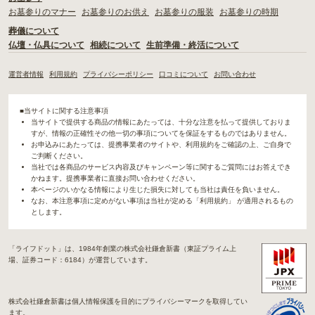
お墓参りのマナー
お墓参りのお供え
お墓参りの服装
お墓参りの時期
葬儀について
仏壇・仏具について
相続について
生前準備・終活について
運営者情報
利用規約
プライバシーポリシー
口コミについて
お問い合わせ
■当サイトに関する注意事項
当サイトで提供する商品の情報にあたっては、十分な注意を払って提供しておりま
すが、情報の正確性その他一切の事項についてを保証をするものではありません。
お申込みにあたっては、提携事業者のサイトや、利用規約をご確認の上、ご自身で
ご判断ください。
当社では各商品のサービス内容及びキャンペーン等に関するご質問にはお答えでき
かねます。提携事業者に直接お問い合わせください。
本ページのいかなる情報により生じた損失に対しても当社は責任を負いません。
なお、本注意事項に定めがない事項は当社が定める「利用規約」 が適用されるもの
とします。
「ライフドット」は、1984年創業の株式会社鎌倉新書（東証プライム上
場、証券コード：6184）が運営しています。
株式会社鎌倉新書は個人情報保護を目的にプライバシーマークを取得してい
ます。