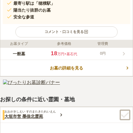
最寄り駅は「穂積駅」
陽当たり抜群のお墓
安全な参道
コメント・口コミを見る
お墓タイプ
参考価格
管理費
ライフドット編集部のコメント
暖かい日差しを浴びながら、穏やかな気持ちで故人と対話するこ
18
一般墓
0円
万円
+墓石代
とができるお墓です。 区画も綺麗に整備されており、参道はア
スファルトなので雨の日でもぬかるむことがなく安心してお参り
お墓の詳細を見る
することができます。 宗教不問なところも魅力的なポイントの
コメントの続きを読む
ひとつです。 近隣にはスーパーセンターや公園などがあるの
で、お参りのあとに家族で立ち寄ってみる楽しみができます。
口コミ評価
この霊園はまだ誰からも評価されていません。
お探しの条件に近い霊園・墓地
おおがきしえい すのまたきたれいえん
大垣市営 墨俣北霊苑