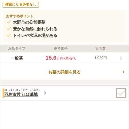
檀家になる必要なし
おすすめポイント
大野市の公営霊苑
豊かな自然に触れられる
トイレや水汲み場がある
お墓タイプ
参考価格
管理費
15.6
一般墓
1,020円
万円
+墓石代
お墓の詳細を見る
はしましえい えがしらぼち
羽島市営 江頭墓地