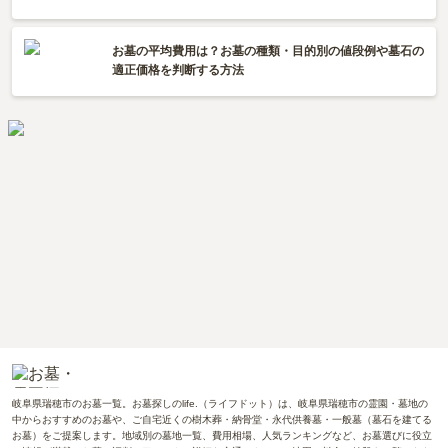
お墓の平均費用は？お墓の種類・目的別の値段例や墓石の
適正価格を判断する方法
岐阜県瑞穂市のお墓一覧。お墓探しのlife.（ライフドット）は、岐阜県瑞穂市の霊園・墓地の
中からおすすめのお墓や、ご自宅近くの樹木葬・納骨堂・永代供養墓・一般墓（墓石を建てる
お墓）をご提案します。地域別の墓地一覧、費用相場、人気ランキングなど、お墓選びに役立