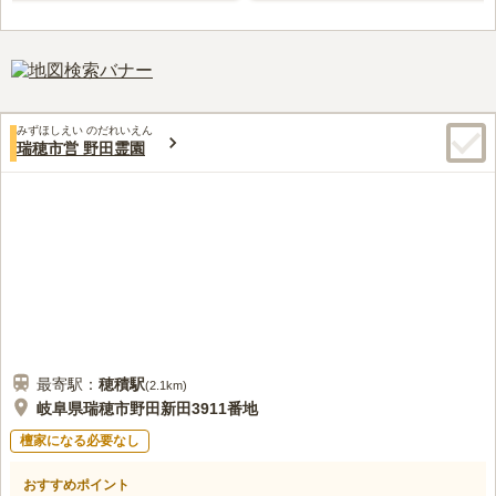
みずほしえい のだれいえん
瑞穂市営 野田霊園
最寄駅：
穂積
駅
(
2.1km
)
岐阜県瑞穂市野田新田3911番地
檀家になる必要なし
おすすめポイント