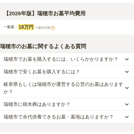
【2026年版】瑞穂市お墓平均費用
18万円
一般墓：
※墓石代別
?
瑞穂市のお墓に関するよくある質問
瑞穂市でお墓を購入するには、いくらかかりますか？
瑞穂市で安くお墓を購入するには？
瑞穂市
での購入費用の目安は、
一般墓が約179万円
です。
一般墓を建てる場合は、「永代使用料（土地代）」と「墓石代」の
岐阜県もしくは瑞穂市が運営する公営のお墓はあります
瑞穂市
で一番安価な
お墓
は、
瑞穂市営 野田霊園
の
一般墓
で、
18万
2つが主な費用となります。
円
(墓石代別)
からお求めいただけます。
か？
瑞穂市
の一般墓の永代使用料の平均は
18万円
で、墓石代は
岐阜県の
一般的に最も費用を抑えられるのは、他の方のご遺骨と一緒に埋葬
平均
161万円
です。いずれも区画の広さや墓石の大きさ・素材によ
瑞穂市に樹木葬はありますか？
する
「合祀墓（ごうしぼ）」
と呼ばれるタイプです。個別のお墓に
瑞穂市
には、
岐阜県もしくは瑞穂市
が運営する公営の霊園が
2
件あ
って変わります。
比べて省スペースで管理の手間がかからないため、費用が安く設定
ります。
瑞穂市で永代供養できるお墓・墓地はありますか？
瑞穂市
には、樹木葬の掲載がありません。
されています。
瑞穂市営 ほづみ霊園
と
瑞穂市営 野田霊園
がそれにあたります。
なお、お墓によっては以下の費用が別途かかる場合があります。
自然葬をお考えの場合は、海洋散骨もご検討ください。
価格の目安は、1名あたり5万円〜30万円程度です。
・
開眼法要の費用
：お墓を新しく建てた際に行う儀式のための費
瑞穂市
には、永代供養の掲載がありません。
公営霊園は民営の霊園と異なり、契約にあたって応募資格が設けら
用。僧侶に渡すお布施がかかります。