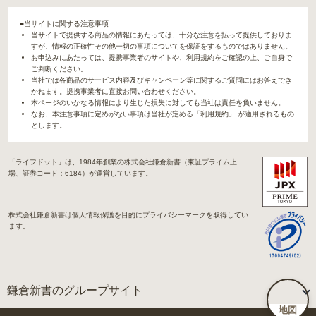
■当サイトに関する注意事項
当サイトで提供する商品の情報にあたっては、十分な注意を払って提供しておりま
すが、情報の正確性その他一切の事項についてを保証をするものではありません。
お申込みにあたっては、提携事業者のサイトや、利用規約をご確認の上、ご自身で
ご判断ください。
当社では各商品のサービス内容及びキャンペーン等に関するご質問にはお答えでき
かねます。提携事業者に直接お問い合わせください。
本ページのいかなる情報により生じた損失に対しても当社は責任を負いません。
なお、本注意事項に定めがない事項は当社が定める「利用規約」 が適用されるもの
とします。
「ライフドット」は、1984年創業の株式会社鎌倉新書（東証プライム上
場、証券コード：6184）が運営しています。
株式会社鎌倉新書は個人情報保護を目的にプライバシーマークを取得してい
ます。
鎌倉新書のグループサイト
地図
「Life.（ライフドット）」関連サイト