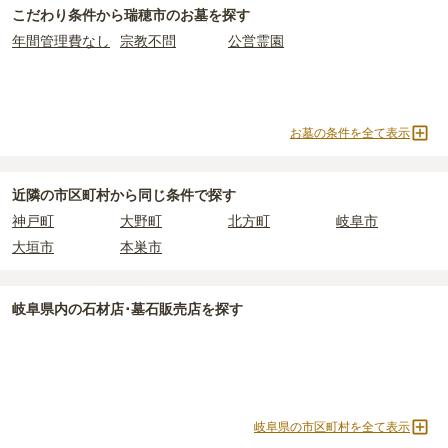
永代供養をお考えの場合は、海洋散骨もご検討ください。
瑞穂市
で安価なお墓を探したい場合は、
価格の安い順
で並び替えて
れているケースがほとんどです。
・
納骨式の費用
：お墓に遺骨を納める儀式のための費用。僧侶に渡
こだわり条件から
瑞穂市
のお墓を探す
お墓を探すのがおすすめです。
主な条件として、遺骨がすでにある、該当の市区町村に一定年数以
すお布施、会食などの費用がかかります。
年間管理費なし
宗教不問
公営霊園
上住んでいるなどが挙げられます。
・
年間管理費
：お墓の管理費。契約後、毎年発生するケースがあり
条件を満たさない場合は、申し込み自体ができないことも多いた
ます。
め、事前の確認が重要です。
契約条件の詳細は、各霊園のページをご確認いただくか、資料請求
正確な費用は、区画や石材の選び方によって大きく変わるため、見
お墓の条件を全て表示
よりお問い合わせください。
積もりを取るまで確定しません。
現地見学では、担当者に「提示金額以外にかかる費用はないか」を
必ず確認することをおすすめします。
近隣の市区町村から
同じ条件で探す
現地への見学が難しい場合は、資料請求でも各霊園の詳しい料金案
神戸町
大野町
北方町
岐阜市
内を取り寄せることができます。
大垣市
本巣市
岐阜県
内の石材店･墓石販売店を探す
岐阜県の市区町村を全て表示