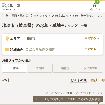
0
検討リスト
【お墓・霊園・墓地探し】ライフドット
岐阜県のおすすめお墓一覧ランキング
瑞穂市（岐阜県）のお墓・墓地
ランキング・一覧
変更する
瑞穂市
エリア
変更する
こだわり条件を選択
詳細条件
お墓タイプから選ぶ
一般墓
樹木葬
納骨堂
永代供養墓
1
-
2
/
2
件
おすすめ順
価格安い順
※このページにはPRリンクが含まれています
チェックして検討リストに追加・まとめて資料請求