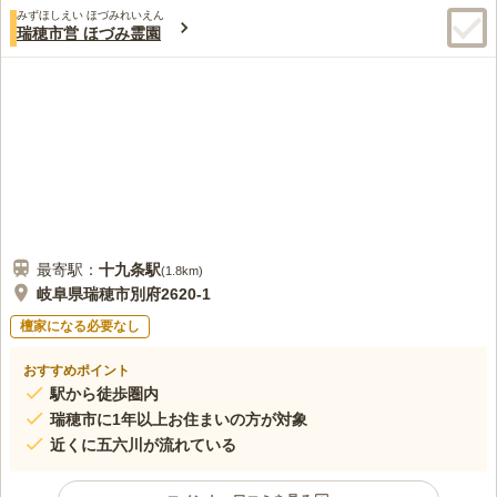
みずほしえい ほづみれいえん
瑞穂市営 ほづみ霊園
最寄駅：
十九条
駅
(
1.8km
)
岐阜県瑞穂市別府2620-1
檀家になる必要なし
おすすめポイント
駅から徒歩圏内
瑞穂市に1年以上お住まいの方が対象
近くに五六川が流れている