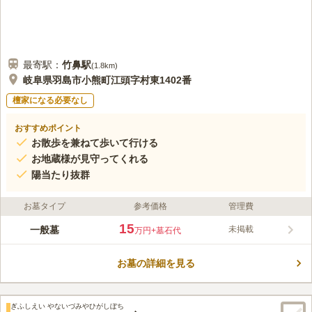
最寄駅：
竹鼻
駅
(
1.8km
)
岐阜県羽島市小熊町江頭字村東1402番
檀家になる必要なし
おすすめポイント
お散歩を兼ねて歩いて行ける
お地蔵様が見守ってくれる
陽当たり抜群
お墓タイプ
参考価格
管理費
15
一般墓
未掲載
万円
+墓石代
お墓の詳細を見る
ぎふしえい やないづみやひがしぼち