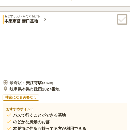
もとすしえい みぞぐちぼち
本巣市営 溝口墓地
最寄駅：
美江寺
駅
(
3.8km
)
岐阜県本巣市政田2027番地
檀家になる必要なし
おすすめポイント
バスで行くことができる墓地
のどかな風景のお墓
本巣市に住所も持ってる方が利用できる