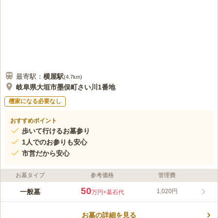
最寄駅：
横屋
駅
(
4.7km
)
岐阜県大垣市墨俣町さい川1番地
檀家になる必要なし
おすすめポイント
歩いて行けるお墓参り
1人でのお参りも安心
市営だから安心
お墓タイプ
参考価格
管理費
50
一般墓
1,020円
万円
+墓石代
お墓の詳細を見る