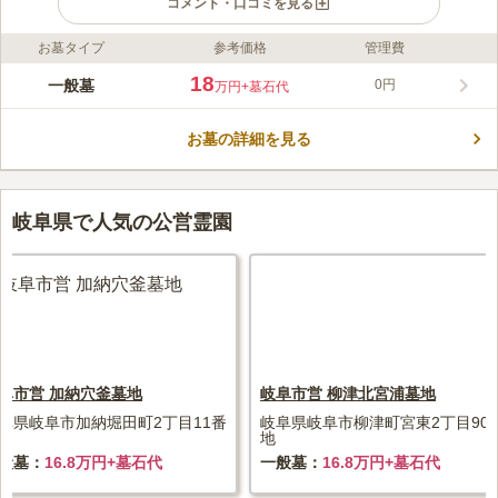
コメント・口コミを見る
お墓タイプ
参考価格
管理費
ライフドット編集部のコメント
瑞穂市が管理する全区画南向きで陽当たり抜群の公営霊園です。
18
一般墓
0円
万円
+墓石代
お墓同士が背中合わせになることなく、柔らかな光に包まれてい
る環境で故人も安らかに眠れます。 亡くなられた親族のお墓を
お墓の詳細を見る
建立することを目的とし、親族の遺骨が手元にある方は利用でき
コメントの続きを読む
ます。 使用許可から1年以内に墓碑を設置する必要があるので、
「今すぐにでも利用できるお墓を探している」という方にピッタ
口コミ評価
リです。
この霊園はまだ誰からも評価されていません。
岐阜県で人気の公営霊園
阜市営 加納穴釜墓地
岐阜市営 柳津北宮浦墓地
阜県岐阜市加納堀田町2丁目11番
岐阜県岐阜市柳津町宮東2丁目90
1
地
般墓
16.8万円+墓石代
一般墓
16.8万円+墓石代