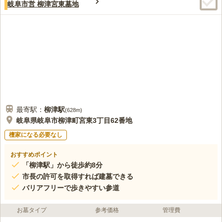
岐阜市営 柳津宮東墓地
最寄駅：
柳津
駅
(
628m
)
岐阜県岐阜市柳津町宮東3丁目62番地
檀家になる必要なし
おすすめポイント
「柳津駅」から徒歩約8分
市長の許可を取得すれば建墓できる
バリアフリーで歩きやすい参道
お墓タイプ
参考価格
管理費