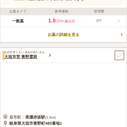
お墓タイプ
参考価格
管理費
1.5
一般墓
0円
万円
+墓石代
お墓の詳細を見る
おおがきしえい あおのれいえん
大垣市営 青野霊苑
最寄駅：
美濃赤坂
駅
(
3.1km
)
岐阜県大垣市青野町485番地1