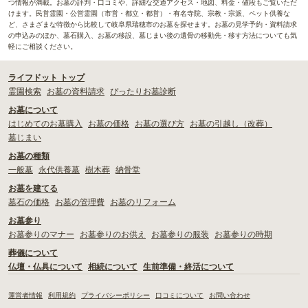
つ情報が満載。お墓の評判・口コミや、詳細な交通アクセス・地図、料金・値段もご覧いただ
けます。民営霊園・公営霊園（市営・都立・都営）・有名寺院、宗教・宗派、ペット供養な
ど、さまざまな特徴から比較して岐阜県瑞穂市のお墓を探せます。お墓の見学予約・資料請求
の申込みのほか、墓石購入、お墓の移設、墓じまい後の遺骨の移動先・移す方法についても気
軽にご相談ください。
ライフドット トップ
霊園検索
お墓の資料請求
ぴったりお墓診断
お墓について
はじめてのお墓購入
お墓の価格
お墓の選び方
お墓の引越し（改葬）
墓じまい
お墓の種類
一般墓
永代供養墓
樹木葬
納骨堂
お墓を建てる
墓石の価格
お墓の管理費
お墓のリフォーム
お墓参り
お墓参りのマナー
お墓参りのお供え
お墓参りの服装
お墓参りの時期
葬儀について
仏壇・仏具について
相続について
生前準備・終活について
運営者情報
利用規約
プライバシーポリシー
口コミについて
お問い合わせ