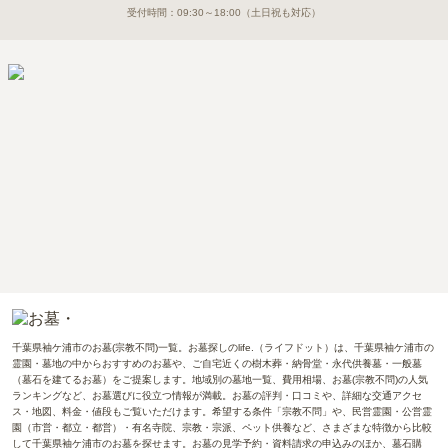
受付時間：
09:30～18:00
（土日祝も対応）
千葉県袖ケ浦市のお墓(宗教不問)一覧。お墓探しのlife.（ライフドット）は、千葉県袖ケ浦市の
霊園・墓地の中からおすすめのお墓や、ご自宅近くの樹木葬・納骨堂・永代供養墓・一般墓
（墓石を建てるお墓）をご提案します。地域別の墓地一覧、費用相場、お墓(宗教不問)の人気
ランキングなど、お墓選びに役立つ情報が満載。お墓の評判・口コミや、詳細な交通アクセ
ス・地図、料金・値段もご覧いただけます。希望する条件「宗教不問」や、民営霊園・公営霊
園（市営・都立・都営）・有名寺院、宗教・宗派、ペット供養など、さまざまな特徴から比較
して千葉県袖ケ浦市のお墓を探せます。お墓の見学予約・資料請求の申込みのほか、墓石購