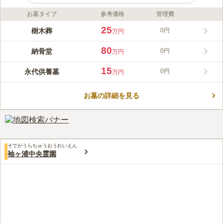
お墓タイプ
参考価格
管理費
ライフドット編集部のコメント
愛久の丘は、千葉県袖ケ浦市の成龍寺内に誕生した新しい形の供
25
樹木葬
0円
万円
養施設です。宗派や戸籍にとらわれず、大切な方やペットと共に
眠れる場を提供いたします。管理費や継承者は不要で、生前のご
80
納骨堂
0円
万円
予約も可能です。個別墓や納骨墓、樹木葬など多彩な選択肢があ
コメントの続きを読む
り、お寺が永代にわたってご供養を続けてまいります。
15
永代供養墓
0円
万円
口コミ評価
この霊園はまだ誰からも評価されていません。
お墓の詳細を見る
そでがうらちゅうおうれいえん
袖ヶ浦中央霊園