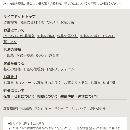
入、お墓の移設、墓じまい後の遺骨の移動先・移す方法についても気軽にご相談ください。
ライフドット トップ
霊園検索
お墓の資料請求
ぴったりお墓診断
お墓について
はじめてのお墓購入
お墓の価格
お墓の選び方
お墓の引越し（改葬）
墓じまい
お墓の種類
一般墓
永代供養墓
樹木葬
納骨堂
お墓を建てる
墓石の価格
お墓の管理費
お墓のリフォーム
お墓参り
お墓参りのマナー
お墓参りのお供え
お墓参りの服装
お墓参りの時期
葬儀について
仏壇・仏具について
相続について
生前準備・終活について
運営者情報
利用規約
プライバシーポリシー
口コミについて
お問い合わせ
■当サイトに関する注意事項
当サイトで提供する商品の情報にあたっては、十分な注意を払って提供しておりま