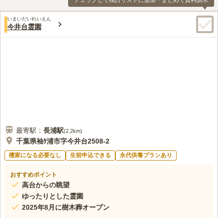
チェックして検討リストに追加・まとめて資料請求
いまいだいれいえん
今井台霊園
最寄駅：
長浦
駅
(
2.2km
)
千葉県袖ｹ浦市字今井台2508-2
檀家になる必要なし
生前申込できる
永代供養プランあり
おすすめポイント
高台からの眺望
ゆったりとした霊園
2025年8月に樹木葬オープン