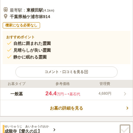
最寄駅：
東横田
駅
(
4.1km
)
千葉県袖ケ浦市林914
檀家になる必要なし
おすすめポイント
自然に囲まれた霊園
見晴らしが良い霊園
静かに眠れる霊園
コメント・口コミを見る
お墓タイプ
参考価格
管理費
ライフドット編集部のコメント
緑豊かな森の中にある墓地公園で、見晴らしの素晴らしい高台に
24.4
一般墓
4,680円
万円～
+墓石代
あります。 水はけが非常に良いので、雨が降っても水が溜まり
にくく、天候に左右されずにお参りすることができます。 ベン
お墓の詳細を見る
チも沢山設置されおり、ゆっくりとしたお参りの時間を過ごせま
コメントの続きを読む
す。 売店や駐車場も完備され、目印の看板も設置されていま
す。 駐車場もあり、車でのお参りも可能です。
口コミ評価
せいりゅうじ あいきゅうのおか
4.2
みんなの評価
口コミ
4
件
成龍寺【愛久の丘】