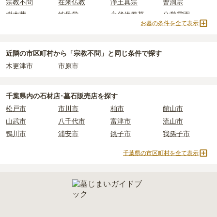
宗教不問
在来仏教
浄土真宗
曹洞宗
されています。
樹木葬・納骨堂・永代供養墓は、基本的に墓石代がかからず、永代
樹木葬
納骨堂
永代供養墓
公営霊園
価格の目安は、1名あたり5万円〜30万円程度です。
使用料のみかかります。
お墓の条件を全て表示
民営霊園
寺院墓地
1人用区画あり
2人用区画あり
袖ケ浦市
で安価なお墓を探したい場合は、
価格の安い順
で並び替え
なお、お墓によっては以下の費用が別途かかる場合があります。
3人用区画あり
てお墓を探すのがおすすめです。
・
開眼法要の費用
：お墓を新しく建てた際に行う儀式のための費
近隣の市区町村から
「宗教不問」と
同じ条件で探す
用。僧侶に渡すお布施がかかります。
木更津市
市原市
・
納骨式の費用
：お墓に遺骨を納める儀式のための費用。僧侶に渡
すお布施、会食などの費用がかかります。
・
年間管理費
：お墓の管理費。契約後、毎年発生するケースがあり
千葉県
内の石材店･墓石販売店を探す
ます。
松戸市
市川市
柏市
館山市
山武市
八千代市
富津市
流山市
正確な費用は、区画や石材の選び方によって大きく変わるため、見
鴨川市
浦安市
銚子市
我孫子市
積もりを取るまで確定しません。
現地見学では、担当者に「提示金額以外にかかる費用はないか」を
千葉県の市区町村を全て表示
必ず確認することをおすすめします。
現地への見学が難しい場合は、資料請求でも各霊園の詳しい料金案
内を取り寄せることができます。