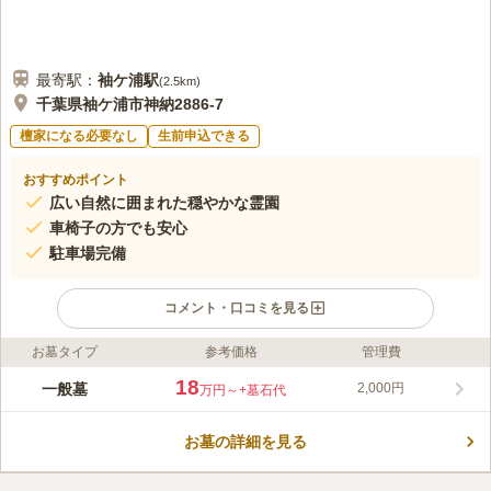
最寄駅：
袖ケ浦
駅
(
2.5km
)
千葉県袖ケ浦市神納2886-7
檀家になる必要なし
生前申込できる
おすすめポイント
広い自然に囲まれた穏やかな霊園
車椅子の方でも安心
駐車場完備
コメント・口コミを見る
お墓タイプ
参考価格
管理費
ライフドット編集部のコメント
自然との調和を考えながら設計されている民営の霊園です。宗教
18
一般墓
2,000円
万円～
+墓石代
不問で誰でも利用できます。アクアラインの近くにあるので、車
でのアクセスが便利です。 広々とした緑に囲まれ自然豊かな霊
お墓の詳細を見る
園です。アクアラインの近くに位置しているので、地元の方以外
コメントの続きを読む
にも東京近況の方にも、利用しやすい交通環境です。墓所のすぐ
横に管理棟には休憩所があります。自分のペースで休みながらお