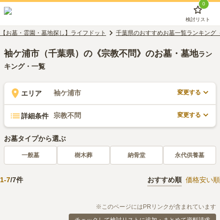
0
検討リスト
【お墓・霊園・墓地探し】ライフドット
千葉県のおすすめお墓一覧ランキング
袖ケ浦市（千葉県）の《宗教不問》のお墓・墓地
ラン
キング・一覧
変更する
袖ケ浦市
エリア
変更する
宗教不問
詳細条件
お墓タイプから選ぶ
一般墓
樹木葬
納骨堂
永代供養墓
1
-
7
/
7
件
おすすめ順
価格安い順
※このページにはPRリンクが含まれています