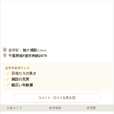
うちは近所なので墓地との兼ね合いで食事というふうにはなりませんが、
遠方からくるかたにはいいんではないでしょうか
口コミの続きを読む
最寄駅：
袖ケ浦
駅
(
2.6km
)
千葉県袖ｹ浦市神納2879
おすすめポイント
日当たりの良さ
施設の充実
幅広い年齢層
コメント・口コミを見る
お墓タイプ
参考価格
管理費
口コミ評価