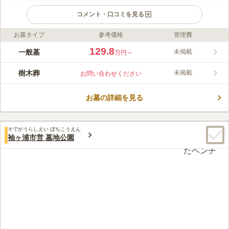
コメント・口コミを見る
お墓タイプ
参考価格
管理費
ライフドット編集部のコメント
首都圏・東京湾が一望できる高台の霊園です。天気の良い日は、
129.8
一般墓
未掲載
万円～
首都圏・新宿副都心がお墓から一望できます。 空と海の広がる
明るく開放的で、ゆったりと落ち着いた気持ちでお参りいただま
樹木葬
未掲載
お問い合わせください
す。
コメントの続きを読む
お墓の詳細を見る
口コミ評価
この霊園はまだ誰からも評価されていません。
そでがうらしえい ぼちこうえん
袖ヶ浦市営 墓地公園