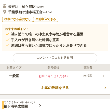
最寄駅：
袖ケ浦
駅
(
928m
)
千葉県袖ケ浦市福王台2-15-1
檀家になる必要なし
生前申込できる
おすすめポイント
袖ヶ浦市で唯一の浄土真宗寺院が運営する霊園
手入れが行き届いた綺麗な霊園
周辺は落ち着いた環境でゆったりとお参りできる
コメント・口コミを見る
お墓タイプ
参考価格
管理費
ライフドット編集部のコメント
福王台霊園は、大変アクセスの良い霊園です。袖ヶ浦駅からは徒
一般墓
未掲載
お問い合わせください
歩圏内（約12分）で、広い駐車場も完備されています。国道16
号線や東京アクアライン連絡道「袖ヶ浦インター」からも非常に
お墓の詳細を見る
近く便利です。街中にあるため、何かを買い忘れた時にもすぐに
コメントの続きを読む
買いに行くことができます。
口コミ評価
そでがうらへいせいれいえん
5.0
みんなの評価
口コミ
1
件
袖ヶ浦平成霊園
ファミリーレストランが近所にたくさんあるため、便利ですね。
40代
男性