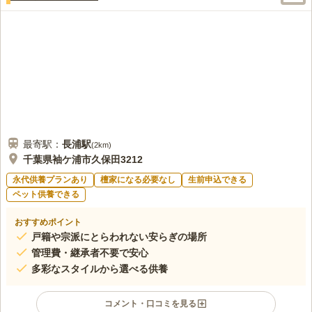
市営霊園の近くには、お花屋さん・食事処などはほとんどありま
60代
男性
せん。事前に準備されることをお勧めします。近くのコンビニでも多少の
準備はできます。
口コミの続きを読む
最寄駅：
長浦
駅
(
2km
)
千葉県袖ケ浦市久保田3212
永代供養プランあり
檀家になる必要なし
生前申込できる
ペット供養できる
おすすめポイント
戸籍や宗派にとらわれない安らぎの場所
管理費・継承者不要で安心
多彩なスタイルから選べる供養
コメント・口コミを見る