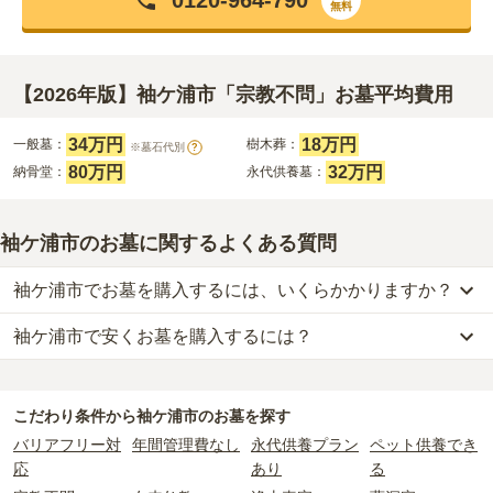
0120-964-790
無料
【2026年版】袖ケ浦市「宗教不問」お墓平均費用
34万円
18万円
一般墓：
樹木葬：
※墓石代別
?
80万円
32万円
納骨堂：
永代供養墓：
袖ケ浦市のお墓に関するよくある質問
袖ケ浦市でお墓を購入するには、いくらかかりますか？
袖ケ浦市で安くお墓を購入するには？
袖ケ浦市
での購入費用の目安は、
一般墓が約208万円、樹木葬が約
36万円、納骨堂が約80万円、永代供養墓が約32万円
です。
袖ケ浦市
で一番安価な
お墓
は、
さくら浄苑 代宿メモリアル
の
樹木葬
一般墓を建てる場合は、「永代使用料（土地代）」と「墓石代」の
で、
10万円
からお求めいただけます。
2つが主な費用となります。
こだわり条件から
袖ケ浦市
のお墓を探す
一般的に最も費用を抑えられるのは、他の方のご遺骨と一緒に埋葬
袖ケ浦市
の一般墓の永代使用料の平均は
41万円
で、墓石代は
千葉県
バリアフリー対
年間管理費なし
永代供養プラン
ペット供養でき
する
「合祀墓（ごうしぼ）」
と呼ばれるタイプです。個別のお墓に
の平均
166.9万円
です。いずれも区画の広さや墓石の大きさ・素材
応
あり
る
比べて省スペースで管理の手間がかからないため、費用が安く設定
によって変わります。