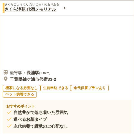
口コミ評価
参りすることができます。宗教・宗派は不問です。入壇料、寄付
さくらじょうえん だいじゅくめもりある
4.0
みんなの評価
口コミ
6
件
さくら浄苑 代宿メモリアル
金、付届など一切ありません。誰でも気軽に申し込むことができ
近くにホームセンターと同じような花屋が有り、直接霊園の事務
60代
男性
ます。
所にもお花があるので便利。春には桜見物もでき静かな環境がよい場所で
す。駐車場もお彼岸に言っても必ず駐車できます。
口コミの続きを読む
最寄駅：
長浦
駅
(
2.8km
)
千葉県袖ケ浦市代宿33-2
檀家になる必要なし
生前申込できる
永代供養プランあり
ペット供養できる
おすすめポイント
自然豊かで落ち着いた雰囲気
選べるお墓タイプ
永代供養で継承のご心配なし