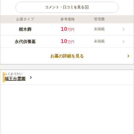
コメント・口コミを見る
お墓タイプ
参考価格
管理費
ライフドット編集部のコメント
400人続く浄土宗の伝統寺院が管理運営をしております。 さくら
10
樹木葬
未掲載
万円
浄苑では、個人で建てるお墓から樹木葬、永代供養墓まで多様な
ニーズにお答えいたします。 樹木葬では、ペットとともに埋葬
10
永代供養墓
未掲載
万円
することが可能です。 宗教不問どなたでもご利用することが可
コメントの続きを読む
能です。 東京湾アクアラインから約20分アクセスがとても便利
です。 大型駐車場を管理しておりますので大型の車でも駐車し
お墓の詳細を見る
口コミ評価
やすしスペースを確保しております。 バリアフリー設計になっ
2.8
みんなの評価
口コミ
1
件
ておりますので、車椅子の方でもご利用いただけます。
最寄の駅とお墓との間に、何も商店がなく、不便です。どうして
50代
男性
ふくおうだい
も車で行かないいけません。供え物を買ってから車で移動しますから。
福王台霊園
口コミの続きを読む