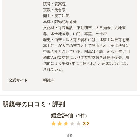
院号：安楽院

宗派：天台宗

開山：慶了法師

本尊：阿弥陀如来像

文化財・寺院施設：不動明王、大日如来、六地蔵
尊、水子地蔵尊、山門、本堂、三十塔

歴史・由来：深大寺の資料には、比叡山延暦寺を総
本山に、深大寺の末寺として開山され、実海法師は
中興の祖とされている。開基は不詳。昭和20年に川
崎市の戦災空襲により本堂客堂殿等建物を焼失。壇
信徒により平成7年に再建されたと完成記念碑に記
されている。
公式サイト
明鏡寺
明鏡寺の口コミ・評判
総合評価
（
1
件）
3.2