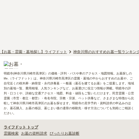
【お墓・霊園・墓地探し】ライフドット
神奈川県のおすすめお墓一覧ランキン
明鏡寺(神奈川県川崎市高津区）の価格・評判・バスや車のアクセス・地図情報。お墓探しの
life.（ライフドット）は、神奈川県川崎市高津区の霊園・墓地の中からおすすめのお墓や、ご
自宅近くの樹木葬・納骨堂・永代供養墓・一般墓（墓石を建てるお墓）をご提案します。地域
別の墓地一覧、費用相場、人気ランキングなど、お墓選びに役立つ情報が満載。明鏡寺の評
判・口コミや、詳細な交通アクセス・地図、料金・値段もご覧いただけます。民営霊園・公営
霊園（市営・都立・都営）・有名寺院、宗教・宗派、ペット供養など、さまざまな特徴から比
較して神奈川県川崎市高津区のお墓を探せます。明鏡寺の見学予約・資料請求の申込みのほ
か、墓石購入、お墓の移設、墓じまい後の遺骨の移動先・移す方法についても気軽にご相談く
ださい。
ライフドット トップ
霊園検索
お墓の資料請求
ぴったりお墓診断