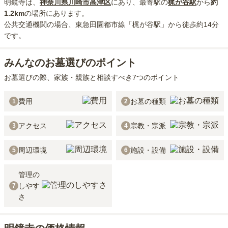
明鏡寺
は、
神奈川県
川崎市高津区
にあり
、最寄駅の
梶が谷
駅
から
約
1.2km
の場所にあり
ます。
公共交通機関の場合
、東急田園都市線「梶が谷駅」から徒歩約14分
です。
みんなのお墓選びのポイント
お墓選びの際、家族・親族と相談すべき7つのポイント
費用
お墓の種類
1
2
アクセス
宗教・宗派
3
4
周辺環境
施設・設備
5
6
管理の
しやす
7
さ