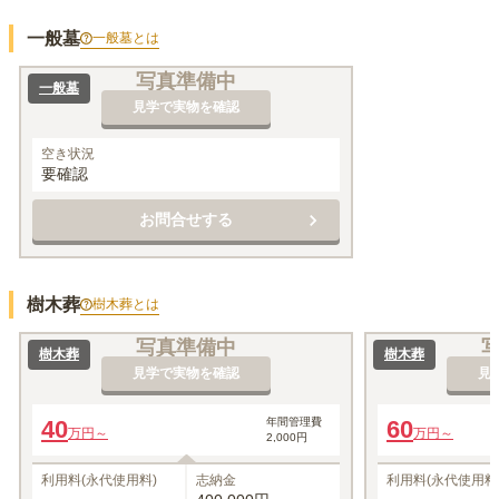
一般墓
一般墓
とは
写真準備中
一般墓
見学で実物を確認
空き状況
要確認
お問合せする
樹木葬
樹木葬
とは
写真準備中
樹木葬
樹木葬
見学で実物を確認
見
40
年間管理費
60
万円～
万円～
2,000円
利用料(永代使用料)
志納金
利用料(永代使用料