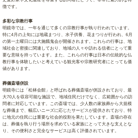
徴です。
多彩な宗教行事
明鏡寺では、一年を通じて多くの宗教行事が執り行われています。
特に4月の上旬には地蔵まつり、水子供養、花まつりが行われ、6月
の第一土曜日には大施餓鬼会が開催されます。これらの行事は、地
域社会と密接に関連しており、地域の人々や訪れる信者にとって重
要な意味を持っています。また、これらの行事は日本の伝統的な仏
教行事を体験したいと考えている観光客や宗教研究者にとっても価
値があります。
葬儀斎場併設
明鏡寺には「松林会館」と呼ばれる葬儀斎場が併設されており、最
大70人を収容可能な施設で、地域住民だけでなく、広範囲からの訪
問者に対応しています。この斎場では、少人数の家族葬から大規模
な葬儀まで、幅広いニーズに応じたサービスが提供されており、特
に地元の住民には重要な社会的役割を果たしています。斎場の存在
は、葬儀を執り行う場所を求めている家族にとって大きな支えとな
り、その便利さと完全なサービスは高く評価されています。