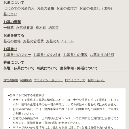
お墓について
はじめてのお墓購入
お墓の価格
お墓の選び方
お墓の引越し（改葬）
墓じまい
お墓の種類
一般墓
永代供養墓
樹木葬
納骨堂
お墓を建てる
墓石の価格
お墓の管理費
お墓のリフォーム
お墓参り
お墓参りのマナー
お墓参りのお供え
お墓参りの服装
お墓参りの時期
葬儀について
仏壇・仏具について
相続について
生前準備・終活について
運営者情報
利用規約
プライバシーポリシー
口コミについて
お問い合わせ
■当サイトに関する注意事項
当サイトで提供する商品の情報にあたっては、十分な注意を払って提供しておりま
すが、情報の正確性その他一切の事項についてを保証をするものではありません。
お申込みにあたっては、提携事業者のサイトや、利用規約をご確認の上、ご自身で
ご判断ください。
当社では各商品のサービス内容及びキャンペーン等に関するご質問にはお答えでき
かねます。提携事業者に直接お問い合わせください。
本ページのいかなる情報により生じた損失に対しても当社は責任を負いません。