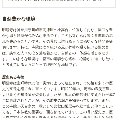
自然豊かな環境
明鏡寺は神奈川県川崎市高津区の小高台に位置しており、周囲を豊
かな緑と静寂が包み込む場所です。このお寺からは遠く多摩川の流
れを眺めることができ、その景観は訪れる人々に穏やかな時間を提
供します。特に、寺院に吹き抜ける風が竹林を通り抜ける際の音
は、訪れる人々の心を落ち着かせ、自然との一体感を感じさせま
す。このような環境は、都市の喧騒から逃れ、心静かに過ごしたい
と考えている人々にとって理想的な場所です。
歴史ある寺院
明鏡寺は室町時代に僧・実海によって建立され、その後も多くの歴
史的変遷を経て今に至っています。昭和20年の川崎市の戦災空襲に
より多くの建造物が焼失しましたが、地元の檀信徒に支えられ平成7
年に再建されたことが、その歴史の深さを物語っています。また、
この寺院が天台宗の一環として比叡山延暦寺を総本山と仰ぐことか
らも、日本仏教の重要な一面を伝えています。この長い歴史は、歴
史愛好家や文化遺産を尊重する訪問者にとって、非常に魅力的な特