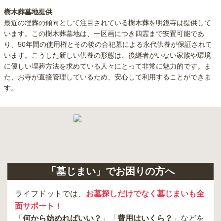
樹木葬墓地提供
最近の埋葬の傾向として注目されている樹木葬を明鏡寺は提供して
います。この樹木葬墓地は、一区画につき四霊まで安置可能であ
り、50年間の使用権とその後の合祀墓による永代供養が保証されて
います。こうした新しい供養の形態は、後継者がいない家族や環境
に優しい埋葬方法を求めている人々にとって非常に魅力的です。ま
た、お寺が直接管理しているため、安心して利用することができま
す。
「墓じまい」でお困りの方へ
ライフドットでは、
お墓探しだけでなく墓じまいも全
面サポート！
「
何から始めればいい？
」「
費用はいくら？
」などを