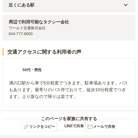
近くにある駅
東急田園都市線
梶が谷
駅（
1.2km
）
JR南武線
武蔵溝ノ口
駅（
1.7km
）
周辺で利用可能なタクシー会社
東急田園都市線・東急大井町線
溝の口
駅（
1.8km
）
ワールド交通株式会社

JR南武線
武蔵新城
駅（
1.8km
）
044-777-6600
東急田園都市線・東急大井町線
高津
駅（
2.3km
）
交通アクセスに関する利用者の声
50代
・
男性
溝の口駅から車で5分程度でつきます。駐車場あります。バス
もあります。最寄りのバス停でおりて、徒歩10分程度でつき
ます。上り坂なので帰りは楽です。
このページを家族に共有する
LINEで共有
リンクをコピー
メールで共有