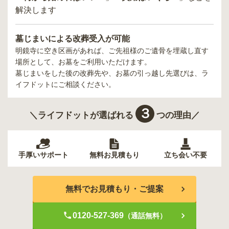
解決します
墓じまいによる改葬受入が可能
明鏡寺
に空き区画があれば、ご先祖様のご遺骨を埋蔵し直す
場所として、お墓をご利用いただけます。
墓じまいをした後の改葬先や、お墓の引っ越し先選びは、ラ
イフドットにご相談ください。
３
＼ライフドットが選ばれる
つの理由／
手厚いサポート
無料お見積もり
立ち会い不要
無料でお見積もり・ご提案
0120-527-369
（通話無料）