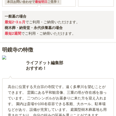
本日お問い合わせで
最短明日
ご見学！
一般墓の場合
最短2~3ヵ月
でご利用・ご納骨いただけます。
樹木葬・納骨堂・永代供養墓の場合
最短2週間
でご利用・ご納骨いただけます。
明鏡寺の特徴
ライフドット編集部
おすすめ！
高台に位置する天台宗の寺院です。遠く多摩川を望むことが
できます。 霊園にある平和観音像、三重の塔が存在感を放っ
ています。 二つのシンボルがお墓参りに来た方を迎え入れま
す。 園内は斎場や100名収容できる客殿、大ホール、駐車場
などがあり、設備が充実しています。 庭園型樹木葬墓地も用
意されており、自分の好みの区画を選ぶことができます。