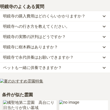
明鏡寺
のよくある質問
明鏡寺の購入費用はどのくらいかかりますか？
明鏡寺への行き方を教えてください。
明鏡寺では、樹木葬が約40万円からお求めいただけます。
なお、明鏡寺がある神奈川県の相場は、樹木葬が約61万円です。
明鏡寺の実際の評判はどうですか？
公共交通機関の場合、東急田園都市線「梶が谷駅」から徒歩約14分
お墓は、価格が高いものがよい、安いものが悪い、という訳ではあ
です。
りません。大切なのは、ご家族が心から納得し、安心してお参りで
明鏡寺に樹木葬はありますか？
当サイトに寄せられた総合評価は、3.2点です。特に管理状況が高
詳しいルートや地図は、本ページの「地図・交通アクセス」欄をご
きる場所を選ぶことです。
く評価されています。
確認ください。
明鏡寺で永代供養はお願いできますか？
はい、明鏡寺には2種類の樹木葬がございます。
利用者様からは「お寺の周辺は住宅地なので何もありません。バス
費用は、約40万円からとなっております。
停近辺には数件お店があります。溝の口駅は都会なので、なんでも
ペットも一緒に供養できますか？
はい、明鏡寺は永代供養に対応しています。
明鏡寺がある神奈川県の樹木葬の相場価格は、約61万円です。
あります。」といったお声をいただいております。
費用は、約40万円からとなっております。
樹木葬
について詳しく知りたい方は『
樹木葬とは？費用相場・メリ
はい、明鏡寺はペット供養に対応しております。
明鏡寺がある神奈川県の永代供養墓の相場価格は、約59万円です。
ット＆デメリット・仕組みを解説
』をご覧ください。
大切な家族の一員であるペットも供養できるプランをご用意してお
永代供養について詳しく知りたい方は『
永代供養墓をわかりやすく
りますので、資料請求で詳細条件をご確認ください。
解説！
』をご覧ください。
条件が似た霊園