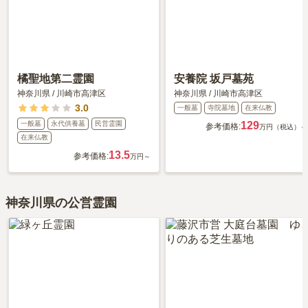
橘聖地第二霊園
安養院 坂戸墓苑
神奈川県
/
川崎市高津区
神奈川県
/
川崎市高津区
3.0
一般墓
寺院墓地
在来仏教
一般墓
永代供養墓
民営霊園
129
参考価格:
万円（税込）～
在来仏教
13.5
参考価格:
万円～
神奈川県の公営霊園