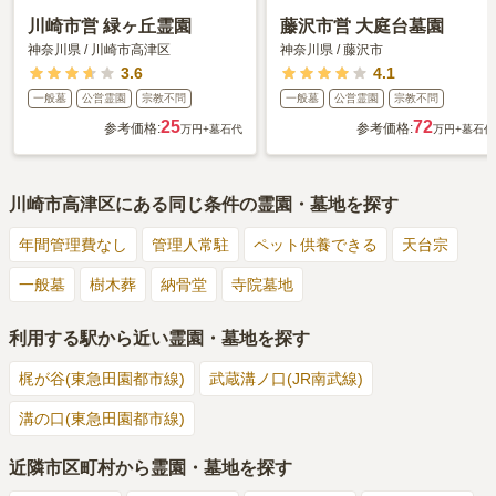
川崎市営 緑ヶ丘霊園
藤沢市営 大庭台墓園
神奈川県
/
川崎市高津区
神奈川県
/
藤沢市
3.6
4.1
一般墓
公営霊園
宗教不問
一般墓
公営霊園
宗教不問
25
72
参考価格:
参考価格:
万円
+墓石代
万円
+墓石代
川崎市高津区
にある同じ条件の霊園・墓地を探す
年間管理費なし
管理人常駐
ペット供養できる
天台宗
一般墓
樹木葬
納骨堂
寺院墓地
利用する駅から近い霊園・墓地を探す
梶が谷(東急田園都市線)
武蔵溝ノ口(JR南武線)
溝の口(東急田園都市線)
近隣市区町村から霊園・墓地を探す