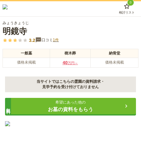
0
検討リスト
みょうきょうじ
明鏡寺
3.2
口コミ
1
件
一般墓
樹木葬
納骨堂
価格未掲載
40
価格未掲載
万円～
当サイトではこちらの霊園の資料請求・
見学予約を受け付けておりません
希望にあった他の
無料
お墓の資料をもらう