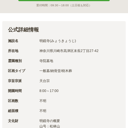
受付時間：
09:30～18:00
（土日祝も対応）
公式詳細情報
施設名
明鏡寺(みょうきょうじ)
所在地
神奈川県川崎市高津区末長2丁目27-42
霊園種別
寺院墓地
区画タイプ
一般墓/納骨堂/樹木葬
宗旨宗派
天台宗
開園時間
8:00～17:00
区画数
不明
総面積
不明
文化財
明鏡寺の概要

山号：松林山
