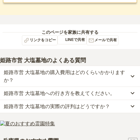
このページを家族に共有する
LINEで共有
リンクをコピー
メールで共有
姫路市営 大塩墓地
のよくある質問
姫路市営 大塩墓地の購入費用はどのくらいかかります
か？
姫路市営 大塩墓地への行き方を教えてください。
姫路市営 大塩墓地の現在の販売価格については現在調査中です。
お墓は、価格が高いものがよい、安いものが悪い、という訳ではあ
姫路市営 大塩墓地の実際の評判はどうですか？
公共交通機関の場合、山陽電鉄本線「大塩駅」から徒歩約11分・高
りません。大切なのは、ご家族が心から納得し、安心してお参りで
砂市バスに乗車、「牛谷東集会所バス停」下車徒歩約17分です。
きる場所を選ぶことです。
当サイトに寄せられた総合評価は、3.4点です。
車の場合、山陽自動車道「山陽姫路東インター」から車で約18分で
利用者様からは「大型の霊園なので安心ができる。又、定員さんの
す。
対応、相談の内容もしっかりと聞いてくれるのでかなり安心ができ
詳しいルートや地図は、本ページの「地図・交通アクセス」欄をご