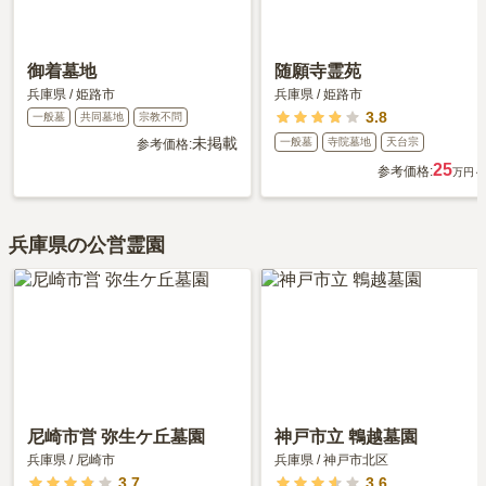
御着墓地
随願寺霊苑
兵庫県
/
姫路市
兵庫県
/
姫路市
3.8
一般墓
共同墓地
宗教不問
未掲載
一般墓
寺院墓地
天台宗
参考価格:
25
参考価格:
万円～
兵庫県の公営霊園
尼崎市営 弥生ケ丘墓園
神戸市立 鵯越墓園
兵庫県
/
尼崎市
兵庫県
/
神戸市北区
3.7
3.6