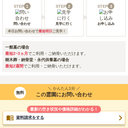
STEP
1
STEP
2
STEP
3
問い合わせ
見学に行く
お申し込み
本日お問い合わせで
最短明日
ご見学！
一般墓の場合
最短2~3ヵ月
でご利用・ご納骨いただけます。
樹木葬・納骨堂・永代供養墓の場合
最短2週間
でご利用・ご納骨いただけます。
＼ かんたん1分 ／
無料
この霊園にお問い合わせ
最新の空き状況や価格詳細がわかる！
資料請求をする