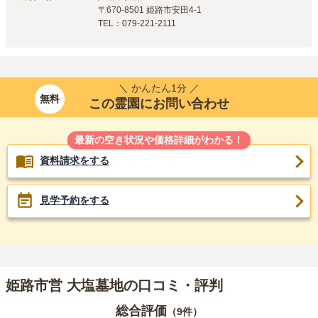
〒
670-8501
姫路市安田4-1
TEL：
079-221-2111
＼ かんたん1分 ／
無料
この霊園にお問い合わせ
最新の空き状況や価格詳細がわかる！
資料請求をする
見学予約をする
姫路市営 大塩墓地の口コミ・評判
総合評価
（
9
件）