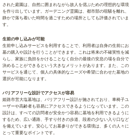
された庭園は、自然に囲まれながら故人を偲ぶための理想的な環境
を作り出しています。ガーデニング霊園は、都市部の喧騒を離れ、
静かで落ち着いた時間を過ごすための場所としても評価されていま
す。
生前の申し込みが可能
生前申し込みサービスを利用することで、利用者は自身の生前にお
墓の購入や設計を行うことができます。これは将来の不確実性を減
らし、家族に負担をかけることなく自分の最後の安息の場を自分で
決めることができるという大きなメリットがあります。また、この
サービスを通じて、個人の具体的なニーズや希望に合わせた墓地の
選択が可能になります。
バリアフリーな設計でアクセスが容易
姫路市営大塩墓地は、バリアフリー設計が施されており、車椅子ユ
ーザーや高齢者も容易にアクセスできるようになっています。この
設計は、すべての訪問者が安全かつ容易に墓地を利用できるように
するため、広い通路、手すり付きの歩道、段差の少ない入り口など
を備えています。安心してお墓参りができる環境は、多くの人々に
とって重要なポイントです。