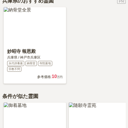
兵庫県のおすすめ霊園
る。スタッフもかなり教育されている。」といったお声をいただい
確認ください。
ております。
妙昭寺 報恩殿
兵庫県
/
神戸市兵庫区
永代供養墓
納骨堂
寺院墓地
宗教不問
10
参考価格:
万円
条件が似た霊園