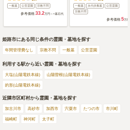
一般墓
公営霊園
宗教不問
一般墓
永代供養墓
公営霊園
宗教不問
33.2
参考価格:
万円～
+墓石代
5
参考価格:
万円
姫路市
にある同じ条件の霊園・墓地を探す
年間管理費なし
宗教不問
一般墓
公営霊園
利用する駅から近い霊園・墓地を探す
大塩(山陽電鉄本線)
山陽曽根(山陽電鉄本線)
的形(山陽電鉄本線)
近隣市区町村から霊園・墓地を探す
加古川市
高砂市
加西市
宍粟市
たつの市
市川町
福崎町
神河町
太子町