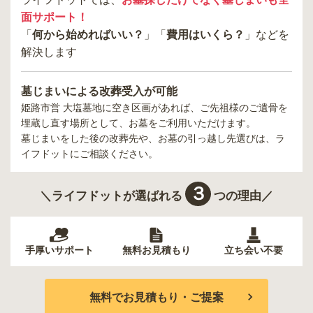
面サポート！
「
何から始めればいい？
」「
費用はいくら？
」などを
解決します
墓じまいによる改葬受入が可能
姫路市営 大塩墓地
に空き区画があれば、ご先祖様のご遺骨を
埋蔵し直す場所として、お墓をご利用いただけます。
墓じまいをした後の改葬先や、お墓の引っ越し先選びは、ラ
イフドットにご相談ください。
３
＼ライフドットが選ばれる
つの理由／
手厚いサポート
無料お見積もり
立ち会い不要
無料でお見積もり・ご提案