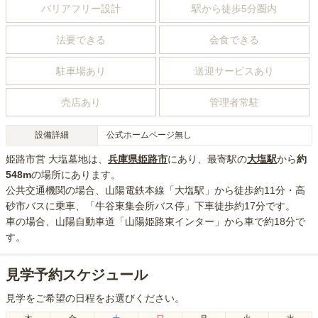
バリアフリー設計
駅から徒歩5分圏内
法要できる
会食できる
駐車場あり
送迎サービスあり
売店あり
管理者常駐
設備詳細
公式ホームページ無し
姫路市営 大塩墓地
は、
兵庫県
姫路市
にあり
、最寄駅の
大塩
駅
から
約
548m
の場所にあり
ます。
公共交通機関の場合
、山陽電鉄本線「大塩駅」から徒歩約11分・高
砂市バスに乗車、「牛谷東集会所バス停」下車徒歩約17分
です。
車の場合
、山陽自動車道「山陽姫路東インター」から車で約18分
で
す。
見学予約スケジュール
見学をご希望の日程をお選びください。