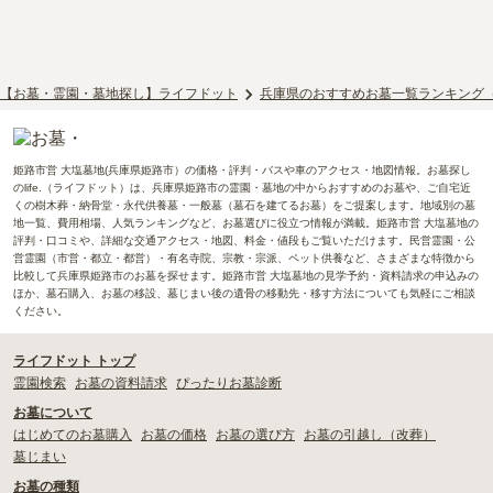
【お墓・霊園・墓地探し】ライフドット
兵庫県のおすすめお墓一覧ランキング
姫路市営 大塩墓地(兵庫県姫路市）の価格・評判・バスや車のアクセス・地図情報。お墓探し
のlife.（ライフドット）は、兵庫県姫路市の霊園・墓地の中からおすすめのお墓や、ご自宅近
くの樹木葬・納骨堂・永代供養墓・一般墓（墓石を建てるお墓）をご提案します。地域別の墓
地一覧、費用相場、人気ランキングなど、お墓選びに役立つ情報が満載。姫路市営 大塩墓地の
評判・口コミや、詳細な交通アクセス・地図、料金・値段もご覧いただけます。民営霊園・公
営霊園（市営・都立・都営）・有名寺院、宗教・宗派、ペット供養など、さまざまな特徴から
比較して兵庫県姫路市のお墓を探せます。姫路市営 大塩墓地の見学予約・資料請求の申込みの
ほか、墓石購入、お墓の移設、墓じまい後の遺骨の移動先・移す方法についても気軽にご相談
ください。
ライフドット トップ
霊園検索
お墓の資料請求
ぴったりお墓診断
お墓について
はじめてのお墓購入
お墓の価格
お墓の選び方
お墓の引越し（改葬）
墓じまい
お墓の種類