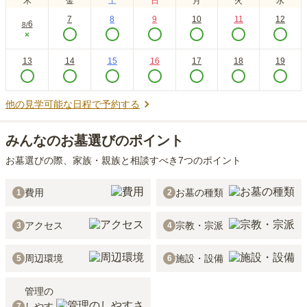
木
金
土
日
月
火
水
7
8
9
10
11
12
6
8
/
×
13
14
15
16
17
18
19
他の見学可能な日程で予約する
みんなのお墓選びのポイント
お墓選びの際、家族・親族と相談すべき7つのポイント
費用
お墓の種類
1
2
アクセス
宗教・宗派
3
4
周辺環境
施設・設備
5
6
管理の
しやす
7