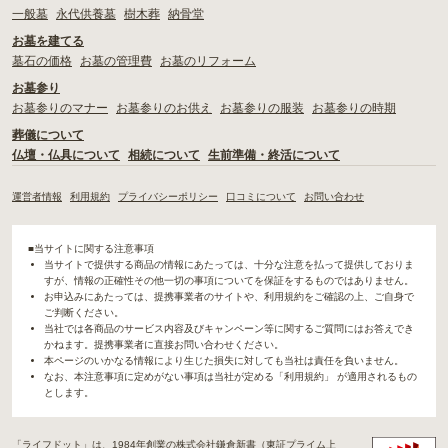
一般墓
永代供養墓
樹木葬
納骨堂
お墓を建てる
墓石の価格
お墓の管理費
お墓のリフォーム
お墓参り
お墓参りのマナー
お墓参りのお供え
お墓参りの服装
お墓参りの時期
葬儀について
仏壇・仏具について
相続について
生前準備・終活について
運営者情報
利用規約
プライバシーポリシー
口コミについて
お問い合わせ
■当サイトに関する注意事項
当サイトで提供する商品の情報にあたっては、十分な注意を払って提供しておりま
すが、情報の正確性その他一切の事項についてを保証をするものではありません。
お申込みにあたっては、提携事業者のサイトや、利用規約をご確認の上、ご自身で
ご判断ください。
当社では各商品のサービス内容及びキャンペーン等に関するご質問にはお答えでき
かねます。提携事業者に直接お問い合わせください。
本ページのいかなる情報により生じた損失に対しても当社は責任を負いません。
なお、本注意事項に定めがない事項は当社が定める「利用規約」 が適用されるもの
とします。
「ライフドット」は、1984年創業の株式会社鎌倉新書（東証プライム上