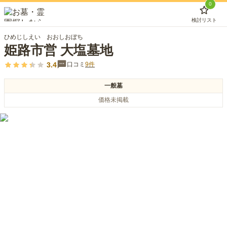
0
検討リスト
ひめじしえい おおしおぼち
姫路市営 大塩墓地
3.4
口コミ
9
件
一般墓
価格未掲載