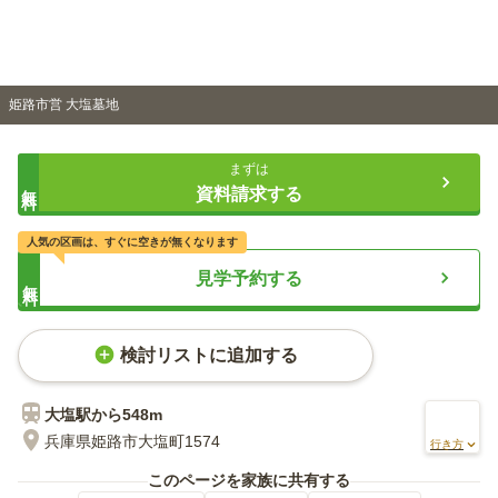
姫路市営 大塩墓地
まずは
無料
資料請求する
人気の区画は、すぐに空きが無くなります
見学予約する
無料
検討リストに追加する
大塩
駅から
548m
兵庫県姫路市大塩町1574
行き方
このページを家族に共有する