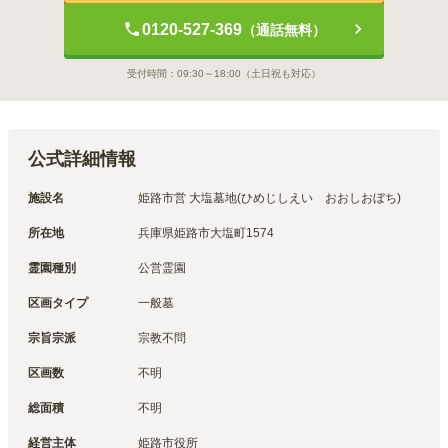
0120-527-369
（通話無料）
受付時間：
09:30～18:00
（土日祝も対応）
公式詳細情報
施設名
姫路市営 大塩墓地(ひめじしえい　おおしおぼち)
所在地
兵庫県姫路市大塩町1574
霊園種別
公営霊園
区画タイプ
一般墓
宗旨宗派
宗教不問
区画数
不明
総面積
不明
経営主体
姫路市
役所