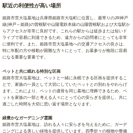
駅近の利便性が高い場所
姫路市営大塩墓地は兵庫県姫路市大塩町に位置し、最寄りのJR神戸
線(神戸～姫路)の曽根駅や山陽電鉄本線の山陽曽根駅および大塩駅か
らアクセスが非常に良好です。これらの駅からは徒歩または短いド
ライブで容易に到達できるため、遠方からの訪問者にとっても非常
に便利です。また、姫路市営大塩墓地への交通アクセスの良さは、
特に年配の方や移動が困難な方々にとって、お墓参りが格段に容易
になる重要な要素です。
ペットと共に眠れる特別な区画
姫路市営大塩墓地は、ペットと一緒に永眠できる区画を提供するこ
とで、家族の一員として大切にしていたペットとの別れをやわらげ
ます。これにより、ペットの遺骨を同じ墓地に埋葬できるため、ペ
ットを家族の一部と考える人々にとって心の安らぎを提供し、共に
過ごした時間を大切に思い返す場所となります。
緑豊かなガーデニング霊園
姫路市営大塩墓地は、訪れる人々に安らぎを与えるために、ガーデ
ニングによる美しい緑地を提供しています。四季折々の植物や整備