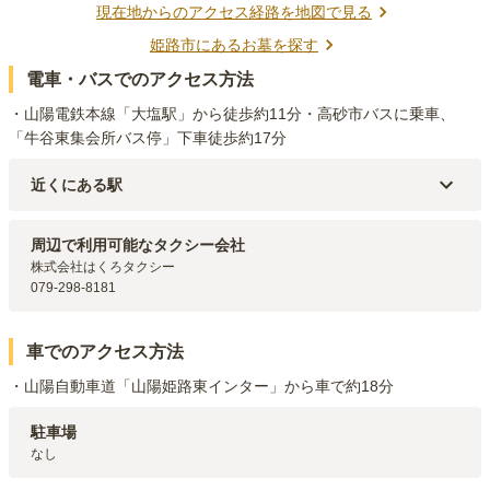
現在地からのアクセス経路を地図で見る
姫路市
にあるお墓を探す
電車・バスでのアクセス方法
・山陽電鉄本線「大塩駅」から徒歩約11分・高砂市バスに乗車、
「牛谷東集会所バス停」下車徒歩約17分
近くにある駅
山陽電鉄本線
大塩
駅（
548m
）
山陽電鉄本線
山陽曽根
駅（
1.4km
）
周辺で利用可能なタクシー会社
山陽電鉄本線
的形
駅（
2.1km
）
株式会社はくろタクシー

079-298-8181
車でのアクセス方法
・山陽自動車道「山陽姫路東インター」から車で約18分
駐車場
なし