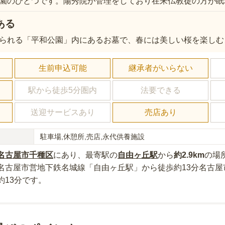
園のひとつです。陽秀院が管理をしており在来仏教徒の方が眠
ある
られる「平和公園」内にあるお墓で、春には美しい桜を楽しむ
し
生前申込可能
継承者がいらない
駅から徒歩5分圏内
法要できる
送迎サービスあり
売店あり
駐車場,休憩所,売店,永代供養施設
名古屋市千種区
にあり
、最寄駅の
自由ヶ丘
駅
から
約
2.9km
の場
名古屋市営地下鉄名城線「自由ヶ丘駅」から徒歩約13分名古屋
13分
です。