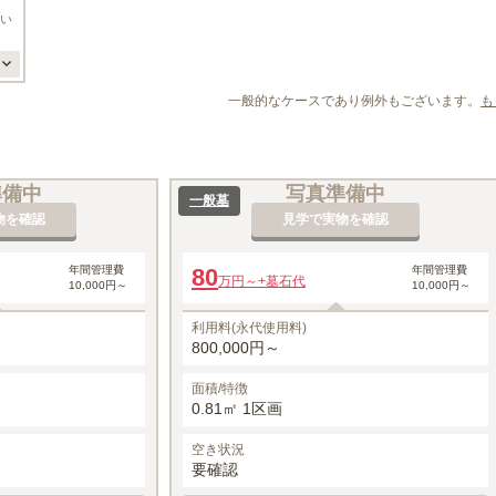
い
一般的なケースであり例外もございます。
も
準備中
写真準備中
一般墓
物を確認
見学で実物を確認
年間管理費
80
年間管理費
万円～
+墓石代
10,000円～
10,000円～
利用料(永代使用料)
800,000円～
面積/特徴
0.81㎡ 1区画
空き状況
要確認