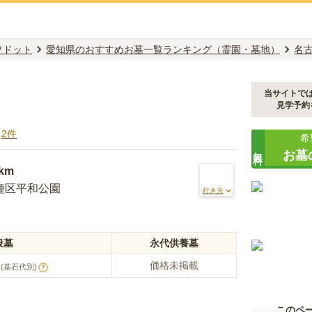
フドット
愛知県のおすすめお墓一覧ランキング（霊園・墓地）
名
当サイトで
見学予約
ミ
2
件
希
無料
お墓
9km
種区平和公園
行き方
般墓
永代供養墓
価格未掲載
(墓石代別)
?
このペ