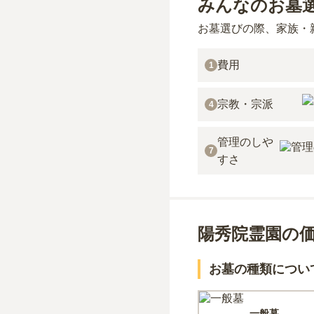
みんなのお墓
お墓選びの際、家族・
費用
1
宗教・宗派
4
管理のしや
7
すさ
陽秀院霊園の
お墓の種類につい
一般墓