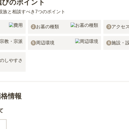
選びのポイント
親族と相談すべき7つのポイント
お墓の種類
アクセ
2
3
周辺環境
施設・
5
6
価格情報
て