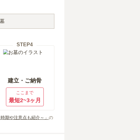
墓
STEP
4
建立・ご納骨
ここまで
最短2~3ヶ月
～時期や注意点も紹介～」
の