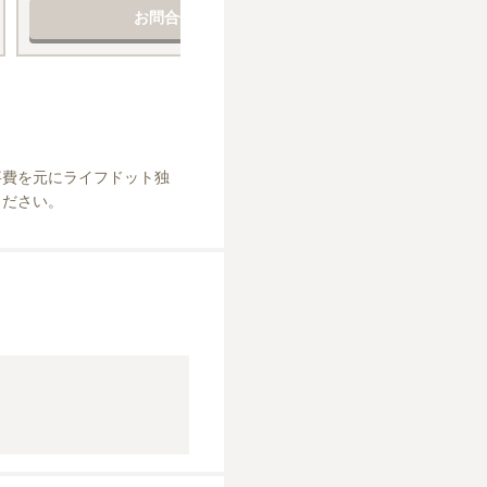
お問合せする
事費を元にライフドット独
ください。