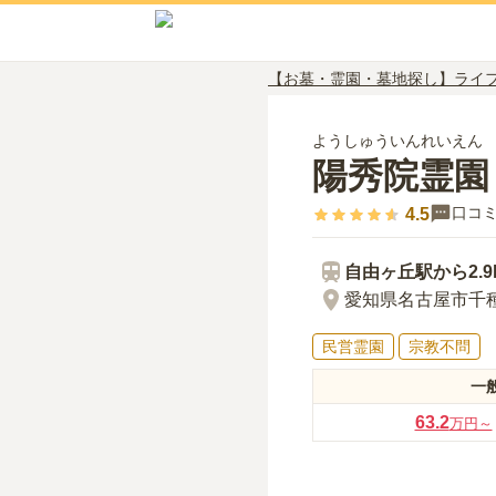
【お墓・霊園・墓地探し】ライ
ようしゅういんれいえん
陽秀院霊園
口コ
4.5
自由ヶ丘
駅から
2.
愛知県名古屋市千
民営霊園
宗教不問
一
63.2
万円～