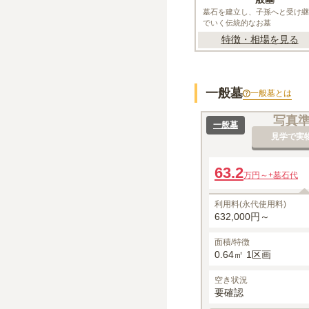
墓石を建立し、子孫へと受け継
でいく伝統的なお墓
特徴・相場を見る
一般墓
一般墓
とは
写真
一般墓
見学で実
63.2
万円～
+墓石代
利用料(永代使用料)
632,000円～
面積/特徴
0.64㎡ 1区画
空き状況
要確認