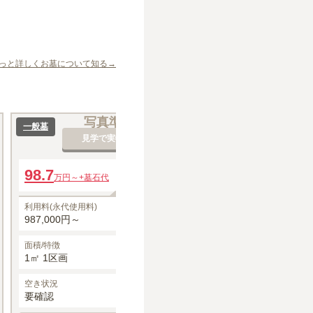
っと詳しくお墓について知る→
写真準備中
一般墓
見学で実物を確認
98.7
年間管理費
万円～
+墓石代
10,000円～
利用料(永代使用料)
987,000円～
面積/特徴
1㎡ 1区画
空き状況
要確認