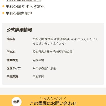
平和公園 やすらぎ霊苑
平和公園内墓地
公式詳細情報
施設名
平和公園 泰増寺 永代供養塔(へいわこうえん たいぞ
うじ えいたいくようとう)
所在地
愛知県名古屋市千種区平和公園
霊園種別
寺院墓地
区画タイプ
永代供養墓/一般墓
宗旨宗派
宗教不問
＼ かんたん1分 ／
無料
この霊園にお問い合わせ