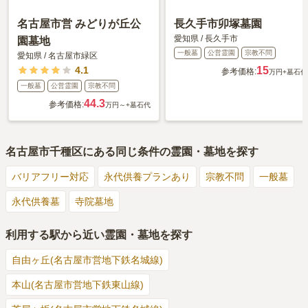
名古屋市営 みどりが丘公
長久手市卯塚墓園
愛知県
/
長久手市
園墓地
一般墓
公営霊園
宗教不問
愛知県
/
名古屋市緑区
4.1
15
参考価格:
万円
+墓石代
一般墓
公営霊園
宗教不問
44.3
参考価格:
万円～
+墓石代
名古屋市千種区
にある同じ条件の霊園・墓地を探す
バリアフリー対応
永代供養プランあり
宗教不問
一般墓
永代供養墓
寺院墓地
利用する駅から近い霊園・墓地を探す
自由ヶ丘(名古屋市営地下鉄名城線)
本山(名古屋市営地下鉄東山線)