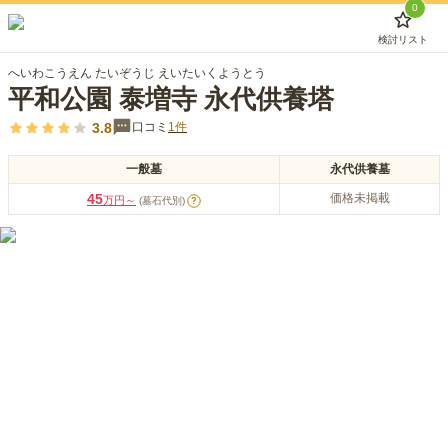
0
検討リスト
へいわこうえん たいぞうじ えいたいくようとう
平和公園 泰増寺 永代供養塔
3.8
口コミ
1
件
一般墓
永代供養墓
45
価格未掲載
万円～
(墓石代別)
?