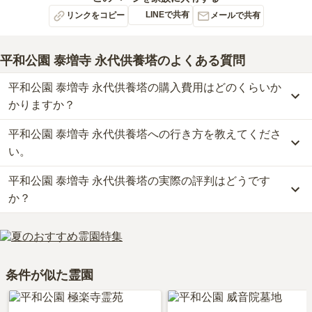
LINEで共有
リンクをコピー
メールで共有
平和公園 泰増寺 永代供養塔
のよくある質問
平和公園 泰増寺 永代供養塔の購入費用はどのくらいか
かりますか？
平和公園 泰増寺 永代供養塔への行き方を教えてくださ
平和公園 泰増寺 永代供養塔では、一般墓が約45万円(墓石代別)か
らお求めいただけます。
い。
なお、平和公園 泰増寺 永代供養塔がある愛知県の相場は、一般墓
平和公園 泰増寺 永代供養塔の実際の評判はどうです
が約67万円（墓石代別途）です。
公共交通機関の場合、東山線「星ヶ丘駅」から徒歩約13分です。
お墓は、価格が高いものがよい、安いものが悪い、という訳ではあ
車の場合、名古屋第二環状自動車道・東名高速道路上社JCTから車
か？
りません。大切なのは、ご家族が心から納得し、安心してお参りで
で約5分です。
きる場所を選ぶことです。
詳しいルートや地図は、本ページの「地図・交通アクセス」欄をご
当サイトに寄せられた総合評価は、3.8点です。特に交通利便性、
確認ください。
設備・環境、管理状況、周辺施設が高く評価されています。
利用者様からは「閑静な住宅街で、そこだけ違う空間のようです、
条件が似た霊園
心が落ち着きます、少しだけ歩くと、法事や数人の食事に利用でき
る食事どころもあり、和食メニューが中心で助かっています。」と
いったお声をいただいております。