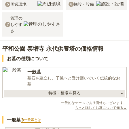
周辺環境
施設・設備
5
6
管理の
しやす
7
さ
平和公園 泰増寺 永代供養塔の価格情報
お墓の種類について
一般墓
墓石を建立し、子孫へと受け継いでいく伝統的なお
墓
特徴・相場を見る
一般的なケースであり例外もございます。
もっと詳しくお墓について知る→
一般墓
一般墓
とは