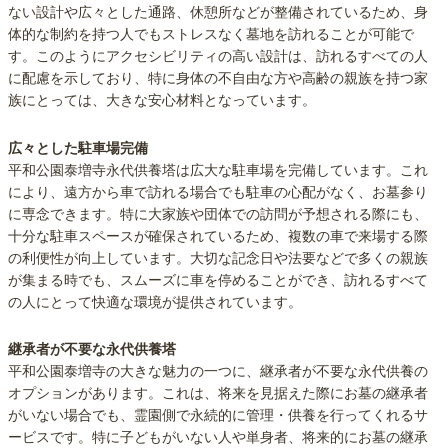
ない設計や広々とした通路、休憩所などが整備されているため、身
体的な制約を持つ人でもストレスなく墓地を訪れることが可能で
す。このようにアクセシビリティの高い設計は、訪れるすべての人
に配慮を示しており、特に身体の不自由な方や高齢の親族を持つ家
族にとっては、大きな安心材料となっています。
広々とした駐車場完備
平和公園泰増寺永代供養塔は広大な駐車場を完備しています。これ
により、遠方から車で訪れる場合でも駐車の心配がなく、お墓参り
に専念できます。特に大家族や団体での訪問が予想される際にも、
十分な駐車スペースが確保されているため、複数の車で来場する際
の利便性が向上しています。大切な記念日や法要などで多くの親族
が集まる時でも、スムーズに車を停めることができ、訪れるすべて
の人にとって快適な環境が提供されています。
継承者が不要な永代供養塔
平和公園泰増寺の大きな魅力の一つに、継承者が不要な永代供養の
オプションがあります。これは、将来を見据えた際にお墓の継承者
がいない場合でも、霊園側で永続的に管理・供養を行ってくれるサ
ービスです。特に子どもがいない人や単身者、将来的にお墓の継承