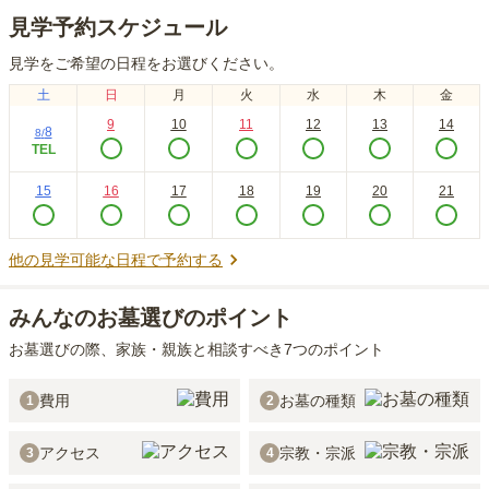
見学予約スケジュール
見学をご希望の日程をお選びください。
土
日
月
火
水
木
金
9
10
11
12
13
14
8
8
/
TEL
15
16
17
18
19
20
21
他の見学可能な日程で予約する
みんなのお墓選びのポイント
お墓選びの際、家族・親族と相談すべき7つのポイント
費用
お墓の種類
1
2
アクセス
宗教・宗派
3
4