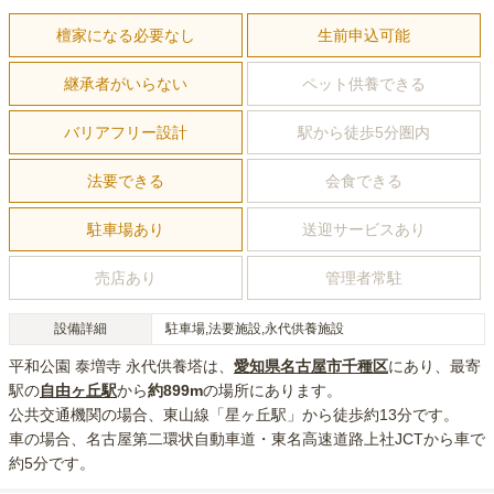
檀家になる必要なし
生前申込可能
継承者がいらない
ペット供養できる
バリアフリー設計
駅から徒歩5分圏内
法要できる
会食できる
駐車場あり
送迎サービスあり
売店あり
管理者常駐
設備詳細
駐車場,法要施設,永代供養施設
平和公園 泰増寺 永代供養塔
は、
愛知県
名古屋市千種区
にあり
、最寄
駅の
自由ヶ丘
駅
から
約
899m
の場所にあり
ます。
公共交通機関の場合
、東山線「星ヶ丘駅」から徒歩約13分
です。
車の場合
、名古屋第二環状自動車道・東名高速道路上社JCTから車で
約5分
です。