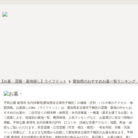
【お墓・霊園・墓地探し】ライフドット
愛知県のおすすめお墓一覧ランキング
平和公園 泰増寺 永代供養塔(愛知県名古屋市千種区）の価格・評判・バスや車のアクセス・地
図情報。お墓探しのlife.（ライフドット）は、愛知県名古屋市千種区の霊園・墓地の中からお
すすめのお墓や、ご自宅近くの樹木葬・納骨堂・永代供養墓・一般墓（墓石を建てるお墓）を
ご提案します。地域別の墓地一覧、費用相場、人気ランキングなど、お墓選びに役立つ情報が
満載。平和公園 泰増寺 永代供養塔の評判・口コミや、詳細な交通アクセス・地図、料金・値
段もご覧いただけます。民営霊園・公営霊園（市営・都立・都営）・有名寺院、宗教・宗派、
ペット供養など、さまざまな特徴から比較して愛知県名古屋市千種区のお墓を探せます。平和
公園 泰増寺 永代供養塔の見学予約・資料請求の申込みのほか、墓石購入、お墓の移設、墓じ