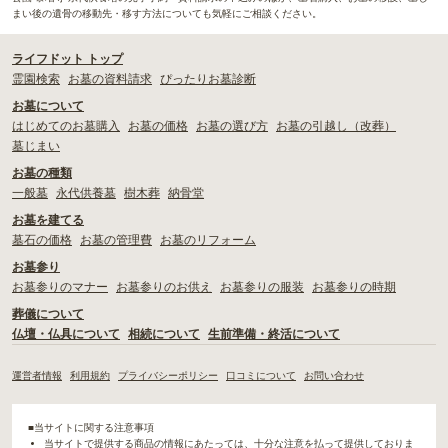
まい後の遺骨の移動先・移す方法についても気軽にご相談ください。
ライフドット トップ
霊園検索
お墓の資料請求
ぴったりお墓診断
お墓について
はじめてのお墓購入
お墓の価格
お墓の選び方
お墓の引越し（改葬）
墓じまい
お墓の種類
一般墓
永代供養墓
樹木葬
納骨堂
お墓を建てる
墓石の価格
お墓の管理費
お墓のリフォーム
お墓参り
お墓参りのマナー
お墓参りのお供え
お墓参りの服装
お墓参りの時期
葬儀について
仏壇・仏具について
相続について
生前準備・終活について
運営者情報
利用規約
プライバシーポリシー
口コミについて
お問い合わせ
■当サイトに関する注意事項
当サイトで提供する商品の情報にあたっては、十分な注意を払って提供しておりま