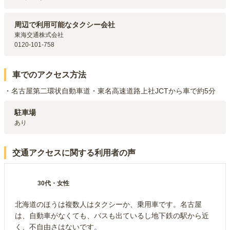
名古屋市営地下鉄名城線
自由ヶ丘
駅（
899m
）
名古屋市営地下鉄東山線・名古屋市営地下鉄名城線
本山
駅（
1.9km
）
周辺で利用可能なタクシー会社
名古屋市営地下鉄名城線
茶屋ヶ坂
駅（
1.9km
）
東海交通株式会社

名古屋市営地下鉄東山線
東山公園
駅（
2.2km
）
0120-101-758
車でのアクセス方法
・名古屋第二環状自動車道・東名高速道路上社JCTから車で約5分
駐車場
あり
交通アクセスに関する利用者の声
30代
・
女性
北海道のほうは複数人はタクシーか、乗用車です。名古屋
は、自動車がなくても、バスも出ているし地下鉄の駅から近
く、不自由さはないです。