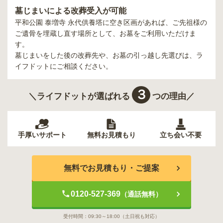
墓じまいによる改葬受入が可能
平和公園 泰増寺 永代供養塔
に空き区画があれば、ご先祖様の
ご遺骨を埋蔵し直す場所として、お墓をご利用いただけま
す。
墓じまいをした後の改葬先や、お墓の引っ越し先選びは、ラ
イフドットにご相談ください。
３
＼ライフドットが選ばれる
つの理由／
手厚いサポート
無料お見積もり
立ち会い不要
無料でお見積もり・ご提案
0120-527-369
（通話無料）
受付時間：
09:30～18:00
（土日祝も対応）