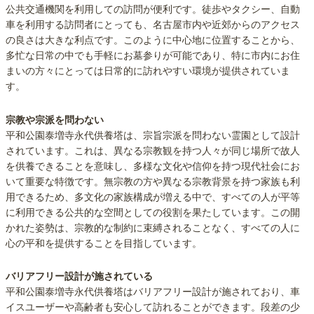
公共交通機関を利用しての訪問が便利です。徒歩やタクシー、自動
車を利用する訪問者にとっても、名古屋市内や近郊からのアクセス
の良さは大きな利点です。このように中心地に位置することから、
多忙な日常の中でも手軽にお墓参りが可能であり、特に市内にお住
まいの方々にとっては日常的に訪れやすい環境が提供されていま
す。
宗教や宗派を問わない
平和公園泰増寺永代供養塔は、宗旨宗派を問わない霊園として設計
されています。これは、異なる宗教観を持つ人々が同じ場所で故人
を供養できることを意味し、多様な文化や信仰を持つ現代社会にお
いて重要な特徴です。無宗教の方や異なる宗教背景を持つ家族も利
用できるため、多文化の家族構成が増える中で、すべての人が平等
に利用できる公共的な空間としての役割を果たしています。この開
かれた姿勢は、宗教的な制約に束縛されることなく、すべての人に
心の平和を提供することを目指しています。
バリアフリー設計が施されている
平和公園泰増寺永代供養塔はバリアフリー設計が施されており、車
イスユーザーや高齢者も安心して訪れることができます。段差の少