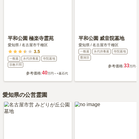
平和公園 極楽寺霊苑
平和公園 威音院墓地
愛知県
/
名古屋市千種区
愛知県
/
名古屋市千種区
3.5
一般墓
永代供養墓
寺院墓地
曹洞宗
一般墓
永代供養墓
寺院墓地
宗教不問
33
参考価格:
万円～
40
参考価格:
万円～
+墓石代
愛知県の公営霊園