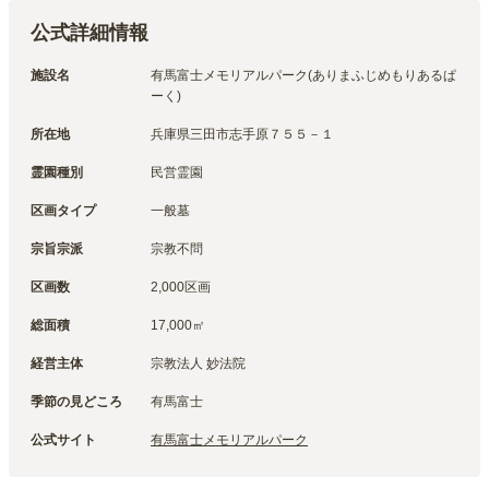
公式詳細情報
施設名
有馬富士メモリアルパーク(ありまふじめもりあるぱ
ーく)
所在地
兵庫県三田市志手原７５５－１
霊園種別
民営霊園
区画タイプ
一般墓
宗旨宗派
宗教不問
区画数
2,000区画
総面積
17,000㎡
経営主体
宗教法人 妙法院
季節の見どころ
有馬富士
公式サイト
有馬富士メモリアルパーク