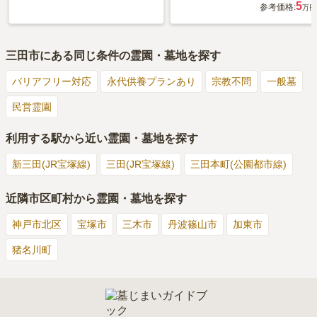
5
参考価格:
万円
三田市
にある同じ条件の霊園・墓地を探す
バリアフリー対応
永代供養プランあり
宗教不問
一般墓
民営霊園
利用する駅から近い霊園・墓地を探す
新三田(JR宝塚線)
三田(JR宝塚線)
三田本町(公園都市線)
近隣市区町村から霊園・墓地を探す
神戸市北区
宝塚市
三木市
丹波篠山市
加東市
猪名川町