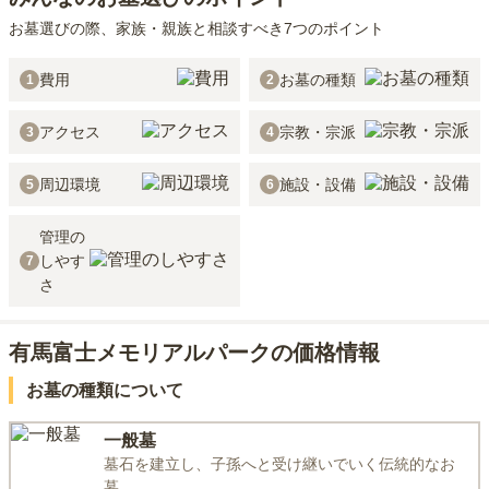
お墓選びの際、家族・親族と相談すべき7つのポイント
費用
お墓の種類
1
2
アクセス
宗教・宗派
3
4
周辺環境
施設・設備
5
6
管理の
しやす
7
さ
有馬富士メモリアルパークの価格情報
お墓の種類について
一般墓
墓石を建立し、子孫へと受け継いでいく伝統的なお
墓