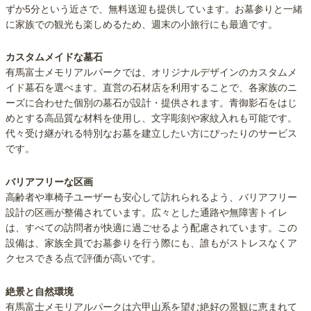
ずか5分という近さで、無料送迎も提供しています。お墓参りと一緒
に家族での観光も楽しめるため、週末の小旅行にも最適です。
カスタムメイドな墓石
有馬富士メモリアルパークでは、オリジナルデザインのカスタムメ
イド墓石を選べます。直営の石材店を利用することで、各家族のニ
ーズに合わせた個別の墓石が設計・提供されます。青御影石をはじ
めとする高品質な材料を使用し、文字彫刻や家紋入れも可能です。
代々受け継がれる特別なお墓を建立したい方にぴったりのサービス
です。
バリアフリーな区画
高齢者や車椅子ユーザーも安心して訪れられるよう、バリアフリー
設計の区画が整備されています。広々とした通路や無障害トイレ
は、すべての訪問者が快適に過ごせるよう配慮されています。この
設備は、家族全員でお墓参りを行う際にも、誰もがストレスなくア
クセスできる点で評価が高いです。
絶景と自然環境
有馬富士メモリアルパークは六甲山系を望む絶好の景観に恵まれて