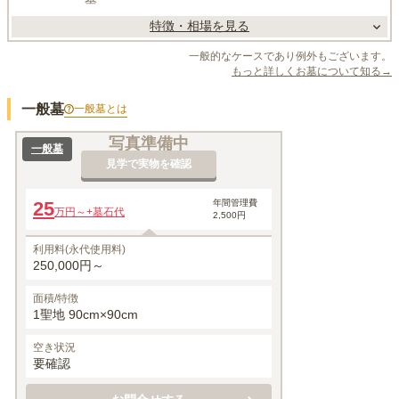
特徴・相場を見る
一般的なケースであり例外もございます。
もっと詳しくお墓について知る→
一般墓
一般墓
とは
写真準備中
一般墓
見学で実物を確認
25
年間管理費
万円～
+墓石代
2,500円
利用料(永代使用料)
250,000円～
面積/特徴
1聖地 90cm×90cm
空き状況
要確認