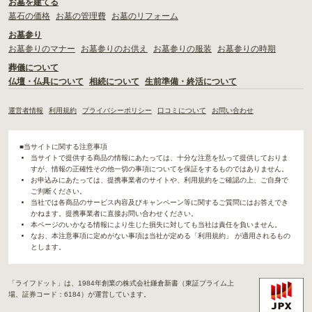
お墓を建てる
墓石の価格
お墓の管理費
お墓のリフォーム
お墓参り
お墓参りのマナー
お墓参りのお供え
お墓参りの服装
お墓参りの時期
葬儀について
仏壇・仏具について
相続について
生前準備・終活について
運営者情報
利用規約
プライバシーポリシー
口コミについて
お問い合わせ
■当サイトに関する注意事項
当サイトで提供する商品の情報にあたっては、十分な注意を払って提供しておりま
すが、情報の正確性その他一切の事項についてを保証をするものではありません。
お申込みにあたっては、提携事業者のサイトや、利用規約をご確認の上、ご自身で
ご判断ください。
当社では各商品のサービス内容及びキャンペーン等に関するご質問にはお答えでき
かねます。提携事業者に直接お問い合わせください。
本ページのいかなる情報により生じた損失に対しても当社は責任を負いません。
なお、本注意事項に定めがない事項は当社が定める「利用規約」 が適用されるもの
とします。
「ライフドット」は、1984年創業の株式会社鎌倉新書（東証プライム上
場、証券コード：6184）が運営しています。