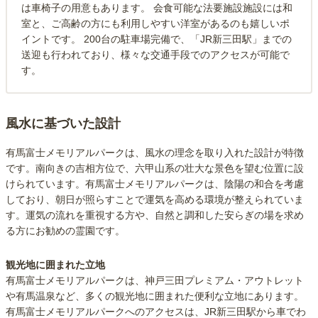
は車椅子の用意もあります。 会食可能な法要施設施設には和
室と、ご高齢の方にも利用しやすい洋室があるのも嬉しいポ
イントです。 200台の駐車場完備で、「JR新三田駅」までの
送迎も行われており、様々な交通手段でのアクセスが可能で
す。
風水に基づいた設計
有馬富士メモリアルパークは、風水の理念を取り入れた設計が特徴
です。南向きの吉相方位で、六甲山系の壮大な景色を望む位置に設
けられています。有馬富士メモリアルパークは、陰陽の和合を考慮
しており、朝日が照らすことで運気を高める環境が整えられていま
す。運気の流れを重視する方や、自然と調和した安らぎの場を求め
る方にお勧めの霊園です。
観光地に囲まれた立地
有馬富士メモリアルパークは、神戸三田プレミアム・アウトレット
や有馬温泉など、多くの観光地に囲まれた便利な立地にあります。
有馬富士メモリアルパークへのアクセスは、JR新三田駅から車でわ