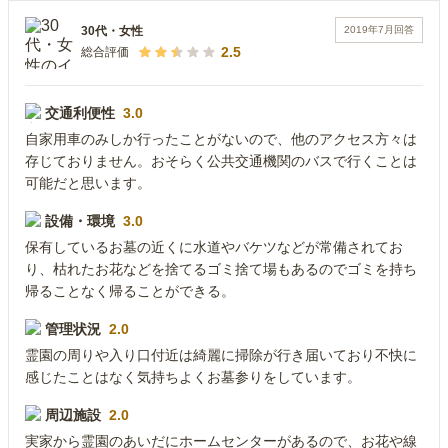
2019年7月
回答
30代
・
女性
2.5
総合評価
交通利便性
3.0
自家用車のみしか行ったことがないので、他のアクセス方々は
存じておりません。おそらく公共交通機関のバスで行くことは
可能だと思います。
設備・環境
3.0
保有しているお墓の近くに水道やバケツなどが常備されてお
り、枯れたお花などを捨てるゴミ捨て場もあるのでゴミを持ち
帰ることなく帰ることができる。
管理状況
2.0
霊園の周りや入り口付近は綺麗に掃除が行き届いており不快に
感じたことはなく気持ちよくお墓参りをしています。
周辺施設
2.0
実家から霊園のあいだにホームセンターがあるので、お花や線