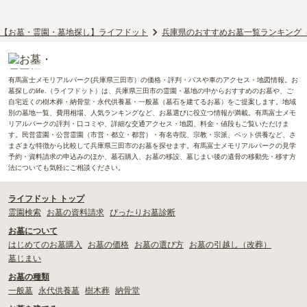
【お墓・霊園・墓地探し】ライフドット
兵庫県のおすすめお墓一覧ランキング
有馬富士メモリアルパーク(兵庫県三田市）の価格・評判・バスや車のアクセス・地図情報。お
墓探しのlife.（ライフドット）は、兵庫県三田市の霊園・墓地の中からおすすめのお墓や、ご
自宅近くの樹木葬・納骨堂・永代供養墓・一般墓（墓石を建てるお墓）をご提案します。地域
別の墓地一覧、費用相場、人気ランキングなど、お墓選びに役立つ情報が満載。有馬富士メモ
リアルパークの評判・口コミや、詳細な交通アクセス・地図、料金・値段もご覧いただけま
す。民営霊園・公営霊園（市営・都立・都営）・有名寺院、宗教・宗派、ペット供養など、さ
まざまな特徴から比較して兵庫県三田市のお墓を探せます。有馬富士メモリアルパークの見学
予約・資料請求の申込みのほか、墓石購入、お墓の移設、墓じまい後の遺骨の移動先・移す方
法についても気軽にご相談ください。
ライフドット トップ
霊園検索
お墓の資料請求
ぴったりお墓診断
お墓について
はじめてのお墓購入
お墓の価格
お墓の選び方
お墓の引越し（改葬）
墓じまい
お墓の種類
一般墓
永代供養墓
樹木葬
納骨堂