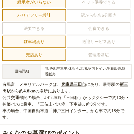
継承者がいらない
ペット供養できる
バリアフリー設計
駅から徒歩5分圏内
法要できる
会食できる
駐車場あり
送迎サービスあり
売店あり
管理者常駐
管理棟,駐車場,休憩所,水場,室内トイレ,生花販売,線
設備詳細
香販売
有馬富士メモリアルパーク
は、
兵庫県
三田市
にあり
、最寄駅の
新三
田
駅
から
約
4.8km
の場所にあり
ます。
公共交通機関の場合
、JR宝塚線「三田駅」からタクシーで約10分・
神姫バスに乗車、「三仏山バス停」下車徒歩約3分
です。
車の場合
、中国自動車道「神戸三田インター」から車で約18分
で
す。
みんなのお墓選びのポイント