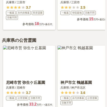
兵庫県
/
三田市
兵庫県
/
三田市
3.7
2.5
一般墓
永代供養墓
民営霊園
一般墓
寺院墓地
宗教不問
宗教不問
15
参考価格:
万円
+墓石代
18
参考価格:
万円
+墓石代
兵庫県の公営霊園
尼崎市営 弥生ケ丘墓園
神戸市立 鵯越墓園
兵庫県
/
尼崎市
兵庫県
/
神戸市北区
3.7
3.6
一般墓
公営霊園
宗教不問
一般墓
永代供養墓
公営霊園
宗教不問
33.2
参考価格:
万円～
+墓石代