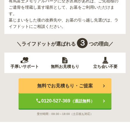
有馬富士メモリアルパーク
に空き区画があれば、ご先祖様の
ご遺骨を埋蔵し直す場所として、お墓をご利用いただけま
す。
墓じまいをした後の改葬先や、お墓の引っ越し先選びは、ラ
イフドットにご相談ください。
３
＼ライフドットが選ばれる
つの理由／
手厚いサポート
無料お見積もり
立ち会い不要
無料でお見積もり・ご提案
0120-527-369
（通話無料）
受付時間：
09:30～18:00
（土日祝も対応）