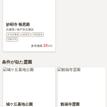
妙昭寺 報恩殿
兵庫県
/
神戸市兵庫区
永代供養墓
納骨堂
寺院墓地
宗教不問
10
参考価格:
万円
条件が似た霊園
城ケ丘墓地公園
観福寺霊園