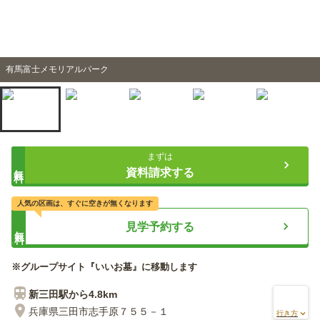
有馬富士メモリアルパーク
まずは
無料
資料請求する
人気の区画は、すぐに空きが無くなります
見学予約する
無料
※グループサイト『いいお墓』に移動します
新三田
駅から
4.8km
兵庫県三田市志手原７５５－１
行き方