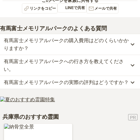
このページを家族に共有する
LINEで共有
リンクをコピー
メールで共有
有馬富士メモリアルパーク
のよくある質問
有馬富士メモリアルパークの購入費用はどのくらいかか
りますか？
有馬富士メモリアルパークへの行き方を教えてくださ
有馬富士メモリアルパークでは、一般墓が約25万円(墓石代別)から
お求めいただけます。
い。
なお、有馬富士メモリアルパークがある兵庫県の相場は、一般墓が
有馬富士メモリアルパークの実際の評判はどうですか？
約85万円（墓石代別途）です。
公共交通機関の場合、JR宝塚線「三田駅」からタクシーで約10
お墓は、価格が高いものがよい、安いものが悪い、という訳ではあ
分・神姫バスに乗車、「三仏山バス停」下車徒歩約3分です。
当サイトに寄せられた総合評価は、2.9点です。
りません。大切なのは、ご家族が心から納得し、安心してお参りで
車の場合、中国自動車道「神戸三田インター」から車で約18分で
利用者様からは「食事ができる施設は併設されていません。お供え
きる場所を選ぶことです。
す。
のお花な一つ多分２０００円で販売しているので、もしわすれても
詳しいルートや地図は、本ページの「地図・交通アクセス」欄をご
兵庫県のおすすめ霊園
購入可能です、」といったお声をいただいております。
確認ください。