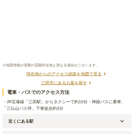
※地図情報が実際の霊園所在地と異なる場合がございます。
現在地からのアクセス経路を地図で見る
三田市
にあるお墓を探す
電車・バスでのアクセス方法
・JR宝塚線「三田駅」からタクシーで約10分・神姫バスに乗車、
「三仏山バス停」下車徒歩約3分
近くにある駅
JR宝塚線
新三田
駅（
4.8km
）
JR宝塚線
三田
駅（
5km
）