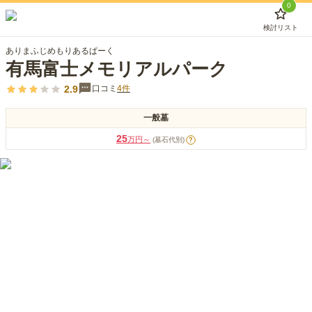
0
検討リスト
ありまふじめもりあるぱーく
有馬富士メモリアルパーク
2.9
口コミ
4
件
一般墓
25
万円～
(墓石代別)
?