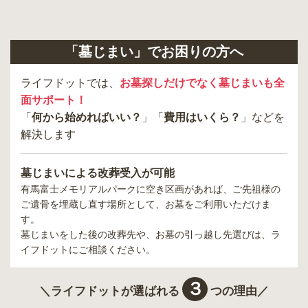
「墓じまい」でお困りの方へ
ライフドットでは、
お墓探しだけでなく墓じまいも全
面サポート！
「
何から始めればいい？
」「
費用はいくら？
」などを
解決します
墓じまいによる改葬受入が可能
有馬富士メモリアルパーク
に空き区画があれば、ご先祖様の
ご遺骨を埋蔵し直す場所として、お墓をご利用いただけま
す。
墓じまいをした後の改葬先や、お墓の引っ越し先選びは、ラ
イフドットにご相談ください。
３
＼ライフドットが選ばれる
つの理由／