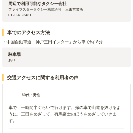
周辺で利用可能なタクシー会社
公園都市線
三田本町
駅（
6.3km
）
ファイブスタータクシー株式会社　三田営業所

JR宝塚線
広野
駅（
7.6km
）
0120-41-2481
車でのアクセス方法
・中国自動車道「神戸三田インター」から車で約18分
駐車場
あり
交通アクセスに関する利用者の声
60代
・
男性
車で、一時間半ぐらいで行けます。嫁の車で山道を抜けるよ
うに、三田をめざして、有馬富士のほうをめざしていきま
す。