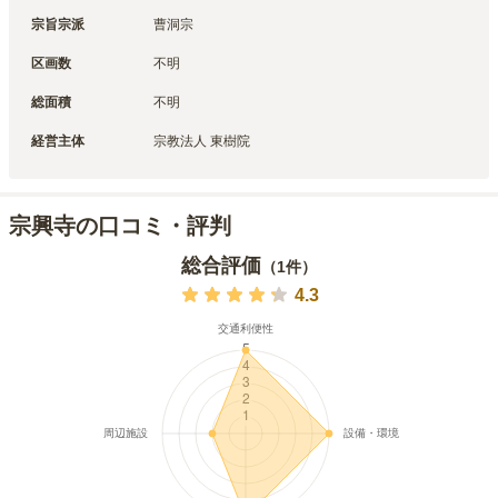
宗旨宗派
曹洞宗
区画数
不明
総面積
不明
経営主体
宗教法人 東樹院
宗興寺の口コミ・評判
総合評価
（
1
件）
4.3