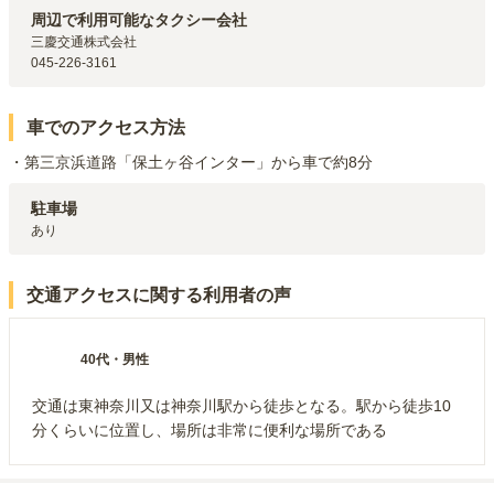
京急本線
京急東神奈川
駅（
755m
）
周辺で利用可能なタクシー会社
JR横浜線・JR京浜東北線
東神奈川
駅（
1.1km
）
三慶交通株式会社

東急東横線
反町
駅（
1.1km
）
045-226-3161
JR東海道本線(東京～熱海)・JR根岸線・JR横須賀線・JR成田エクスプレ
ス・JR京浜東北線・JR湘南新宿ライン・東急東横線・京急本線・相鉄本
線・みなとみらい線・ブルーライン
横浜
駅（
1.4km
）
車でのアクセス方法
・第三京浜道路「保土ヶ谷インター」から車で約8分
駐車場
あり
交通アクセスに関する利用者の声
40代
・
男性
交通は東神奈川又は神奈川駅から徒歩となる。駅から徒歩10
分くらいに位置し、場所は非常に便利な場所である