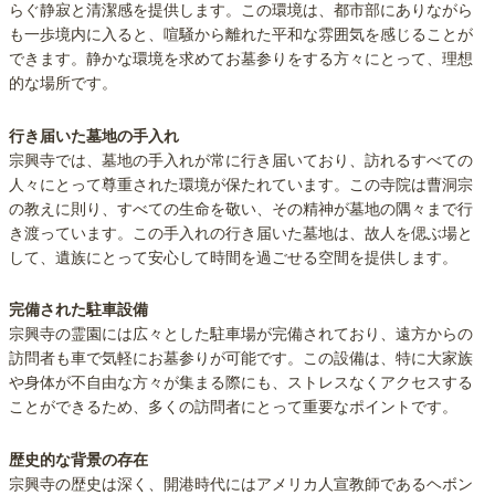
らぐ静寂と清潔感を提供します。この環境は、都市部にありながら
も一歩境内に入ると、喧騒から離れた平和な雰囲気を感じることが
できます。静かな環境を求めてお墓参りをする方々にとって、理想
的な場所です。
行き届いた墓地の手入れ
宗興寺では、墓地の手入れが常に行き届いており、訪れるすべての
人々にとって尊重された環境が保たれています。この寺院は曹洞宗
の教えに則り、すべての生命を敬い、その精神が墓地の隅々まで行
き渡っています。この手入れの行き届いた墓地は、故人を偲ぶ場と
して、遺族にとって安心して時間を過ごせる空間を提供します。
完備された駐車設備
宗興寺の霊園には広々とした駐車場が完備されており、遠方からの
訪問者も車で気軽にお墓参りが可能です。この設備は、特に大家族
や身体が不自由な方々が集まる際にも、ストレスなくアクセスする
ことができるため、多くの訪問者にとって重要なポイントです。
歴史的な背景の存在
宗興寺の歴史は深く、開港時代にはアメリカ人宣教師であるヘボン