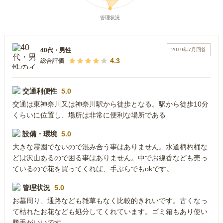
2019年7月
回答
40代
・
男性
4.3
総合評価
交通利便性
5.0
交通は東神奈川又は神奈川駅から徒歩となる。駅から徒歩10分
くらいに位置し、場所は非常に便利な場所である
設備・環境
5.0
大きな霊園でないので混み合う事はありません。水道柄杓桶な
どは沢山あるので困る事はありません。中でお線香なども売っ
ているので花を買ってくれば、手ぶらでもokです。
管理状況
5.0
お墓周り、通路なども雑草もなく比較的きれいです。古くなっ
て枯れたお花なども処分してくれています。ゴミ箱もあり使い
勝手がいいです。