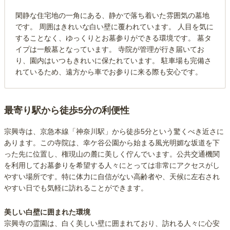
閑静な住宅地の一角にある、静かで落ち着いた雰囲気の墓地
です。 周囲はきれいな白い壁に覆われています。 人目を気に
することなく、ゆっくりとお墓参りができる環境です。 墓タ
イプは一般墓となっています。 寺院が管理が行き届いてお
り、園内はいつもきれいに保たれています。 駐車場も完備さ
れているため、遠方から車でお参りに来る際も安心です。
最寄り駅から徒歩5分の利便性
宗興寺は、京急本線「神奈川駅」から徒歩5分という驚くべき近さに
あります。この寺院は、幸ケ谷公園から始まる風光明媚な坂道を下
った先に位置し、権現山の麓に美しく佇んでいます。公共交通機関
を利用してお墓参りを希望する人々にとっては非常にアクセスがし
やすい場所です。特に体力に自信がない高齢者や、天候に左右され
やすい日でも気軽に訪れることができます。
美しい白壁に囲まれた環境
宗興寺の霊園は、白く美しい壁に囲まれており、訪れる人々に心安