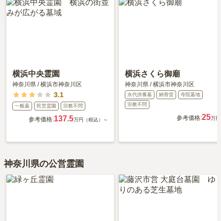
横浜中央霊園
横浜さくら御廟
神奈川県
/
横浜市神奈川区
神奈川県
/
横浜市神奈川区
3.1
永代供養墓
納骨堂
寺院墓地
宗教不問
一般墓
民営霊園
宗教不問
25
137.5
参考価格:
万円
参考価格:
万円（税込）～
神奈川県の公営霊園