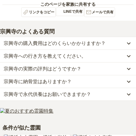
このページを家族に共有する
LINEで共有
リンクをコピー
メールで共有
宗興寺
のよくある質問
宗興寺の購入費用はどのくらいかかりますか？
宗興寺への行き方を教えてください。
宗興寺では、納骨堂が約150万円からお求めいただけます。
なお、宗興寺がある神奈川県の相場は、納骨堂が約62万円です。
宗興寺の実際の評判はどうですか？
公共交通機関の場合、京急本線「神奈川」から徒歩約7分です。
お墓は、価格が高いものがよい、安いものが悪い、という訳ではあ
車の場合、第三京浜道路「保土ヶ谷インター」から車で約8分で
りません。大切なのは、ご家族が心から納得し、安心してお参りで
宗興寺に納骨堂はありますか？
当サイトに寄せられた総合評価は、4.3点です。特に交通利便性、
す。
きる場所を選ぶことです。
設備・環境、管理状況が高く評価されています。
詳しいルートや地図は、本ページの「地図・交通アクセス」欄をご
宗興寺で永代供養はお願いできますか？
はい、宗興寺には1種類の納骨堂がございます。
利用者様からは「お墓参りの花は東神奈川からだと駅前のイオンで
確認ください。
費用は、約150万円からとなっております。
購入できるが先に買っておいた方が良い。横浜駅にも歩るける場所
はい、宗興寺は永代供養に対応しています。
宗興寺がある神奈川県の納骨堂の相場価格は、約62万円です。
なので食事など困らない。」といったお声をいただいております。
費用は、約150万円からとなっております。
納骨堂
について詳しく知りたい方は『
納骨堂とは？お墓との違い・
宗興寺がある神奈川県の永代供養墓の相場価格は、約60万円です。
費用・デメリットを解説！
』をご覧ください。
条件が似た霊園
永代供養について詳しく知りたい方は『
永代供養墓をわかりやすく
解説！
』をご覧ください。