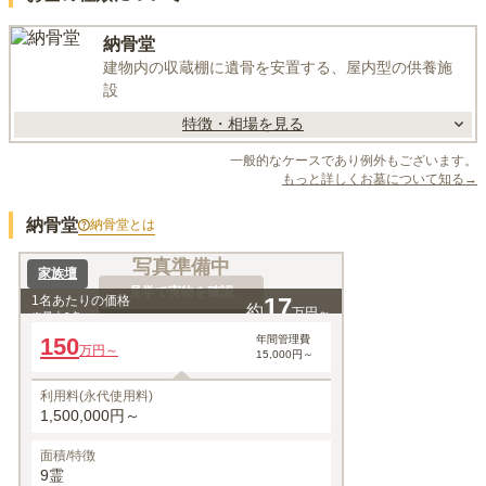
納骨堂
建物内の収蔵棚に遺骨を安置する、屋内型の供養施
設
特徴・相場を見る
一般的なケースであり例外もございます。
もっと詳しくお墓について知る→
納骨堂
納骨堂
とは
写真準備中
家族壇
見学で実物を確認
1名あたりの価格
17
約
万円～
※最大
9
名
150
年間管理費
万円～
15,000円～
利用料(永代使用料)
1,500,000円～
面積/特徴
9霊