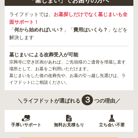
「墓じまい」でお困りの方へ
ライフドットでは、
お墓探しだけでなく墓じまいも全
面サポート！
「
何から始めればいい？
」「
費用はいくら？
」などを
解決します
墓じまいによる改葬受入が可能
宗興寺
に空き区画があれば、ご先祖様のご遺骨を埋蔵し直す
場所として、お墓をご利用いただけます。
墓じまいをした後の改葬先や、お墓の引っ越し先選びは、ラ
イフドットにご相談ください。
３
＼ライフドットが選ばれる
つの理由／
手厚いサポート
無料お見積もり
立ち会い不要