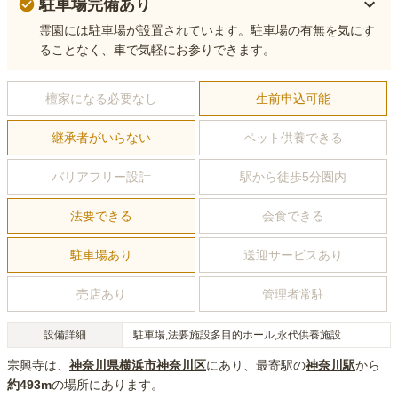
駐車場完備あり
霊園には駐車場が設置されています。駐車場の有無を気にす
ることなく、車で気軽にお参りできます。
檀家になる必要なし
生前申込可能
継承者がいらない
ペット供養できる
バリアフリー設計
駅から徒歩5分圏内
法要できる
会食できる
駐車場あり
送迎サービスあり
売店あり
管理者常駐
設備詳細
駐車場,法要施設多目的ホール,永代供養施設
宗興寺
は、
神奈川県
横浜市神奈川区
にあり
、最寄駅の
神奈川
駅
から
約
493m
の場所にあり
ます。