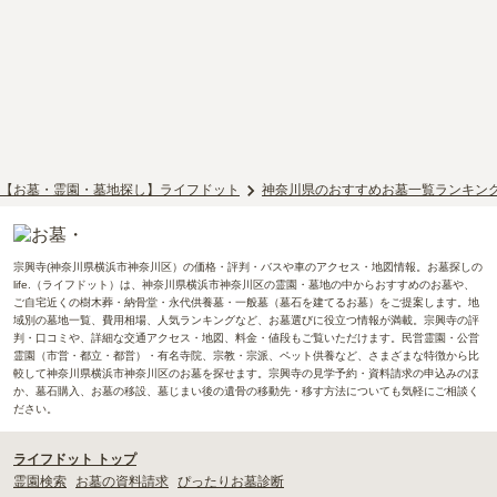
【お墓・霊園・墓地探し】ライフドット
神奈川県のおすすめお墓一覧ランキン
宗興寺(神奈川県横浜市神奈川区）の価格・評判・バスや車のアクセス・地図情報。お墓探しの
life.（ライフドット）は、神奈川県横浜市神奈川区の霊園・墓地の中からおすすめのお墓や、
ご自宅近くの樹木葬・納骨堂・永代供養墓・一般墓（墓石を建てるお墓）をご提案します。地
域別の墓地一覧、費用相場、人気ランキングなど、お墓選びに役立つ情報が満載。宗興寺の評
判・口コミや、詳細な交通アクセス・地図、料金・値段もご覧いただけます。民営霊園・公営
霊園（市営・都立・都営）・有名寺院、宗教・宗派、ペット供養など、さまざまな特徴から比
較して神奈川県横浜市神奈川区のお墓を探せます。宗興寺の見学予約・資料請求の申込みのほ
か、墓石購入、お墓の移設、墓じまい後の遺骨の移動先・移す方法についても気軽にご相談く
ださい。
ライフドット トップ
霊園検索
お墓の資料請求
ぴったりお墓診断