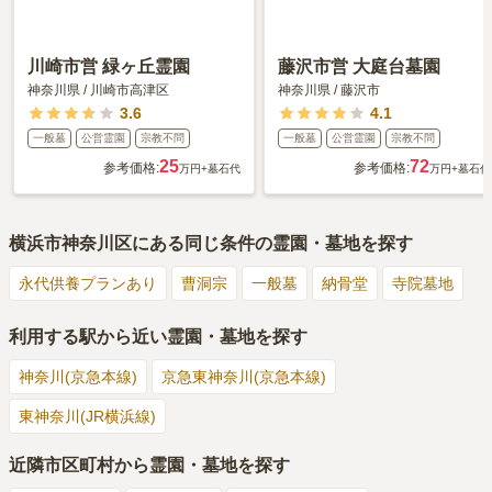
川崎市営 緑ヶ丘霊園
藤沢市営 大庭台墓園
神奈川県
/
川崎市高津区
神奈川県
/
藤沢市
3.6
4.1
一般墓
公営霊園
宗教不問
一般墓
公営霊園
宗教不問
25
72
参考価格:
参考価格:
万円
+墓石代
万円
+墓石代
横浜市神奈川区
にある同じ条件の霊園・墓地を探す
永代供養プランあり
曹洞宗
一般墓
納骨堂
寺院墓地
利用する駅から近い霊園・墓地を探す
神奈川(京急本線)
京急東神奈川(京急本線)
東神奈川(JR横浜線)
近隣市区町村から霊園・墓地を探す