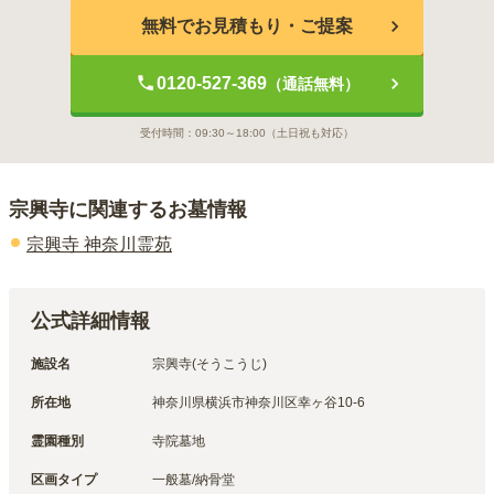
無料でお見積もり・ご提案
0120-527-369
（通話無料）
受付時間：
09:30～18:00
（土日祝も対応）
宗興寺
に関連するお墓情報
宗興寺 神奈川霊苑
公式詳細情報
施設名
宗興寺(そうこうじ)
所在地
神奈川県横浜市神奈川区幸ヶ谷10-6
霊園種別
寺院墓地
区画タイプ
一般墓/納骨堂