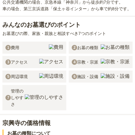
公共交通機関の場合
、京急本線「神奈川」から徒歩約7分
です。
車の場合
、第三京浜道路「保土ヶ谷インター」から車で約8分
です。
みんなのお墓選びのポイント
お墓選びの際、家族・親族と相談すべき7つのポイント
費用
お墓の種類
1
2
アクセス
宗教・宗派
3
4
周辺環境
施設・設備
5
6
管理の
しやす
7
さ
宗興寺の価格情報
お墓の種類について