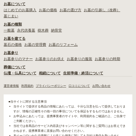
お墓について
はじめてのお墓購入
お墓の価格
お墓の選び方
お墓の引越し（改葬）
墓じまい
お墓の種類
一般墓
永代供養墓
樹木葬
納骨堂
お墓を建てる
墓石の価格
お墓の管理費
お墓のリフォーム
お墓参り
お墓参りのマナー
お墓参りのお供え
お墓参りの服装
お墓参りの時期
葬儀について
仏壇・仏具について
相続について
生前準備・終活について
運営者情報
利用規約
プライバシーポリシー
口コミについて
お問い合わせ
■当サイトに関する注意事項
当サイトで提供する商品の情報にあたっては、十分な注意を払って提供しておりま
すが、情報の正確性その他一切の事項についてを保証をするものではありません。
お申込みにあたっては、提携事業者のサイトや、利用規約をご確認の上、ご自身で
ご判断ください。
当社では各商品のサービス内容及びキャンペーン等に関するご質問にはお答えでき
かねます。提携事業者に直接お問い合わせください。
本ページのいかなる情報により生じた損失に対しても当社は責任を負いません。