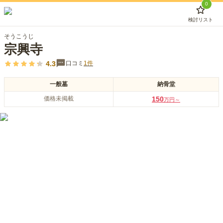
0
検討リスト
そうこうじ
宗興寺
4.3
口コミ
1
件
一般墓
納骨堂
価格未掲載
150
万円～