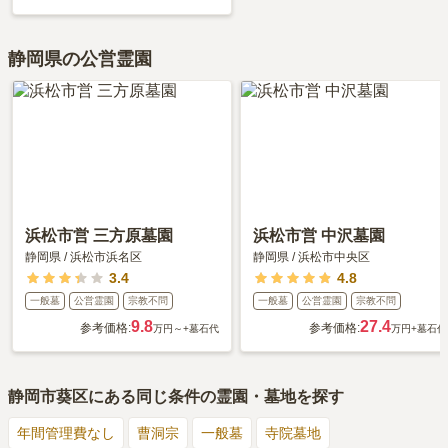
静岡県の公営霊園
浜松市営 三方原墓園
浜松市営 中沢墓園
静岡県
/
浜松市浜名区
静岡県
/
浜松市中央区
3.4
4.8
一般墓
公営霊園
宗教不問
一般墓
公営霊園
宗教不問
9.8
27.4
参考価格:
参考価格:
万円～
+墓石代
万円
+墓石代
静岡市葵区
にある同じ条件の霊園・墓地を探す
年間管理費なし
曹洞宗
一般墓
寺院墓地