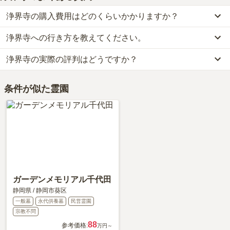
浄界寺の購入費用はどのくらいかかりますか？
浄界寺への行き方を教えてください。
浄界寺の現在の販売価格については現在調査中です。
お墓は、価格が高いものがよい、安いものが悪い、という訳ではあ
浄界寺の実際の評判はどうですか？
公共交通機関の場合静岡鉄道バスに乗車、「瀬名川西バス停バス
りません。大切なのは、ご家族が心から納得し、安心してお参りで
停」下車徒歩約5分です。
きる場所を選ぶことです。
浄界寺の口コミはまだ投稿されておりません。
車の場合、静清バイパス「瀬名インター」から車で約3分です。
条件が似た霊園
口コミはあくまで一つの目安です。資料請求や現地見学を通して、
詳しいルートや地図は、本ページの「地図・交通アクセス」欄をご
ご自身の目で雰囲気を確認してみることをおすすめします。
確認ください。
ガーデンメモリアル千代田
静岡県
/
静岡市葵区
一般墓
永代供養墓
民営霊園
宗教不問
88
参考価格:
万円～