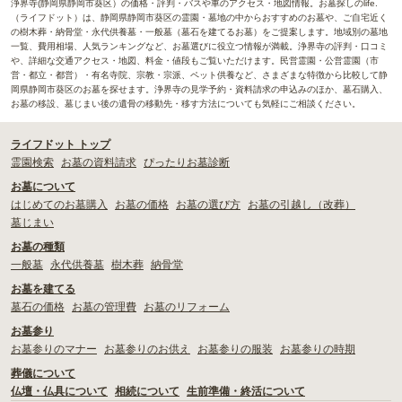
浄界寺(静岡県静岡市葵区）の価格・評判・バスや車のアクセス・地図情報。お墓探しのlife.
（ライフドット）は、静岡県静岡市葵区の霊園・墓地の中からおすすめのお墓や、ご自宅近く
の樹木葬・納骨堂・永代供養墓・一般墓（墓石を建てるお墓）をご提案します。地域別の墓地
一覧、費用相場、人気ランキングなど、お墓選びに役立つ情報が満載。浄界寺の評判・口コミ
や、詳細な交通アクセス・地図、料金・値段もご覧いただけます。民営霊園・公営霊園（市
営・都立・都営）・有名寺院、宗教・宗派、ペット供養など、さまざまな特徴から比較して静
岡県静岡市葵区のお墓を探せます。浄界寺の見学予約・資料請求の申込みのほか、墓石購入、
お墓の移設、墓じまい後の遺骨の移動先・移す方法についても気軽にご相談ください。
ライフドット トップ
霊園検索
お墓の資料請求
ぴったりお墓診断
お墓について
はじめてのお墓購入
お墓の価格
お墓の選び方
お墓の引越し（改葬）
墓じまい
お墓の種類
一般墓
永代供養墓
樹木葬
納骨堂
お墓を建てる
墓石の価格
お墓の管理費
お墓のリフォーム
お墓参り
お墓参りのマナー
お墓参りのお供え
お墓参りの服装
お墓参りの時期
葬儀について
仏壇・仏具について
相続について
生前準備・終活について