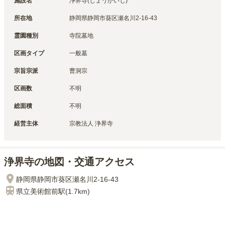
施設名
浄界寺(じょうかいじ)
所在地
静岡県静岡市葵区瀬名川2-16-43
霊園種別
寺院墓地
区画タイプ
一般墓
宗旨宗派
曹洞宗
区画数
不明
総面積
不明
経営主体
宗教法人 浄界寺
浄界寺の地図・交通アクセス
静岡県静岡市葵区瀬名川2-16-43
県立美術館前
駅(
1.7km
)