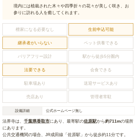
境内には植栽された木々や四季折々の花々が美しく咲き、お
参りに訪れる人を癒してくれます。
檀家になる必要なし
生前申込可能
継承者がいらない
ペット供養できる
バリアフリー設計
駅から徒歩5分圏内
法要できる
会食できる
駐車場あり
送迎サービスあり
売店あり
管理者常駐
設備詳細
公式ホームページ無し
法界寺
は、
千葉県
香取市
にあり
、最寄駅の
佐原
駅
から
約
711m
の場所
にあり
ます。
公共交通機関の場合
、JR成田線「佐原駅」から徒歩約11分
です。