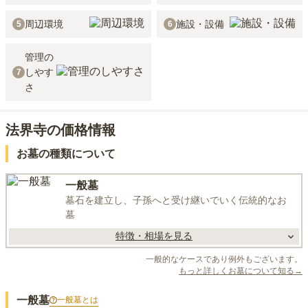
周辺環境
施設・設備
5
6
管理の
しやす
7
さ
法界寺の価格情報
お墓の種類について
一般墓
墓石を建立し、子孫へと受け継いでいく伝統的なお
墓
特徴・相場を見る
一般的なケースであり例外もございます。
もっと詳しくお墓について知る→
一般墓
一般墓
とは