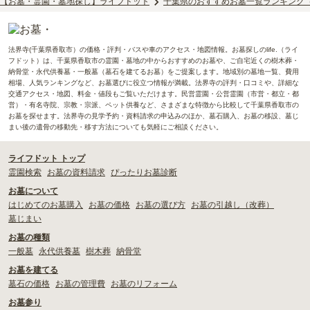
【お墓・霊園・墓地探し】ライフドット
千葉県のおすすめお墓一覧ランキング
法界寺(千葉県香取市）の価格・評判・バスや車のアクセス・地図情報。お墓探しのlife.（ライ
フドット）は、千葉県香取市の霊園・墓地の中からおすすめのお墓や、ご自宅近くの樹木葬・
納骨堂・永代供養墓・一般墓（墓石を建てるお墓）をご提案します。地域別の墓地一覧、費用
相場、人気ランキングなど、お墓選びに役立つ情報が満載。法界寺の評判・口コミや、詳細な
交通アクセス・地図、料金・値段もご覧いただけます。民営霊園・公営霊園（市営・都立・都
営）・有名寺院、宗教・宗派、ペット供養など、さまざまな特徴から比較して千葉県香取市の
お墓を探せます。法界寺の見学予約・資料請求の申込みのほか、墓石購入、お墓の移設、墓じ
まい後の遺骨の移動先・移す方法についても気軽にご相談ください。
ライフドット トップ
霊園検索
お墓の資料請求
ぴったりお墓診断
お墓について
はじめてのお墓購入
お墓の価格
お墓の選び方
お墓の引越し（改葬）
墓じまい
お墓の種類
一般墓
永代供養墓
樹木葬
納骨堂
お墓を建てる
墓石の価格
お墓の管理費
お墓のリフォーム
お墓参り