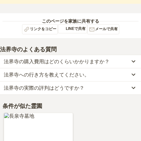
このページを家族に共有する
LINEで共有
リンクをコピー
メールで共有
法界寺
のよくある質問
法界寺の購入費用はどのくらいかかりますか？
法界寺への行き方を教えてください。
法界寺では、一般墓が約100万円からお求めいただけます。
なお、法界寺がある千葉県の相場は、一般墓が約66万円（墓石代別
法界寺の実際の評判はどうですか？
公共交通機関の場合、JR成田線「佐原駅」から徒歩約11分です。
途）です。
詳しいルートや地図は、本ページの「地図・交通アクセス」欄をご
お墓は、価格が高いものがよい、安いものが悪い、という訳ではあ
当サイトに寄せられた総合評価は、3.5点です。特に設備・環境、
確認ください。
りません。大切なのは、ご家族が心から納得し、安心してお参りで
条件が似た霊園
管理状況、周辺施設が高く評価されています。
きる場所を選ぶことです。
利用者様からは「近くには食べるところはないけど、車でお墓まで
いってるのでそのため特に問題ないかと思う。そこのお店はとても
美味しいと思う」といったお声をいただいております。