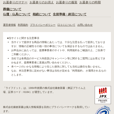
お墓参りのマナー
お墓参りのお供え
お墓参りの服装
お墓参りの時期
葬儀について
仏壇・仏具について
相続について
生前準備・終活について
運営者情報
利用規約
プライバシーポリシー
口コミについて
お問い合わせ
■当サイトに関する注意事項
当サイトで提供する商品の情報にあたっては、十分な注意を払って提供しておりま
すが、情報の正確性その他一切の事項についてを保証をするものではありません。
お申込みにあたっては、提携事業者のサイトや、利用規約をご確認の上、ご自身で
ご判断ください。
当社では各商品のサービス内容及びキャンペーン等に関するご質問にはお答えでき
かねます。提携事業者に直接お問い合わせください。
本ページのいかなる情報により生じた損失に対しても当社は責任を負いません。
なお、本注意事項に定めがない事項は当社が定める「利用規約」 が適用されるもの
とします。
「ライフドット」は、1984年創業の株式会社鎌倉新書（東証プライム上
場、証券コード：6184）が運営しています。
株式会社鎌倉新書は個人情報保護を目的にプライバシーマークを取得してい
ます。