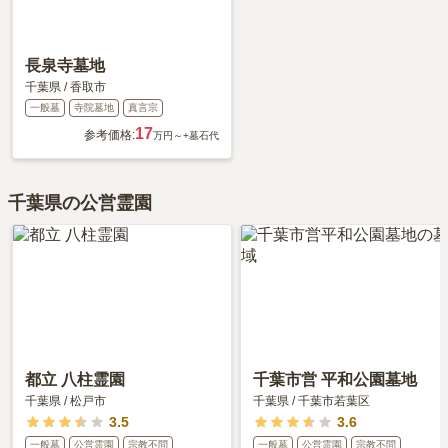
長泉寺墓地
千葉県
/
香取市
一般墓
寺院墓地
真言宗
17
参考価格:
万円～
+墓石代
千葉県の公営霊園
都立 八柱霊園
千葉市営 平和公園墓地
千葉県
/
松戸市
千葉県
/
千葉市若葉区
3.5
3.6
一般墓
公営霊園
宗教不問
一般墓
公営霊園
宗教不問