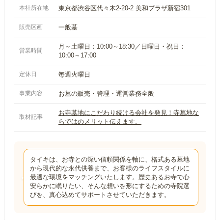
本社所在地
東京都渋谷区代々木2-20-2 美和プラザ新宿301
販売区画
一般墓
月～土曜日：10:00～18:30／日曜日・祝日：
営業時間
10:00～17:00
定休日
毎週火曜日
事業内容
お墓の販売・管理・運営業務全般
お寺墓地にこだわり続ける会社を発見！寺墓地な
取材記事
らではのメリット伝えます。
タイキは、お寺との深い信頼関係を軸に、格式ある墓地
から現代的な永代供養まで、お客様のライフスタイルに
最適な環境をマッチングいたします。歴史あるお寺で心
安らかに眠りたい、そんな想いを形にするための寺院選
びを、真心込めてサポートさせていただきます。