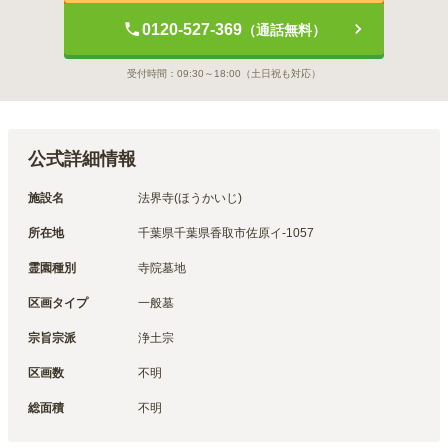
0120-527-369
（通話無料）
受付時間：
09:30～18:00
（土日祝も対応）
公式詳細情報
施設名
法界寺(ほうかいじ)
所在地
千葉県千葉県香取市佐原イ-1057
霊園種別
寺院墓地
区画タイプ
一般墓
宗旨宗派
浄土宗
区画数
不明
総面積
不明