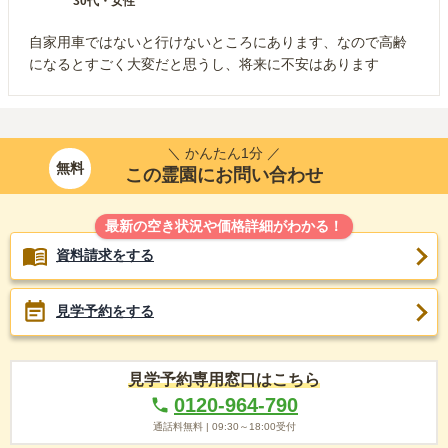
30代
・
女性
自家用車ではないと行けないところにあります、なので高齢
になるとすごく大変だと思うし、将来に不安はあります
＼ かんたん1分 ／
無料
この霊園にお問い合わせ
最新の空き状況や価格詳細がわかる！
資料請求をする
見学予約をする
見学予約専用窓口はこちら
0120-964-790
通話料無料 |
09:30～18:00
受付