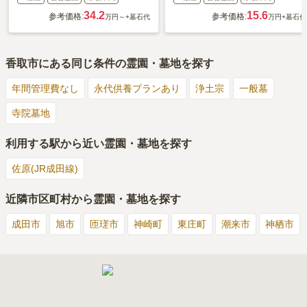
34.2
15.6
参考価格:
参考価格:
万円～
+墓石代
万円
+墓石代
香取市
にある同じ条件の霊園・墓地を探す
年間管理費なし
永代供養プランあり
浄土宗
一般墓
寺院墓地
利用する駅から近い霊園・墓地を探す
佐原(JR成田線)
近隣市区町村から霊園・墓地を探す
成田市
旭市
匝瑳市
神崎町
東庄町
潮来市
神栖市