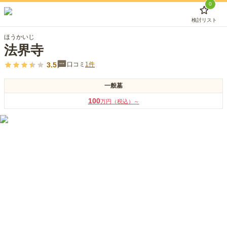
0
検討リスト
ほうかいじ
法界寺
3.5
口コミ
1
件
一般墓
100
万円（税込）～