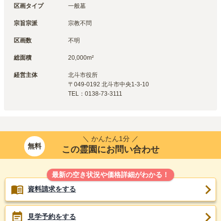
区画タイプ
一般墓
宗旨宗派
宗教不問
区画数
不明
総面積
20,000m²
経営主体
北斗市
役所
〒
049-0192
北斗市中央1-3-10
TEL：
0138-73-3111
＼ かんたん1分 ／
無料
この霊園にお問い合わせ
最新の空き状況や価格詳細がわかる！
資料請求をする
見学予約をする