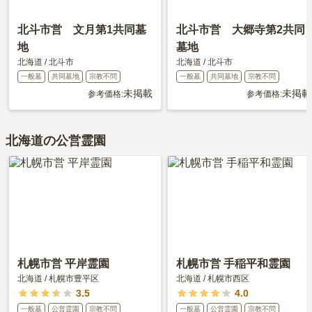
北斗市営 文月第1共同墓
北斗市営 大郷寺第2共同
地
墓地
北海道
/
北斗市
北海道
/
北斗市
一般墓
共同墓地
宗教不問
一般墓
共同墓地
宗教不問
未掲載
未掲載
参考価格:
参考価格:
北海道の公営霊園
札幌市営 平岸霊園
札幌市営 手稲平和霊園
北海道
/
札幌市豊平区
北海道
/
札幌市西区
3.5
4.0
一般墓
公営霊園
宗教不問
一般墓
公営霊園
宗教不問