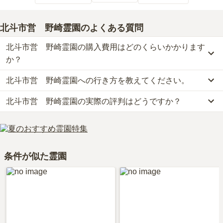
北斗市営 野崎霊園
のよくある質問
北斗市営 野崎霊園の購入費用はどのくらいかかります
か？
北斗市営 野崎霊園への行き方を教えてください。
北斗市営　野崎霊園の現在の販売価格については現在調査中です。
お墓は、価格が高いものがよい、安いものが悪い、という訳ではあ
北斗市営 野崎霊園の実際の評判はどうですか？
公共交通機関の場合、北斗市バスに乗車、「南清川バス停」下車徒
りません。大切なのは、ご家族が心から納得し、安心してお参りで
歩約1分です。
きる場所を選ぶことです。
北斗市営　野崎霊園の口コミはまだ投稿されておりません。
車の場合、「青森インター」から車で約5時間です。
口コミはあくまで一つの目安です。資料請求や現地見学を通して、
詳しいルートや地図は、本ページの「地図・交通アクセス」欄をご
ご自身の目で雰囲気を確認してみることをおすすめします。
確認ください。
条件が似た霊園