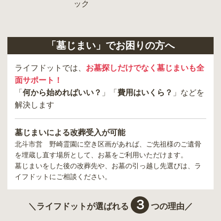
「墓じまい」でお困りの方へ
ライフドットでは、
お墓探しだけでなく墓じまいも全
面サポート！
「
何から始めればいい？
」「
費用はいくら？
」などを
解決します
墓じまいによる改葬受入が可能
北斗市営 野崎霊園
に空き区画があれば、ご先祖様のご遺骨
を埋蔵し直す場所として、お墓をご利用いただけます。
墓じまいをした後の改葬先や、お墓の引っ越し先選びは、ラ
イフドットにご相談ください。
３
＼ライフドットが選ばれる
つの理由／