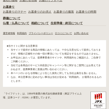
墓石の価格
お墓の管理費
お墓のリフォーム
お墓参り
お墓参りのマナー
お墓参りのお供え
お墓参りの服装
お墓参りの時期
葬儀について
仏壇・仏具について
相続について
生前準備・終活について
運営者情報
利用規約
プライバシーポリシー
口コミについて
お問い合わせ
■当サイトに関する注意事項
当サイトで提供する商品の情報にあたっては、十分な注意を払って提供しておりま
すが、情報の正確性その他一切の事項についてを保証をするものではありません。
お申込みにあたっては、提携事業者のサイトや、利用規約をご確認の上、ご自身で
ご判断ください。
当社では各商品のサービス内容及びキャンペーン等に関するご質問にはお答えでき
かねます。提携事業者に直接お問い合わせください。
本ページのいかなる情報により生じた損失に対しても当社は責任を負いません。
なお、本注意事項に定めがない事項は当社が定める「利用規約」 が適用されるもの
とします。
「ライフドット」は、1984年創業の株式会社鎌倉新書（東証プライム上
場、証券コード：6184）が運営しています。