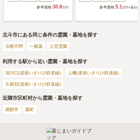
30.8
5.1
参考価格:
参考価格:
万円
万円
+墓石代
北斗市
にある同じ条件の霊園・墓地を探す
宗教不問
一般墓
公営霊園
利用する駅から近い霊園・墓地を探す
清川口(道南いさりび鉄道線)
上磯(道南いさりび鉄道線)
久根別(道南いさりび鉄道線)
近隣市区町村から霊園・墓地を探す
函館市
森町