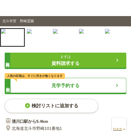
北斗市営 野崎霊園
まずは
無料
資料請求する
人気の区画は、すぐに空きが無くなります
見学予約する
無料
検討リストに追加する
清川口
駅から
5.4km
北海道北斗市野崎101番地1
行き方