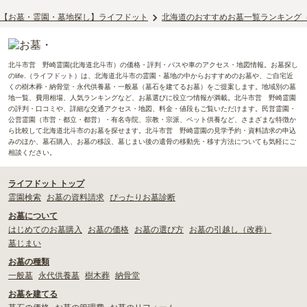
【お墓・霊園・墓地探し】ライフドット
北海道のおすすめお墓一覧ランキング
北斗市営 野崎霊園(北海道北斗市）の価格・評判・バスや車のアクセス・地図情報。お墓探し
のlife.（ライフドット）は、北海道北斗市の霊園・墓地の中からおすすめのお墓や、ご自宅近
くの樹木葬・納骨堂・永代供養墓・一般墓（墓石を建てるお墓）をご提案します。地域別の墓
地一覧、費用相場、人気ランキングなど、お墓選びに役立つ情報が満載。北斗市営 野崎霊園
の評判・口コミや、詳細な交通アクセス・地図、料金・値段もご覧いただけます。民営霊園・
公営霊園（市営・都立・都営）・有名寺院、宗教・宗派、ペット供養など、さまざまな特徴か
ら比較して北海道北斗市のお墓を探せます。北斗市営 野崎霊園の見学予約・資料請求の申込
みのほか、墓石購入、お墓の移設、墓じまい後の遺骨の移動先・移す方法についても気軽にご
相談ください。
ライフドット トップ
霊園検索
お墓の資料請求
ぴったりお墓診断
お墓について
はじめてのお墓購入
お墓の価格
お墓の選び方
お墓の引越し（改葬）
墓じまい
お墓の種類
一般墓
永代供養墓
樹木葬
納骨堂
お墓を建てる