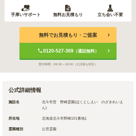
手厚いサポート
無料お見積もり
立ち会い不要
無料でお見積もり・ご提案
0120-527-369
（通話無料）
受付時間：
09:30～18:00
（土日祝も対応）
公式詳細情報
施設名
北斗市営　野崎霊園(ほくとしえい　のざきれいえ
ん)
所在地
北海道北斗市野崎101番地1
霊園種別
公営霊園