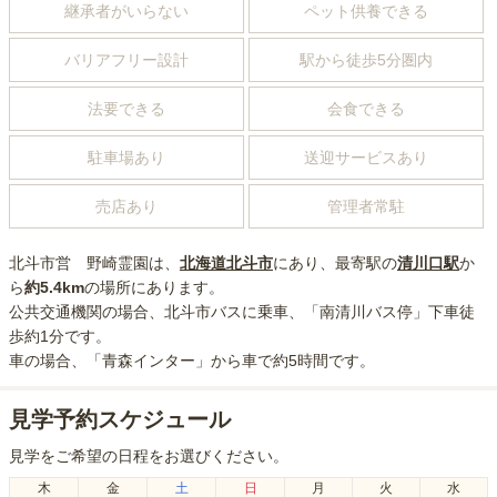
継承者がいらない
ペット供養できる
バリアフリー設計
駅から徒歩5分圏内
法要できる
会食できる
駐車場あり
送迎サービスあり
売店あり
管理者常駐
北斗市営 野崎霊園
は、
北海道
北斗市
にあり
、最寄駅の
清川口
駅
か
ら
約
5.4km
の場所にあり
ます。
公共交通機関の場合
、北斗市バスに乗車、「南清川バス停」下車徒
歩約1分
です。
車の場合
、「青森インター」から車で約5時間
です。
見学予約スケジュール
見学をご希望の日程をお選びください。
木
金
土
日
月
火
水