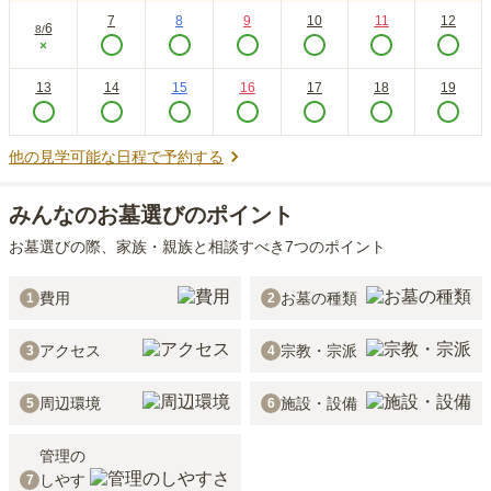
7
8
9
10
11
12
6
8
/
×
13
14
15
16
17
18
19
他の見学可能な日程で予約する
みんなのお墓選びのポイント
お墓選びの際、家族・親族と相談すべき7つのポイント
費用
お墓の種類
1
2
アクセス
宗教・宗派
3
4
周辺環境
施設・設備
5
6
管理の
しやす
7