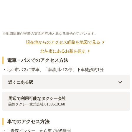
※地図情報が実際の霊園所在地と異なる場合がございます。
現在地からのアクセス経路を地図で見る
北斗市
にあるお墓を探す
電車・バスでのアクセス方法
・北斗市バスに乗車、「南清川バス停」下車徒歩約1分
近くにある駅
道南いさりび鉄道線
清川口
駅（
5.4km
）
道南いさりび鉄道線
上磯
駅（
5.7km
）
周辺で利用可能なタクシー会社
道南いさりび鉄道線
久根別
駅（
5.9km
）
函館タクシー株式会社 0138510168
車でのアクセス方法
・「青森インター」から車で約5時間